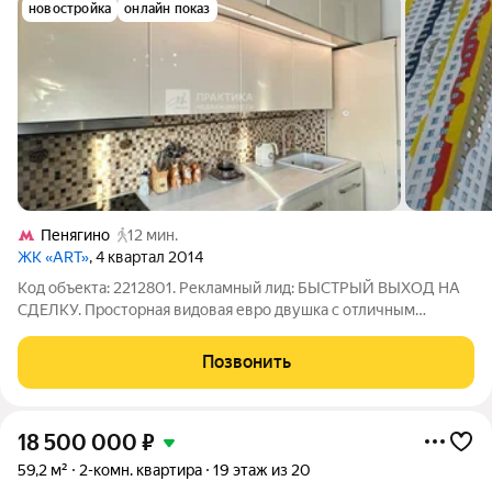
новостройка
онлайн показ
Пенягино
12 мин.
ЖК «ART»
, 4 квартал 2014
Код объекта: 2212801. Рекламный лид: БЫСТРЫЙ ВЫХОД НА
СДЕЛКУ. Просторная видовая евро двушка с отличным
ремонтом и мебелью в Павшинской пойме в элитном
квартале. Современный ЖК у Москвы-реки, закрытый двор с
Позвонить
охраной, подземный паркинг. Описание
18 500 000
₽
59,2 м²
2-комн. квартира
19 этаж из 20