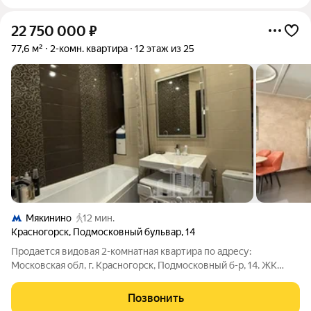
22 750 000
₽
77,6 м²
2-комн. квартира
12 этаж из 25
Мякинино
12 мин.
Красногорск
,
Подмосковный бульвар
,
14
Продается видовая 2-комнатная квартира по адресу:
Московская обл, г. Красногорск, Подмосковный б-р, 14. ЖК
"Павшинская пойма". Просторная и стильная 2-комнатная
квартира в престижном ЖК "Павшинская пойма" ждет своих
Позвонить
новых владельцев! Расположенная на