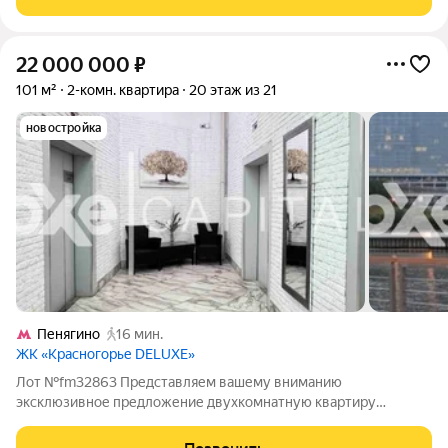
удобный уровень, сочетание
22 000 000
₽
101 м²
2-комн. квартира
20 этаж из 21
новостройка
Пенягино
16 мин.
ЖК «Красногорье DELUXE»
Лот №fm32863 Представляем вашему вниманию
эксклюзивное предложение двухкомнатную квартиру
площадью 101,2 м, расположенную на 20 этаже 21-этажного
дома бизнес-класса по адресу: бульвар Павшинский, 26, мкр.