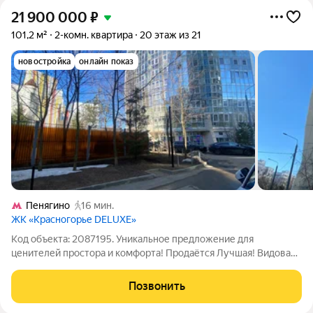
21 900 000
₽
101,2 м²
2-комн. квартира
20 этаж из 21
новостройка
онлайн показ
Пенягино
16 мин.
ЖК «Красногорье DELUXE»
Код объекта: 2087195. Уникальное предложение для
ценителей простора и комфорта! Продаётся Лучшая! Видовая
квартира! в Красногорске просторная квартира площадью
101,2 кв. м на 20-м этаже 21-этажного монолитного дома
Позвонить
бизнес класса, построенного по