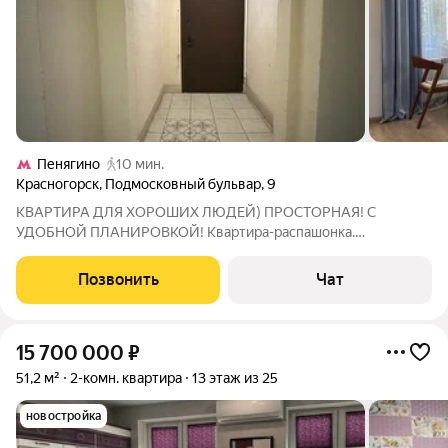
Пенягино
10 мин.
Красногорск
,
Подмосковный бульвар
,
9
КВАРТИРА ДЛЯ ХОРОШИХ ЛЮДЕЙ) ПРОСТОРНАЯ! С
УДОБНОЙ ПЛАНИРОВКОЙ! Квартира-распашонка.
Планировочное решение: просторная кухня-гостиная и
спальня. Можно изолировать еще одну комнату. Санузел
Позвонить
Чат
совмещенный. Есть ГАРДЕРОБНАЯ, где сохранены все
коммуникации,
15 700 000
₽
51,2 м²
2-комн. квартира
13 этаж из 25
новостройка