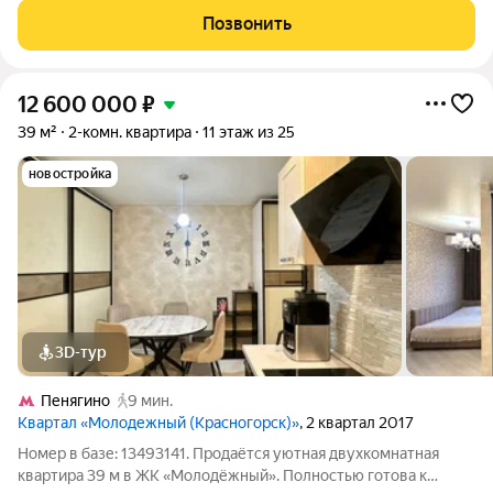
50,7 м: две изолированные комнаты 17,68 и 9,28 м, кухня 6,51 м,
Позвонить
совмещённый санузел,
12 600 000
₽
39 м²
2-комн. квартира
11 этаж из 25
новостройка
3D-тур
Пенягино
9 мин.
Квартал «Молодежный (Красногорск)»
, 2 квартал 2017
Номер в базе: 13493141. Продаётся уютная двухкомнатная
квартира 39 м в ЖК «Молодёжный». Полностью готова к