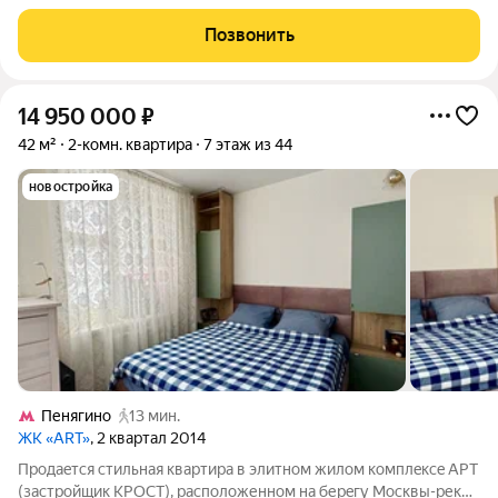
проживанию: качественный евроремонт, продуманная
инженерная разводка, мебель и вся необходимая техника уже
Позвонить
на месте можно заезжать сразу после
14 950 000
₽
42 м²
2-комн. квартира
7 этаж из 44
новостройка
Пенягино
13 мин.
ЖК «ART»
, 2 квартал 2014
Пpoдaeтcя стильная квартира в элитном жилoм комплeксe АРT
(заcтройщик KPOCT), расположеннoм на беpeгу Мocквы-pеки