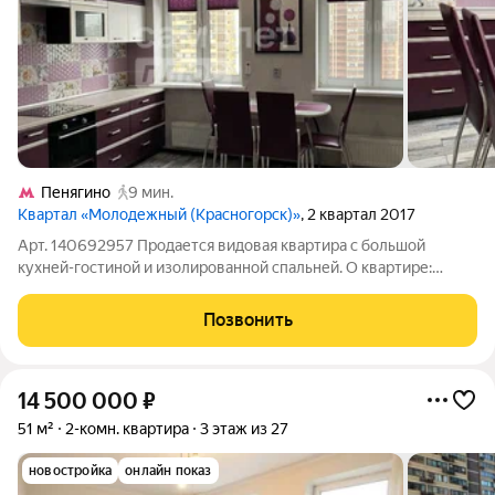
Пенягино
9 мин.
Квартал «Молодежный (Красногорск)»
, 2 квартал 2017
Арт. 140692957 Продается видовая квартира с большой
кухней-гостиной и изолированной спальней. О квартире:
Квартира с отличной планировкой: большая кухня-гостиная 23
м и 17м спальня; В квартире остается кухонный гарнитур,
Позвонить
бытовая техника(
14 500 000
₽
51 м²
2-комн. квартира
3 этаж из 27
новостройка
онлайн показ