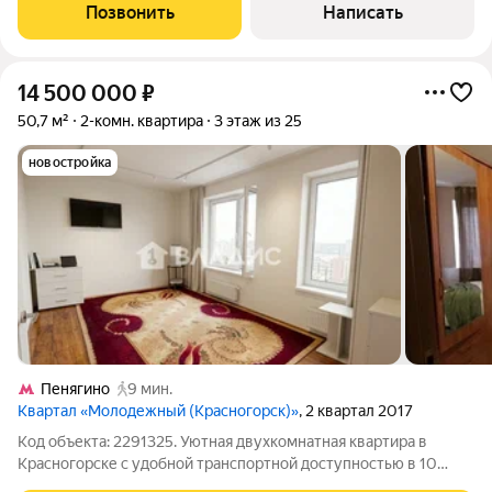
Москву -реку, храмы, современный кинотеатр и торговый
Позвонить
Написать
центр в непосредственной
14 500 000
₽
50,7 м²
2-комн. квартира
3 этаж из 25
новостройка
Пенягино
9 мин.
Квартал «Молодежный (Красногорск)»
, 2 квартал 2017
Код объекта: 2291325. Уютная двухкомнатная квартира в
Красногорске с удобной транспортной доступностью в 10
минутах пешком до станции Пенягино D2. Площадь квартиры