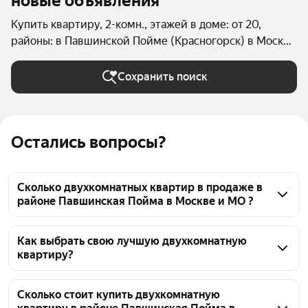
новые объявления
Купить квартиру, 2-комн., этажей в доме: от 20,
районы: в Павшинской Пойме (Красногорск) в Москве
и МО
Сохранить поиск
Остались вопросы?
Сколько двухкомнатных квартир в продаже в
районе Павшинская Пойма в Москве и МО ?
На Яндекс Недвижимости в продаже в районе 
Павшинская Пойма в Москве и МО 24 
Как выбрать свою лучшую двухкомнатную
квартиру?
двухкомнатных квартиры, из них 1 объявление от 
собственников, 23 объявления от агентств
Чтобы купить 2-комнатную квартиру в высотках в 
районе Павшинская Пойма, воспользуйтесь 
Сколько стоит купить двухкомнатную