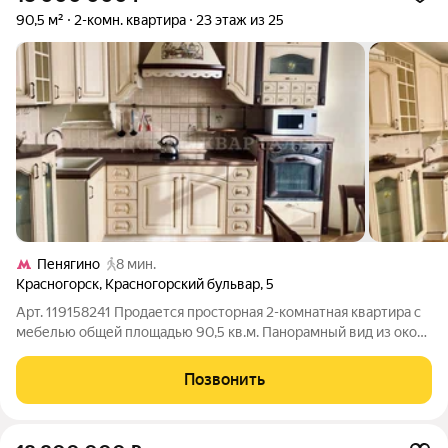
90,5 м²
2-комн. квартира
23 этаж из 25
Пенягино
8 мин.
Красногорск
,
Красногорский бульвар
,
5
Арт. 119158241 Продается просторная 2-комнатная квартира с
мебелью общей площадью 90,5 кв.м. Панорамный вид из окон
с видом на Москва-реку. Изолированные комнаты. Имеется
вместительная гардеробная. Ухоженные входные группы с
Позвонить
консъержем. Развитый