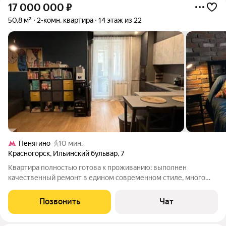
17 000 000
₽
50,8 м²
2-комн. квартира
14 этаж из 22
Пенягино
10 мин.
Красногорск
,
Ильинский бульвар
,
7
Квартира полностью готова к проживанию: выполнен
качественный ремонт в едином современном стиле, много
мест для хранения, продуманное освещение, рабочая зона,
уютная спальня, функциональная кухня и дополнительное
Позвонить
Чат
пространство на лоджии. Планировка и