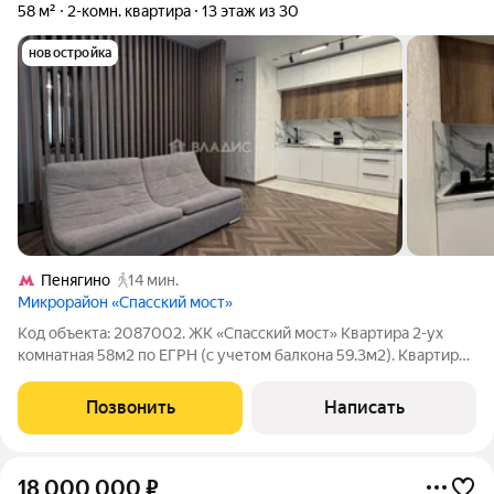
58 м²
2-комн. квартира
13 этаж из 30
новостройка
Пенягино
14 мин.
Микрорайон «Спасский мост»
Код объекта: 2087002. ЖК «Спасский мост» Квартира 2-ух
комнатная 58м2 по ЕГРН (с учетом балкона 59.3м2). Квартира
в отличном состоянии, укомплектована всей необходимой
бытовой техникой и мебелью, полностью готова к
Позвонить
Написать
проживанию. Планировочное решение в
18 000 000
₽