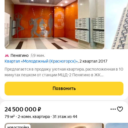
Пенягино
9 мин.
Квартал «Молодежный (Красногорск)»
, 2 квартал 2017
Предлагается в продажу уютная квартира, расположенная в 10
минутах пешком от станции МЦД-2 Пенягино в ЖК
"Молодежный". Квартира в хорошем состоянии, возможна
продажа с мебелью. Планировка: просторная кухня с выходом
Позвонить
на застекленную лоджию, две
24 500 000
₽
79 м²
2-комн. квартира
31 этаж из 44
новостройка