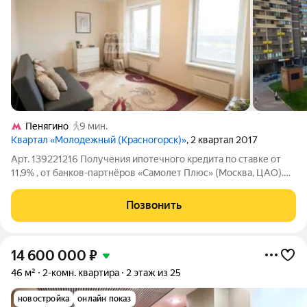
Пенягино
9 мин.
Квартал «Молодежный (Красногорск)»
, 2 квартал 2017
Арт. 139221216 Получения ипотечного кредита по ставке от
11,9% , от банков-партнёров «Самолет Плюс» (Москва, ЦАО).
Продаётся 2-комнатная квартира 48,4 м в Московской области,
рядом с МЦД Пенягино. Уютная квартира с чистой
Позвонить
юридической историей, без
14 600 000
₽
46 м²
2-комн. квартира
2 этаж из 25
новостройка
онлайн показ