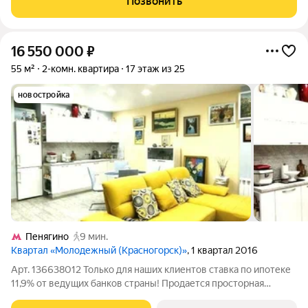
Позвонить
Павшинская пойма, Красногорск. Квартира
16 550 000
₽
55 м²
2-комн. квартира
17 этаж из 25
новостройка
Пенягино
9 мин.
Квартал «Молодежный (Красногорск)»
, 1 квартал 2016
Арт. 136638012 Только для наших клиентов ставка по ипотеке
11,9% от ведущих банков страны! Продается просторная
квартира в квартале "Молодежный"! Панорамные виды на