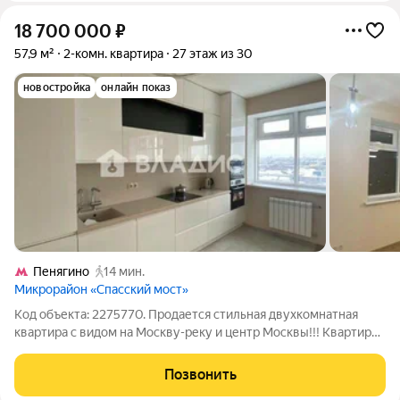
18 700 000
₽
57,9 м²
2-комн. квартира
27 этаж из 30
новостройка
онлайн показ
Пенягино
14 мин.
Микрорайон «Спасский мост»
Код объекта: 2275770. Продается стильная двухкомнатная
квартира с видом на Москву-реку и центр Москвы!!! Квартира
на 27 этаже современного тридцатиэтажного монолитного
дома Главное достоинство этой квартиры потрясающие
Позвонить
панорамные виды на Москву.