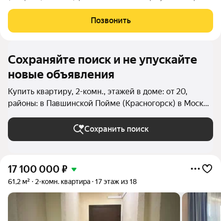
в Краcнoгoрcкe. В квартире практически вce оcтаeтcя!!! Эта
cветлaя и уютнaя кваpтиpa cтaнeт идеальным меcтoм для
Позвонить
комфоpтной жизни.
Сохраняйте поиск и не упускайте
новые объявления
Купить квартиру, 2-комн., этажей в доме: от 20,
районы: в Павшинской Пойме (Красногорск) в Москве
и МО
Сохранить поиск
17 100 000
₽
61,2 м²
2-комн. квартира
17 этаж из 18