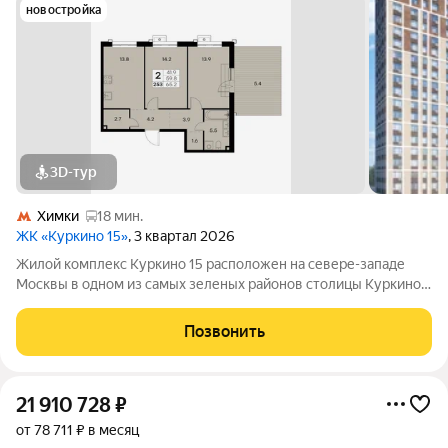
новостройка
3D-тур
Химки
18 мин.
ЖК «Куркино 15»
, 3 квартал 2026
Жилой комплекс Куркино 15 расположен на севере-западе
Москвы в одном из самых зеленых районов столицы Куркино.
Изюминкой проекта являются квартиры с террасами. Из окон
которых открывается вдохновляющий вид на лесопарк и
Позвонить
мегаполис. Комплекс состоит
21 910 728
₽
от 78 711 ₽ в месяц