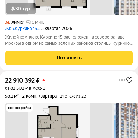
3D-тур
Химки
18 мин.
ЖК «Куркино 15»
, 3 квартал 2026
Жилой комплекс Куркино 15 расположен на севере-западе
Москвы в одном из самых зеленых районов столицы Куркино.
Изюминкой проекта являются квартиры с террасами. Из окон
которых открывается вдохновляющий вид на лесопарк и
Позвонить
мегаполис. Комплекс состоит
22 910 392
₽
от 82 302 ₽ в месяц
58,2 м²
2-комн. квартира
21 этаж из 23
новостройка