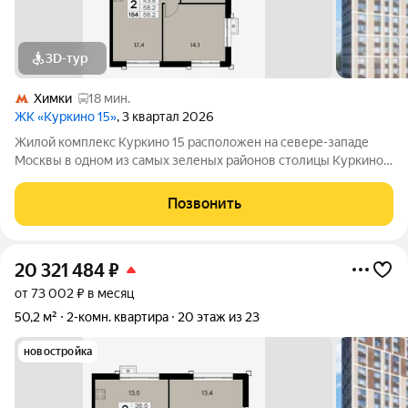
3D-тур
Химки
18 мин.
ЖК «Куркино 15»
, 3 квартал 2026
Жилой комплекс Куркино 15 расположен на севере-западе
Москвы в одном из самых зеленых районов столицы Куркино.
Изюминкой проекта являются квартиры с террасами. Из окон
которых открывается вдохновляющий вид на лесопарк и
Позвонить
мегаполис. Комплекс состоит
20 321 484
₽
от 73 002 ₽ в месяц
50,2 м²
2-комн. квартира
20 этаж из 23
новостройка