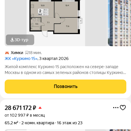
3D-тур
Химки
18 мин.
ЖК «Куркино 15»
, 3 квартал 2026
Жилой комплекс Куркино 15 расположен на севере-западе
Москвы в одном из самых зеленых районов столицы Куркино.
Изюминкой проекта являются квартиры с террасами. Из окон
которых открывается вдохновляющий вид на лесопарк и
Позвонить
мегаполис. Комплекс состоит
28 671 172
₽
от 102 997 ₽ в месяц
65,2 м²
2-комн. квартира
16 этаж из 23