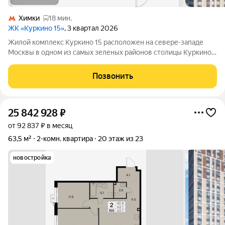
Химки
18 мин.
ЖК «Куркино 15»
, 3 квартал 2026
Жилой комплекс Куркино 15 расположен на севере-западе
Москвы в одном из самых зеленых районов столицы Куркино.
Изюминкой проекта являются квартиры с террасами. Из окон
которых открывается вдохновляющий вид на лесопарк и
Позвонить
мегаполис. Комплекс состоит
25 842 928
₽
от 92 837 ₽ в месяц
63,5 м²
2-комн. квартира
20 этаж из 23
новостройка