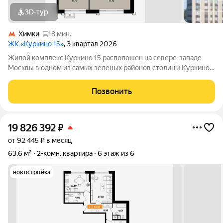
3D-тур
Химки
18 мин.
ЖК «Куркино 15»
, 3 квартал 2026
Жилой комплекс Куркино 15 расположен на севере-западе
Москвы в одном из самых зеленых районов столицы Куркино.
Изюминкой проекта являются квартиры с террасами. Из окон
которых открывается вдохновляющий вид на лесопарк и
Позвонить
мегаполис. Комплекс состоит
19 826 392
₽
от 92 445 ₽ в месяц
63,6 м²
2-комн. квартира
6 этаж из 6
новостройка