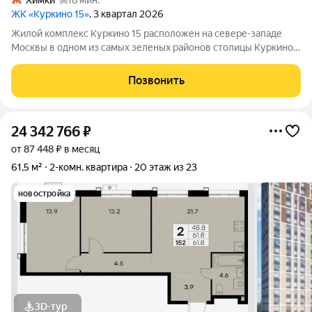
Химки
18 мин.
ЖК «Куркино 15»
, 3 квартал 2026
Жилой комплекс Куркино 15 расположен на севере-западе
Москвы в одном из самых зеленых районов столицы Куркино.
Изюминкой проекта являются квартиры с террасами. Из окон
которых открывается вдохновляющий вид на лесопарк и
Позвонить
мегаполис. Комплекс состоит
24 342 766
₽
от 87 448 ₽ в месяц
61,5 м²
2-комн. квартира
20 этаж из 23
новостройка
3D-тур