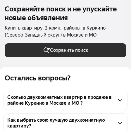
Сохраняйте поиск и не упускайте
новые объявления
Купить квартиру, 2-комн., районы: в Куркино
(Северо-Западный округ) в Москве и МО
Сохранить поиск
Остались вопросы?
Сколько двухкомнатных квартир в продаже в
районе Куркино в Москве и МО ?
На Яндекс Недвижимости в продаже в районе 
Куркино в Москве и МО 50 двухкомнатных квартир 
Как выбрать свою лучшую двухкомнатную
квартиру?
50 объявлений от застройщиков