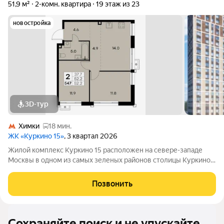
51,9 м²
2-комн. квартира
19 этаж из 23
новостройка
3D-тур
Химки
18 мин.
ЖК «Куркино 15»
, 3 квартал 2026
Жилой комплекс Куркино 15 расположен на севере-западе
Москвы в одном из самых зеленых районов столицы Куркино.
Изюминкой проекта являются квартиры с террасами. Из окон
которых открывается вдохновляющий вид на лесопарк и
Позвонить
мегаполис. Комплекс состоит
Сохраняйте поиск и не упускайте