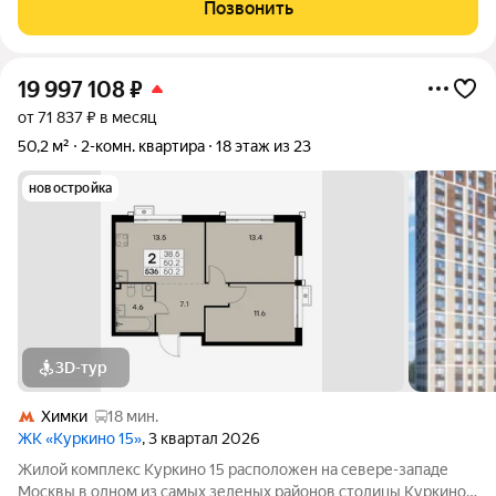
которых открывается вдохновляющий вид на лесопарк и
Позвонить
мегаполис. Комплекс состоит
19 997 108
₽
от 71 837 ₽ в месяц
50,2 м²
2-комн. квартира
18 этаж из 23
новостройка
3D-тур
Химки
18 мин.
ЖК «Куркино 15»
, 3 квартал 2026
Жилой комплекс Куркино 15 расположен на севере-западе
Москвы в одном из самых зеленых районов столицы Куркино.