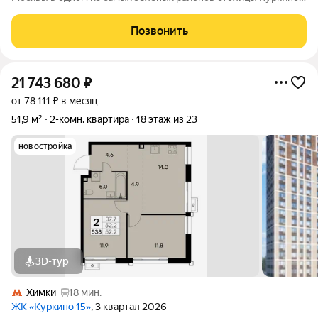
Изюминкой проекта являются квартиры с террасами. Из окон
которых открывается вдохновляющий вид на лесопарк и
Позвонить
мегаполис. Комплекс состоит
21 743 680
₽
от 78 111 ₽ в месяц
51,9 м²
2-комн. квартира
18 этаж из 23
новостройка
3D-тур
Химки
18 мин.
ЖК «Куркино 15»
, 3 квартал 2026