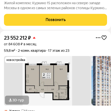
Жилой комплекс Куркино 15 расположен на севере-западе
Москвы в одном из самых зеленых районов столицы Куркино.
Изюминкой проекта являются квартиры с террасами. Из окон
которых открывается вдохновляющий вид на лесопарк и
Позвонить
мегаполис. Комплекс состоит
23 552 212
₽
от 84 608 ₽ в месяц
59,8 м²
2-комн. квартира
17 этаж из 23
новостройка
3D-тур