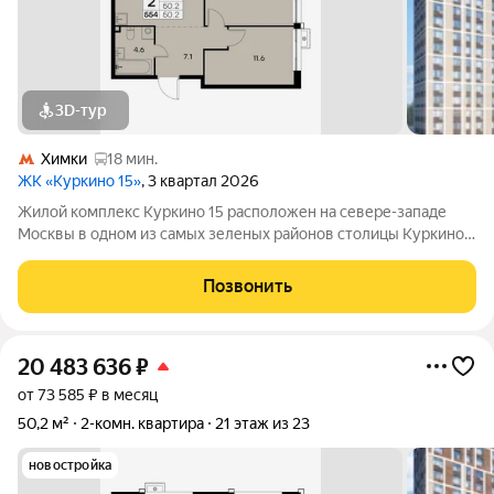
3D-тур
Химки
18 мин.
ЖК «Куркино 15»
, 3 квартал 2026
Жилой комплекс Куркино 15 расположен на севере-западе
Москвы в одном из самых зеленых районов столицы Куркино.
Изюминкой проекта являются квартиры с террасами. Из окон
которых открывается вдохновляющий вид на лесопарк и
Позвонить
мегаполис. Комплекс состоит
20 483 636
₽
от 73 585 ₽ в месяц
50,2 м²
2-комн. квартира
21 этаж из 23
новостройка