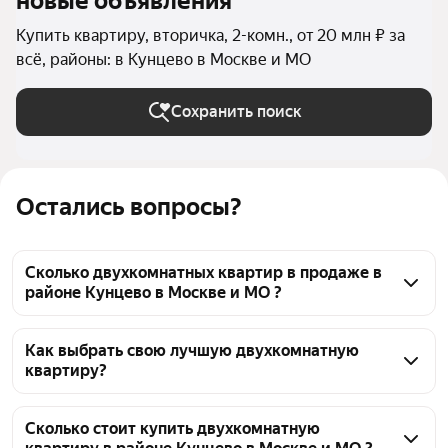
новые объявления
Купить квартиру, вторичка, 2-комн., от 20 млн ₽ за
всё, районы: в Кунцево в Москве и МО
Сохранить поиск
Остались вопросы?
Сколько двухкомнатных квартир в продаже в
районе Кунцево в Москве и МО ?
На Яндекс Недвижимости в продаже в районе 
Кунцево в Москве и МО 80 двухкомнатных 
Как выбрать свою лучшую двухкомнатную
квартиру?
квартир, из них 80 объявлений от агентств
Чтобы купить 2-комнатную квартиру элит и 
премиум класса в районе Кунцево, воспользуйтесь 
Сколько стоит купить двухкомнатную