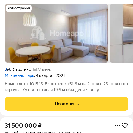
новостройка
Строгино
27 мин.
Мякинино парк
, 4 квартал 2021
Номер лота: 101545. Евротрешка 51,6 м на 2 этаже 25-этажного
корпуса. Кухня-гостиная 19,6 м объединяет зону
приготовления пищи, столовую и лаунж. Две изолированные
спальни 10,2 и 9,7 м - под детскую или кабинет. Санузел 4,5 м,
Позвонить
второе помещение
31 500 000
₽