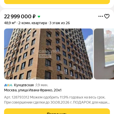
потолки, качественная отделка и полная
22 999 000
₽
48,9 м²
2-комн. квартира
3 этаж из 26
Кунцевская
9 мин.
Москва
,
улица Ивана Франко
,
20к1
Арт. 128793312 Можем одобрить 11,9% годовых на весь срок.
При совершении сделки до 30.08.2026 г. ПОДАРОК для наших
клиентов- ВАУЧЕР НА ПОЕЗДКУ В ТУРЦИЮ на 8 дней на
двоих (проживание, завтрак и экскурсии). Уютная 2-х