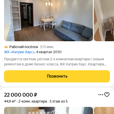
Рабочий посёлок
13 мин.
ЖК «Катрин Хаус»
, 4 квартал 2010
Продается светлая, уютная 2-х комнатная квартира с новым
ремонтом в доме бизнес-класса, ЖК Катрин Хаус. Квартира
оборудована всей необходимой бытовой техникой мебелью и
сантехникой. Планировка: две комнаты, кухня, сан. узел,
Позвонить
гардеробная. В доме
22 000 000
₽
44,9 м²
2-комн. квартира
3 этаж из 5