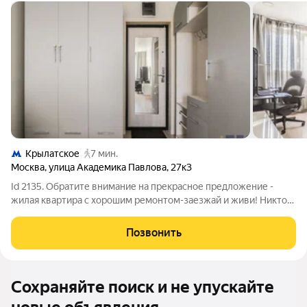
Крылатское
7 мин.
Москва
,
улица Академика Павлова
,
27к3
Id 2135. Обратите внимание на прекрасное предложение -
жилая квартира с хорошим ремонтом-заезжай и живи! Никто
не зарегистрирован, свободная продажа, 9 лет в
собственности, зелёный район, дом во дворе в лесопарковой
Позвонить
зоне с прекрасным видом из окон, 8
Сохраняйте поиск и не упускайте