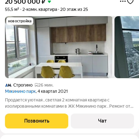
20 500 000
₽
55,5 м²
2-комн. квартира
20 этаж из 25
новостройка
Строгино
26 мин.
Мякинино парк
, 4 квартал 2021
Продается уютная , светлая 2 комнатная квартира с
изолированными комнатами в ЖК Мякинино парк . Ремонт от
застройщика , с/у совмещенный, есть кладовая. Просторная
кухня-гостиная 18.8 кв.м, две комнаты по 11.2 кв.м. Квартира
Позвонить
Чат
оборудована всей