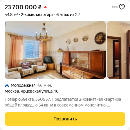
23 700 000
₽
54,8 м²
2-комн. квартира
6 этаж из 22
Молодёжная
6 мин.
Москва
,
Ярцевская улица
,
16
Номер объекта: 550957. Предлагается 2-комнатная квартира
общей площадью 54 кв. м в современном монолитно-
панельном доме серии П-44Т. Здание введено в эксплуатацию
в 2013 году, отличается качественной застройкой,
Позвонить
энергоэффективностью и проверенной