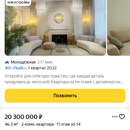
новостройка
Молодёжная
17 мин.
ЖК «Твайс»
, 1 квартал 2022
Откройте для себя пространство, где каждая деталь
продумана до мелочей! Квартира на 1м этаже с дизайнерским
и качественным ремонтом ждёт своих новых хозяев! Здесь вы
найдёте не просто жильё, а настоящий уголок уюта: стильный
Позвонить
интерьер, создающий
20 300 000
₽
46,3 м²
2-комн. квартира
11 этаж из 14