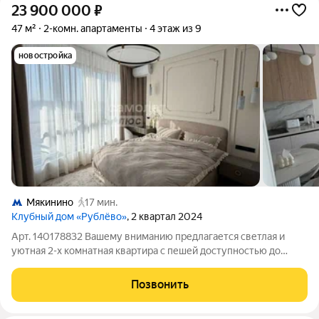
23 900 000
₽
47 м²
2-комн. апартаменты
4 этаж из 9
новостройка
Мякинино
17 мин.
Клубный дом «Рублёво»
, 2 квартал 2024
Арт. 140178832 Вашему вниманию предлагается светлая и
уютная 2-х комнатная квартира с пешей доступностью до
метро Строгино. О КВАРТИРЕ: Просторная кухня - 20 м,
отдельная жилая комната - 20 м. Также есть уютный балкон
Позвонить
Чистый подъезд, доброжелательный