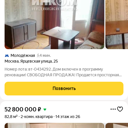
Молодёжная
4 мин.
Москва
,
Ярцевская улица
,
25
Номер лота: вт-0434292. Дом включен в программу
реновации! СВОБОДНАЯ ПРОДАЖА! Продается просторная
двухкомнатная квартира в шаговой доступности от метро
Молодежная. Комнаты смежные. Есть кладовая комната и
Позвонить
балкон. Один взрослый собственник. Полная
52 800 000
₽
82,8 м²
2-комн. квартира
14 этаж из 26