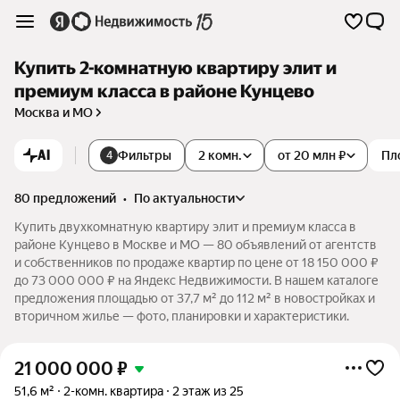
Купить 2-комнатную квартиру элит и
премиум класса в районе Кунцево
Москва и МО
AI
Фильтры
2 комн.
от 20 млн ₽
Пл
4
80 предложений
•
по актуальности
Купить двухкомнатную квартиру элит и премиум класса в
районе Кунцево в Москве и МО — 80 объявлений от агентств
и собственников по продаже квартир по цене от 18 150 000 ₽
до 73 000 000 ₽ на Яндекс Недвижимости. В нашем каталоге
предложения площадью от 37,7 м² до 112 м² в новостройках и
вторичном жилье — фото, планировки и характеристики.
21 000 000
₽
51,6 м²
2-комн. квартира
2 этаж из 25