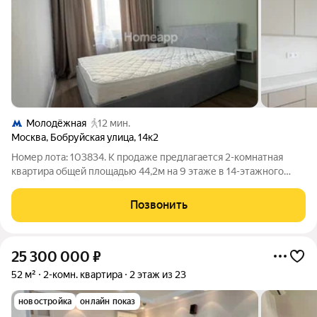
Молодёжная
12 мин.
Москва
,
Бобруйская улица
,
14к2
Номер лота: 103834. К продаже предлагается 2-комнатная
квартира общей площадью 44,2м на 9 этаже в 14-этажного
панельного дома, построенный в 1973 году. Квартира с
ремонтом, с отличной планировкой: 2 изолированные комнаты
Позвонить
правильной формы. Квартира
25 300 000
₽
52 м²
2-комн. квартира
2 этаж из 23
новостройка
онлайн показ