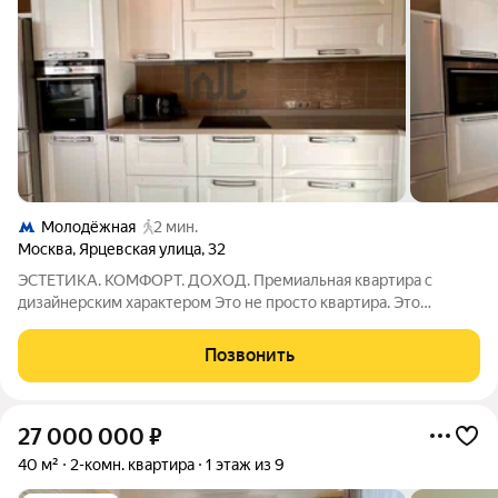
Молодёжная
2 мин.
Москва
,
Ярцевская улица
,
32
ЭСТЕТИКА. КОМФОРТ. ДОХОД. Премиальная квартира с
дизайнерским характером Это не просто квартира. Это
пространство, в котором продумано всё от фактуры плитки до
сценариев освещения. Современный дизайнерский ремонт в
Позвонить
благородной тёплой гамме,
27 000 000
₽
40 м²
2-комн. квартира
1 этаж из 9