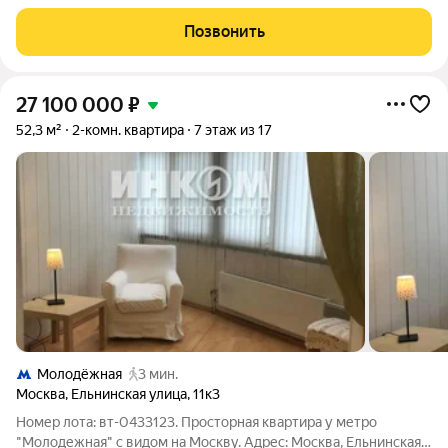
ккв - площадью - 70,2 кв.м с ЕВРО РЕМОНТОМ в Новом
современном ЖК - Академика Павлова на Западе Москвы в
Позвонить
пешей доступности от метро
27 100 000
₽
52,3 м²
2-комн. квартира
7 этаж из 17
Молодёжная
3 мин.
Москва
,
Ельнинская улица
,
11к3
Номер лота: вт-0433123. Просторная квартира у метро
"Молодежная" с видом на Москву. Адрес: Москва, Ельнинская