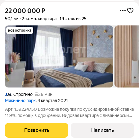
22 000 000
₽
50,1 м²
2-комн. квартира
19 этаж из 25
новостройка
Строгино
26 мин.
Мякинино парк
, 4 квартал 2021
Арт. 139224750 Возможна покупка по субсидированной ставке
11,9%, помощь в одобрении. Видовая квартира с дизайнерским
ремонтом в новом доме в ЖК Мякинино Парк от застройщика
ПИК в района Кунцево. Квартира полностью укомплектована
Позвонить
Написать
мебелью, техникой