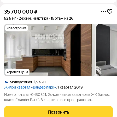
35 700 000
₽
52,5 м²
2-комн. квартира
15 этаж из 26
новостройка
хорошая цена
Молодёжная
5 мин.
Жилой квартал «Вандер парк»
, 1 квартал 2019
Номер лота: вт-0430821. 2х-комнатная квартира в ЖК бизнес
класса "Vander Park". В квартире все пространство
использовано максимально аффективно, выполнен стильный
современный ремонт. Двор Без Машин. В комплексе
Позвонить
круглосуточная охрана, система