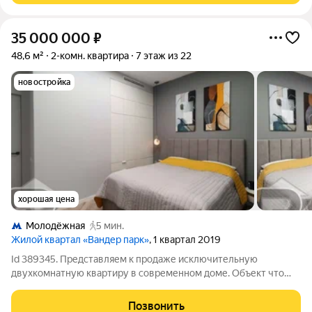
35 000 000
₽
48,6 м²
2-комн. квартира
7 этаж из 22
новостройка
хорошая цена
Молодёжная
5 мин.
Жилой квартал «Вандер парк»
, 1 квартал 2019
Id 389345. Представляем к продаже исключительную
двухкомнатную квартиру в современном доме. Объект что
гарантирует прекрасную инсоляцию и панорамные виды.
Квартира выполнена с дизайнерским ремонтом. Высокие
Позвонить