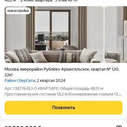
48,2 м²
2-комн. квартира
3 этаж из 10
новостройка
Москва
,
микрорайон Рублёво-Архангельское
,
квартал № 120
,
22к1
Район СберСити
, 2 квартал 2024
Арт. 138776453 О КВАРТИРЕ: Общая площадь 48,15 м
Просторная кухня-гостиная 18,2 м Изолированная спальня 13,7
м 3-й этаж десятиэтажного дома Высота потолков 3 метра
Совмещённый санузел Лоджия Окна выходят в зелёный
Позвонить
внутренний двор