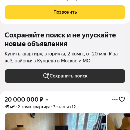
ул., 11к3 (ЖК "Эллипс"). Локация: Пешая доступность от метро.
Престижный район с готовой инфраструктурой: школы, сады,
Позвонить
парки, магазины - всё
Сохраняйте поиск и не упускайте
новые объявления
Купить квартиру, вторичка, 2-комн., от 20 млн ₽ за
всё, районы: в Кунцево в Москве и МО
Сохранить поиск
20 000 000
₽
45 м²
2-комн. квартира
3 этаж из 12