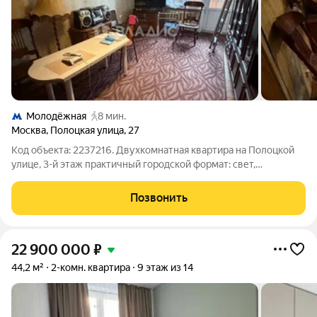
Молодёжная
8 мин.
Москва
,
Полоцкая улица
,
27
Код объекта: 2237216. Двухкомнатная квартира на Полоцкой
улице, 3-й этаж практичный городской формат: свет,
изолированные комнаты и балкон. Удобная площадь 45 м
позволяет комфортно распределить бытовые зоны и
Позвонить
организовать современный ремонт под
22 900 000
₽
44,2 м²
2-комн. квартира
9 этаж из 14