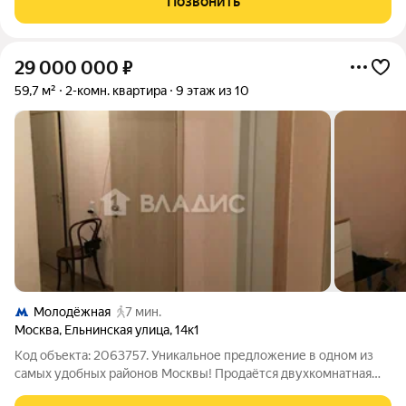
Позвонить
комнатная квартира в современном
29 000 000
₽
59,7 м²
2-комн. квартира
9 этаж из 10
Молодёжная
7 мин.
Москва
,
Ельнинская улица
,
14к1
Код объекта: 2063757. Уникальное предложение в одном из
самых удобных районов Москвы! Продаётся двухкомнатная
квартира площадью 59,7 кв. м на 9 этаже десятиэтажного дома