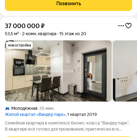
по адресу: Ельнинская улица, 14к1. Квартира в хорошем
Позвонить
состоянии с косметическим
37 000 000
₽
53,5 м²
2-комн. квартира
15 этаж из 20
новостройка
Молодёжная
5 мин.
Жилой квартал «Вандер парк»
, 1 квартал 2019
Семейная квартира в комплексе бизнес-класса "Вандер парк".
В квартире всё готово для проживания, практически вся
мебель и техника остается: Духовой шкаф Варочная