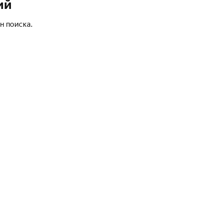
ий
н поиска.