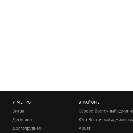
У МЕТРО
В РАЙОНЕ
Битца
Северо-Восточный админи
Дегунино
Юго-Восточный администр
Долгопрудная
Арбат