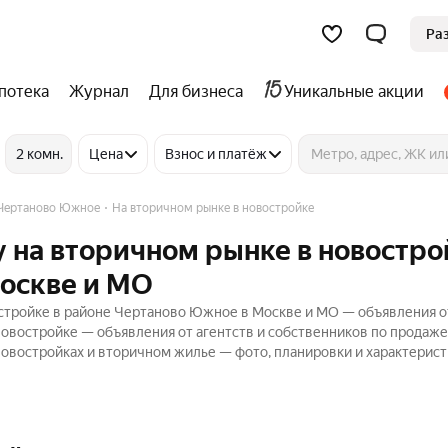
Ра
потека
Журнал
Для бизнеса
Уникальные акции
2 комн.
Цена
Взнос и платёж
Чертаново Южное
На вторичном рынке в новостройке
 на вторичном рынке в новостро
оскве и МО
стройке в районе Чертаново Южное в Москве и МО — объявления о
новостройке — объявления от агентств и собственников по продаже
овостройках и вторичном жилье — фото, планировки и характерист