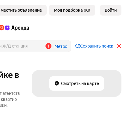
зместить объявление
Моя подборка ЖК
Войти
1
Сохранить поиск
Метро
йке в
Смотреть на карте
т агентств
 квартир
ики.