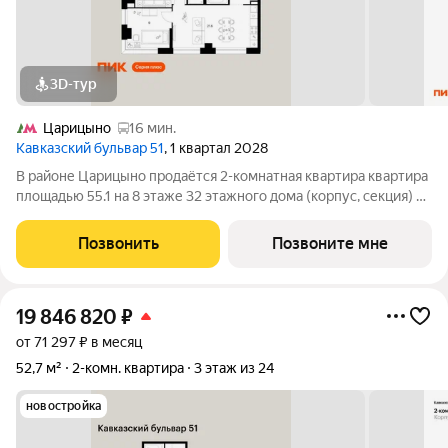
3D-тур
Царицыно
16 мин.
Кавказский бульвар 51
, 1 квартал 2028
В районе Царицыно продаётся 2-комнатная квартира квартира
площадью 55.1 на 8 этаже 32 этажного дома (корпус, секция) в
проекте ПИК «Кавказский бульвар 51». Удобное расположение
17 минут пешком до станции метро «Кантемировская» и 20
Позвонить
Позвоните мне
минут до станции
19 846 820
₽
от 71 297 ₽ в месяц
52,7 м²
2-комн. квартира
3 этаж из 24
новостройка