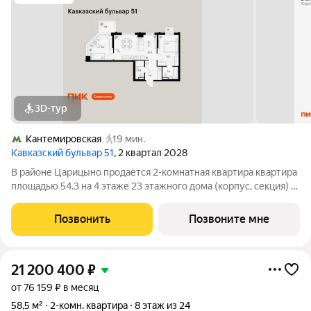
3D-тур
Кантемировская
19 мин.
Кавказский бульвар 51
, 2 квартал 2028
В районе Царицыно продаётся 2-комнатная квартира квартира
площадью 54.3 на 4 этаже 23 этажного дома (корпус, секция) в
проекте ПИК «Кавказский бульвар 51». Удобное расположение
17 минут пешком до станции метро «Кантемировская» и 20
Позвонить
Позвоните мне
минут до станции
21 200 400
₽
от 76 159 ₽ в месяц
58,5 м²
2-комн. квартира
8 этаж из 24