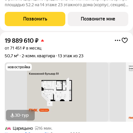
площадью 52.2 на 14 этаже 23 этажного дома (корпус, секция)
в проекте ПИК «Кавказский бульвар 51». Удобное
расположение 17 минут пешком до станции метро
Позвонить
Позвоните мне
«Кантемировская» и 20 минут до станции
19 889 610
₽
от 71 451 ₽ в месяц
50,7 м²
2-комн. квартира
13 этаж из 23
новостройка
3D-тур
Царицыно
16 мин.