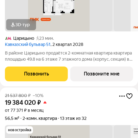
3D-тур
Царицыно
23 мин.
Кавказский бульвар 51
, 2 квартал 2028
В районе Царицыно продаётся 2-комнатная квартира квартира
площадью 49.8 на 6 этаже 7 этажного дома (корпус, секция) в
проекте ПИК «Кавказский бульвар 51». Удобное расположение
17 минут пешком до станции метро «Кантемировская» и 20
Позвонить
Позвоните мне
минут до станции
21 537 800
₽
–10%
19 384 020
₽
от 77 371 ₽ в месяц
56,5 м²
2-комн. квартира
13 этаж из 32
новостройка