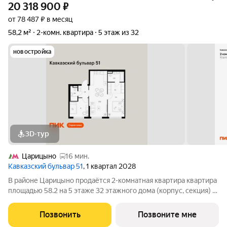
20 318 900
₽
от 78 487 ₽ в месяц
58,2 м²
2-комн. квартира
5 этаж из 32
новостройка
3D-тур
Царицыно
16 мин.
Кавказский бульвар 51
, 1 квартал 2028
В районе Царицыно продаётся 2-комнатная квартира квартира
площадью 58.2 на 5 этаже 32 этажного дома (корпус, секция) в
проекте ПИК «Кавказский бульвар 51». Удобное расположение
17 минут пешком до станции метро «Кантемировская» и 20
Позвонить
Позвоните мне
минут до станции