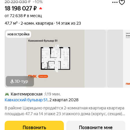
20 220 030
₽
–10%
18 198 027
₽
от 72 638 ₽ в месяц
47,7 м²
2-комн. квартира
14 этаж из 23
новостройка
3D-тур
Кантемировская
19 мин.
Кавказский бульвар 51
, 2 квартал 2028
В районе Царицыно продаётся 2-комнатная квартира квартира
площадью 47.7 на 14 этаже 23 этажного дома (корпус, секция) в
проекте ПИК «Кавказский бульвар 51». Удобное расположение
17 минут пешком до станции метро «Кантемировская» и 20
Позвонить
Позвоните мне