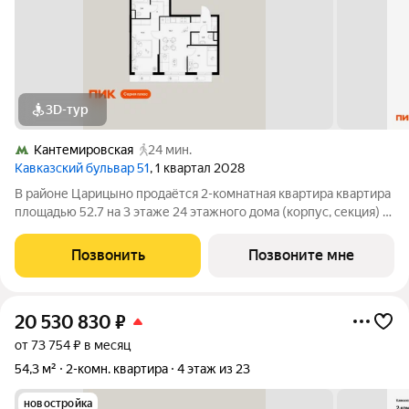
3D-тур
Кантемировская
24 мин.
Кавказский бульвар 51
, 1 квартал 2028
В районе Царицыно продаётся 2-комнатная квартира квартира
площадью 52.7 на 3 этаже 24 этажного дома (корпус, секция) в
проекте ПИК «Кавказский бульвар 51». Удобное расположение
17 минут пешком до станции метро «Кантемировская» и 20
Позвонить
Позвоните мне
минут до станции
20 530 830
₽
от 73 754 ₽ в месяц
54,3 м²
2-комн. квартира
4 этаж из 23
новостройка