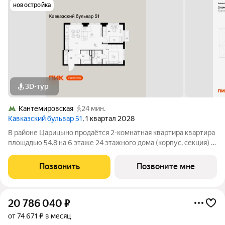
новостройка
3D-тур
Кантемировская
24 мин.
Кавказский бульвар 51
, 1 квартал 2028
В районе Царицыно продаётся 2-комнатная квартира квартира
площадью 54.8 на 6 этаже 24 этажного дома (корпус, секция) в
проекте ПИК «Кавказский бульвар 51». Удобное расположение
17 минут пешком до станции метро «Кантемировская» и 20
Позвонить
Позвоните мне
минут до станции
20 786 040
₽
от 74 671 ₽ в месяц