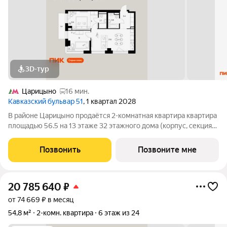
3D-тур
Царицыно
16 мин.
Кавказский бульвар 51
, 1 квартал 2028
В районе Царицыно продаётся 2-комнатная квартира квартира
площадью 56.5 на 13 этаже 32 этажного дома (корпус, секция)
в проекте ПИК «Кавказский бульвар 51». Удобное
расположение 17 минут пешком до станции метро
Позвонить
Позвоните мне
«Кантемировская» и 20 минут до станции
20 785 640
₽
от 74 669 ₽ в месяц
54,8 м²
2-комн. квартира
6 этаж из 24