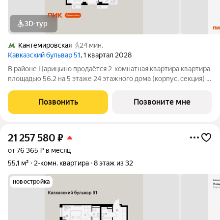
3D-тур
Кантемировская
24 мин.
Кавказский бульвар 51
, 1 квартал 2028
В районе Царицыно продаётся 2-комнатная квартира квартира
площадью 56.2 на 5 этаже 24 этажного дома (корпус, секция) в
проекте ПИК «Кавказский бульвар 51». Удобное расположение
17 минут пешком до станции метро «Кантемировская» и 20
Позвонить
Позвоните мне
минут до станции
21 257 580
₽
от 76 365 ₽ в месяц
55,1 м²
2-комн. квартира
8 этаж из 32
новостройка