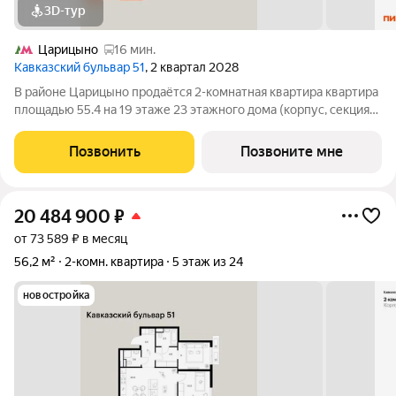
3D-тур
Царицыно
16 мин.
Кавказский бульвар 51
, 2 квартал 2028
В районе Царицыно продаётся 2-комнатная квартира квартира
площадью 55.4 на 19 этаже 23 этажного дома (корпус, секция)
в проекте ПИК «Кавказский бульвар 51». Удобное
расположение 17 минут пешком до станции метро
Позвонить
Позвоните мне
«Кантемировская» и 20 минут до станции
20 484 900
₽
от 73 589 ₽ в месяц
56,2 м²
2-комн. квартира
5 этаж из 24
новостройка