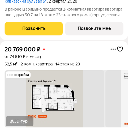
Кавказский бульвар 51
, 2 квартал 2028
В районе Царицыно продаётся 2-комнатная квартира квартира
площадью 50.7 на 13 этаже 23 этажного дома (корпус, секция)
в проекте ПИК «Кавказский бульвар 51». Удобное
расположение 17 минут пешком до станции метро
Позвонить
Позвоните мне
«Кантемировская» и 20 минут до станции
20 769 000
₽
от 74 610 ₽ в месяц
52,5 м²
2-комн. квартира
14 этаж из 23
новостройка
3D-тур