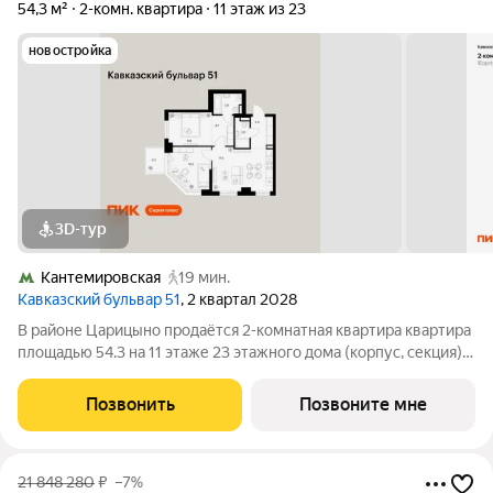
54,3 м²
2-комн. квартира
11 этаж из 23
новостройка
3D-тур
Кантемировская
19 мин.
Кавказский бульвар 51
, 2 квартал 2028
В районе Царицыно продаётся 2-комнатная квартира квартира
площадью 54.3 на 11 этаже 23 этажного дома (корпус, секция) в
проекте ПИК «Кавказский бульвар 51». Удобное расположение
17 минут пешком до станции метро «Кантемировская» и 20
Позвонить
Позвоните мне
минут до станции
21 848 280
₽
–7%