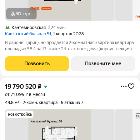
3D-тур
Кантемировская
24 мин.
Кавказский бульвар 51
, 1 квартал 2028
В районе Царицыно продаётся 2-комнатная квартира квартира
площадью 58.4 на 17 этаже 24 этажного дома (корпус, секция)
в проекте ПИК «Кавказский бульвар 51». Удобное
расположение 17 минут пешком до станции метро
Позвонить
Позвоните мне
«Кантемировская» и 20 минут до станции
19 790 520
₽
от 71 095 ₽ в месяц
49,8 м²
2-комн. квартира
6 этаж из 7
новостройка