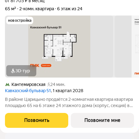
от 81 703 ₽ в месяц
65 м²
2-комн. квартира
6 этаж из 24
новостройка
3D-тур
Кантемировская
24 мин.
Кавказский бульвар 51
, 1 квартал 2028
В районе Царицыно продаётся 2-комнатная квартира квартира
площадью 65 на 6 этаже 24 этажного дома (корпус, секция) в
проекте ПИК «Кавказский бульвар 51». Удобное расположение
17 минут пешком до станции метро «Кантемировская» и 20
Позвонить
Позвоните мне
минут до станции