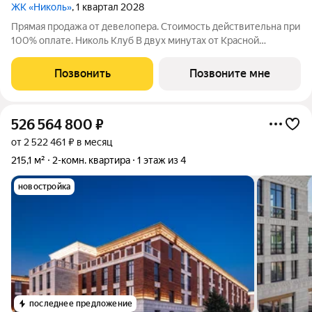
ЖК «Николь»
, 1 квартал 2028
Прямая продажа от девелопера. Стоимость действительна при
100% оплате. Николь Клуб В двух минутах от Красной
площади, в месте встречи истории и современности,
рождается новая архитектурная доминанта Москвы. Николь
Позвонить
Позвоните мне
Клуб часть делюкс-квартала Николь
526 564 800
₽
от 2 522 461 ₽ в месяц
215,1 м²
2-комн. квартира
1 этаж из 4
новостройка
последнее предложение