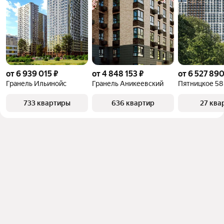
от 6 939 015 ₽
от 4 848 153 ₽
от 6 527 890
Гранель Ильинойс
Гранель Аникеевский
Пятницкое 58
733 квартиры
636 квартир
27 ква