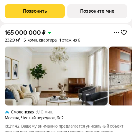
предусмотрена отдельная мастер-спальня, а панорамное
остекление формирует визуальную связь с городом вид на
Позвонить
Позвоните мне
Кремль, Храм Христа Спасителя и
165 000 000
₽
232,9 м²
5-комн. квартира
1 этаж из 6
Смоленская
10 мин.
Москва
,
Чистый переулок
,
6с2
id:21142. Вашему вниманию предлагается уникальный объект