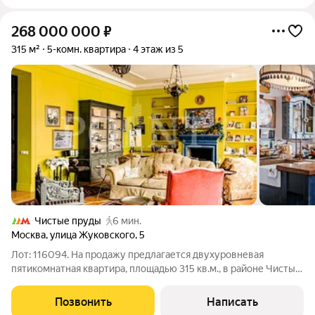
268 000 000
₽
315 м²
5-комн. квартира
4 этаж из 5
Чистые пруды
6 мин.
Москва
,
улица Жуковского
,
5
Лот: 116094. На продажу предлагается двухуровневая
пятикомнатная квартира, площадью 315 кв.м., в районе Чистых
прудов с эксклюзивным ремонтом. Планировка: 1-й уровень:
гостиная со вторым светом, кухня с кладовой, кабинет,
Позвонить
Написать
гостевой санузел, прихожая;