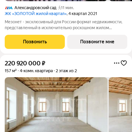
Александровский сад
11 мин.
ЖК «ЗОЛОТОЙ жилой квартал»
, 4 квартал 2021
Мезонет - эксклюзивный для России формат недвижимости,
представленный в исключительно роскошном жилом
квартале I «Золотой» напротив Кремля. Атмосфера приватной
загородной жизни - в сердце российской истории, в проекте от
Позвонить
Позвоните мне
лучших российских
220 920 000
₽
157 м²
4-комн. квартира
2 этаж из 2