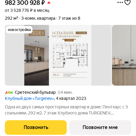
982 300 928
₽
от 3 528 776 ₽ в месяц
292 м²
3-комн. квартира
7 этаж из 8
новостройка
Сретенский бульвар
4 мин.
Клубный дом «Turgenev»
, 4 квартал 2023
Одна из двух самых просторных квартир в доме: Пентхаус с 3
спальнями, 292 м2, 7 этаж Клубного дома TURGENEV.
Особенности: Большая площадь, 2 открытые галереи,
премиальная финишная отделка, 2 дровяных камина (в
Позвонить
Позвоните мне
гостиной и в одной из спален), 2 входа в