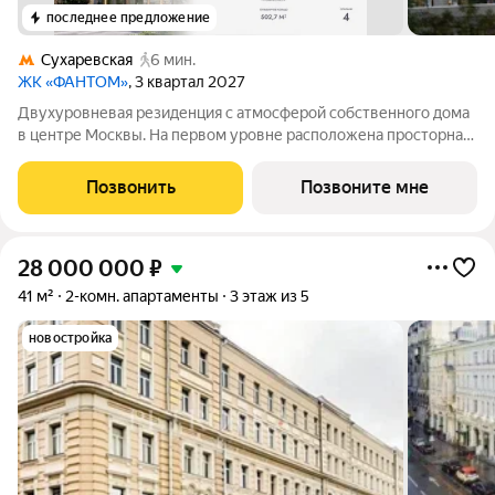
последнее предложение
Сухаревская
6 мин.
ЖК «ФАНТОМ»
, 3 квартал 2027
Двухуровневая резиденция с атмосферой собственного дома
в центре Москвы. На первом уровне расположена просторная
гостиная-столовая площадью 91,5 м, кухня с островом и
терраса 57,7 м идеальное пространство для семейных встреч и
Позвонить
Позвоните мне
приёма гостей. Второй
28 000 000
₽
41 м²
2-комн. апартаменты
3 этаж из 5
новостройка