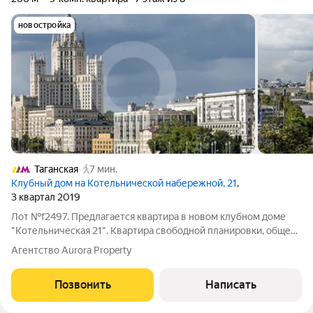
новостройка
Таганская
7 мин.
Клубный дом на Котельнической набережной, 21
,
3 квартал 2019
Лот №f2497. Предлагается квартира в новом клубном доме
"Котельническая 21". Квартира свободной планировки, общей
площадью 265,6 кв. м. Высота потолков 3,2 м. В подземном
Агентство Aurora Property
паркинге три машино-места и кладовка. Собственность! В
комплексе предусмотрено
Позвонить
Написать