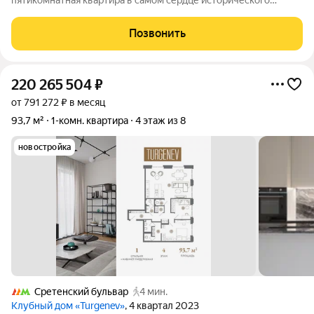
пятикомнатная квартира в самом сердце исторического
района Хамовники. Это редкое предложение: просторное
жилье общей площадью 232,9 м расположено в
Позвонить
дореволюционном доме 1914 года на высоком
220 265 504
₽
от 791 272 ₽ в месяц
93,7 м²
1-комн. квартира
4 этаж из 8
новостройка
Сретенский бульвар
4 мин.
Клубный дом «Turgenev»
, 4 квартал 2023