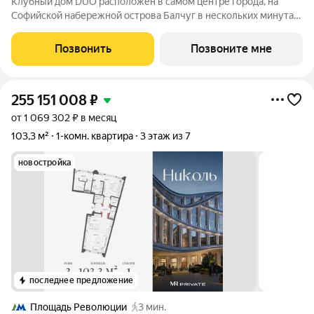
Клубный дом DUO расположен в самом центре города, на
Софийской набережной острова Балчуг в нескольких минутах
от Кремля. DUO воплощает в себе дуальность наследия
прошлого и архитектуры будущего. Историческое наследие
Позвонить
Позвоните мне
дополняется современными
255 151 008
₽
от 1 069 302 ₽ в месяц
103,3 м²
1-комн. квартира
3 этаж из 7
новостройка
последнее предложение
Площадь Революции
3 мин.