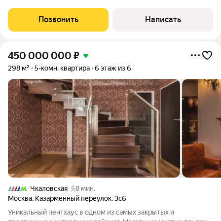
седьмом этаже. Интерьер декорирован молдингами,
карнизами и дизайнерскими
Позвонить
Написать
450 000 000
₽
298 м²
5-комн. квартира
6 этаж из 6
Чкаловская
8 мин.
Москва
,
Казарменный переулок
,
3с6
Уникальный пентхаус в одном из самых закрытых и