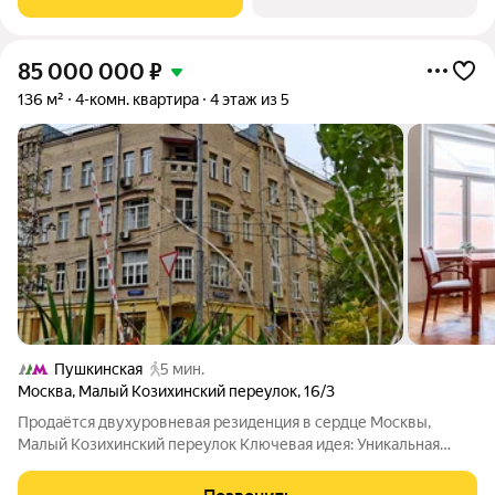
дополняется современными
85 000 000
₽
136 м²
4-комн. квартира
4 этаж из 5
Пушкинская
5 мин.
Москва
,
Малый Козихинский переулок
,
16/3
Продаётся двухуровневая резиденция в сердце Москвы,
Малый Козихинский переулок Ключевая идея: Уникальная
двухуровневая резиденция для тех, кто ценит уединение,
исторический дух и статусное расположение в самом центре