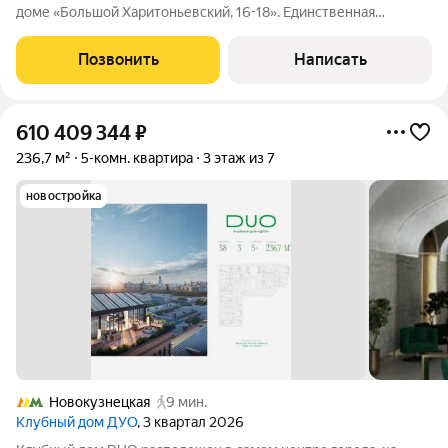
доме «Большой Харитоньевский, 16-18». Единственная
квартира на этаже по специальному доступу, площадью 421 м.
Выполнена отделка в стиле эклектики с элементами ар-деко.
Позвонить
Написать
Открытое пространство
610 409 344
₽
236,7 м²
5-комн. квартира
3 этаж из 7
новостройка
Новокузнецкая
9 мин.
Клубный дом ДУО
, 3 квартал 2026