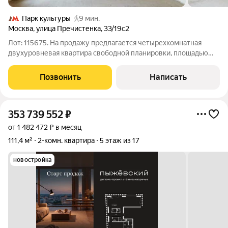
Парк культуры
9 мин.
Москва
,
улица Пречистенка
,
33/19с2
Лот: 115675. На продажу предлагается четырехкомнатная
двухуровневая квартира свободной планировки, площадью
157 кв.м., в историческом центре столицы. Возможная
планировка: 1-й уровень: кухня-гостиная, две спальни, одна из
Позвонить
Написать
которых со своей гардеробной
353 739 552
₽
от 1 482 472 ₽ в месяц
111,4 м²
2-комн. квартира
5 этаж из 17
новостройка