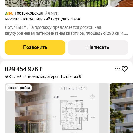
Третьяковская
4 мин.
Москва
,
Лаврушинский переулок
,
17с4
Лот: 116821. На продажу предлагается роскошная
двухуровневая пятикомнатная квартира, площадью 293 кв.м., с
видами на Кремль в районе Замоскворечье. Планировка: 1-й
уровень: гостиная-столовая (73 кв.м.), кухня, кабинет с
Позвонить
Написать
камином (31 кв.м.),
829 454 976
₽
502,7 м²
4-комн. квартира
1 этаж из 9
новостройка