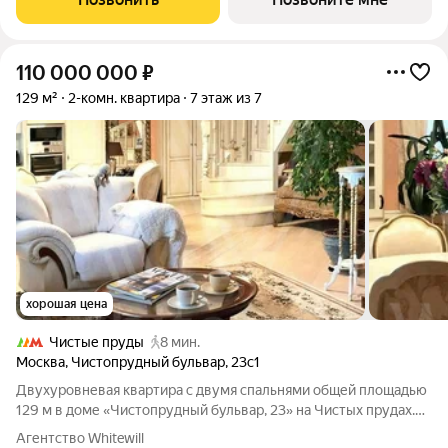
110 000 000
₽
129 м²
2-комн. квартира
7 этаж из 7
хорошая цена
Чистые пруды
8 мин.
Москва
,
Чистопрудный бульвар
,
23с1
Двухуровневая квартира с двумя спальнями общей площадью
129 м в доме «Чистопрудный бульвар, 23» на Чистых прудах.
Квартира с отделкой в классическом стиле расположена на
Агентство Whitewill