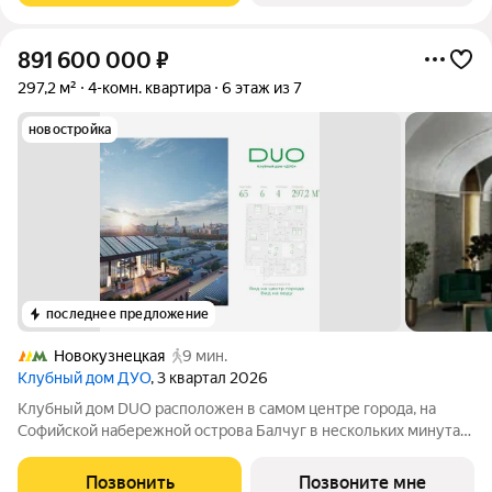
891 600 000
₽
297,2 м²
4-комн. квартира
6 этаж из 7
новостройка
последнее предложение
Новокузнецкая
9 мин.
Клубный дом ДУО
, 3 квартал 2026
Клубный дом DUO расположен в самом центре города, на
Софийской набережной острова Балчуг в нескольких минутах
от Кремля. DUO воплощает в себе дуальность наследия
прошлого и архитектуры будущего. Историческое наследие
Позвонить
Позвоните мне