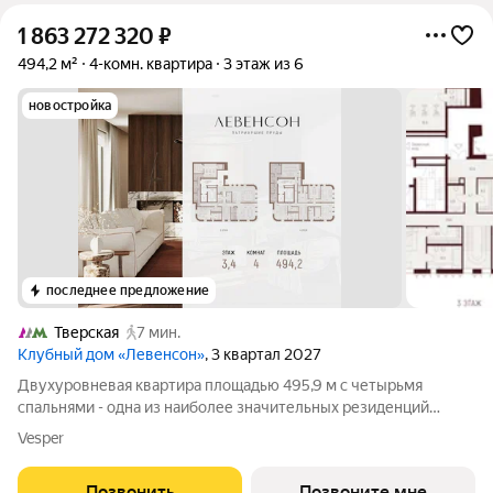
1 863 272 320
₽
494,2 м²
4-комн. квартира
3 этаж из 6
новостройка
последнее предложение
Тверская
7 мин.
Клубный дом «Левенсон»
, 3 квартал 2027
Двухуровневая квартира площадью 495,9 м с четырьмя
спальнями - одна из наиболее значительных резиденций
«Левенсона». Окна на четыре стороны света. Первый уровень;
Vesper
большая зона кухни-столовой, просторная угловая гостиная,
гостевая спальня с
Позвонить
Позвоните мне