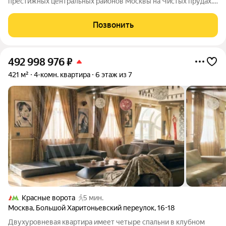
престижных центральных районов Москвы на Чистых прудах.
Клубный одноподъездный дом всего на 19 квартир формирует
редкий уровень приватности, а спокойная атмосфера района
Позвонить
подчеркивает ценность этого
492 998 976
₽
421 м²
4-комн. квартира
6 этаж из 7
Красные ворота
5 мин.
Москва
,
Большой Харитоньевский переулок
,
16-18
Двухуровневая квартира имеет четыре спальни в клубном