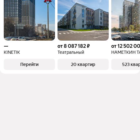
—
от 8 087 182 ₽
от 12 502 0
KINETIK
Театральный
НАМЕТКИН Т
Перейти
20 квартир
523 ква