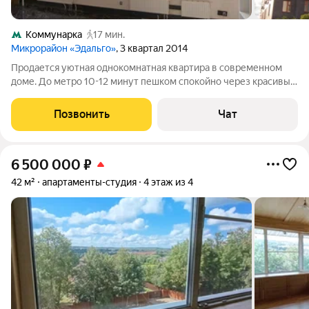
Коммунарка
17 мин.
Микрорайон «Эдальго»
, 3 квартал 2014
Продается уютная однокомнатная квартира в современном
доме. До метро 10-12 минут пешком спокойно через красивый
сквер и парк. Квартира с ремонтом, делали для себя,
качественные материалы. Удобная планировка студия,
Позвонить
Чат
встроенная кухня с техникой.
6 500 000
₽
42 м²
апартаменты-студия
4 этаж из 4