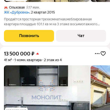
Ольховая
17 мин.
ЖК «Дубровка»
, 2 квартал 2015
Продаётся просторная трехкомнатная,меблированная
квартира площадью 101.1 кв м на 3 этаже восьмиэтажного
дома, расположенного по адресу: 5 км от МКАД по
Калужскому шоссе, г.Москва, д. Сосенки, жк Дубровка,
Позвонить
Чат
Ясеневая улица, 5 площадью: 101,1 кв м,
13 500 000
₽
41 м²
1-комн. квартира
2 этаж из 4