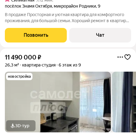
Силикатная
12 мин.
посёлок Знамя Октября
,
микрорайон Родники
,
9
В продаже Просторная и уютная квартира для комфортного
проживания, для большой семьи. Хороший ремонт в квартире,
выполнен из качественных, современных материалов.
Просторная кухня создаёт уют. Два больших санузла.
Позвонить
Чат
Открытые виды во двор- дом в
11 490 000
₽
26,3 м²
квартира-студия
6 этаж из 9
новостройка
3D-тур