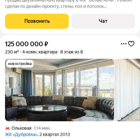
Продаю двухкомнатную квартиру в ЖК "Белые ночи". Ремонт
сделан по дизайн-проекту, стены, пол и потолок
шумоизолированы на 10 см. Кухня и гостиная объединены,
много света. Квартира полностью меблирована и оснащена
Позвонить
Чат
техникой: гидромассажная ванна
125 000 000
₽
230 м²
4-комн. квартира
8 этаж из 8
новостройка
Ольховая
14 мин.
ЖК «Дубровка»
, 2 квартал 2013