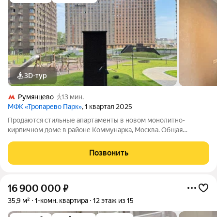
3D-тур
Румянцево
13 мин.
МФК «Тропарево Парк»
, 1 квартал 2025
Продаются стильные апартаменты в новом монолитно-
кирпичном доме в районе Коммунарка, Москва. Общая
площадь составляет 38 кв. м, с просторной кухней в 8 кв. м и
жилой площадью 12 кв. м. Апартаменты расположены на 2-м
Позвонить
этаже 23-этажного здания,
16 900 000
₽
35,9 м²
1-комн. квартира
12 этаж из 15