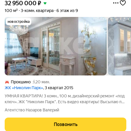
32 950 000
₽
100 м²
3-комн. квартира
6 этаж из 9
новостройка
Прокшино
20 мин.
ЖК «Николин Парк»
, 3 квартал 2015
УМНАЯ КВАРТИРА! 3 комн., 100 м, дизайнерский ремонт «под
ключ». ЖК "Николин Парк". Есть видео квартиры! Высылаю при
необходимости. Эта квартира не просто с ремонтом. Она с
Агентство Назаров Валерий
продуманной концепцией для вашего комфорта! Забудьте о
проблемах и затратах
Позвонить