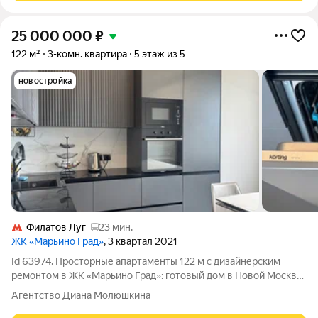
25 000 000
₽
122 м²
3-комн. квартира
5 этаж из 5
новостройка
Филатов Луг
23 мин.
ЖК «Марьино Град»
, 3 квартал 2021
Id 63974. Просторные апартаменты 122 м с дизайнерским
ремонтом в ЖК «Марьино Град»: готовый дом в Новой Москве
Представьте себе место, где мегаполис остается за
Агентство Диана Молюшкина
горизонтом, но при этом вся инфраструктура столицы