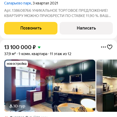
Саларьево парк
, 3 квартал 2021
Арт. 138608766 УНИКАЛЬНОЕ ТОРГОВОЕ ПРЕДЛОЖЕНИЕ!
КВАРТИРУ МОЖНО ПРИОБРЕСТИ ПО СТАВКЕ 11,90 %. ВАША
СДЕЛКА ЗАСТРАХОВАНА до 50 000 000 рублей. КВАРТИРА
ПОД КЛЮЧ! ЗАЕЗЖАЙ И ЖИВИ! ИНТЕРЕСНО! ЗВОНИТЕ! О
Позвонить
Написать
КВАРТИРЕ: Преимущество квартиpы - Отдельно стоящая
13 100 000
₽
37,9 м²
1-комн. квартира
11 этаж из 12
новостройка
3D-тур