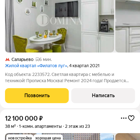
Саларьево
6 мин.
Жилой квартал «Филатов луг»
, 4 квартал 2021
Код объекта: 2233572. Светлая квартира с мебелью и
техникой! Прописка Москва! Ремонт 2024 года! Продается
потрясающая Евро-3х комнатная квартира в монолитном доме
ЖК комфорт-класса «Филатов Луг». Высота потолков 3 м и
Позвонить
Написать
прекрасные виды из окон на лес.
12 100 000
₽
38 м²
1-комн. апартаменты
2 этаж из 23
новостройка
хорошая цена