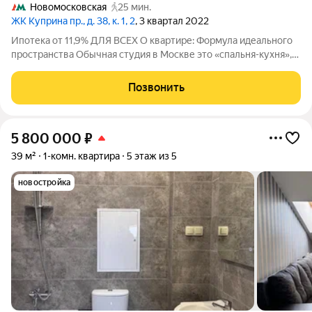
Новомосковская
25 мин.
ЖК Куприна пр., д. 38, к. 1, 2
, 3 квартал 2022
Ипотека от 11,9% ДЛЯ ВСЕХ О квартире: Формула идеального
пространства Обычная студия в Москве это «спальня-кухня»,
где нужно выбирать: либо кровать, либо диван. Наша 23,3
квадратных метра с улучшенной планировкой и продуманным
Позвонить
дизайном. Что это
5 800 000
₽
39 м²
1-комн. квартира
5 этаж из 5
новостройка