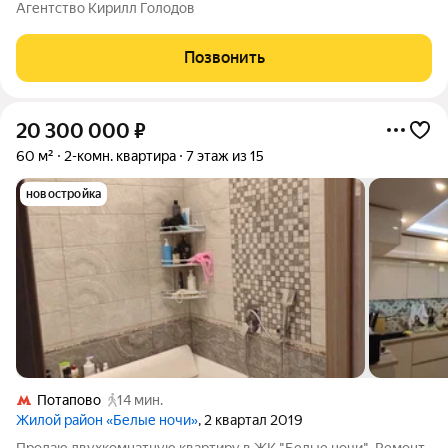
и к пруду (130 метров). Из окон открывается спокойный вид на
Агентство Кирилл Голодов
воду. Квартира имеет общую площадь 46,3 м без учёта
лоджии вместе с
Позвонить
20 300 000
₽
60 м²
2-комн. квартира
7 этаж из 15
новостройка
Потапово
14 мин.
Жилой район «Белые ночи»
, 2 квартал 2019