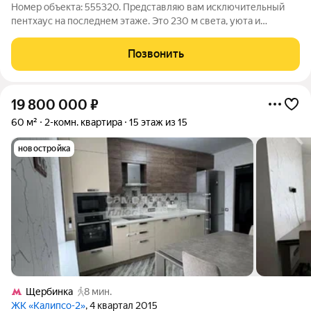
Номер объекта: 555320. Представляю вам исключительный
пентхаус на последнем этаже. Это 230 м света, уюта и
продуманных до мелочей деталей, где премиальная отделка
встречается с передовыми инженерными решениями.
Позвонить
ИНТЕРЬЕР И ОТДЕЛКА Здесь использованы
19 800 000
₽
60 м²
2-комн. квартира
15 этаж из 15
новостройка
Щербинка
8 мин.
ЖК «Калипсо-2»
, 4 квартал 2015