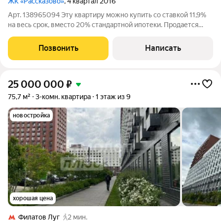
ЖК «Рассказово»
, 4 квартал 2016
Арт. 138965094 Эту квартиру можно купить со ставкой 11,9%
на весь срок, вместо 20% стандартной ипотеки. Продается
уютная однокомнатная квартира с дизайнерским ремонтом в
современном монолитном доме 2017 года постройки.
Позвонить
Написать
Квартира расположена на 8
25 000 000
₽
75,7 м²
3-комн. квартира
1 этаж из 9
новостройка
хорошая цена
Филатов Луг
2 мин.