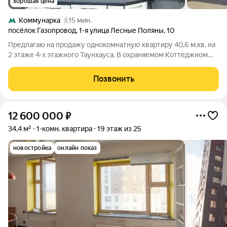
хорошая цена
Коммунарка
15 мин.
посёлок Газопровод
,
1-я улица Лесные Поляны
,
10
Предлагаю на продажу однокомнатную квартиру 40,6 м.кв. на
2 этаже 4-х этажного Таунхауса. В охраняемом Коттеджном
Поселке "Лесные Поляны", расположенном в 2 км от МКАД по
Калужскому шоссе. КП Лесные поляны относится к категории
Позвонить
ЭЛИТНЫХ. Экологически
12 600 000
₽
34,4 м²
1-комн. квартира
19 этаж из 25
новостройка
онлайн показ