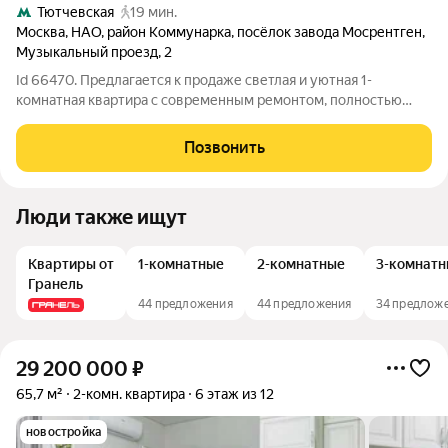
Тютчевская
19 мин.
Москва
,
НАО
,
район Коммунарка
,
посёлок завода Мосрентген
,
Музыкальный проезд
,
2
Id 66470. Предлагается к продаже светлая и уютная 1-
комнатная квартира с современным ремонтом, полностью
готовая к проживанию. Квартира оформлена в актуальных
спокойных тонах, с качественными материалами и
Позвонить
продуманной планировкой. О квартире:
Люди также ищут
Квартиры от
1-комнатные
2-комнатные
3-комнатн
Гранель
44 предложения
44 предложения
34 предлож
29 200 000
₽
65,7 м²
2-комн. квартира
6 этаж из 12
новостройка