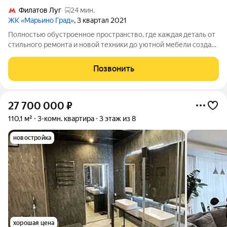
Филатов Луг
24 мин.
ЖК «Марьино Град»
, 3 квартал 2021
Полностью обустроенное пространство, где каждая деталь от
стильного ремонта и новой техники до уютной мебели создана
для вашего комфорта. Просто заезжайте с чемоданом и
начинайте жить, не тратя ни дня на ремонт и хлопоты. Вы
Позвонить
поселитесь в самом
27 700 000
₽
110,1 м²
3-комн. квартира
3 этаж из 8
новостройка
хорошая цена