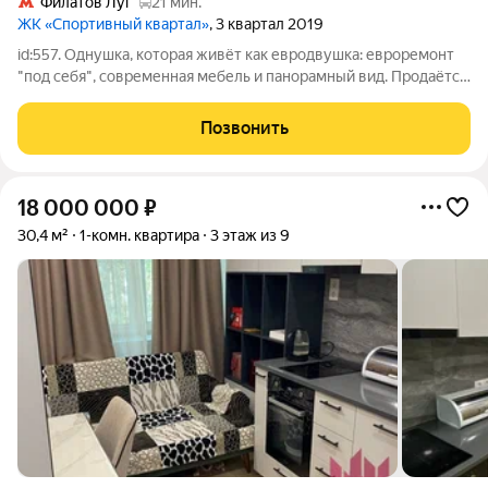
Филатов Луг
21 мин.
ЖК «Спортивный квартал»
, 3 квартал 2019
id:557. Однушка, которая живёт как евродвушка: евроремонт
"под себя", современная мебель и панорамный вид. Продаётся
стильная и полностью готовая к проживанию однокомнатная
квартира площадью 37,9 м на 11-м этаже современного
Позвонить
монолитного дома 2019
18 000 000
₽
30,4 м²
1-комн. квартира
3 этаж из 9