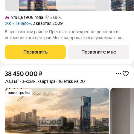
Улица 1905 года
15 мин.
ЖК «Начало»
, 2 квартал 2029
В престижном районе Пресня, на перекрестке делового и
исторического центров Москвы, продается двухкомнатная
квартира площадью 89.20 кв. м без отделки. Квартира
находится на 8 этаже 24-этажного дома, в новом элитном
Позвонить
Позвоните мне
жилом комплексе «Начало» от
38 450 000
₽
70,3 м²
3-комн. квартира
16 этаж из 20
новостройка