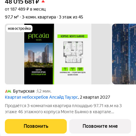
48 015 681
₽
от 187 489 ₽ в месяц
97,7 м²
3-комн. квартира
3 этаж из 45
новостройка
Бутырская
2 мин.
Квартал небоскребов Апсайд Тауэрс
, 2 квартал 2027
Продаётся 3-комнатная квартира площадью 97.71 кв.м на 3
этаже 46 этажного корпуса Монте Бьянко в квартале
небоскребов «Апсайд Тауэрс». В квартире предчистовая
отделка,с видом на Бизнес-парк Останкино, прогулочный
Позвонить
Позвоните мне
бульвар, детский сад, школу,