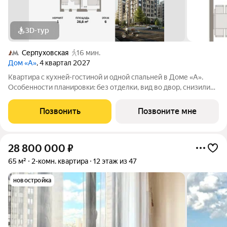
3D-тур
Серпуховская
16 мин.
Дом «А»
, 4 квартал 2027
Квартира с кухней-гостиной и одной спальней в Доме «А».
Особенности планировки: без отделки, вид во двор, снизили
цены до 31.08. Срок сдачи IV кв. 2027 Дом А - проект от
застройщика Брусника располагается на границе с ЦАО, рядом
Позвонить
Позвоните мне
с метро Павелецкая. В
28 800 000
₽
65 м²
2-комн. квартира
12 этаж из 47
новостройка