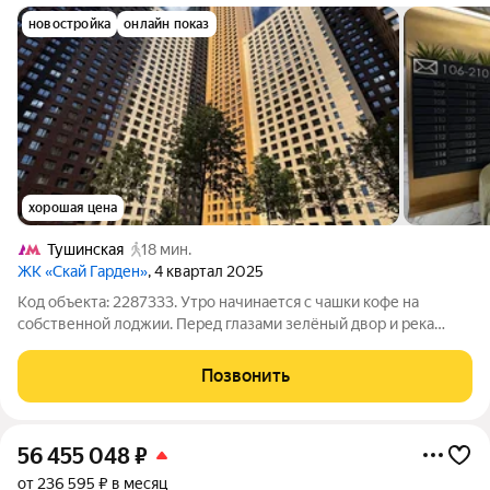
новостройка
онлайн показ
хорошая цена
Тушинская
18 мин.
ЖК «Скай Гарден»
, 4 квартал 2025
Код объекта: 2287333. Утро начинается с чашки кофе на
собственной лоджии. Перед глазами зелёный двор и река
Сходня, вдоль которой совсем скоро появится современная
прогулочная набережная. ДОМ СДАН. КЛЮЧИ НА РУКАХ.
Позвонить
Квартира уже принята с независимым
56 455 048
₽
от 236 595 ₽ в месяц