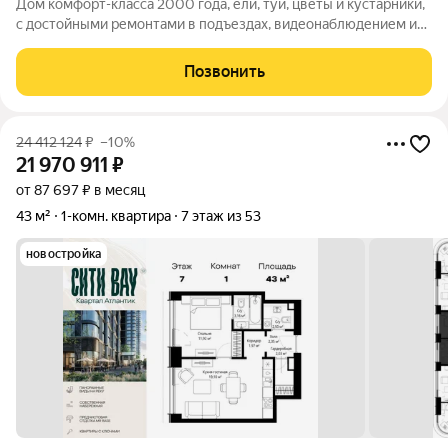
Дом комфорт-класса 2000 года, ели, туи, цветы и кустарники,
с достойными ремонтами в подъездах, видеонаблюдением и
шлагбаумами на въезде, детская и спортивная площадки с
мягкими покрытиями. Квартира с шикарными видами на запад -
Позвонить
панорама горизонт
24 412 124
₽
–10%
21 970 911
₽
от 87 697 ₽ в месяц
43 м²
1-комн. квартира
7 этаж из 53
новостройка