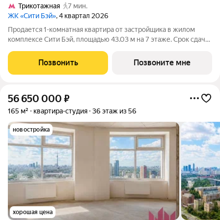
Трикотажная
7 мин.
ЖК «Сити Бэй»
, 4 квартал 2026
Продается 1-комнатная квартира от застройщика в жилом
комплексе Сити Бэй, площадью 43.03 м на 7 этаже. Срок сдачи
3 квартал 2025 года. Концепция жилого комплекса Сити Бэй -
настоящий город в городе с отлично развитой
Позвонить
Позвоните мне
инфраструктурой и собственной
56 650 000
₽
165 м²
квартира-студия
36 этаж из 56
новостройка
хорошая цена