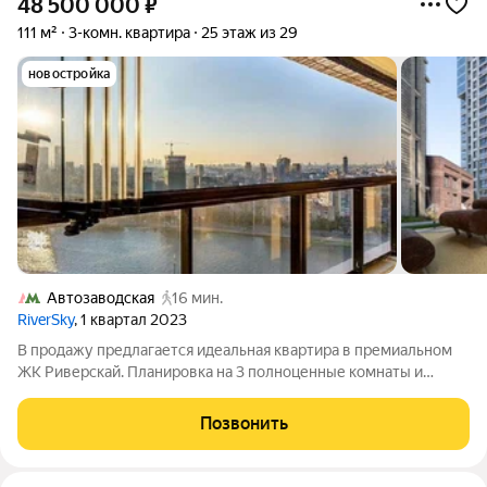
48 500 000
₽
111 м²
3-комн. квартира
25 этаж из 29
новостройка
Автозаводская
16 мин.
RiverSky
, 1 квартал 2023
В продажу предлагается идеальная квартира в премиальном
ЖК Риверскай. Планировка на 3 полноценные комнаты и
просторную кухню-гостиную с видом на реку. Жилой комплекс
расположен вдоль набережной Москвы реки, свободной от
Позвонить
авто. Идет реконструкция