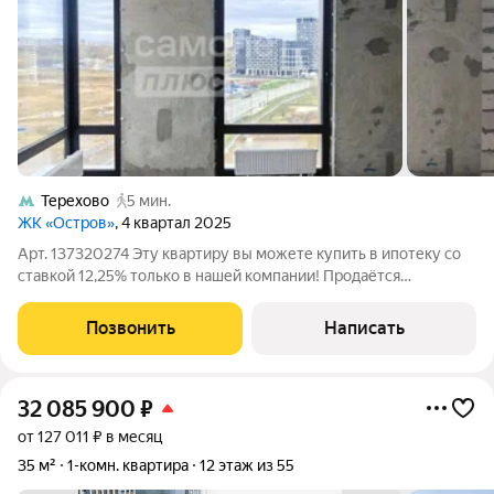
Терехово
5 мин.
ЖК «Остров»
, 4 квартал 2025
Арт. 137320274 Эту квартиру вы можете купить в ипотеку со
ставкой 12,25% только в нашей компании! Продаётся
просторная 2комнатная квартира в ЖК бизнескласса
«Остров»! Адрес: квартал «Остров 6», корпус 6, секция 2.
Позвонить
Написать
Общая площадь: 66,2 м. Год
32 085 900
₽
от 127 011 ₽ в месяц
35 м²
1-комн. квартира
12 этаж из 55