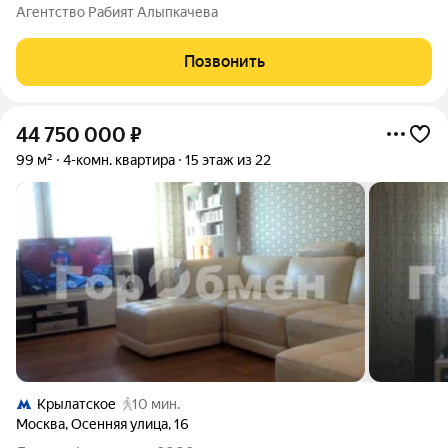
Видовой пентхаус площадью 180,9 кв.м без отделки. Квартира
Агентство Рабият Алыпкачева
расположена на 41 и 42 этажах 42-этажного корпуса 2 в жилом
комплексе
Позвонить
44 750 000
₽
99 м²
4-комн. квартира
15 этаж из 22
Крылатское
10 мин.
Москва
,
Осенняя улица
,
16