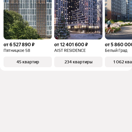
от 6 527 890 ₽
от 12 401 600 ₽
от 5 860 00
Пятницкое 58
AIST RESIDENCE
Белый Град
45 квартир
234 квартиры
1 062 кв