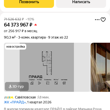
зоной с/у, с отделкой (номер помещения 659Н, 6 корпус)
Позвонить
Написать
Панорамное остекление в пол
71 526 632
₽
–10%
64 373 967
₽
от 256 917 ₽ в месяц
90,3 м²
3-комн. квартира
9 этаж из 22
новостройка
3D-тур
Савёловская
8 мин.
ЖК «ПРАЙД»
, 1 квартал 2026
В жилом премиум-квартале ПРАЙД в районе Марьина Роща