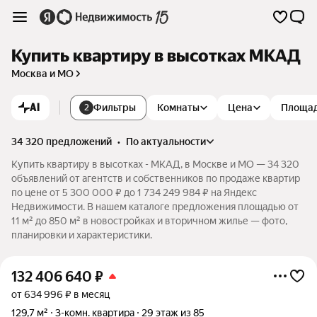
Купить квартиру в высотках МКАД
Москва и МО
AI
Фильтры
Комнаты
Цена
Площа
2
34 320 предложений
•
по актуальности
Купить квартиру в высотках - МКАД, в Москве и МО — 34 320
объявлений от агентств и собственников по продаже квартир
по цене от 5 300 000 ₽ до 1 734 249 984 ₽ на Яндекс
Недвижимости. В нашем каталоге предложения площадью от
11 м² до 850 м² в новостройках и вторичном жилье — фото,
планировки и характеристики.
132 406 640
₽
от 634 996 ₽ в месяц
129,7 м²
3-комн. квартира
29 этаж из 85