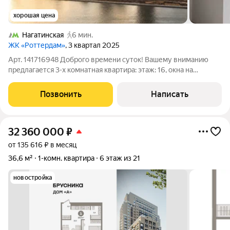
хорошая цена
Нагатинская
6 мин.
ЖК «Роттердам»
, 3 квартал 2025
Арт. 141716948 Доброго времени суток! Вашему вниманию
предлагается 3-х комнатная квартира: этаж: 16, окна на
набережную и Москва-реку площадь: 70,3 кв.м. ремонт: white
box от застройщика изолированная планировка: мастер -
Позвонить
Написать
спальня для родителей с
32 360 000
₽
от 135 616 ₽ в месяц
36,6 м²
1-комн. квартира
6 этаж из 21
новостройка