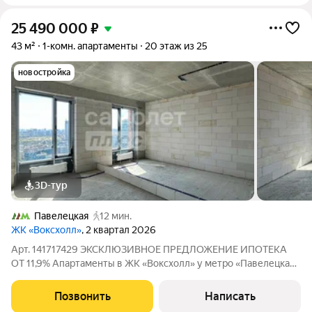
25 490 000
₽
43 м²
1-комн. апартаменты
20 этаж из 25
новостройка
3D-тур
Павелецкая
12 мин.
ЖК «Воксхолл»
, 2 квартал 2026
Арт. 141717429 ЭКСКЛЮЗИВНОЕ ПРЕДЛОЖЕНИЕ ИПОТЕКА
ОТ 11,9% Апартаменты в ЖК «Воксхолл» у метро «Павелецкая»
Просторная евродвушка площадью 43 м на 20-м этаже
современного 25-этажного жилого комплекса. Панорамный
Позвонить
Написать
вид на Москву, потолки высотой 3,2 м и