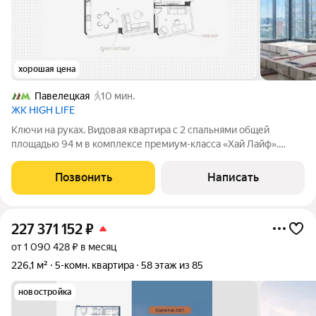
хорошая цена
Павелецкая
10 мин.
ЖК HIGH LIFE
Ключи на руках. Видовая квартира с 2 спальнями общей
площадью 94 м в комплексе премиум-класса «Хай Лайф».
Квартира без отделки расположена на 28 этаже в корпусе К1.
Свободная планировка позволяет организовать пространство
Позвонить
Написать
по собственному усмотрению.
227 371 152
₽
от 1 090 428 ₽ в месяц
226,1 м²
5-комн. квартира
58 этаж из 85
новостройка