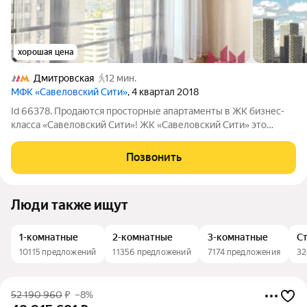
хорошая цена
Дмитровская
12 мин.
МФК «Савеловский Сити»
, 4 квартал 2018
Id 66378. Продаются просторные апартаменты в ЖК бизнес-
класса «Савеловский Сити»! ЖК «Савеловский Сити» это
концептуальный жилой комплекс в стиле нью-йоркских
небоскребов в престижном Бутырском районе (СВАО).
Позвонить
Квартира расположена в корпусе, который
Люди также ищут
1-комнатные
2-комнатные
3-комнатные
С
10115 предложений
11356 предложений
7174 предложения
32
52 190 960
₽
–8%