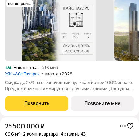
новостройка
Новаторская
16 мин.
ЖК «Айс Тауэрс»
, 4 квартал 2028
Скидка до 25% на ограниченный пул квартир при 100% оплате.
Предложение не суммируется с другими акциями. Доступна
беспроцентная рассрочка от застройщика. Просторная 1-
комнатная квартира 35.0 м на 12 этаже в премиальном ЖК
Позвонить
Позвоните мне
«Айс Тауэрс» (ЗАО Москвы,
25 500 000
₽
69,6 м²
2-комн. квартира
4 этаж из 43