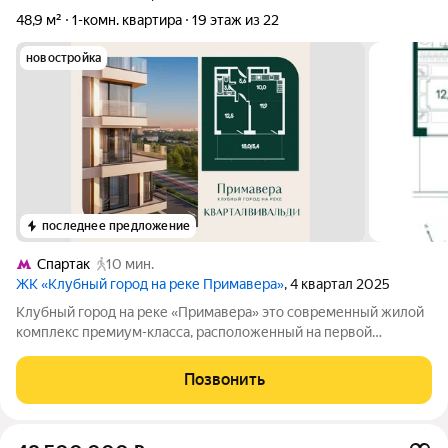
48,9 м²
1-комн. квартира
19 этаж из 22
новостройка
последнее предложение
Спартак
10 мин.
ЖК «Клубный город на реке Примавера»
, 4 квартал 2025
Клубный город на реке «Примавера» это современный жилой
комплекс премиум-класса, расположенный на первой
береговой линии Москвы-реки в экологически чистом районе
Покровское-Стрешнево. Под панорамными окнами квартир
Позвонить
находится собственный экопарк с