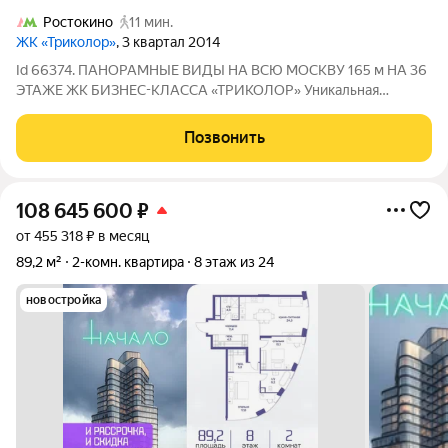
Ростокино
11 мин.
ЖК «Триколор»
, 3 квартал 2014
Id 66374. ПАНОРАМНЫЕ ВИДЫ НА ВСЮ МОСКВУ 165 м НА 36
ЭТАЖЕ ЖК БИЗНЕС-КЛАССА «ТРИКОЛОР» Уникальная
квартира со свободной планировкой площадью 165 м в одном
из лучших корпусов жилого комплекса бизнес-класса
Позвонить
«Триколор». Расположена на 36-м этаже
108 645 600
₽
от 455 318 ₽ в месяц
89,2 м²
2-комн. квартира
8 этаж из 24
новостройка