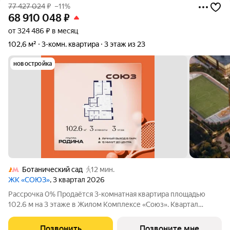
77 427 024
₽
–11%
68 910 048
₽
от 324 486 ₽ в месяц
102,6 м²
3-комн. квартира
3 этаж из 23
новостройка
Ботанический сад
12 мин.
ЖК «СОЮЗ»
, 3 квартал 2026
Рассрочка 0% Продаётся 3-комнатная квартира площадью
102.6 м на 3 этаже в Жилом Комплексе «Союз». Квартал
здоровой жизни премиум-класса с рекордным количеством
олимпийских видов спорта: - Ледовая арена для хоккея и
Позвонить
Позвоните мне