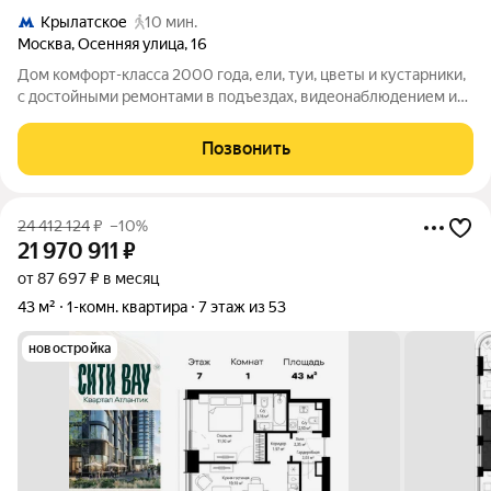
Крылатское
10 мин.
Москва
,
Осенняя улица
,
16
Дом комфорт-класса 2000 года, ели, туи, цветы и кустарники,
с достойными ремонтами в подъездах, видеонаблюдением и
шлагбаумами на въезде, детская и спортивная площадки с
мягкими покрытиями. Квартира с шикарными видами на запад -
Позвонить
панорама горизонт
24 412 124
₽
–10%
21 970 911
₽
от 87 697 ₽ в месяц
43 м²
1-комн. квартира
7 этаж из 53
новостройка