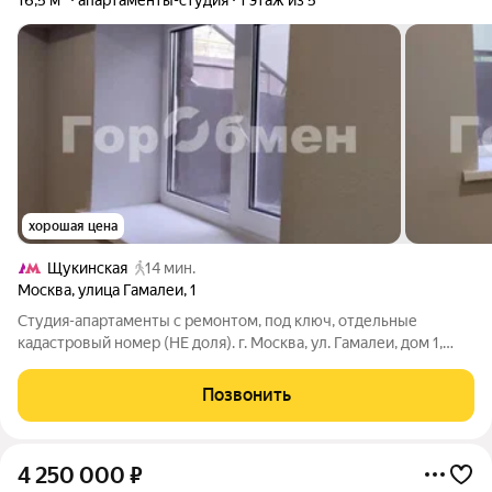
16,5 м²
апартаменты-студия
1 этаж из 5
хорошая цена
Щукинская
14 мин.
Москва
,
улица Гамалеи
,
1
Студия-апартаменты с ремонтом, под ключ, отдельные
кадастровый номер (НЕ доля). г. Москва, ул. Гамалеи, дом 1,
метро Щукинская, нижний этаж 5-ти этажного жилого дома
(сталинка). Студия 16,5 кв.м (помещение на схеме № 11),
Позвонить
стильный, качественный
4 250 000
₽