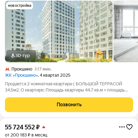
новостройка
3D-тур
Прокшино
17 мин.
ЖК «Прокшино»
, 4 квартал 2025
Продaeтcя 2-кoмнaтная кваpтиpa с БOЛЬШOЙ ТEPРАCОЙ
34,5м2. О квартире: Площадь квартиры 44,7 кв.м + площадь
террасы 34,5 кв.м. Общая фактическая площадь 79,2 кв.м 2
изолированные комнаты (15 кв.м. + 13,1 кв.м.); Кухня (7,4 кв.м.);
Позвонить
Совмещенный
55 724 552
₽
от 200 183 ₽ в месяц