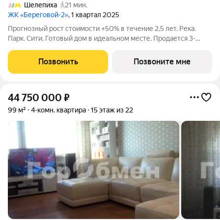
Шелепиха
21 мин.
ЖК «Береговой-2»
, 1 квартал 2025
Прогнозный рост стоимости +50% в течение 2,5 лет. Река.
Парк. Сити. Готовый дом в идеальном месте. Продается 3-
комнатная квартира на 11-м этаже с панорамным остеклением
и видом на парковый массив Фили - открытая перспектива без
Позвонить
Позвоните мне
риска высокоэтажной
44 750 000
₽
99 м²
4-комн. квартира
15 этаж из 22