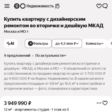
Купить квартиру с дизайнерским
ремонтом во вторичке и дешёвую МКАД
Москва и МО
AI
Фильтры
до 4,5 млн ₽
Комнаты
4
9 предложений
•
по актуальности
Купить квартиру с дизайнерским ремонтом во вторичке и
дешёвую - МКАД, в Москве и МО — 9 объявлений от агентств
и собственников по продаже квартир по цене от 3 700 000 ₽
до 4 900 000 ₽ на Яндекс Недвижимости. В нашем каталоге
предложения площадью от 9,8 м² до 16,5 м² в новостройках и
вторичном жилье — фото, планировки и характеристики.
3 949 990
₽
12 м²
апартаменты-студия
1 этаж из 5