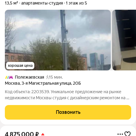
13,5 м²
апартаменты-студия
1 этаж из 5
хорошая цена
Полежаевская
15 мин.
Москва
,
3-я Магистральная улица
,
20Б
Код объекта: 2203539. Уникальное предложение на рынке
недвижимости Москвы студия с дизайнерским ремонтом на 3-
й Магистральной улице, 20Б. Квартира расположена на
первом этаже пятиэтажного кирпичного дома 1959 года
Позвонить
постройки. Общая площадь 13.5 кв.
4 875 000
₽