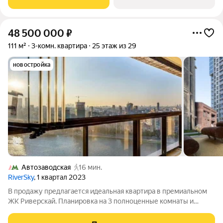
скульптура, притягивающий
48 500 000
₽
111 м²
3-комн. квартира
25 этаж из 29
новостройка
Автозаводская
16 мин.
RiverSky
, 1 квартал 2023
В продажу предлагается идеальная квартира в премиальном
ЖК Риверскай. Планировка на 3 полноценные комнаты и
просторную кухню-гостиную с видом на реку. Жилой комплекс
расположен вдоль набережной Москвы реки, свободной от