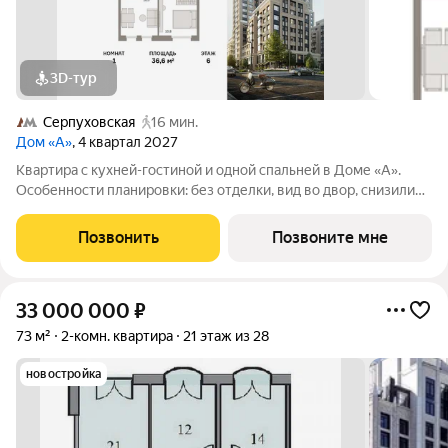
3D-тур
Серпуховская
16 мин.
Дом «А»
, 4 квартал 2027
Квартира с кухней-гостиной и одной спальней в Доме «А».
Особенности планировки: без отделки, вид во двор, снизили
цены до 31.08. Срок сдачи IV кв. 2027 Дом А - проект от
застройщика Брусника располагается на границе с ЦАО, рядом
Позвонить
Позвоните мне
с метро Павелецкая. В
33 000 000
₽
73 м²
2-комн. квартира
21 этаж из 28
новостройка