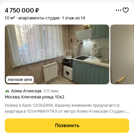
4 750 000
₽
10 м²
апартаменты-студия
1 этаж из 14
хорошая цена
Алма-Атинская
11 мин.
Москва
,
Ключевая улица
,
10к2
Номер в базе: 12066898. Вашему вниманию предлагается
квартира в 10ти МИНУТАХ от метро Алма-Атинская! Студия со
свежим ремонтом, со всеми удобствами, полностью готова к
проживанию. Отдельный кадастровый номер! Без арестов и
Позвонить
долгов! 1 собственник!