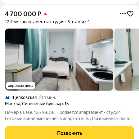
4 700 000
₽
12,7 м²
апартаменты-студия
3 этаж из 4
хорошая цена
Щёлковская
14 мин.
Москва
,
Сиреневый бульвар
,
15
Номер в базе: 12576606. Продаётся апартамент - студия.
Готовый арендный бизнес в апарт-отеле. Два варианта сдачи:
1. Всеми процессами заведует управляющая компания -
поддержанием правопорядка, заселениемвыселением,
Позвонить
сбором платежей и решением