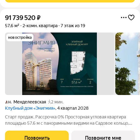
91 739 520
₽
57,6 м²
2-комн. квартира
7 этаж из 19
новостройка
Менделеевская
2 мин.
Клубный дом «Энигмия»
, 4 квартал 2028
Старт продаж. Рассрочка 0% Просторная угловая квартира
площадью 57.6 м с панорамными видами на Садовое кольцо,
Новослободскую ул. и во двор. Продуманная планировка с
мастер-спальней и гардеробной с окном. ЭНИГМИЯ дом-
Позвонить
Позвоните мне