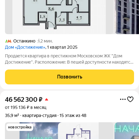
Останкино
2 мин.
Дом «Достижение»
, 1 квартал 2025
Продается квартира в престижном Московском ЖК "Дом
Достижение". Расположение: В пешей доступности находятся
школы и детские сады, что особенно важно для семей с
детьми. Рядом также расположены магазины, где можно
Позвонить
приобрести всё необходимое. До метро
46 562 300
₽
от 195 136 ₽ в месяц
35,9 м²
квартира-студия
15 этаж из 48
новостройка