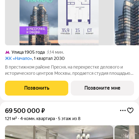
Улица 1905 года
14 мин.
ЖК «Начало»
, 1 квартал 2030
В престижном районе Пресня, на перекрестке делового и
исторического центров Москвы, продается студия площадью
35.90 кв. м без отделки. Квартира находится на 15 этаже 48-
этажного дома, в новом элитном жилом комплексе «Начало»
Позвонить
Позвоните мне
от девелопера «Донстрой».
69 500 000
₽
121 м²
4-комн. квартира
5 этаж из 8