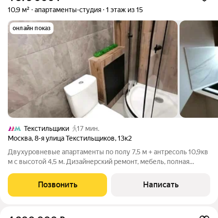
10,9 м²
апартаменты-студия
1 этаж из 15
онлайн показ
Текстильщики
17 мин.
Москва
,
8-я улица Текстильщиков
,
13к2
Двухуровневые апартаменты по полу 7,5 м + антресоль 10,9кв
м с высотой 4,5 м. Дизайнерский ремонт, мебель, полная
готовность к жизни. Всё продумано до мелочей: заезжайте и
живите с первого дня после сделки. Локация Текстильщики (15
Позвонить
Написать
мин. спокойным