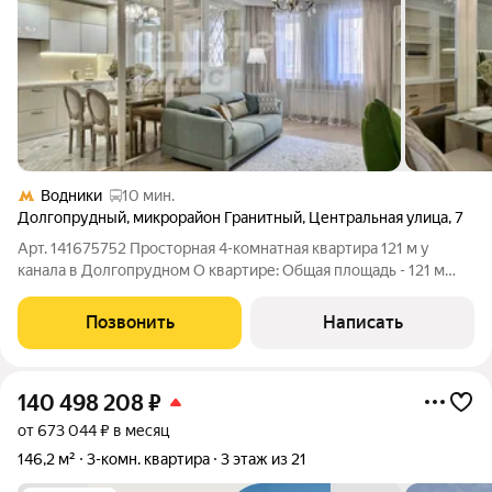
Водники
10 мин.
Долгопрудный
,
микрорайон Гранитный
,
Центральная улица
,
7
Арт. 141675752 Просторная 4-комнатная квартира 121 м у
канала в Долгопрудном О квартире: Общая площадь - 121 м
Продуманная планировка включает: - просторную гостиную
для семейных вечеров и встреч с друзьями; - 3 изолированные
Позвонить
Написать
спальни, одна из которых
140 498 208
₽
от 673 044 ₽ в месяц
146,2 м²
3-комн. квартира
3 этаж из 21