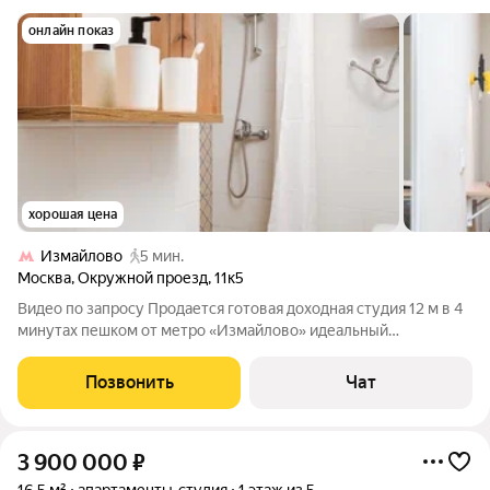
онлайн показ
хорошая цена
Измайлово
5 мин.
Москва
,
Окружной проезд
,
11к5
Видео по запросу Продается готовая доходная студия 12 м в 4
минутах пешком от метро «Измайлово» идеальный
инвестиционный актив, который уже приносит деньги. Это
оформленная доля в аккуратном кирпичном доме, и главная
Позвонить
Чат
ценность этого предложения в
3 900 000
₽