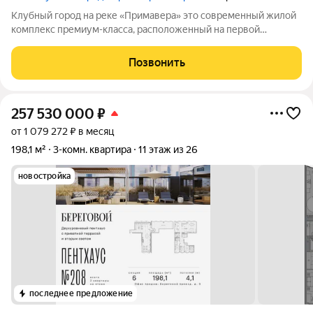
Клубный город на реке «Примавера» это современный жилой
комплекс премиум-класса, расположенный на первой
береговой линии Москвы-реки в экологически чистом районе
Покровское-Стрешнево. Под панорамными окнами квартир
Позвонить
находится собственный экопарк с
257 530 000
₽
от 1 079 272 ₽ в месяц
198,1 м²
3-комн. квартира
11 этаж из 26
новостройка
последнее предложение