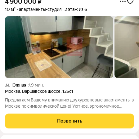
4 900 000
₽
10 м²
апартаменты-студия
2 этаж из 6
Южная
9 мин.
Москва
,
Варшавское шоссе
,
125с1
Предлагаем Вашему вниманию двухуровневые апартаменты в
Москве по символической цене! Уютное, эргономичное
пространство продумано до мелочей. 18 кв м общая площадь,
10 кв м первый этаж кухня-гостиная, санузел, 8 кв м второй
Позвонить
этаж спальня или рабочий