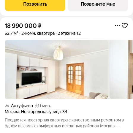
площадью 3,7 га расположен на Кутузовском проспекте и
Позвонить
Позвоните мне
воплощает новую
18 990 000
₽
52,7 м²
2-комн. квартира
2 этаж из 12
Алтуфьево
11 мин.
Москва
,
Новгородская улица
,
34
Продается просторная квартира с качественным ремонтом в
одном из самых комфортных и зеленых районов Москвы.
Квартира имеет удобную планировку типа распашонка,