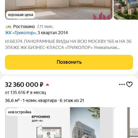
хорошая цена
Ростокино
11 мин.
ЖК «Триколор»
, 3 квартал 2014
Id 66374. ПАНОРАМНЫЕ ВИДЫ НА ВСЮ МОСКВУ 165 м НА 36
ЭТАЖЕ ЖК БИЗНЕС-КЛАССА «ТРИКОЛОР» Уникальная
квартира со свободной планировкой площадью 165 м в одном
из лучших корпусов жилого комплекса бизнес-класса
Позвонить
«Триколор». Расположена на 36-м этаже
32 360 000
₽
от 135 616 ₽ в месяц
36,6 м²
1-комн. квартира
6 этаж из 21
новостройка