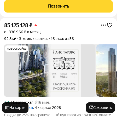
благодаря чему комнаты хорошо освещены в течение дня и
Позвонить
легко проветриваются. Выполнен
85 125 128
₽
от 336 966 ₽ в месяц
92,8 м²
3-комн. квартира
16 этаж из 56
новостройка
Новаторская
16 мин.
ЖК «Айс Тауэрс»
На карте
, 4 квартал 2028
Сохранить
Скидка до 25% на ограниченный пул квартир при 100% оплате.