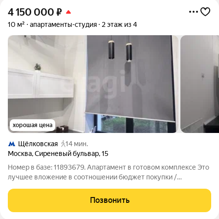
4 150 000
₽
10 м²
апартаменты-студия
2 этаж из 4
хорошая цена
Щёлковская
14 мин.
Москва
,
Сиреневый бульвар
,
15
Номер в базе: 11893679. Апартамент в готовом комплексе Это
лучшее вложение в соотношении бюджет покупки /
ежемесячный оборот и прирост капитала! Студия для
арендного бизнеса, а также вашего проживания, в готовом
Позвонить
здании после капитального ремонта. О