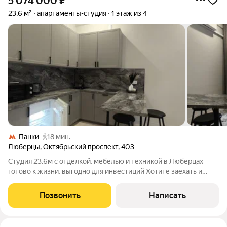
5 074 000
₽
23,6 м²
апартаменты-студия
1 этаж из 4
Панки
18 мин.
Люберцы
,
Октябрьский проспект
,
403
Студия 23.6м с отделкой, мебелью и техникой в Люберцах
готово к жизни, выгодно для инвестиций Хотите заехать и
сразу жить без ремонта, без суеты, без лишних трат? Тогда эта
студия в «Октябрьском лофт квартале» (ЛОТ 1071) создана
Позвонить
Написать
именно для вас.