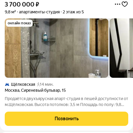
3 700 000
₽
9,8 м²
апартаменты-студия
2 этаж из 5
онлайн показ
Щёлковская
14 мин.
Москва
,
Сиреневый бульвар
,
15
Продаётся двухъярусная апарт-студия в пешей доступности от
м.Щёлковская. Высота потолков: 3,5 м Площадь по полу: 9,8
кв.м В студии: совмещённый санузел, кухонная зона с мини
холодильником, индукционной плитой, местами для хранения
Позвонить
посуды и продуктов,