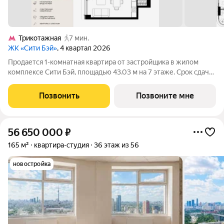
Трикотажная
7 мин.
ЖК «Сити Бэй»
, 4 квартал 2026
Продается 1-комнатная квартира от застройщика в жилом
комплексе Сити Бэй, площадью 43.03 м на 7 этаже. Срок сдачи
3 квартал 2025 года. Концепция жилого комплекса Сити Бэй -
настоящий город в городе с отлично развитой
Позвонить
Позвоните мне
инфраструктурой и собственной
56 650 000
₽
165 м²
квартира-студия
36 этаж из 56
новостройка