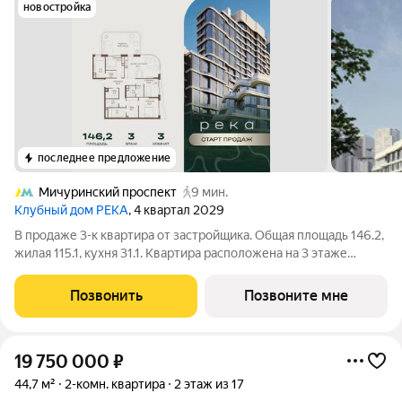
новостройка
последнее предложение
Мичуринский проспект
9 мин.
Клубный дом РЕКА
, 4 квартал 2029
В продаже 3-к квартира от застройщика. Общая площадь 146.2,
жилая 115.1, кухня 31.1. Квартира расположена на 3 этаже
клубного дома РЕКА-4, 5. Квартира без отделки. Срок сдачи: 4
кв. 2029 года. Высота потолка до 3.65 метра в квартирах и до
Позвонить
Позвоните мне
4,5 м в
19 750 000
₽
44,7 м²
2-комн. квартира
2 этаж из 17