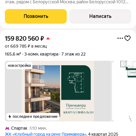
этаж, рядом с Белорусской Москва, район Белорусской 1012
минут пешком до м. Белорусская / Баррикадная Своя уютная
студия в двух шагах от Садового кольца. Въезжайте и живите
Позвонить
Написать
или сдавайте. ПОЧЕМУ ЭТО
159 820 560
₽
от 669 785 ₽ в месяц
165,6 м²
3-комн. квартира
7 этаж из 22
новостройка
последнее предложение
Спартак
10 мин.
ЖК «Клубный город на реке Примавера»
, 4 квартал 2025