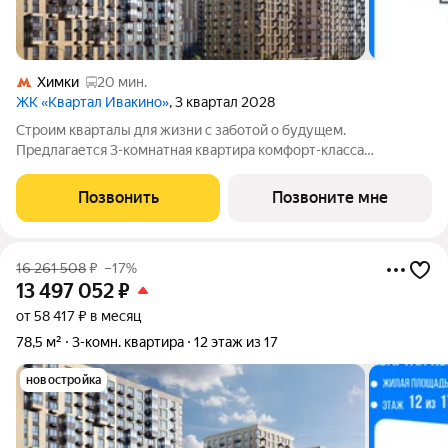
Химки
20 мин.
ЖК «Квартал Ивакино»
, 3 квартал 2028
Строим кварталы для жизни с заботой о будущем.
Предлагается 3-комнатная квартира комфорт-класса
площадью 74.13 кв.м в корпусе Квартал Ивакино, корпус 5КВ
на 11-м этаже, в жилом комплексе "Квартал
Позвонить
Позвоните мне
Ивакино".Позаботились о вашем времени, поэтому
16 261 508
₽
–17%
13 497 052
₽
от 58 417 ₽ в месяц
78,5 м²
3-комн. квартира
12 этаж из 17
новостройка