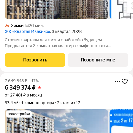
Химки
20 мин.
ЖК «Квартал Ивакино»
, 3 квартал 2028
Строим кварталы для жизни с заботой о будущем.
Предлагается 2-комнатная квартира комфорт-класса
площадью 47.77 кв.м в корпусе Квартал Ивакино, корпус 5КВ
на 8-м этаже, в жилом комплексе "Квартал
Позвонить
Позвоните мне
Ивакино".Позаботились о вашем времени, поэтому квартиры
7 649 848
₽
–17%
6 349 374
₽
от 27 481 ₽ в месяц
33,4 м²
1-комн. квартира
2 этаж из 17
новостройка