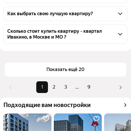
На Яндекс Недвижимости в продаже - квартал 
Ивакино, в Москве и МО 166 квартир 166 
Как выбрать свою лучшую квартиру?
объявлений от застройщиков
Чтобы купить квартиру от застройщика квартал 
Ивакино, воспользуйтесь тепловой картой для 
Сколько стоит купить квартиру - квартал
Ивакино, в Москве и МО ?
оценки инфраструктуры и транспортной 
доступности в выбранном районе - квартал 
Цена за 
166 641 — 316 206 ₽
Ивакино, в Москве и МО
квадратный 
Для легкого выбора подходящей квартиры в 
метр
верхней части страницы есть самые частые 
Показать ещё 20
Площадь
23 — 81 м²
комбинации фильтров, например «1-комнатные» 
Самые 
«1-комнатные», «2-комнатные», 
или «2-комнатные»
1
2
3
...
9
популярные 
«3-комнатные»
Помимо удобной сортировки по цене продажи вы 
запросы
можете отсортировать результаты по стоимости 
Самый дорогой 
17,57 млн ₽
Подходящие вам новостройки
квадратного метра или площади
объект