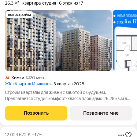
26,3 м²
квартира-студия
6 этаж из 17
новостройка
Химки
20 мин.
ЖК «Квартал Ивакино»
, 3 квартал 2028
Строим кварталы для жизни с заботой о будущем.
Предлагается студия комфорт-класса площадью 26.28 кв.м в
корпусе Квартал Ивакино, корпус 5КВ на 6-м этаже, в жилом
комплексе "Квартал Ивакино".Позаботились о вашем
Позвонить
Позвоните мне
времени, поэтому квартиры доступны с
12 024 672
₽
–17%