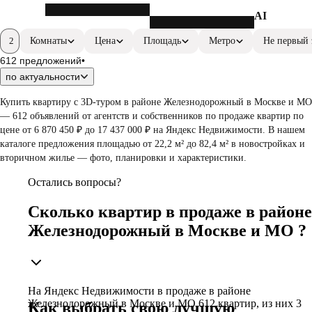
AI
2
Фильтры
Комнаты
Цена
Площадь
Метро
Не первый 
612 предложений
•
по актуальности
Купить квартиру c 3D-туром в районе Железнодорожный в Москве и МО
— 612 объявлений от агентств и собственников по продаже квартир по
цене от 6 870 450 ₽ до 17 437 000 ₽ на Яндекс Недвижимости. В нашем
каталоге предложения площадью от 22,2 м² до 82,4 м² в новостройках и
вторичном жилье — фото, планировки и характеристики.
Остались вопросы?
Сколько квартир в продаже в районе
Железнодорожный в Москве и МО ?
На Яндекс Недвижимости в продаже в районе
Железнодорожный в Москве и МО 612 квартир, из них 3
Как выбрать свою лучшую