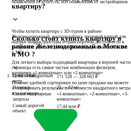
объявления от агентств, 609 объявлений от застройщиков
квартиру?
Чтобы купить квартиру c 3D-туром в районе
Железнодорожный, воспользуйтесь тепловой картой для
Сколько стоит купить квартиру в
оценки инфраструктуры и транспортной доступности в
районе Железнодорожный в Москве
выбранном районе в районе Железнодорожный в Москве
и МО
и МО ?
Для легкого выбора подходящей квартиры в верхней части
страницы есть самые частые комбинации фильтров,
например «1-комнатные» или «2-комнатные»
15 690 000
Цена за квадратный
₽
171 528 — 328 663 ₽
метр
Помимо удобной сортировки по цене продажи вы можете
Площадь
22 — 82 м²
отсортировать результаты по стоимости квадратного метра
или площади
Самые популярные
«1-комнатные», «2-комнатные», «3-
запросы
комнатные»
Самый дорогой
17,44 млн ₽
объект