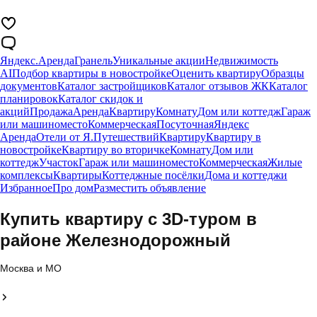
Яндекс.Аренда
Гранель
Уникальные акции
Недвижимость
AI
Подбор квартиры в новостройке
Оценить квартиру
Образцы
документов
Каталог застройщиков
Каталог отзывов ЖК
Каталог
планировок
Каталог скидок и
акций
Продажа
Аренда
Квартиру
Комнату
Дом или коттедж
Гараж
или машиноместо
Коммерческая
Посуточная
Яндекс
Аренда
Отели от Я.Путешествий
Квартиру
Квартиру в
новостройке
Квартиру во вторичке
Комнату
Дом или
коттедж
Участок
Гараж или машиноместо
Коммерческая
Жилые
комплексы
Квартиры
Коттеджные посёлки
Дома и коттеджи
Избранное
Про дом
Разместить объявление
Купить квартиру c 3D-туром в
районе Железнодорожный
Москва и МО