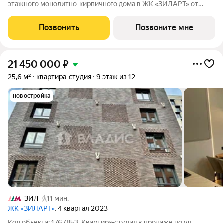
этажного монолитно-кирпичного дома в ЖК «ЗИЛАРТ» от
Группа ЛСР. ЗИЛАРТ СПАРК новый дом бизнес-класса в
жилом квартале «ЗИЛАРТ» высотой 150 метров. Он сочетает
Позвонить
Позвоните мне
в себе современную
21 450 000
₽
25,6 м²
квартира-студия
9 этаж из 12
новостройка
ЗИЛ
11 мин.
ЖК «ЗИЛАРТ»
, 4 квартал 2023
Код объекта: 1767853. Квартира-студия в продаже по ул.