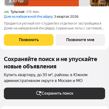
3D-тур
Тульская
16 мин.
Дом на набережной Инсайдер
, 3 квартал 2026
Продается уютный лот-студия без отделки от застройщика в
Доме на набережной Инсайдер. Сервисные лоты с системой
«умный дом» на первой линии Москвы-реки. Лот расположен
на 6 этаже в секции 1.3. В лоте 2 панорамных окна в пол с
Позвонить
Позвоните мне
видами на внутренний
Сохраняйте поиск и не упускайте
новые объявления
Купить квартиру, до 30 м², районы: в Южном
административном округе в Москве и МО
Сохранить поиск