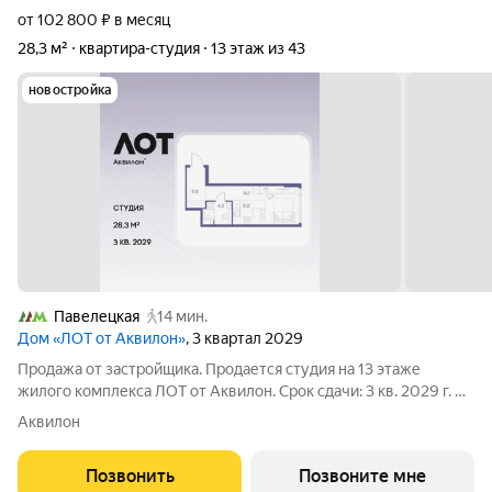
от 102 800 ₽ в месяц
28,3 м²
квартира-студия
13 этаж из 43
новостройка
Павелецкая
14 мин.
Дом «ЛОТ от Аквилон»
, 3 квартал 2029
Продажа от застройщика. Продается студия на 13 этаже
жилого комплекса ЛОТ от Аквилон. Срок сдачи: 3 кв. 2029 г. О
ПРОЕКТЕ: Дом класса бизнес-плюс создан в концепции
Аквилон
Responsive Environment. Его пространство не статично, оно
трансформируется
Позвонить
Позвоните мне