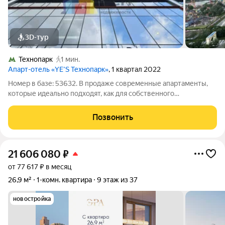
3D-тур
Технопарк
1 мин.
Апарт-отель «YE’S Технопарк»
, 1 квартал 2022
Номер в базе: 53632. В продаже современные апартаменты,
которые идеально подходят, как для собственного
проживания, так и для получения пассивного дохода (есть
договор с управляющей компанией). Главное преимущество:
Позвонить
заезжай и живи или сдавай и
21 606 080
₽
от 77 617 ₽ в месяц
26,9 м²
1-комн. квартира
9 этаж из 37
новостройка