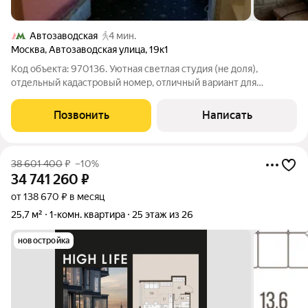
Автозаводская
4 мин.
Москва
,
Автозаводская улица
,
19к1
Код объекта: 970136. Уютная светлая студия (не доля),
отдельный кадастровый номер, отличный вариант для
проживания или сдачи в аренду, хорошее состояние,
оборудована иебелью и техникой, в шаговой доступности от
Позвонить
Написать
метро, развитая инфраструктура,
38 601 400
₽
–10%
34 741 260
₽
от 138 670 ₽ в месяц
25,7 м²
1-комн. квартира
25 этаж из 26
новостройка