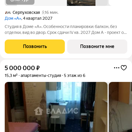
Серпуховская
16 мин.
Дом «А»
, 4 квартал 2027
Студия в Доме «А». Особенности планировки: балкон, без
отделки, вид во двор. Срок сдачи IV кв. 2027 Дом А - проект от
застройщика Брусника располагается на границе с ЦАО, рядом
с метро Павелецкая. В 2-х километрах от дома протекает
Позвонить
Позвоните мне
Москва река. ТРИ
5 000 000
₽
15,3 м²
апартаменты-студия
5 этаж из 6