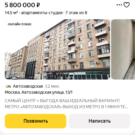
5 800 000
₽
14,5 м²
апартаменты-студия
7 этаж из 8
онлайн показ
Автозаводская
2 мин.
Москва
,
Автозаводская улица
,
13/1
САМЫЙ ЦЕНТР + ВЫГОДА ВАШ ИДЕАЛЬНЫЙ ВАРИАНТ!
МЕТРО «АВТОЗАВОДСКАЯ» ВЫХОД ИЗ МЕТРО В 1 МИНУТЕ
ОТ ВАШЕЙ ДВЕРИ! Это не просто локация это круглосуточный
людской поток 24/7 без выходных. Ваши клиенты уже идут
Позвонить
Написать
мимо, осталось только открыть двери! ЧТО