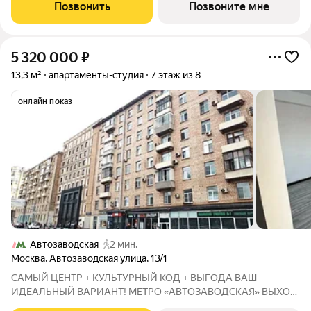
современный премиум-класс. С декабря 2025 года совместно
Позвонить
Позвоните мне
со Сбер действует ипотечная
5 320 000
₽
13,3 м²
апартаменты-студия
7 этаж из 8
онлайн показ
Автозаводская
2 мин.
Москва
,
Автозаводская улица
,
13/1
САМЫЙ ЦЕНТР + КУЛЬТУРНЫЙ КОД + ВЫГОДА ВАШ
ИДЕАЛЬНЫЙ ВАРИАНТ! МЕТРО «АВТОЗАВОДСКАЯ» ВЫХОД
ИЗ МЕТРО В 1 МИНУТЕ ОТ ВАШЕЙ ДВЕРИ! Это не просто