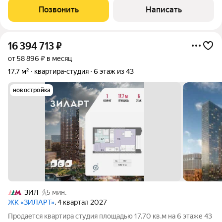
локация это круглосуточный людской поток 24/7 без
Позвонить
Написать
выходных. Ваши клиенты уже идут мимо, осталось только
16 394 713
₽
от 58 896 ₽ в месяц
17,7 м²
квартира-студия
6 этаж из 43
новостройка
ЗИЛ
5 мин.
ЖК «ЗИЛАРТ»
, 4 квартал 2027
Продается квартира студия площадью 17.70 кв.м на 6 этаже 43