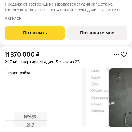
Продажа от застройщика. Продается студия на 18 этаже
жилого комплекса ЛОТ от Аквилон. Срок сдачи: 3 кв. 2029 г. О
ПРОЕКТЕ: Дом класса бизнес-плюс создан в концепции
Аквилон
Responsive Environment. Его пространство не статично, оно
трансформируется
Позвонить
Позвоните мне
11 370 000
₽
21,7 м²
квартира-студия
5 этаж из 23
новостройка