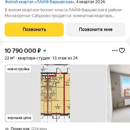
Жилой квартал «ЛАЙФ Варшавская»
, 4 квартал 2026
В жилом квартале бизнес-класса ЛАЙФ Варшавская в районе
Москворечье-Сабурово продается -комнатная квартира
площадью 25.5 м на 25 этаже в К6-1 корпусе напрямую от
застройщика PIONEER. Площадь комнат: спальня 10,3 м кухня
Позвонить
Позвоните мне
6,51 м ЛАЙФ Варшавская -
10 790 000
₽
22 м²
квартира-студия
13 этаж из 24
новостройка
хорошая цена
Пражская
14 мин.