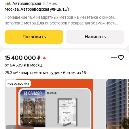
Автозаводская
2 мин.
Москва
,
Автозаводская улица
,
13/1
Помещение 18,4 квадратных метров на 7-м этаже с окном,
потолок 3 метра Для инвесторов прекрасная возможность
надежно вложить деньги! Аренда ставка высокая! ст. м.
«Автозаводская»: 15-минут пешком до станции.
Позвонить
Написать
Инфраструктура - Вся инфраструктура в
15 400 000
₽
от 64 539 ₽ в месяц
29,3 м²
апартаменты-студия
6 этаж из 16
новостройка