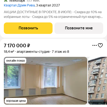
Технопарк
17 мин.
Квартал Дрим Рива
, 3 квартал 2027
АКЦИИ ДОСТУПНЫЕ В ПРОЕКТЕ, В ИЮЛЕ: - Скидка до 10% на
избранные лоты - Скидка до 5% на ограниченный пул квартир -
Скидка на акционные лоты до 5% при рассрочке 0%, без
удорожания. Размер скидки зависит от суммы
Позвонить
Позвоните мне
первоначального взноса и рассчитывается
7 170 000
₽
18,4 м²
апартаменты-студия
7 этаж из 8
онлайн показ
хорошая цена