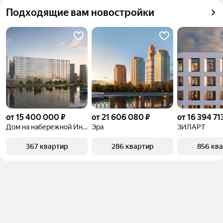
можете отсортировать результаты по стоимости 
Подходящие вам новостройки
квадратного метра или площади
от 15 400 000 ₽
от 21 606 080 ₽
от 16 394 71
Дом на набережной Инсайдер
Эра
ЗИЛАРТ
367 квартир
286 квартир
856 кв