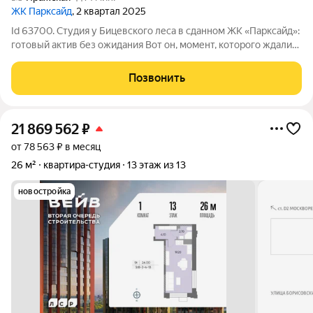
ЖК Парксайд
, 2 квартал 2025
Id 63700. Студия у Бицевского леса в сданном ЖК «Парксайд»:
готовый актив без ожидания Вот он, момент, которого ждали
многие инвесторы и покупатели: жилой комплекс «Парксайд»
на улице Красного Маяка официально сдан в 2025 году. Перед
Позвонить
вами не просто
21 869 562
₽
от 78 563 ₽ в месяц
26 м²
квартира-студия
13 этаж из 13
новостройка