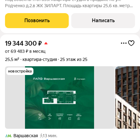
Родченко д.2.в ЖК ЗИЛАРТ. Площадь квартиры 25,6 кв. метров
на 9 этаже. Уникальный Жилой комплекс ЖК ЗИЛАРТ -это
город в городе, расположился на полуострове, в излучине
Позвонить
Написать
Москвы-реки, в пяти
19 344 300
₽
от 69 483 ₽ в месяц
25,5 м²
квартира-студия
25 этаж из 25
новостройка
Варшавская
13 мин.