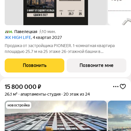
Павелецкая
10 мин.
ЖК HIGH LIFE
, 4 квартал 2027
Продажа от застройщика PIONEER. 1-комнатная квартира
площадью 25.7 м на 25 этаже 26-этажной башни в
премиальном комплексе HIGH LIFE, вблизи исторического
Замоскворечья. Жилой комплекс всего в 5 минутах от
Позвонить
Позвоните мне
Садового кольца. Архитектура от бюро ADM
15 800 000
₽
26,1 м²
апартаменты-студия
20 этаж из 24
новостройка