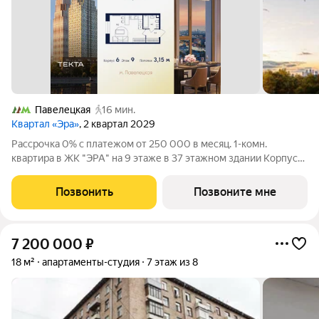
Павелецкая
16 мин.
Квартал «Эра»
, 2 квартал 2029
Рассрочка 0% с платежом от 250 000 в месяц. 1-комн.
квартира в ЖК "ЭРА" на 9 этаже в 37 этажном здании Корпус
6. Общая площадь: 26.9 кв.м., жилая: 15.60 кв.м. Высота
потолков 3.15 м. Современный премиум-квартал ЭРА на
Позвонить
Позвоните мне
Дербеневской набережной,
7 200 000
₽
18 м²
апартаменты-студия
7 этаж из 8