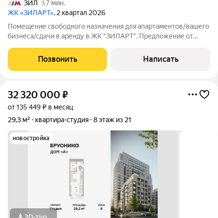
ЗИЛ
7 мин.
ЖК «ЗИЛАРТ»
, 2 квартал 2026
Помещение свободного назначения для апартаментов/вашего
бизнеса/сдачи в аренду в ЖК "ЗИЛАРТ". Предложение от
застройщика. Особенности помещения: 21.7 кв м с выделенной
зоной с/у, с отделкой (номер помещения 659Н, 6 корпус)
Позвонить
Написать
Панорамное остекление в пол
32 320 000
₽
от 135 449 ₽ в месяц
29,3 м²
квартира-студия
8 этаж из 21
новостройка
3D-тур