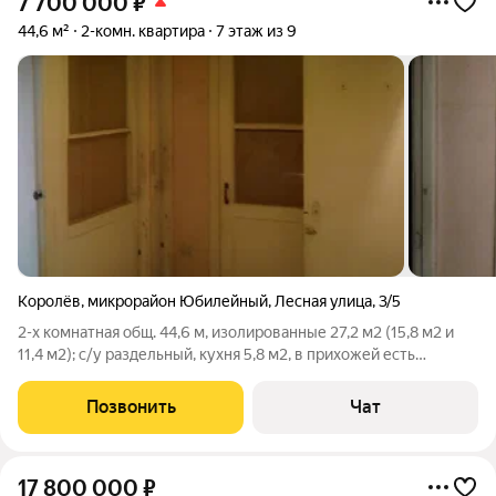
7 700 000
₽
44,6 м²
2-комн. квартира
7 этаж из 9
Королёв
,
микрорайон Юбилейный
,
Лесная улица
,
3/5
2-х комнатная общ. 44,6 м, изолированные 27,2 м2 (15,8 м2 и
11,4 м2); с/у раздельный, кухня 5,8 м2, в прихожей есть
отдельная тёмная комната 1,3 м2 (гардеробная)., встроенный
шкаф 0,6 м2 в прихожей., балкон и окна во двор на школу на
Позвонить
Чат
Комитетский лес,
17 800 000
₽