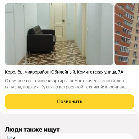
Королёв
,
микрорайон Юбилейный
,
Комитетская улица
,
7А
Отличное состояние квартиры, ремонт качественный, два
санузла, лоджия. Кухня со встроенной техникой: варочная
панель, духовой шкаф, посудомоечная машина. В санузле
установлен бойлер на случай отключения горячей воды. Дом
Позвонить
монолитно-кирпичный. Во дворе
Люди также ищут