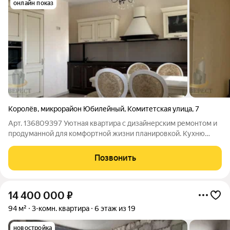
онлайн показ
Королёв
,
микрорайон Юбилейный
,
Комитетская улица
,
7
Арт. 136809397 Уютная квартира с дизайнерским ремонтом и
продуманной для комфортной жизни планировкой. Кухню
объединили с гостиной и получилось пространство,
наполненное воздухом и светом, где можно провести время
Позвонить
всей семьей, встретить праздники,
14 400 000
₽
94 м²
3-комн. квартира
6 этаж из 19
новостройка