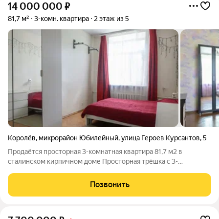
14 000 000
₽
81,7 м²
3-комн. квартира
2 этаж из 5
Королёв
,
микрорайон Юбилейный
,
улица Героев Курсантов
,
5
Продаётся просторная 3-комнатная квартира 81,7 м2 в
сталинском кирпичном доме Просторная трёшка с 3-
метровыми потолками в надёжном кирпичном доме. Квартира
с косметическим ремонтом уютная и готовая к проживанию,
Позвонить
при этом вы всегда сможете со