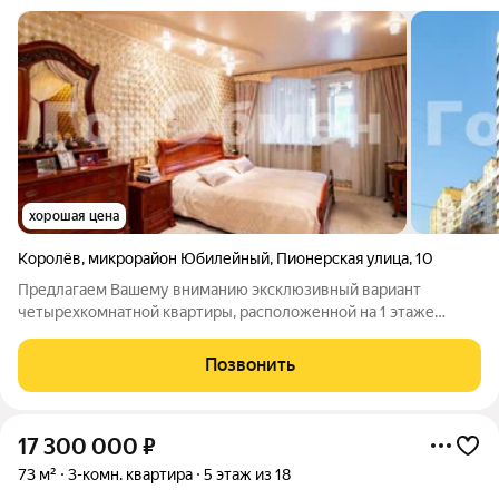
хорошая цена
Королёв
,
микрорайон Юбилейный
,
Пионерская улица
,
10
Предлагаем Вашему вниманию эксклюзивный вариант
четырехкомнатной квартиры, расположенной на 1 этаже
современного жилого дома. Площадь квартиры составляет 145
м, что гарантирует Вам комфорт и простор для жизни.
Позвонить
Планировка соответствует плану БТИ
17 300 000
₽
73 м²
3-комн. квартира
5 этаж из 18