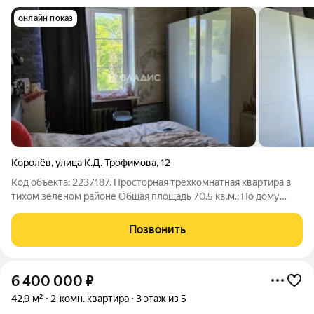
онлайн показ
Королёв
,
улица К.Д. Трофимова
,
12
Код объекта: 2237187. Просторная трёхкомнатная квартира в
тихом зелёном районе Общая площадь 70.5 кв.м.; По дому
заканчивают работы по капитальному ремонту; Окна выходят
во двор на три стороны; Раздельный санузел; Высокие потолки
Позвонить
3 метра;
6 400 000
₽
42,9 м²
2-комн. квартира
3 этаж из 5