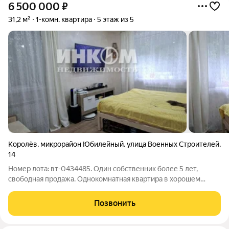
6 500 000
₽
31,2 м²
1-комн. квартира
5 этаж из 5
Королёв
,
микрорайон Юбилейный
,
улица Военных Строителей
,
14
Номер лота: вт-0434485. Один собственник более 5 лет,
свободная продажа. Однокомнатная квартира в хорошем
состоянии, общая площадь 31,2 кв.м, комната 15,03 кв.м - в ней
сделана вместительная гардеробная комната площадью 4 кв.м,
Позвонить
что удобно и экономит