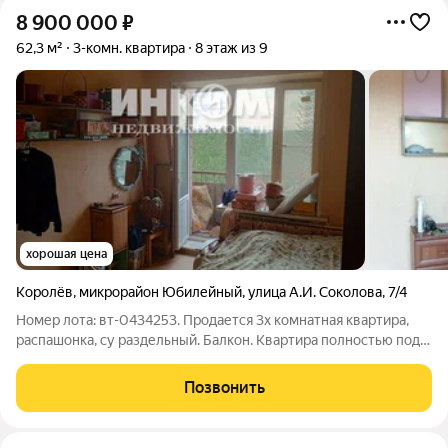
8 900 000
₽
62,3 м²
3-комн. квартира
8 этаж из 9
хорошая цена
Королёв
,
микрорайон Юбилейный
,
улица А.И. Соколова
,
7/4
Номер лота: вт-0434253. Продается 3х комнатная квартира,
распашонка, су раздельный. Балкон. Квартира полностью под
ремонт. Удобное расположение дома: в 2-х минутах пешком
школа, детский сад, бассейн в 7 минутах, магазины, остановка
Позвонить
транспорта в 5