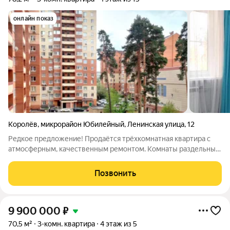
онлайн показ
Королёв
,
микрорайон Юбилейный
,
Ленинская улица
,
12
Редкое предложение! Продаётся трёхкомнатная квартира с
атмосферным, качественным ремонтом. Комнаты раздельные,
окна на две стороны. Лоджия застеклена, полы в кухне и
лоджии с подогревом. Два санузла - с ванной и душевой,
Позвонить
кладовая-постирочная.
9 900 000
₽
70,5 м²
3-комн. квартира
4 этаж из 5