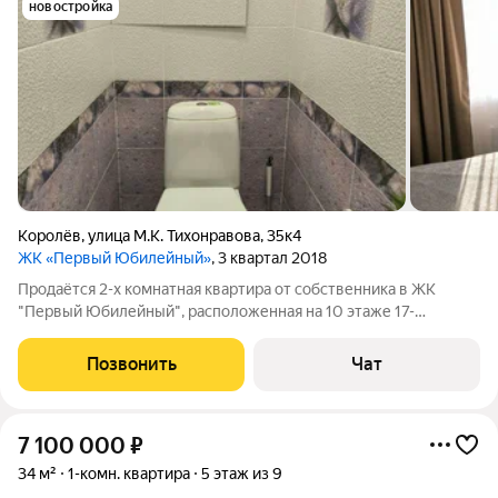
новостройка
Королёв
,
улица М.К. Тихонравова
,
35к4
ЖК «Первый Юбилейный»
, 3 квартал 2018
Продаётся 2-х комнатная квартира от собственника в ЖК
"Первый Юбилейный", расположенная на 10 этаже 17-
этажного дома, построенного в 2018 году. Высота потолков 2,7
метра. Общая площадь квартиры 50,6 кв. м, жилая 30,3 кв. м,
Позвонить
Чат
площадь кухни 8.7 кв.
7 100 000
₽
34 м²
1-комн. квартира
5 этаж из 9