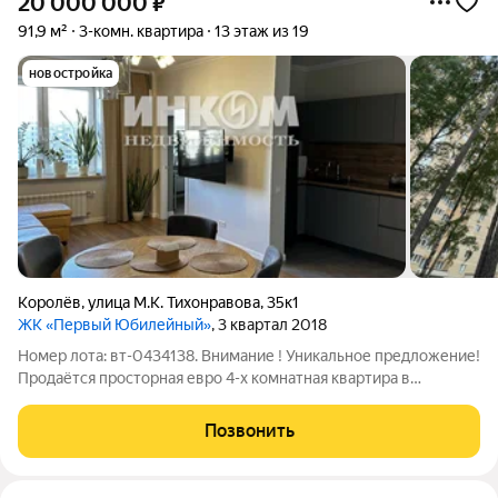
20 000 000
₽
91,9 м²
3-комн. квартира
13 этаж из 19
новостройка
Королёв
,
улица М.К. Тихонравова
,
35к1
ЖК «Первый Юбилейный»
, 3 квартал 2018
Номер лота: вт-0434138. Внимание ! Уникальное предложение!
Продаётся просторная евро 4-х комнатная квартира в
современном ЖК! Уютная квартира площадью 91,9 кв. Высокие
потолки и продуманная планировка создают ощущение
Позвонить
простора и комфорта. О квартире