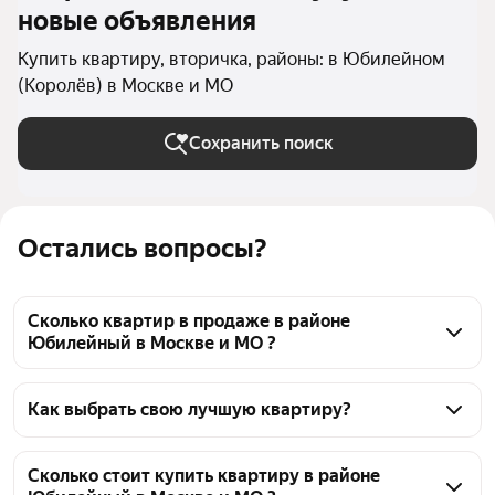
новые объявления
Купить квартиру, вторичка, районы: в Юбилейном
(Королёв) в Москве и МО
Сохранить поиск
Остались вопросы?
Сколько квартир в продаже в районе
Юбилейный в Москве и МО ?
На Яндекс Недвижимости в продаже в районе 
Юбилейный в Москве и МО 75 квартир, из них 10 
Как выбрать свою лучшую квартиру?
объявлений от собственников, 65 объявлений от 
Чтобы купить квартиру на вторичном рынке в 
агентств
районе Юбилейный, воспользуйтесь тепловой 
Сколько стоит купить квартиру в районе