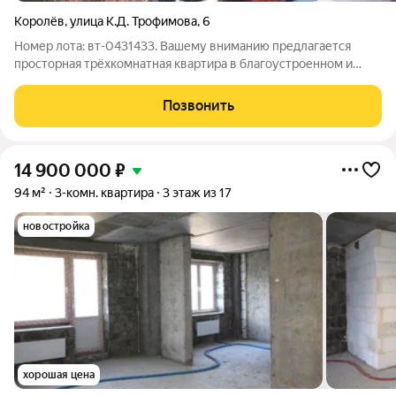
Королёв
,
улица К.Д. Трофимова
,
6
Номер лота: вт-0431433. Вашему вниманию предлагается
просторная трёхкомнатная квартира в благоустроенном и
зеленом районе Московской области. Район оснащён всей
необходимой инфраструктурой для комфортного проживания:
Позвонить
магазины, школы, сады,
14 900 000
₽
94 м²
3-комн. квартира
3 этаж из 17
новостройка
хорошая цена