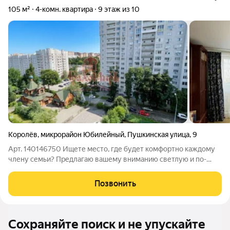
105 м²
4-комн. квартира
9 этаж из 10
Королёв
,
микрорайон Юбилейный
,
Пушкинская улица
,
9
Арт. 140146750 Ищете место, где будет комфортно каждому
члену семьи? Предлагаю вашему вниманию светлую и по-
настоящему уютную 4-комнатную квартиру площадью 105
кв.м. Это тот редкий случай, когда в квартире всегда тепло, а
Позвонить
из окон открывается
Сохраняйте поиск и не упускайте