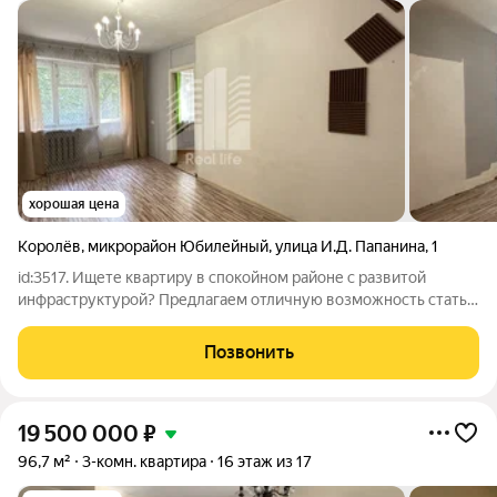
хорошая цена
Королёв
,
микрорайон Юбилейный
,
улица И.Д. Папанина
,
1
id:3517. Ищете квартиру в спокойном районе с развитой
инфраструктурой? Предлагаем отличную возможность стать
собственником двухкомнатной квартиры в городе Королёв,
микрорайон Юбилейный, улица И. Д. Папанина дом 1. Квартира
Позвонить
расположена на комфортном
19 500 000
₽
96,7 м²
3-комн. квартира
16 этаж из 17