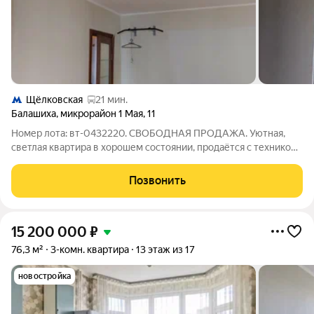
Щёлковская
21 мин.
Балашиха
,
микрорайон 1 Мая
,
11
Номер лота: вт-0432220. СВОБОДНАЯ ПРОДАЖА. Уютная,
светлая квартира в хорошем состоянии, продаётся с техникой
и мебелью. Дом 2000 года постройки. Прекрасная
планировка, большая кухня с отличным кухонным гарнитуром
Позвонить
с духовым шкафом и варочной панелью.
15 200 000
₽
76,3 м²
3-комн. квартира
13 этаж из 17
новостройка