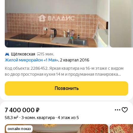
Щёлковская
15 мин.
Жилой микрорайон «1 Мая»
, 2 квартал 2016
Код объекта: 2286452. Яркая квартира на 16-м этаже с видом
во двор просторная кухня 14 м и продуманная планировка
создают ощущение уюта и простора в сердце микрорайона 1
Мая, Балашиха. Высокий этаж дарит чистый воздух и
Позвонить
спокойствие, окна во двор
7 400 000
₽
58,3 м²
3-комн. квартира
4 этаж из 5
онлайн показ