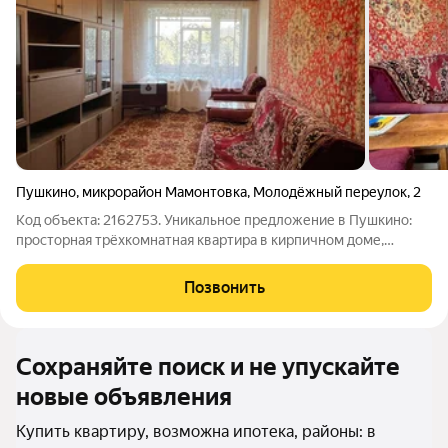
Пушкино
,
микрорайон Мамонтовка
,
Молодёжный переулок
,
2
Код объекта: 2162753. Уникальное предложение в Пушкино:
просторная трёхкомнатная квартира в кирпичном доме,
идеально подходящая для большой семьи! Расположенная в
микрорайоне Мамонтовка, по адресу Молодёжный переулок,
Позвонить
дом 2, эта квартира на 4-этаже
Сохраняйте поиск и не упускайте
новые объявления
Купить квартиру, возможна ипотека, районы: в