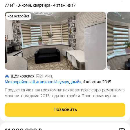
77 м²
3-комн. квартира
4 этаж из 17
новостройка
Щёлковская
21 мин.
Микрорайон «Щитниково Изумрудный»
, 4 квартал 2015
Продается уютная трехкомнатная квартира с евро-ремонтом в
монолитном доме 2013 года постройки. Просторная кухня
площадью 14 м станет отличным местом для семейных обедов.
Комнаты смежные, что обеспечивает комфорт и приватность.
Позвонить
Из окон открывается вид