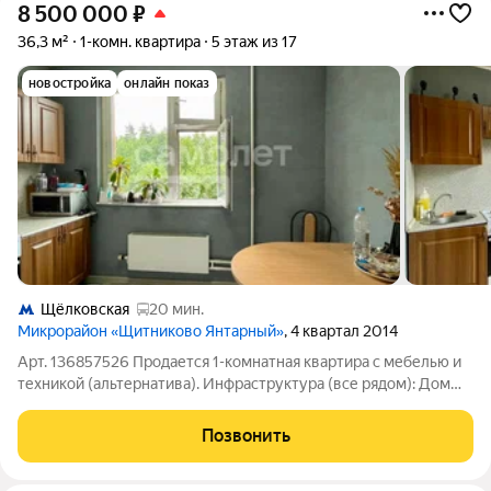
8 500 000
₽
36,3 м²
1-комн. квартира
5 этаж из 17
новостройка
онлайн показ
Щёлковская
20 мин.
Микрорайон «Щитниково Янтарный»
, 4 квартал 2014
Арт. 136857526 Продается 1-комнатная квартира с мебелью и
техникой (альтернатива). Инфраструктура (все рядом): Дом
расположен в тихом развитом районе в 3 км от МКАД. Во
дворе прекрасная зона отдыха, современная детская и
Позвонить
спортивная площадки (детям