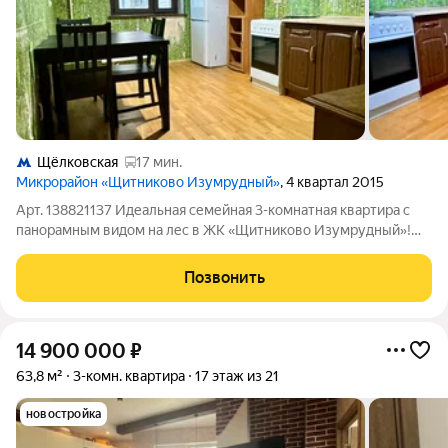
Щёлковская
17 мин.
Микрорайон «Щитниково Изумрудный»
, 4 квартал 2015
Арт. 138821137 Идеальная семейная 3-комнатная квартира с
панорамным видом на лес в ЖК «Щитниково Изумрудный»!
Ищете просторное жилье, где каждому члену семьи будет
комфортно, а из окон будут открываться потрясающие виды?
Позвонить
Эта видовая квартира на 23-м
14 900 000
₽
63,8 м²
3-комн. квартира
17 этаж из 21
новостройка