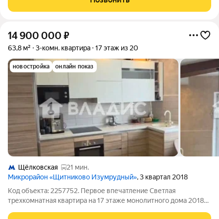
РЕМОНТОМ в стиле "Дорогая Классика":
14 900 000
₽
63,8 м²
3-комн. квартира
17 этаж из 20
новостройка
онлайн показ
Щёлковская
21 мин.
Микрорайон «Щитниково Изумрудный»
, 3 квартал 2018
Код объекта: 2257752. Первое впечатление Светлая
трехкомнатная квартира на 17 этаже монолитного дома 2018
года в квартале Изумрудный простор, вид и ощущение