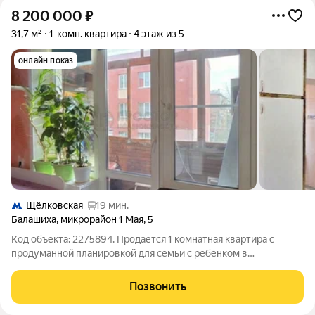
8 200 000
₽
31,7 м²
1-комн. квартира
4 этаж из 5
онлайн показ
Щёлковская
19 мин.
Балашиха
,
микрорайон 1 Мая
,
5
Код объекта: 2275894. Продается 1 комнатная квартира с
продуманной планировкой для семьи с ребенком в
микрорайоне 1 Мая. Это один из ближайших к Москве
микрорайонов Балашихи, с развитой инфраструктурой, всего
Позвонить
300 м до МКАД. Главная уникальность