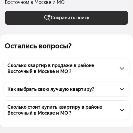
Восточном в Москве и МО
Сохранить поиск
Остались вопросы?
Сколько квартир в продаже в районе
Восточный в Москве и МО ?
На Яндекс Недвижимости в продаже в районе 
Восточный в Москве и МО 31 квартира, из них 1 
Как выбрать свою лучшую квартиру?
объявление от собственников, 30 объявлений от 
Чтобы купить квартиру в ипотеку в районе 
агентств
Восточный, воспользуйтесь тепловой картой для 
Сколько стоит купить квартиру в районе
Восточный в Москве и МО ?
оценки инфраструктуры и транспортной 
доступности в выбранном районе в районе 
Цена за квадратный метр
126 930 — 337 302 ₽
Восточный в Москве и МО