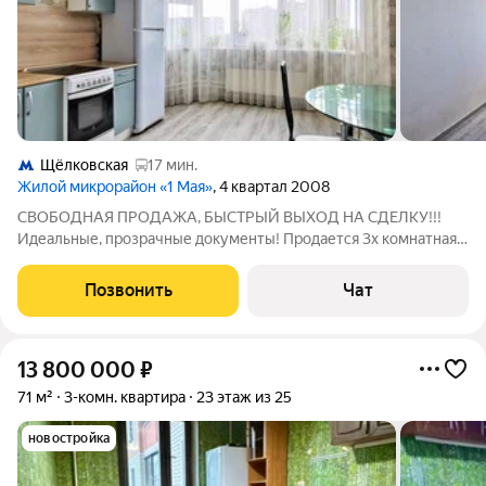
Щёлковская
17 мин.
Жилой микрорайон «1 Мая»
, 4 квартал 2008
СВОБОДНАЯ ПРОДАЖА, БЫСТРЫЙ ВЫХОД НА СДЕЛКУ!!!
Идеальные, прозрачные документы! Продается 3х комнатная
квартира (распашонка) с косметическим ремонтом
(СМОТРИТЕ ФОТО). Удачная планировка: просторная (12,8м)
Позвонить
Чат
кухня; все комнаты
13 800 000
₽
71 м²
3-комн. квартира
23 этаж из 25
новостройка