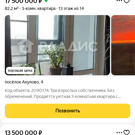
17 500 000
₽
82,2 м²
3-комн. квартира
13 этаж из 14
хорошая цена
посёлок Акулово
,
4
Код объекта: 2090174. Три взрослых собственника. Без
обременений. Продаётся уютная 3-комнатная квартира с
МОСКОВСКОЙ ПРОПИСКОЙ и видом на Останкинскую башню.
Квартира расположена на 13 этаже 14-этажного дома
Позвонить
повышенной комфортности, построенного в
13 500 000
₽