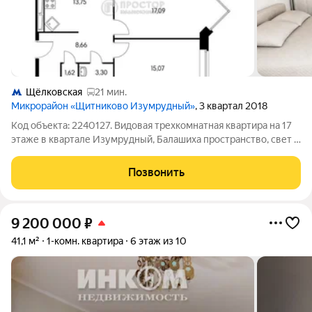
Щёлковская
21 мин.
Микрорайон «Щитниково Изумрудный»
, 3 квартал 2018
Код объекта: 2240127. Видовая трехкомнатная квартира на 17
этаже в квартале Изумрудный, Балашиха пространство, свет и
приватность в шаговой доступности от города. Просторная
кухня 13,6 м превращает утренний кофе и семейные ужины в
Позвонить
приятный ритуал, а
9 200 000
₽
41,1 м²
1-комн. квартира
6 этаж из 10