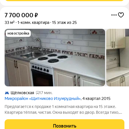
7 700 000
₽
33 м²
1-комн. квартира
15 этаж из 25
новостройка
Щёлковская
17 мин.
Микрорайон «Щитниково Изумрудный»
, 4 квартал 2015
Предлагается к продаже 1 комнатная квартира на 15 этаже.
Квартира тёплая, чистая. Окна выходят во двор. Всегда тихо,
спокойно, не слышен шум с шоссе. Во дворе дома детская
площадка. Развитая инфраструктура : магазины, аптеки,
Позвонить