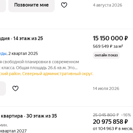
дома, корпус 1, в жилом квартале бизнес-
Позвоните мне
4 августа 2026
15 150 000
₽
удия · 14 этаж из 25
569 549 ₽ за м²
руды
, 2 квартал 2025
онлайн показ
ия свободной планировки в современном
класса. Общая площадь 26.6 кв.м. Это
х, кто ищет чистый лист: объект
ский район, Северный административный округ.
что позволит вам воплотить любой
14 июля 2026
25 045 800
₽
–16%
я квартира · 30 этаж из 35
20 975 858
₽
мин.
от 104 963 ₽ в меся
1 квартал 2027