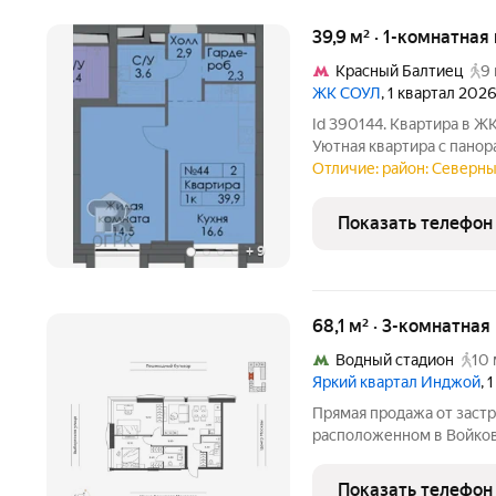
39,9 м² · 1-комнатная
Красный Балтиец
9 
ЖК СОУЛ
, 1 квартал 202
Id 390144. Квартира в Ж
Уютная квартира с панор
жилого комплекса «Соул
Отличие: район: Северны
вашего идеального ремон
воплотить любой
Показать телефон
+
9
68,1 м² · 3-комнатная
Водный стадион
10 
Яркий квартал Инджой
, 
Прямая продажа от застр
расположенном в Войков
квартира площадью 68.1 
на 16 этаже 33-этажного 
Показать телефон