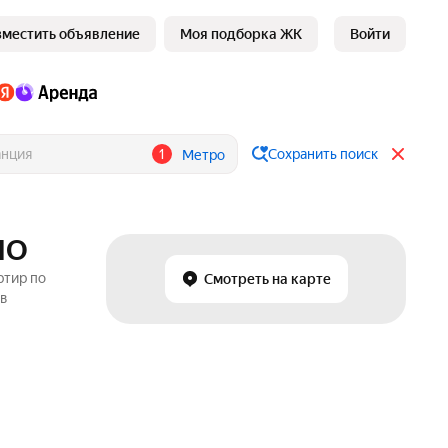
зместить объявление
Моя подборка ЖК
Войти
1
Сохранить поиск
Метро
МО
ртир по
Смотреть на карте
 в