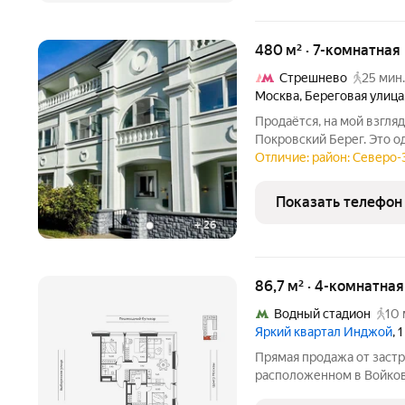
480 м² · 7-комнатная
Стрешнево
25 мин.
Москва
,
Береговая улица
Продаётся, на мой взгляд
Покровский Берег. Это о
которых есть своя придо
Отличие: район: Северо
который имеет собствен
Стрешнево. Одна из
Показать телефон
+
26
86,7 м² · 4-комнатна
Водный стадион
10 
Яркий квартал Инджой
, 
Прямая продажа от застр
расположенном в Войков
квартира площадью 86.7 