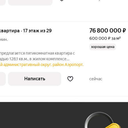
76 800 000
₽
квартира · 17 этаж из 29
600 000 ₽ за м²
мин.
6
хорошая цена
 предлагается пятикомнатная квартира с
дью 128,1 кв.м., в жилом комплексе
торная кухня-гостиная, три спальни, одна
й административный округ, район Аэропорт.
еробной и санузлом, кабинет,
Написать
сейчас
Ж