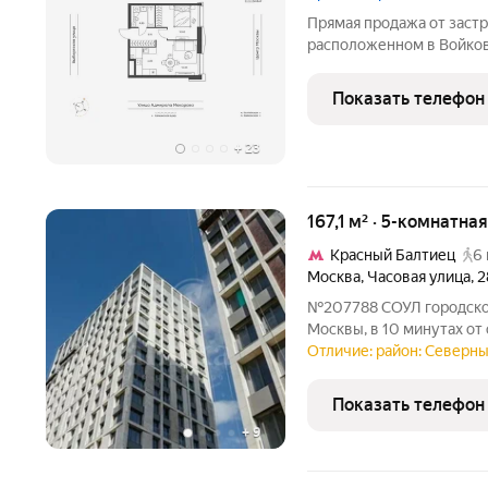
Прямая продажа от застр
расположенном в Войков
квартира площадью 40.4 
на 30 этаже 33-этажного 
Показать телефон
бизнес-класса Инджой.
+
23
167,1 м² · 5-комнатна
Красный Балтиец
6 
Москва
,
Часовая улица
,
2
№207788 СОУЛ городской квартал бизнес-класса на севере
Москвы, в 10 минутах от
обладает продуманным б
Отличие: район: Северны
тропинки и бульвары, де
места для спокойного от
Показать телефон
+
9