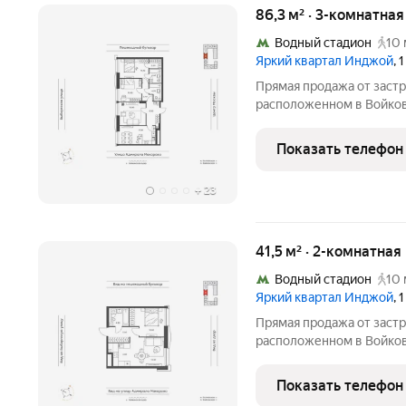
86,3 м² · 3-комнатна
Водный стадион
10 
Яркий квартал Инджой
, 
Прямая продажа от застр
расположенном в Войков
квартира площадью 86.3 
на 6 этаже 33-этажного д
Показать телефон
класса Инджой.
+
23
41,5 м² · 2-комнатная
Водный стадион
10 
Яркий квартал Инджой
, 
Прямая продажа от застр
расположенном в Войков
квартира площадью 41.5 
на 18 этаже 33-этажного 
Показать телефон
класса Инджой.