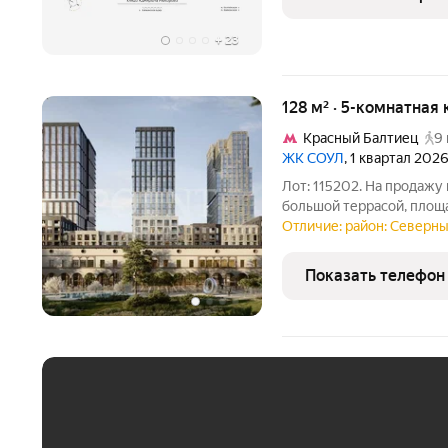
класса Инджой.
+
23
128 м² · 5-комнатная 
Красный Балтиец
9 
ЖК СОУЛ
, 1 квартал 202
Лот: 115202. На продажу
большой террасой, площа
"Soul". Планировка: прос
Отличие: район: Северны
из которых со своей гард
гардеробная,
Показать телефон
ЕЖЕМЕСЯЧНЫЙ ПЛАТЁ