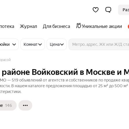
Ра
потека
Журнал
Для бизнеса
Уникальные акции
ройки
Комнат
Цена
ррасой
в районе Войковский в Москве и 
 МО — 519 объявлений от агентств и собственников по продаже ква
ости. В нашем каталоге предложения площадью от 25 м² до 500 м²
ктеристики.
ые
146