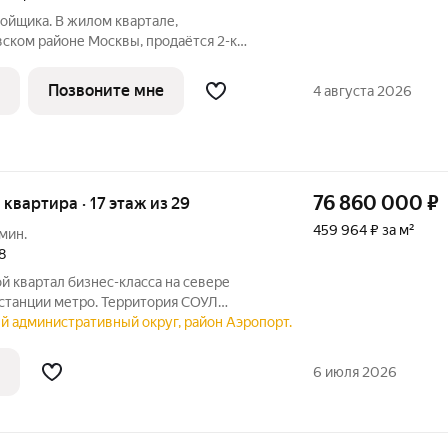
ойщика. В жилом квартале,
ском районе Москвы, продаётся 2-к
кв.м без отделки. Квартира расположена
дома, корпус 1, в жилом квартале
Позвоните мне
4 августа 2026
76 860 000
₽
я квартира · 17 этаж из 29
459 964 ₽ за м²
мин.
8
 станции метро. Территория СОУЛ
лагоустройством: прогулочные
й административный округ, район Аэропорт.
тские игровые и спортивные площадки,
дыха,
6 июля 2026