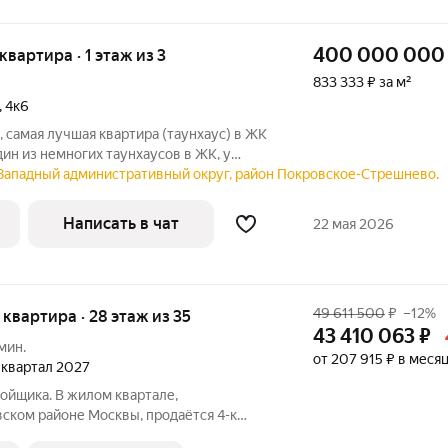
400 000 000
 квартира · 1 этаж из 3
833 333 ₽ за м²
,
4к6
, самая лучшая квартира (таунхаус) в ЖК
дин из немногих таунхаусов в ЖК, у
мовая территория, и единственный,
-Западный административный округ, район Покровское-Стрешнево.
ный выход в парк Покровское-
Написать в чат
22 мая 2026
49 611 500
₽
–12%
я квартира · 28 этаж из 35
43 410 063
₽
мин.
от 207 915 ₽ в меся
1 квартал 2027
ойщика. В жилом квартале,
ском районе Москвы, продаётся 4-к
кв.м без отделки. Квартира расположена