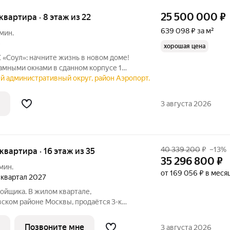
25 500 000
₽
 квартира · 8 этаж из 22
639 098 ₽ за м²
мин.
6
хорошая цена
К «Соул»: начните жизнь в новом доме!
амными окнами в сданном корпусе 1
» от застройщика FORMA. Всё готово для
й административный округ, район Аэропорт.
та. Отделка White Box позволит
3 августа 2026
40 339 200
₽
–13%
 квартира · 16 этаж из 35
35 296 800
₽
мин.
от 169 056 ₽ в меся
1 квартал 2027
ойщика. В жилом квартале,
ском районе Москвы, продаётся 3-к
кв.м без отделки. Квартира расположена
дома, корпус 1, в жилом квартале бизнес-
Позвоните мне
3 августа 2026