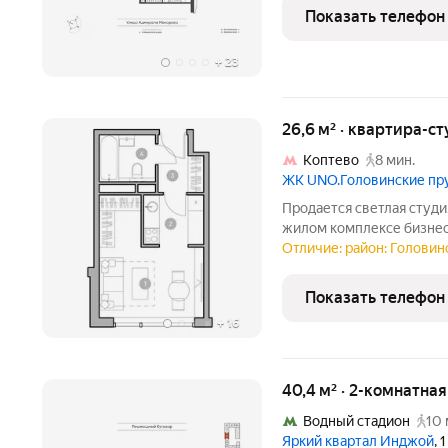
на 28 этаже 35-этажного 
Показать телефон
класса Инджой.
+
23
26,6 м² · квартира-ст
Коптево
8 мин.
ЖК UNO.Головинские п
Продается светлая студ
жилом комплексе бизнес 
идеальный вариант для те
Отличие: район: Головин
продается без отделки, 
дизайн-проект без
Показать телефон
+
16
40,4 м² · 2-комнатна
Водный стадион
10 
Яркий квартал Инджой
, 