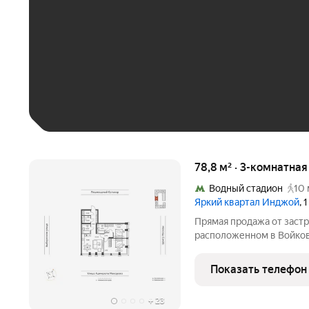
До 30 тыс. ₽
До 50 тыс. ₽
До 70 тыс. ₽
Больше 100 тыс. ₽
78,8 м² · 3-комнатна
Водный стадион
10 
Яркий квартал Инджой
, 
Прямая продажа от застр
расположенном в Войков
квартира площадью 78.8 
на 12 этаже 33-этажного 
Показать телефон
класса Инджой.
+
23