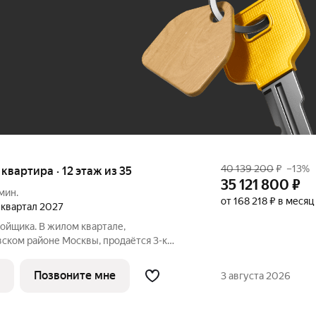
До 100 тыс. ₽
40 139 200
₽
–13%
я квартира · 12 этаж из 35
35 121 800
₽
мин.
от 168 218 ₽ в месяц
1 квартал 2027
ойщика. В жилом квартале,
ском районе Москвы, продаётся 3-к
кв.м без отделки. Квартира расположена
дома, корпус 1, в жилом квартале бизнес-
Позвоните мне
3 августа 2026