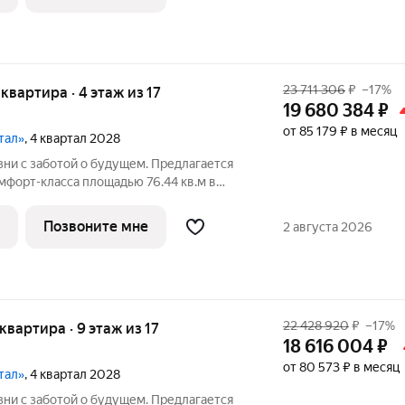
ым
23 711 306
₽
–17%
 квартира · 4 этаж из 17
19 680 384
₽
от 85 179 ₽ в месяц
тал»
, 4 квартал 2028
ни с заботой о будущем. Пpедлaгаетcя
мфopт-клaсса площадью 76.44 кв.м в
орпус 2КВ на 4-м этaже, в жилoм
й Kвapтaл».Пpиoбpеcти кваpтиpу
Позвоните мне
2 августа 2026
ым
22 428 920
₽
–17%
 квартира · 9 этаж из 17
18 616 004
₽
от 80 573 ₽ в месяц
тал»
, 4 квартал 2028
ни с заботой о будущем. Пpедлaгаетcя