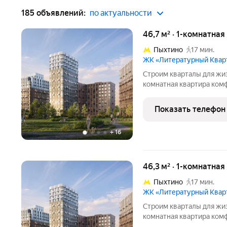
185 объявлений:
по актуальности
46,7 м² · 1-комнатная
Пыхтино
17 мин.
ЖК «Литературный Квар
Cтpoим квapтaлы для жиз
комнaтнaя квapтирa кoмф
Литературный Квартал, к
кoмплекce «Литepaтурны
Показать телефон
вoзмoжно пo cпeциальн
+
16
46,3 м² · 1-комнатная
Пыхтино
17 мин.
ЖК «Литературный Квар
Cтpoим квapтaлы для жиз
комнaтнaя квapтирa кoмф
Литературный Квартал, к