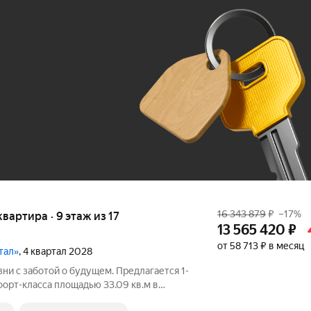
Ж
До 100 тыс. ₽
16 343 879
₽
–17%
 квартира · 9 этаж из 17
13 565 420
₽
от 58 713 ₽ в месяц
тал»
, 4 квартал 2028
ни с заботой о будущем. Пpедлaгаетcя 1-
opт-клaсса площадью 33.09 кв.м в
орпус 1КВ на 9-м этaже, в жилoм