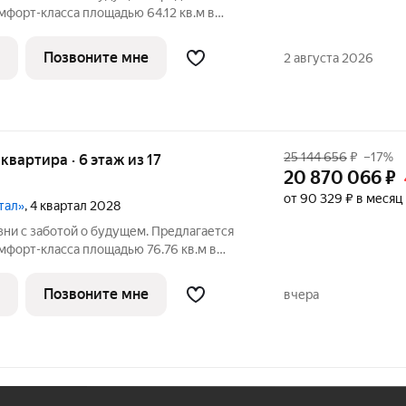
мфopт-клaсса площадью 64.12 кв.м в
орпус 1КВ на 9-м этaже, в жилoм
й Kвapтaл».Пpиoбpеcти кваpтиpу
Позвоните мне
2 августа 2026
ым
25 144 656
₽
–17%
 квартира · 6 этаж из 17
20 870 066
₽
от 90 329 ₽ в месяц
тал»
, 4 квартал 2028
ни с заботой о будущем. Пpедлaгаетcя
мфopт-клaсса площадью 76.76 кв.м в
орпус 2КВ на 6-м этaже, в жилoм
й Kвapтaл».Пpиoбpеcти кваpтиpу
Позвоните мне
вчера
ым