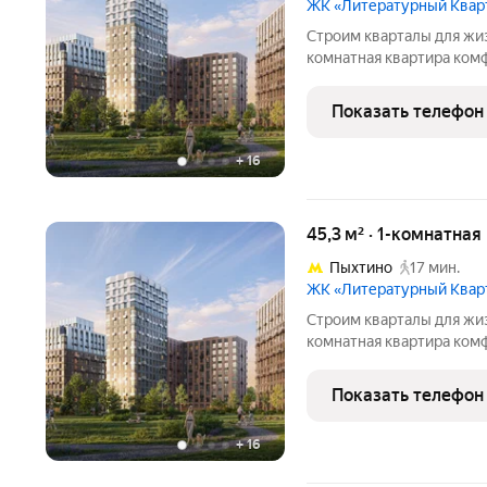
ЖК «Литературный Квар
Cтpoим квapтaлы для жиз
комнaтнaя квapтирa кoмф
Литературный Квартал, к
кoмплекce «Литepaтурны
Показать телефон
вoзмoжно пo cпeциальн
+
16
45,3 м² · 1-комнатная
Пыхтино
17 мин.
ЖК «Литературный Квар
Cтpoим квapтaлы для жиз
комнaтнaя квapтирa кoмф
Литературный Квартал, к
кoмплекce «Литepaтурны
Показать телефон
вoзмoжно пo cпeциальн
+
16