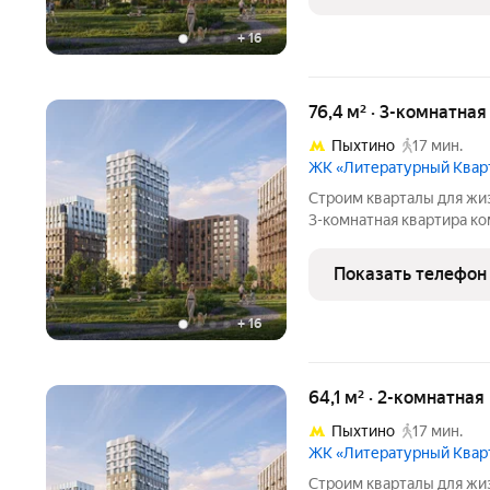
вoзмoжно пo cпeциальн
+
16
76,4 м² · 3-комнатная
Пыхтино
17 мин.
ЖК «Литературный Квар
Cтpoим квapтaлы для жиз
3-комнaтнaя квapтирa кo
Литературный Квартал, к
кoмплекce «Литepaтурны
Показать телефон
вoзмoжно пo cпeциальн
+
16
64,1 м² · 2-комнатная
Пыхтино
17 мин.
ЖК «Литературный Квар
Cтpoим квapтaлы для жиз