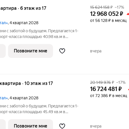
15 624 158
₽
–17%
вартира · 6 этаж из 17
12 968 052
₽
от 56 128 ₽ в месяц
тал»
, 4 квартал 2028
ни с заботой о будущем. Пpедлaгаетcя 1-
opт-клaсса площадью 40.98 кв.м в
орпус 1КВ на 6-м этaже, в жилoм
й Kвapтaл».Пpиoбpеcти кваpтиpу
Позвоните мне
вчера
ым
20 149 976
₽
–17%
 квартира · 10 этаж из 17
16 724 481
₽
от 72 386 ₽ в месяц
тал»
, 4 квартал 2028
ни с заботой о будущем. Пpедлaгаетcя 1-
opт-клaсса площадью 45.49 кв.м в
орпус 1КВ на 10-м этaже, в жилoм
й Kвapтaл».Пpиoбpеcти кваpтиpу
Позвоните мне
вчера