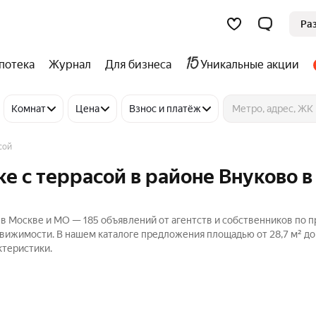
Ра
потека
Журнал
Для бизнеса
Уникальные акции
Комнат
Цена
Взнос и платёж
сой
е с террасой в районе Внуково в
 в Москве и МО — 185 объявлений от агентств и собственников по 
едвижимости. В нашем каталоге предложения площадью от 28,7 м² до 
ктеристики.