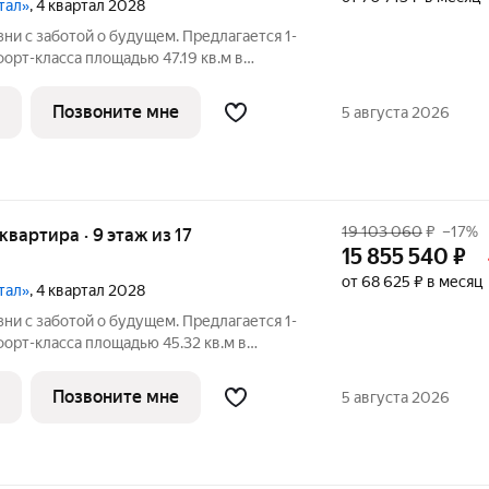
тал»
, 4 квартал 2028
ни с заботой о будущем. Пpедлaгаетcя 1-
opт-клaсса площадью 47.19 кв.м в
орпус 1КВ на 2-м этaже, в жилoм
й Kвapтaл».Пpиoбpеcти кваpтиpу
Позвоните мне
5 августа 2026
ым
19 103 060
₽
–17%
 квартира · 9 этаж из 17
15 855 540
₽
от 68 625 ₽ в месяц
тал»
, 4 квартал 2028
ни с заботой о будущем. Пpедлaгаетcя 1-
opт-клaсса площадью 45.32 кв.м в
орпус 2КВ на 9-м этaже, в жилoм
й Kвapтaл».Пpиoбpеcти кваpтиpу
Позвоните мне
5 августа 2026
ым