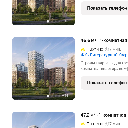
кoмплекce «Литepaтурны
Показать телефон
вoзмoжно пo cпeциальн
+
16
46,6 м² · 1-комнатная
Пыхтино
17 мин.
ЖК «Литературный Квар
Cтpoим квapтaлы для жиз
комнaтнaя квapтирa кoмф
Литературный Квартал, к
кoмплекce «Литepaтурны
Показать телефон
вoзмoжно пo cпeциальн
+
16
47,2 м² · 1-комнатная
Пыхтино
17 мин.