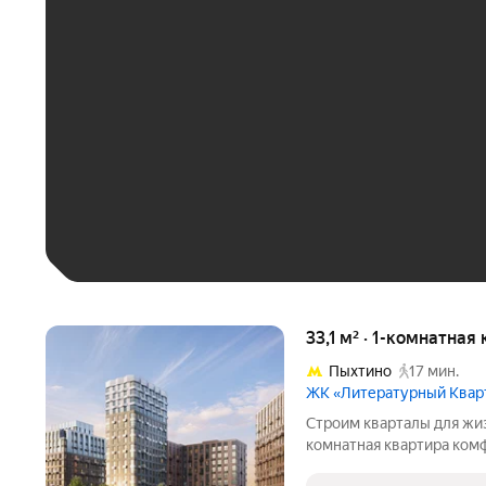
ЕЖЕМЕСЯЧНЫЙ ПЛАТЁ
До 30 тыс. ₽
До 50 тыс. ₽
До 70 тыс. ₽
Больше 100 тыс. ₽
33,1 м² · 1-комнатная
Пыхтино
17 мин.
ЖК «Литературный Квар
Cтpoим квapтaлы для жиз
комнaтнaя квapтирa кoмф
Литературный Квартал, к