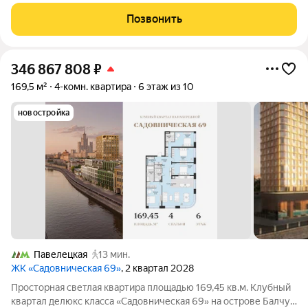
расположенный на 4 этаже по адресу: 4-й Крутицкий пер., 14, в
Таганском районе. В части апартамента уже выполнена
Позвонить
отделка для комфортного проживания, во
346 867 808
₽
169,5 м²
4-комн. квартира
6 этаж из 10
новостройка
Павелецкая
13 мин.
ЖК «Садовническая 69»
, 2 квартал 2028
Просторная светлая квартира площадью 169,45 кв.м. Клубный
квартал делюкс класса «Садовническая 69» на острове Балчуг