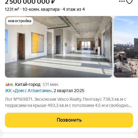
2 500 000 000
₽
1231 м²
10-комн. квартира
4 этаж из 4
новостройка
Китай-город
11 мин.
ЖК «Дом с Атлантами»
, 2 квартал 2025
Лот №169871. Эксклюзив Vesco Realty. Пентхаус 738,3 кв.м с
террасами на крыше 493,3 кв.м с потолками 4,5 м и свободной
планировкой в клубном доме deluxe-класса в сердце Китай-
города. Уникальный городской формат для тех, кто ценит
Позвонить
приватность и