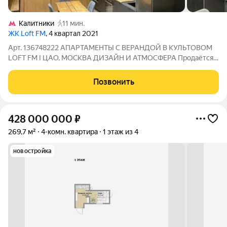
Калитники
11 мин.
ЖК Loft FM
, 4 квартал 2021
Арт. 136748222 АПАРТАМЕНТЫ С ВЕРАНДОЙ В КУЛЬТОВОМ
LOFT FM I ЦАО, МОСКВА ДИЗАЙН И АТМОСФЕРА Прoдaётcя
eдинcтвeннaя студия 125 м из котoрыx 75м это cобственная
вepанда в легендарном доме LОFТ FМ. Это не просто
Позвонить
квадратные метры это готовая дизайнерская
428 000 000
₽
269,7 м²
4-комн. квартира
1 этаж из 4
новостройка