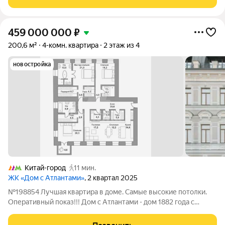
дубовый паркет, стены оформлены натуральными
459 000 000
₽
200,6 м²
4-комн. квартира
2 этаж из 4
новостройка
Китай-город
11 мин.
ЖК «Дом с Атлантами»
, 2 квартал 2025
№198854 Лучшая квартира в доме. Самые высокие потолки.
Оперативный показ!!! Дом с Атлантами - дом 1882 года с
богатой историей, которая продолжается. Встреча титанов.
Белоснежный фасад фокусирует внимание на богатстве