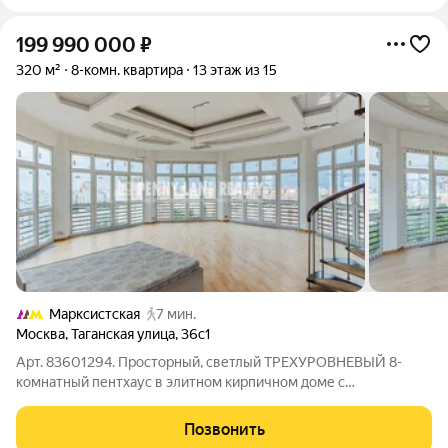
199 990 000
₽
320 м²
8-комн. квартира
13 этаж из 15
Марксистская
7 мин.
Москва
,
Таганская улица
,
36с1
Арт. 83601294. Просторный, светлый ТРЕХУРОВНЕВЫЙ 8-
комнатный пентхаус в элитном кирпичном доме с
панорамными видами. Огороженная территория,
видеонаблюдение, консьерж. Планировка: 5 спален, кабинет, 2
Позвонить
гостиные, 4 сан.узла. Квартира частично