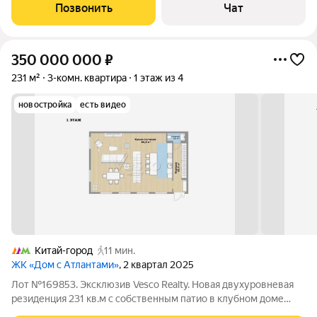
мебелью в стиле "Арт" со встроенной бытовой техникой
Позвонить
Чат
остается новым хозяевам. 2 лоджии с
350 000 000
₽
231 м²
3-комн. квартира
1 этаж из 4
новостройка
есть видео
Китай-город
11 мин.
ЖК «Дом с Атлантами»
, 2 квартал 2025
Лот №169853. Эксклюзив Vesco Realty. Новая двухуровневая
резиденция 231 кв.м с собственным патио в клубном доме
deluxe класса в сердце Китай-города. Современный авторский