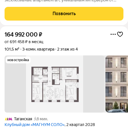
эксклюзивные апартаменты с уникальным интерьером от
голландского дизайнера Jan des Bouvrie, расположенные на 4
этаже по адресу: 4-й Крутицкий пер., 14. Апартаменты со
Позвонить
свежей отделкой и полностью
164 992 000
₽
от 691 458 ₽ в месяц
101,5 м²
3-комн. квартира
2 этаж из 4
новостройка
Таганская
8 мин.
Клубный дом «МАГНУМ СОЛО»
, 2 квартал 2028