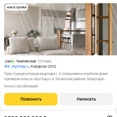
новостройка
Чкаловская
13 мин.
ЖК «АртХаус»
, 4 квартал 2012
Просторная угловая квартира с 3 спальнями в клубном доме
премиум-класса «АртХаус» в Таганском районе. Квартира
площадью 213 м расположена на 3 этаже. Дизайнерская
Агентство Whitewill
отделка в современном стиле в светлых спокойных тонах.
Потолки высотой 3,8 метра,
Позвонить
Написать