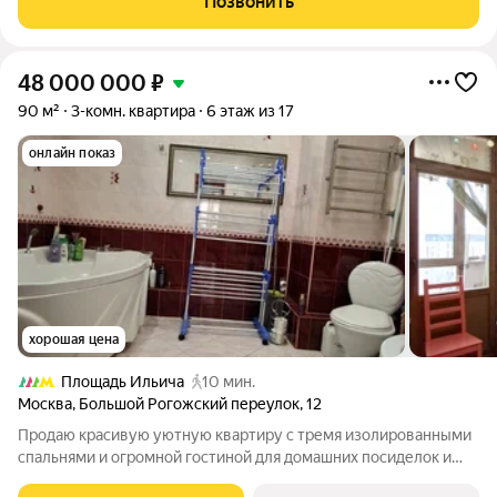
Позвонить
деталей барельефа, замысловатой
48 000 000
₽
90 м²
3-комн. квартира
6 этаж из 17
онлайн показ
хорошая цена
Площадь Ильича
10 мин.
Москва
,
Большой Рогожский переулок
,
12
Продаю красивую уютную квартиру с тремя изолированными
спальнями и огромной гостиной для домашних посиделок и
приема гостей. Светлая большая кухня с эксклюзивной