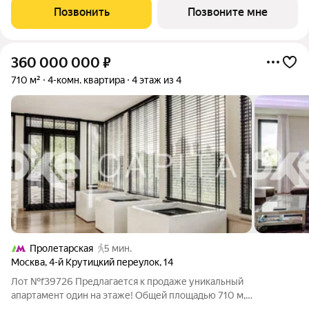
Кремля, проект премиум-класса от девелопера PIONEER с
Позвонить
Позвоните мне
архитектурной концепцией от
360 000 000
₽
710 м²
4-комн. квартира
4 этаж из 4
Пролетарская
5 мин.
Москва
,
4-й Крутицкий переулок
,
14
Лот №f39726 Предлагается к продаже уникальный
апартамент один на этаже! Общей площадью 710 м,