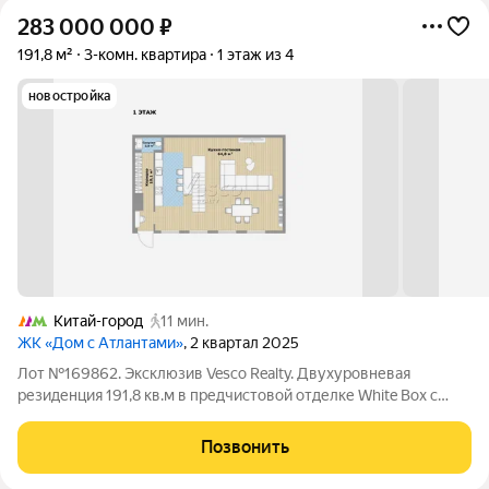
283 000 000
₽
191,8 м²
3-комн. квартира
1 этаж из 4
новостройка
Китай-город
11 мин.
ЖК «Дом с Атлантами»
, 2 квартал 2025
Лот №169862. Эксклюзив Vesco Realty. Двухуровневая
резиденция 191,8 кв.м в предчистовой отделке White Box с
собственным патио в клубном доме deluxe-класса в сердце
Китай-города. Уникальный формат городской резиденции, для
Позвонить
тех кто ценит приватность и