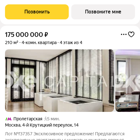
Уникальный адрес в сердце Москвы первая линия
Садовнической набережной, золотой остров Балчуг. Тишина и
Позвонить
Позвоните мне
уединённость сочетаются с
175 000 000
₽
210 м²
4-комн. квартира
4 этаж из 4
Пролетарская
5 мин.
Москва
,
4-й Крутицкий переулок
,
14
Лот №f37357 Эксклюзивное предложение! Предлагаются