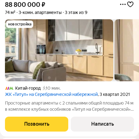
88 800 000
₽
74 м²
3-комн. апартаменты
3 этаж из 9
новостройка
Китай-город
10 мин.
ЖК «Титул» на Серебрянической набережной
, 3 квартал 2021
Просторные апартаменты с 2 спальнями общей площадью 74 м
в комплексе клубных особняков «Титул на Серебрянической».
Угловые апартаменты с готовой отделкой расположены на 3
этаже в корпусе 1.1. Высота потолков 3,2 метра. Планировка:
Позвонить
Написать
кухня-гостиная,