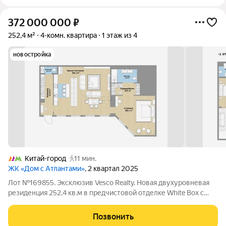
372 000 000
₽
252,4 м²
4-комн. квартира
1 этаж из 4
новостройка
Китай-город
11 мин.
ЖК «Дом с Атлантами»
, 2 квартал 2025
Лот №169855. Эксклюзив Vesco Realty. Новая двухуровневая
резиденция 252,4 кв.м в предчистовой отделке White Box с
собственным патио в клубном доме deluxe-класса в сердце
Китай-города. Уникальный формат городской резиденции, для
Позвонить
тех кто ценит