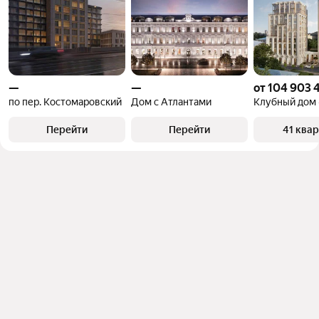
—
—
от 104 903 
по пер. Костомаровский
Дом с Атлантами
Перейти
Перейти
41 ква