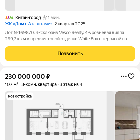
Китай-город
11 мин.
ЖК «Дом с Атлантами»
, 2 квартал 2025
Лот №169870. Эксклюзив Vesco Realty. 4-уровневая вилла
269,7 кв.м в предчистовой отделке White Box с террасой на
крыше в клубном доме deluxe-класса в сердце Китай-города.
Уникальный формат городской виллы для тех, кто ценит
Позвонить
приватность и уединение.
230 000 000
₽
107 м²
3-комн. квартира
3 этаж из 4
новостройка