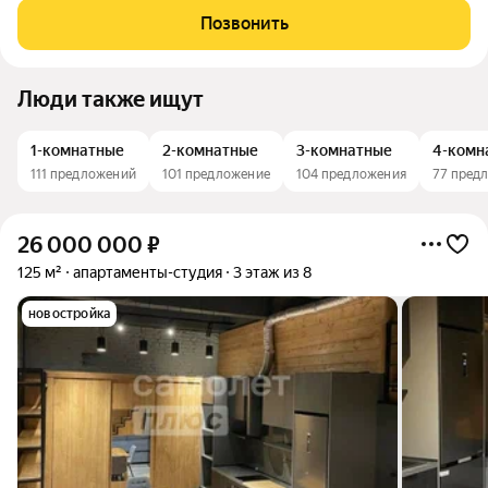
интерьер в светлых тонах с акцентами на натуральные
Позвонить
материалы. Особенности
Люди также ищут
1-комнатные
2-комнатные
3-комнатные
4-комн
111 предложений
101 предложение
104 предложения
77 пред
26 000 000
₽
125 м²
апартаменты-студия
3 этаж из 8
новостройка