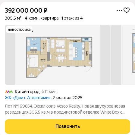
392 000 000
₽
305,5 м²
4-комн. квартира
1 этаж из 4
новостройка
Китай-город
11 мин.
ЖК «Дом с Атлантами»
, 2 квартал 2025
Лот №169854. Эксклюзив Vesco Realty. Новая двухуровневая
резиденция 305,5 кв.м в предчистовой отделке White Box с
собственным патио в клубном доме deluxe-класса в сердце
Китай-города. Уникальный формат городской резиденции, для
Позвонить
тех кто ценит