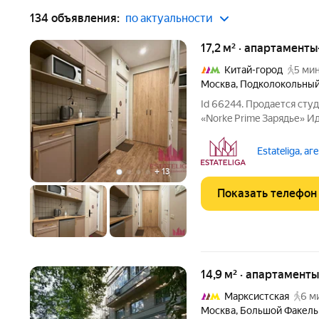
134 объявления:
по актуальности
17,2 м² · апартаменты
Китай-город
5 мин
Москва
,
Подколокольный
Id 66244. Продается ст
«Norke Prime Зарядье» И
Всю рутину по сдаче, убо
управляющая компания. О
Estateliga, а
Москве со
+
13
Показать телефон
14,9 м² · апартаменты
Марксистская
6 м
Москва
,
Большой Факель