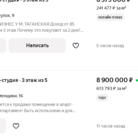
241 477 ₽ за м²
еулок
,
9
онлайн показ
 М. ТАГАНСКАЯ Доход от 85
метраж, а работающий актив с
оходов. Платите за помещение и на
Написать
5 часов назад
8 900 000
₽
-студия · 3 этаж из 5
613 793 ₽ за м²
менщики
,
16
торг
ется к продаже помещение в апарт-
Апартамент быть использован и для
к окупаемости 8 лет. Посуточная аренда
рублей в месяц. Потенциал сдачи в
11 часов назад