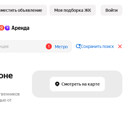
зместить объявление
Моя подборка ЖК
Войти
1
Сохранить поиск
Метро
оне
Смотреть на карте
ственников
дью от