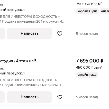
390 050 ₽ за м²
ин.
ный переулок
,
1
хорошая цена
онла
Е ДЛЯ ИНВЕСТОРА! ДОХОДНОСТЬ +
. 4
АЦИЯ И ТРАНСПОРТ:
 ст. м. «Марксистская». Развитая
Написать
5 часов назад
 всегда
7 695 000
₽
-студия · 4 этаж из 5
450 000 ₽ за м²
ин.
ный переулок
,
1
онлайн показ
Е ДЛЯ ИНВЕСТОРА! ДОХОДНОСТЬ +
. 4
АЦИЯ И ТРАНСПОРТ:
 ст. м. «Марксистская». Развитая
Написать
5 часов назад
 всегда