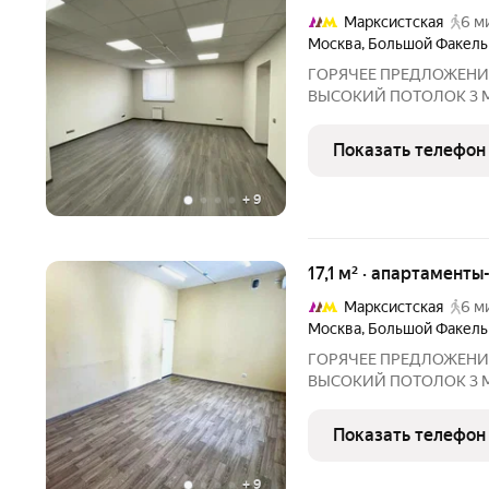
Марксистская
6 м
Москва
,
Большой Факель
ГОРЯЧЕЕ ПРЕДЛОЖЕНИ
ВЫСОКИЙ ПОТОЛОК 3 М Продажа помещения 20,1 м с окном
этаж. Идеально под сдачу в аренду! ЛОК
Всего 12 минут пешком до
Показать телефон
транспортная развязка и
+
9
17,1 м² · апартаменты
Марксистская
6 м
Москва
,
Большой Факель
ГОРЯЧЕЕ ПРЕДЛОЖЕНИ
ВЫСОКИЙ ПОТОЛОК 3 М Продажа помещения 17,1 м с окном
этаж. Идеально под сдачу в аренду! ЛОК
Всего 12 минут пешком до
Показать телефон
транспортная развязка и
+
9