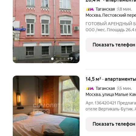
Таганская
8 мин.
Москва
,
Пестовский пер
ГОТОВЫЙ АРЕНДНЫЙ БИЗНЕС У
000 /мес. Площадь 26,4 м 3 этаж Почему это покупают за 2 дня?
Вы получаете НЕ просто 
арендатором и историей д
Показать телефон
следующий месяц у вас
+
9
14,5 м² · апартаменты
Таганская
5 мин.
Москва
,
улица Малые Ка
Арт. 136420421 Предлага
отеле Вертикаль-Бутик. 
личного проживания. Сро
приносит около 100 000 
Показать телефон
долгосрочную