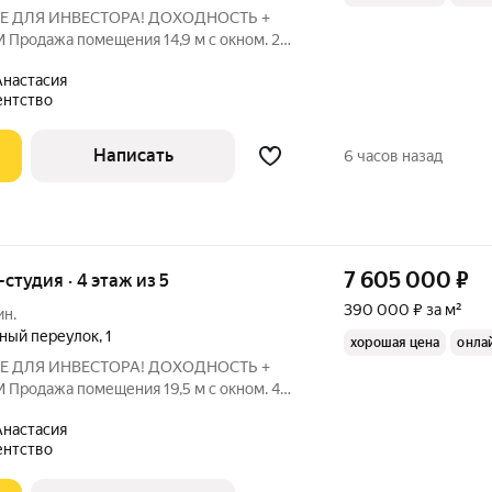
Е ДЛЯ ИНВЕСТОРА! ДОХОДНОСТЬ +
. 2
АЦИЯ И ТРАНСПОРТ:
настасия
 ст. м. «Марксистская». Развитая
ентство
 всегда
Написать
6 часов назад
7 605 000
₽
-студия · 4 этаж из 5
390 000 ₽ за м²
ин.
ный переулок
,
1
хорошая цена
онла
Е ДЛЯ ИНВЕСТОРА! ДОХОДНОСТЬ +
. 4
АЦИЯ И ТРАНСПОРТ:
настасия
 ст. м. «Марксистская». Развитая
ентство
 всегда