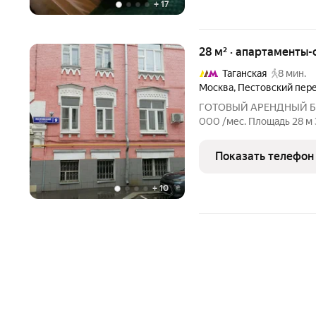
+
17
28 м² · апартаменты-
Таганская
8 мин.
Москва
,
Пестовский пер
ГОТОВЫЙ АРЕНДНЫЙ БИЗНЕС У
000 /мес. Площадь 28 м 3 этаж Почему это покупают за 2 дня? Вы
получаете НЕ просто мет
и историей доходов. Платите за 
Показать телефон
месяц у вас
+
10