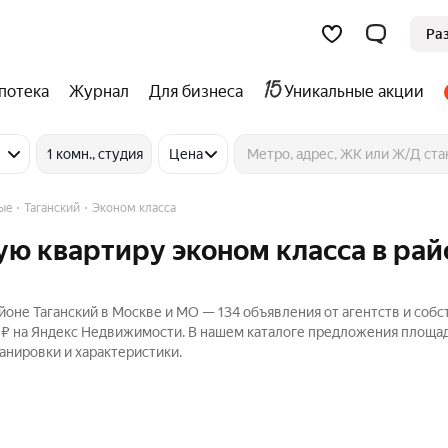
Ра
потека
Журнал
Для бизнеса
Уникальные акции
1 комн., студия
Цена
ые
Таганский
Эконом класса
ую квартиру эконом класса в рай
йоне Таганский в Москве и МО — 134 объявления от агентств и соб
0 ₽ на Яндекс Недвижимости. В нашем каталоге предложения площа
ланировки и характеристики.