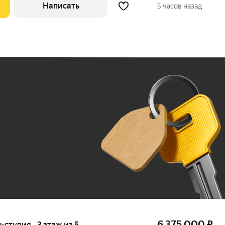
Написать
5 часов назад
Ж
До 100 тыс. ₽
6 375 000
₽
-студия · 3 этаж из 5