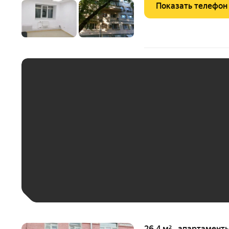
Показать телефон
ЕЖЕМЕСЯЧНЫЙ ПЛАТЁ
До 30 тыс. ₽
До 50 тыс. ₽
До 70 тыс. ₽
Больше 100 тыс. ₽
26,4 м² · апартаменты