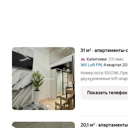
31 м² · апартаменты-с
Калитники
11 мин.
ЖК Loft FM
, 4 квартал 20
Номер лота: 100746. Пр
двухуровневые loft-апарт
FM: - 1 этаж -19.3 м, антре
Компактная, новая студи
Показать телефон
решение
+
19
20,1 м² · апартаменты