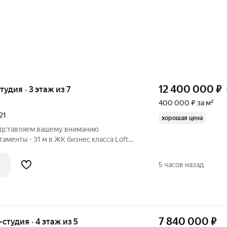
12 400 000
₽
тудия · 3 этаж из 7
400 000 ₽ за м²
21
хорошая цена
едставляем вашему вниманию
аменты - 31 м в ЖК бизнес класса Loft
соль - 12 м. - потолки 4 метра. - 3 этаж.
я с дизайнерским ремонтом- идеальное
5 часов назад
7 840 000
₽
-студия · 4 этаж из 5