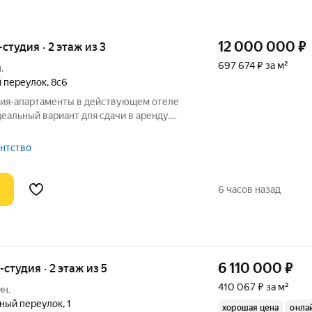
12 000 000
₽
-студия · 2 этаж из 3
697 674 ₽ за м²
.
 переулок
,
8с6
удия-апартаменты в действующем отеле
деальный вариант для сдачи в аренду.
рке и поиску гостей берет на себя
ни успешно ведут сеть из 11 отелей по
гентство
6 часов назад
6 110 000
₽
-студия · 2 этаж из 5
410 067 ₽ за м²
ин.
ный переулок
,
1
хорошая цена
онла