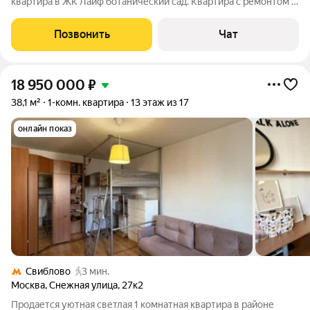
квартира в ЖК Лайф ботанический сад. Квартира с ремонтом и
мебелью, полностью готовая к проживанию. Общая площадь
51,5 плюс лоджия 6.1 В квартире установлено оборудование
Позвонить
Чат
очистки и охлаждения
18 950 000
₽
38,1 м²
1-комн. квартира
13 этаж из 17
онлайн показ
Свиблово
3 мин.
Москва
,
Снежная улица
,
27к2
Продается уютная светлая 1 комнатная квартира в районе