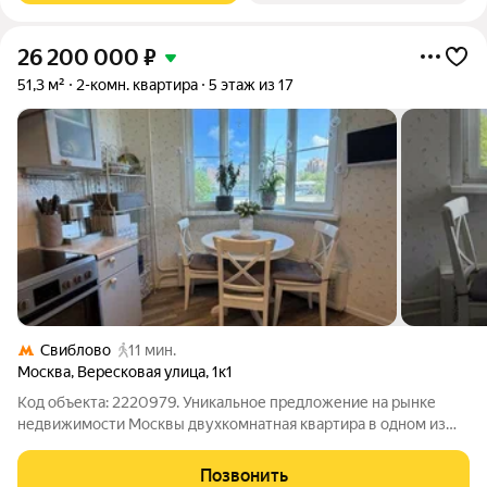
26 200 000
₽
51,3 м²
2-комн. квартира
5 этаж из 17
Свиблово
11 мин.
Москва
,
Вересковая улица
,
1к1
Код объекта: 2220979. Уникальное предложение на рынке
недвижимости Москвы двухкомнатная квартира в одном из
самых удобных районов города! Квартира расположена по
адресу: Вересковая улица, 1к1. Это панельный дом 2006 года
Позвонить