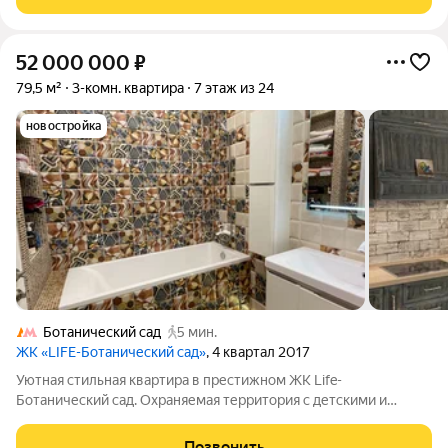
постройки. Квартира
52 000 000
₽
79,5 м²
3-комн. квартира
7 этаж из 24
новостройка
Ботанический сад
5 мин.
ЖК «LIFE-Ботанический cад»
, 4 квартал 2017
Уютная стильная квартира в престижном ЖК Life-
Ботанический сад. Охраняемая территория с детскими и
спортивными площадками, двор без машин. Кркуглосуточные
консьержи. На терртории ЖК есть всё необходимое для
Позвонить