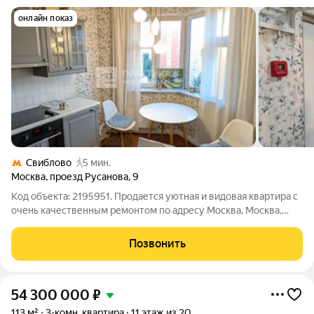
онлайн показ
Свиблово
5 мин.
Москва
,
проезд Русанова
,
9
Код объекта: 2195951. Продается уютная и видовая квартира с
очень качественным ремонтом по адресу Москва, Москва,
проезд Русанова, 9 (СВАО). Описание квартиры: - Квартира
расположена на 11 этаже. Общая площадь 54 м, жилая 40 м,
Позвонить
кухня 10 м.
54 300 000
₽
113 м²
3-комн. квартира
11 этаж из 20