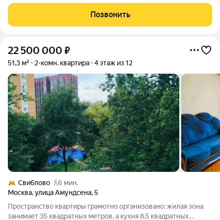
функциональная студия с безупречным ремонтом в
небоскребе премиум-класса. Идеальный вариант для тех, кто
Позвонить
ценит время (не нужен ремонт) и
22 500 000
₽
51,3 м²
2-комн. квартира
4 этаж из 12
Свиблово
6 мин.
Москва
,
улица Амундсена
,
5
Пространство квартиры грамотно организовано: жилая зона
занимает 35 квадратных метров, а кухня 8.5 квадратных