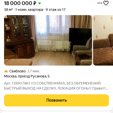
18 000 000
₽
38 м²
1-комн. квартира
9 этаж из 17
Свиблово
7 мин.
Москва
,
проезд Русанова
,
5
Арт. 139907861 !!!3 СОБСТВЕННИКА, БЕЗ ОБРЕМЕНЕНИЙ,
БЫСТРЫЙ ВЫХОД НА СДЕЛКУ, ЛОКАЦИЯ ОГОНЬ!!! Привет!
Меня зовут Сергей! Я рад сообщить, что в продаже есть
отличная однокомнатная квартира. Предлагается к продаже
Позвонить
уютная, современная и полностью готовая