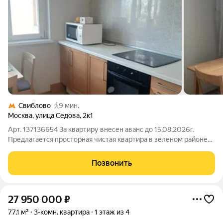
Свиблово
9 мин.
Москва
,
улица Седова
,
2к1
Арт. 137136654 За квартиру внесен аванс до 15,08.2026г.
Предлагается просторная чистая квартира в зеленом районе
рядом с метро. Дом 2003г. Три изолированные комнаты.
Высота потолков 2,74 метра. Окна ПВХ. Полы парет, плитка.
Позвонить
Две застекленные лоджии.
27 950 000
₽
77,1 м²
3-комн. квартира
1 этаж из 4