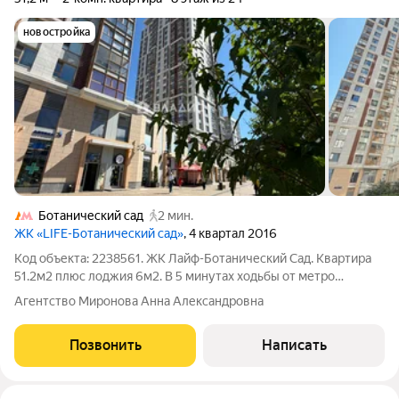
новостройка
Ботанический сад
2 мин.
ЖК «LIFE-Ботанический cад»
, 4 квартал 2016
Код объекта: 2238561. ЖК Лайф-Ботанический Сад. Квартира
51.2м2 плюс лоджия 6м2. В 5 минутах ходьбы от метро
Ботанический Сад. Выполнен евроремонт, техника и мебель
Агентство Миронова Анна Александровна
остается в квартире, мебель для хранения, кондиционеры в
комнатах - полностью под
Позвонить
Написать