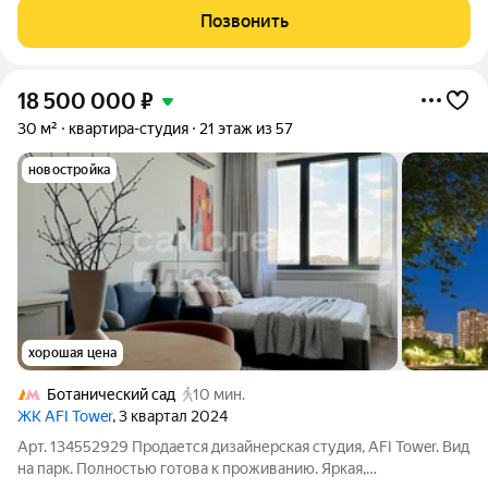
Парковый комплекс Усадьба Свиблово и р. Яуза совсем рядом.
Позвонить
Очень тихое и спокойное место.
18 500 000
₽
30 м²
квартира-студия
21 этаж из 57
новостройка
хорошая цена
Ботанический сад
10 мин.
ЖК AFI Tower
, 3 квартал 2024
Арт. 134552929 Продается дизайнерская студия, AFI Tower. Вид
на парк. Полностью готова к проживанию. Яркая,