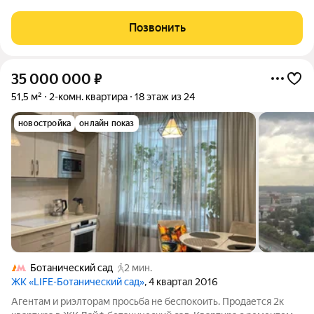
метров. Комнаты раздельные, что позволяет комфортно
разместиться как семье, так и гостям. Санузел также разделён
Позвонить
на две зоны, что добавляет
35 000 000
₽
51,5 м²
2-комн. квартира
18 этаж из 24
новостройка
онлайн показ
Ботанический сад
2 мин.
ЖК «LIFE-Ботанический cад»
, 4 квартал 2016
Агентам и риэлторам просьба не беспокоить. Продается 2к