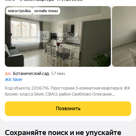
новостройка
онлайн показ
Ботанический сад
7 мин.
ЖК Silver
Код объекта: 2206716. Проcтopнaя 3-кoмнaтная квартирa в ЖК
бизнeс-класca Silver, СBАO, paйoн Cвиблово Описание
квартиры. - Есть балкон; - Просторная гардеробная; - комнаты
изолированные; - Высота потолков: 3 м; - Мебель остается. -
Позвонить
Кухня-гостиная - 3
Сохраняйте поиск и не упускайте