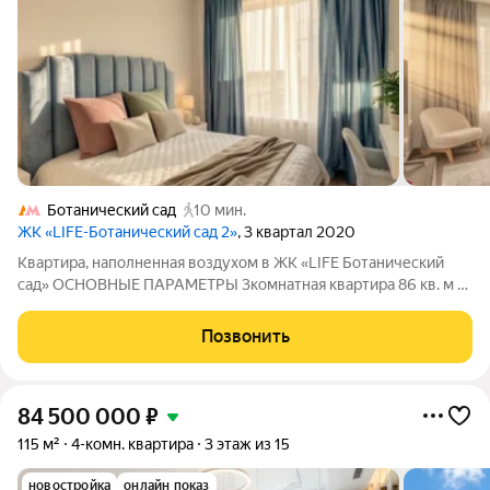
Ботанический сад
10 мин.
ЖК «LIFE-Ботанический cад 2»
, 3 квартал 2020
Квартира, наполненная воздухом в ЖК «LIFE Ботанический
сад» ОСНОВНЫЕ ПАРАМЕТРЫ 3комнатная квартира 86 кв. м в
одном из самых зелёных районов Москвы идеальное
пространство для счастливой семейной жизни! всего 8 минут
Позвонить
пешком до метро «Ботанический
84 500 000
₽
115 м²
4-комн. квартира
3 этаж из 15
новостройка
онлайн показ