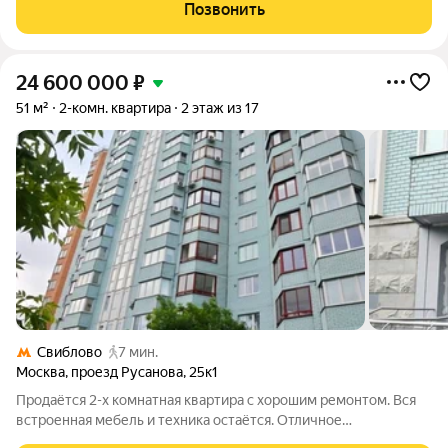
Потолки 3 метра. Входная группа с премиум отделкой,
Позвонить
закрытая территория.
24 600 000
₽
51 м²
2-комн. квартира
2 этаж из 17
Свиблово
7 мин.
Москва
,
проезд Русанова
,
25к1
Продаётся 2-х комнатная квартира с хорошим ремонтом. Вся
встроенная мебель и техника остаётся. Отличное
расположение дома. в 5-7 минутах пешком м. Свиблово.