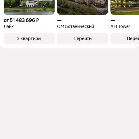
от 51 483 696 ₽
—
—
Лэйк
ОМ Ботанический
AFI Tower
3 квартиры
Перейти
Пере