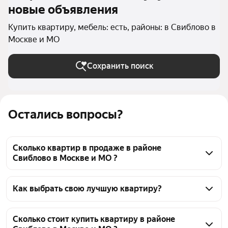
новые объявления
Купить квартиру, мебель: есть, районы: в Свиблово в
Москве и МО
Сохранить поиск
Остались вопросы?
Сколько квартир в продаже в районе
Свиблово в Москве и МО ?
На Яндекс Недвижимости в продаже в районе 
Свиблово в Москве и МО 40 квартир, из них 2 
Как выбрать свою лучшую квартиру?
объявления от собственников, 38 объявлений от 
Чтобы купить квартиру с мебелью в районе 
агентств
Свиблово, воспользуйтесь тепловой картой для 
Сколько стоит купить квартиру в районе