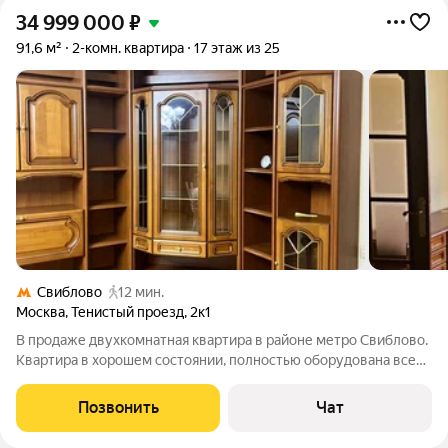
34 999 000
₽
91,6 м²
2-комн. квартира
17 этаж из 25
Свиблово
12 мин.
Москва
,
Тенистый проезд
,
2к1
В продаже двухкомнатная квартира в районе метро Свиблово.
Квартира в хорошем состоянии, полностью оборудована всей
необходимой мебелью и техникой. Заезжай и живи! Квартира
расположена на 17 этаже / 25 этажного дома 2006 года, серии
Позвонить
Чат
П 44 ТМ 25. Общая