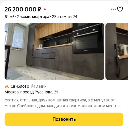
26 200 000
₽
61 м²
2-комн. квартира
23 этаж из 24
Свиблово
10 мин.
Москва
,
проезд Русанова
,
31
Уютная, стильная, двух комнатная квартира, в 8 минутах от
метро Свиблово, дом находится в тихом живописном месте,
прямо у реки Яуза, парка и усадьбы Свиблово . С одним из
лучших видов на парк, реку, Ботанический сад . В квартире
Позвонить
сделан евроремонт в