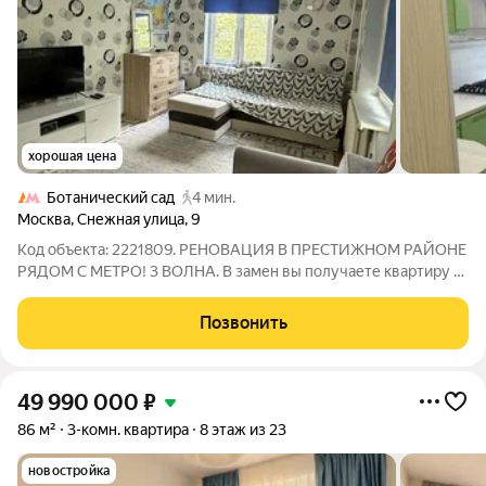
хорошая цена
Ботанический сад
4 мин.
Москва
,
Снежная улица
,
9
Код объекта: 2221809. РЕНОВАЦИЯ В ПРЕСТИЖНОМ РАЙОНЕ
РЯДОМ С МЕТРО! 3 ВОЛНА. В замен вы получаете квартиру в
НОВОМ ДОМЕ с новым ремонтом от 65 м 2 году в этом же
Районе. Дом блочный с отличным теплосбережением и
Позвонить
шумоизоляцией. Низкие коммунальные
49 990 000
₽
86 м²
3-комн. квартира
8 этаж из 23
новостройка