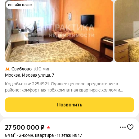
онлайн показ
Свиблово
10 мин.
Москва
,
Ивовая улица
,
7
Код объекта: 2254921. Лучшее ценовое предложение в
районе: комфортная трёхкомнатная квартира с холлом и
продуманной планировкой! Описание квартиры: - Просторная
трёхкомнатная квартира общей площадью 77,1 м станет
Позвонить
идеальным пространством для
27 500 000
₽
54 м²
2-комн. квартира
11 этаж из 17