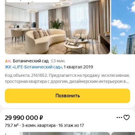
Ботанический сад
3 мин.
ЖК «LIFE-Ботанический cад»
, 1 квартал 2019
Код объекта: 2161852. Предлагается на продажу эксклюзивная,
просторная квартира с дорогим, дизайнерским интерьером в
ЖК LIFE-Ботанический сад 1, Москва, Лазоревый проезд, дом 3,
подъезд 13. Дом расположен на третьей линии от дороги, в
Позвонить
ближайшей
29 990 000
₽
79,7 м²
3-комн. квартира
16 этаж из 17