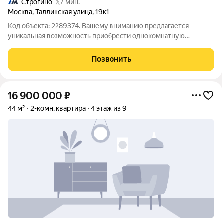
Строгино
7 мин.
Москва
,
Таллинская улица
,
19к1
Код объекта: 2289374. Вашему вниманию предлагается
уникальная возможность приобрести однокомнатную
квартиру в Москве по адресу: Таллинская улица, 19к1. Этот
объект идеально подойдёт тем, кто ищет комфортное жильё с
Позвонить
современным ремонтом и удобным
16 900 000
₽
44 м²
2-комн. квартира
4 этаж из 9