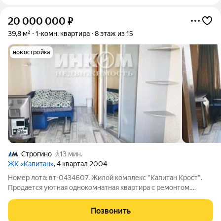
20 000 000
₽
39,8 м²
1-комн. квартира
8 этаж из 15
новостройка
Строгино
13 мин.
ЖК «Капитан»
, 4 квартал 2004
Номер лота: вт-0434607. Жилой комплекс "Капитан Крост".
Продается уютная однокомнатная квартира с ремонтом.
Застекленная лоджия. Совмещенный санузел. На территории
есть наземная парковка. До станции метро "Строгино" можно
Позвонить
дойти пешком за 10 минут.