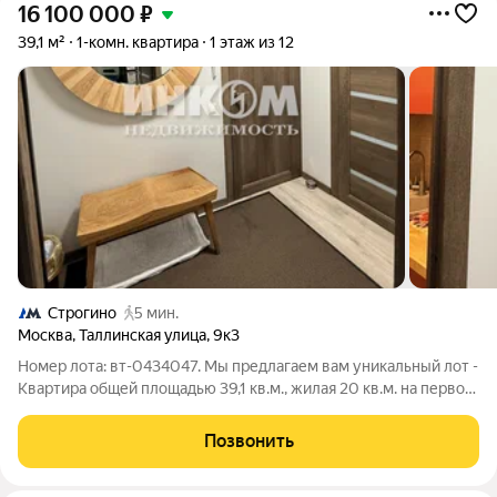
16 100 000
₽
39,1 м²
1-комн. квартира
1 этаж из 12
Строгино
5 мин.
Москва
,
Таллинская улица
,
9к3
Номер лота: вт-0434047. Мы предлагаем вам уникальный лот -
Квартира общей площадью 39,1 кв.м., жилая 20 кв.м. на первом
этаже, которая сейчас оформлена в стиле представительского
офиса, что говорит о его презентабельном виде и отличном
Позвонить
состоянии, но