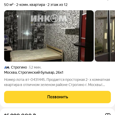
50 м²
2-комн. квартира
2 этаж из 12
Строгино
2 мин.
Москва
,
Строгинский бульвар
,
26к1
Номер лота: вт-0431445. Продается просторная 2- х комнатная
квартира в отличном зеленом районе Строгино г. Москвы!
Площадь квартиры составляет 50 кв. м, с просторной кухней в
9 кв., расположена на 2 этаже 12-этажного панельного дома.
Позвонить
Квартира