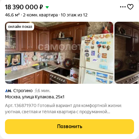
18 390 000
₽
46,6 м²
2-комн. квартира
10 этаж из 12
онлайн показ
Строгино
6 мин.
Москва
,
улица Кулакова
,
25к1
Арт. 136871970 Готовый вариант для комфортной жизни:
уютная, светлая и тёплая квартира с продуманной
планировкой. Внесен аванс до 12.08.2026г. О квартире: уют,
свет и тепло Уютная 2-комнатная квартира на 10-м этаже с
Позвонить
правильой планировкой готова для