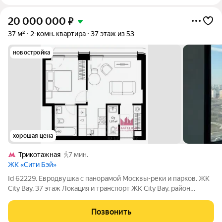
20 000 000
₽
37 м²
2-комн. квартира
37 этаж из 53
новостройка
хорошая цена
Трикотажная
7 мин.
ЖК «Сити Бэй»
Id 62229. Евродвушка с панорамой Москвы-реки и парков. ЖК
City Bay, 37 этаж Локация и транспорт ЖК City Bay, район
Митино / Строгино Пешая доступность: МЦД «Трикотажная»
(D2, 1012 мин.) Выезды: МКАД, Волоколамское шоссе,
Позвонить
Пятницкое шоссе