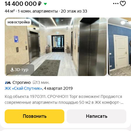
14 400 000
₽
44 м²
1-комн. апартаменты
20 этаж из 33
новостройка
3D-тур
Строгино
13 мин.
ЖК «Скай Спутник»
, 4 квартал 2019
Код объекта: 1970311. СРОЧНО!!! Торг возможен! Продаются
современные апартаменты площадью 50 м2 в ЖК комфорт-
класса Sky Sputnik в Красногорске. ПРЕИМУЩЕСТВА
КВАРТИРЫ: - удобная планировка (большая прихожая,
Позвонить
Написать
просторная кухня 20 м2, комфортный