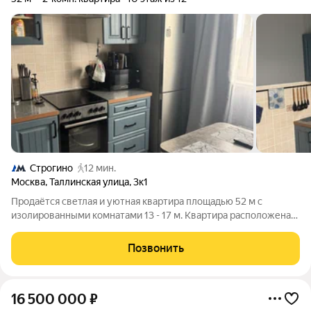
Строгино
12 мин.
Москва
,
Таллинская улица
,
3к1
Продаётся светлая и уютная квартира площадью 52 м с
изолированными комнатами 13 - 17 м. Квартира расположена
на 10 этаже и оснащена застеклённой лоджией. В одной из
комнат установлен кондиционер. Санузел раздельный, что
Позвонить
удобно для семьи. Кухня
16 500 000
₽