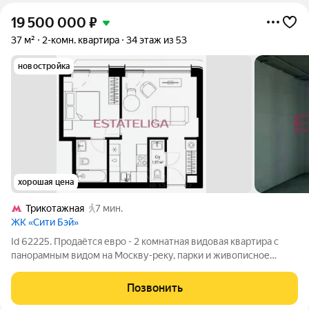
19 500 000
₽
37 м²
2-комн. квартира
34 этаж из 53
новостройка
хорошая цена
Трикотажная
7 мин.
ЖК «Сити Бэй»
Id 62225. Продаётся евро - 2 комнатная видовая квартира с
панорамным видом на Москву-реку, парки и живописное
шоссе. Территория: 11 га, разделена на 4 квартала (Atlantic,
Pacific, Indian, North) Закрытые дворы без машин (8 дворов в
Позвонить
каждом квартале)