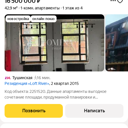
16 500 000
₽
42,9 м²
1-комн. апартаменты
1 этаж из 4
новостройка
онлайн показ
Тушинская
16 мин.
Резиденция «Loft River»
, 2 квартал 2015
Код объекта: 2251520. Данные апартаменты выгодное
сочетание площади, продуманной планировки и
дизайнерского ремонта в стиле лофт, в добротном
монолитном доме 2014 года. Окна во двор обеспечивают
Позвонить
Написать
тишину и приватность, первый этаж с отдельным входом с