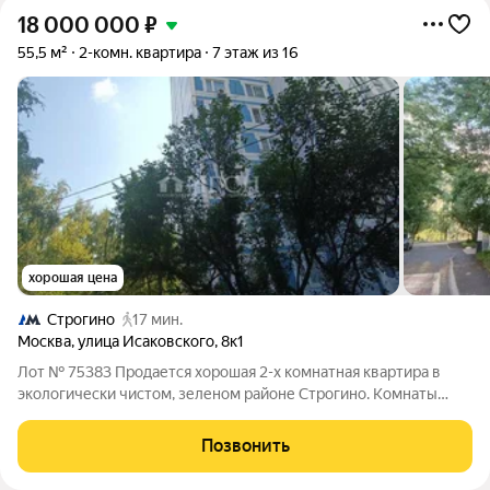
18 000 000
₽
55,5 м²
2-комн. квартира
7 этаж из 16
хорошая цена
Строгино
17 мин.
Москва
,
улица Исаковского
,
8к1
Лот № 75383 Продается хорошая 2-х комнатная квартира в
экологически чистом, зеленом районе Строгино. Комнаты
изолированные, сан узел раздельный, есть лоджия. Один
собственник.Вы можете обменять свою квартиру на эту, и
Позвонить
если Ваша квартира стоит