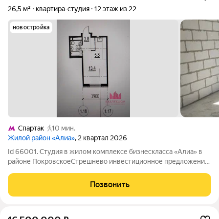
26,5 м²
квартира-студия
12 этаж из 22
новостройка
Спартак
10 мин.
Жилой район «Алиа»
, 2 квартал 2026
Id 66001. Студия в жилом комплексе бизнескласса «Алиа» в
районе ПокровскоеСтрешнево инвестиционное предложение
и удачный вариант для жизни с комфортом . Грамотная
планировка помогает рационально задействовать площадь, а
Позвонить
окна, выходящие во внутренний