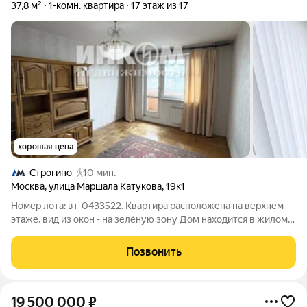
37,8 м²
1-комн. квартира
17 этаж из 17
хорошая цена
Строгино
10 мин.
Москва
,
улица Маршала Катукова
,
19к1
Номер лота: вт-0433522. Квартира расположена на верхнем
этаже, вид из окон - на зелёную зону Дом находится в жилом
массиве с развитой инфраструктурой: рядом школы, детские
сады, поликлиники, магазины, метро "Строгино" - 10-15 минут
Позвонить
пешком. Удобная
19 500 000
₽