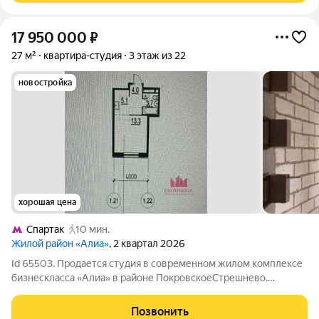
17 950 000
₽
27 м²
квартира-студия
3 этаж из 22
новостройка
хорошая цена
Спартак
10 мин.
Жилой район «Алиа»
, 2 квартал 2026
Id 65503. Продается студия в современном жилом комплексе
бизнескласса «Алиа» в районе ПокровскоеСтрешнево.
Пространство организовано максимально функционально.
Окна выходят во двор в квартире будет тихо и спокойно.
Позвонить