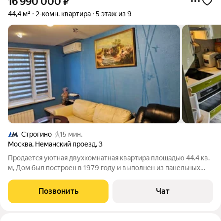
16 990 000
₽
44,4 м²
2-комн. квартира
5 этаж из 9
Строгино
15 мин.
Москва
,
Неманский проезд
,
3
Продается уютная двухкомнатная квартира площадью 44.4 кв.
м, Дом был построен в 1979 году и выполнен из панельных
материалов. Высота потолков 2.5 метра. Окна квартиры
выходят во двор. В квартире сделан качественный
Позвонить
Чат
евроремонт. ( для себя делали, с