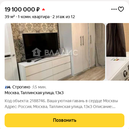
19 100 000
₽
39 м²
1-комн. квартира
2 этаж из 12
Строгино
5 мин.
Москва
,
Таллинская улица
,
13к3
Код объекта: 2188746. Ваша уютная гавань в сердце Москвы
Адрес: Россия, Москва, Таллинская улица, 13к3 Описание:
Уютная однокомнатная квартира в доме 1981 года постройки
ждёт новых хозяев. Квартира расположена на втором этаже
Позвонить
двенадцатиэтажного