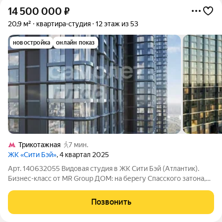
14 500 000
₽
20,9 м²
квартира-студия
12 этаж из 53
новостройка
онлайн показ
Трикотажная
7 мин.
ЖК «Сити Бэй»
, 4 квартал 2025
Арт. 140632055 Видовая студия в ЖК Сити Бэй (Атлантик).
Бизнес-класс от MR Group ДОМ: на берегу Спасского затона,
Покровское Стрешнево на северо-западе Москвы, на
территории комплекса 5 кварталов Indian, Atlantic, North, Cliff,
Позвонить
Pacific. особенная