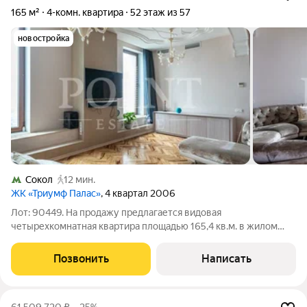
165 м²
4-комн. квартира
52 этаж из 57
новостройка
Сокол
12 мин.
ЖК «Триумф Палас»
, 4 квартал 2006
Лот: 90449. На продажу предлагается видовая
четырехкомнатная квартира площадью 165,4 кв.м. в жилом
комплексе "Триумф Палас" на 52-м этаже. Планировка:
просторная кухня-гостиная, три спальни со своими санузлами
Позвонить
Написать
и гардеробными, прихожая. Высота