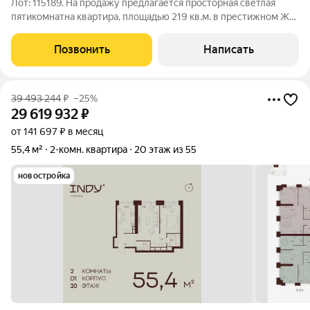
Лот: 115189. На продажу предлагается просторная светлая
пятикомнатна квартира, площадью 219 кв.м. в престижном ЖК
"Триумф Палас". Планировка: гостиная, кухня-столовая, три
спальни, одна из которых со своей гардеробной, кабинет, три
Позвонить
Написать
совмещенных
39 493 244
₽
–25%
29 619 932
₽
от 141 697 ₽ в месяц
55,4 м²
2-комн. квартира
20 этаж из 55
новостройка