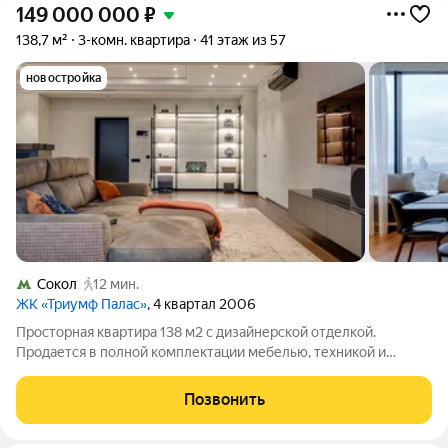
149 000 000
₽
138,7 м²
3-комн. квартира
41 этаж из 57
новостройка
Сокол
12 мин.
ЖК «Триумф Палас»
, 4 квартал 2006
Просторная квартира 138 м2 с дизайнерской отделкой.
Продается в полной комплектации мебелью, техникой и
декором. Квартира расположена на 41-м этаже, откуда
открываются шикарные виды на столицу. Комплексе премиум-
Позвонить
класса Триумф-Палас находится рядом с