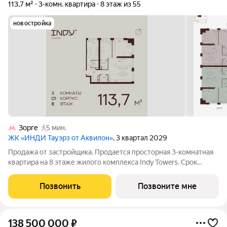
113,7 м²
3-комн. квартира
8 этаж из 55
новостройка
Зорге
5 мин.
ЖК «ИНДИ Тауэрз от Аквилон»
, 3 квартал 2029
Продажа от застройщика. Продается просторная 3-комнатная
квартира на 8 этаже жилого комплекса Indy Towers. Срок
сдачи: 3 кв. 2029 г. Расположение: Комплекс расположен в
Хорошевском районе Москвы, на улице Куусенина, в
Позвонить
Позвоните мне
окружении почти 150 гектаров
138 500 000
₽