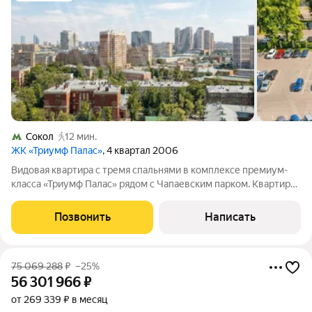
Сокол
12 мин.
ЖК «Триумф Палас»
, 4 квартал 2006
Видовая квартира с тремя спальнями в комплексе премиум-
класса «Триумф Палас» рядом с Чапаевским парком. Квартира
общей площадью 131 м расположена на четырнадцатом этаже
в корпусе 4А. Свободная планировка позволяет организовать
Позвонить
Написать
пространство по
75 069 288
₽
–25%
56 301 966
₽
от 269 339 ₽ в месяц