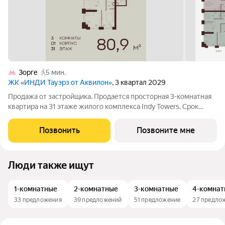
Зорге
5 мин.
ЖК «ИНДИ Тауэрз от Аквилон»
, 3 квартал 2029
Продажа от застройщика. Продается просторная 3-комнатная
квартира на 31 этаже жилого комплекса Indy Towers. Срок
сдачи: 3 кв. 2029 г. Расположение: Комплекс расположен в
Хорошевском районе Москвы, на улице Куусенина, в
Позвонить
Позвоните мне
окружении почти 150 гектаров
Люди также ищут
1-комнатные
2-комнатные
3-комнатные
4-комна
33 предложения
39 предложений
51 предложение
27 предло