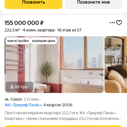
районе Москвы, на улице Куусенина, в окружении почти 150
Позвонить
Позвоните мне
гектаров парков для
155 000 000
₽
222,3 м²
4-комн. квартира
18 этаж из 57
новостройка
хорошая цена
3D-тур
Сокол
12 мин.
ЖК «Триумф Палас»
, 4 квартал 2006
Просторная видовая квартира 222,3 м в ЖК «Триумф Палас»
Квартира с тремя спальнями площадью 222,3 м расположена
на восемнадцатом этаже жилого комплекса «Триумф Палас».