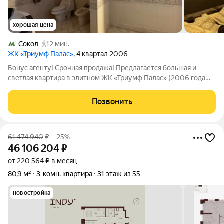
хорошая цена
Сокол
12 мин.
ЖК «Триумф Палас»
, 4 квартал 2006
Бонус агенту! Срочная продажа! Предлагается большая и
светлая квартира в элитном ЖК «Триумф Палас» (2006 года
постройки). В пешей доступности от нескольких станций
метро Сокол и Аэропорт. В квартире произведен
Позвонить
качественный дизайнерский ремонт, с
61 474 940
₽
–25%
46 106 204
₽
от 220 564 ₽ в месяц
80,9 м²
3-комн. квартира
31 этаж из 55
новостройка