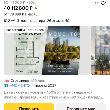
50 141 000
₽
–20%
40 112 800
₽
от 179 899 ₽ в месяц
81,2 м²
3-комн. квартира
26 этаж из 40
новостройка
есть видео
Стрешнево
10 мин.
ЖК «МОМЕНТС»
, 1 квартал 2027
Цены указаны с условием 100% оплаты и стандартной
ипотеки. Продается 3-к. квартира номер 699 общей площадью
81.2 кв.м. на 26-м этаже 40 этажного дома, корпус 2.3. С
предчистовой отделкой. МОМЕНТС ЖК бизнес-класса,
Позвонить
Позвоните мне