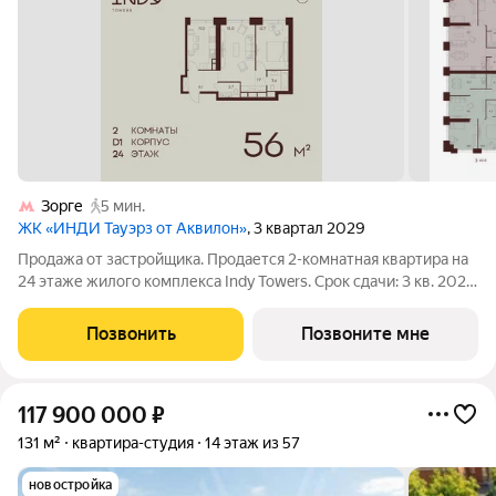
Зорге
5 мин.
ЖК «ИНДИ Тауэрз от Аквилон»
, 3 квартал 2029
Продажа от застройщика. Продается 2-комнатная квартира на
24 этаже жилого комплекса Indy Towers. Срок сдачи: 3 кв. 2029
г. Расположение: Комплекс расположен в Хорошевском
районе Москвы, на улице Куусенина, в окружении почти 150
Позвонить
Позвоните мне
гектаров парков для
117 900 000
₽
131 м²
квартира-студия
14 этаж из 57
новостройка