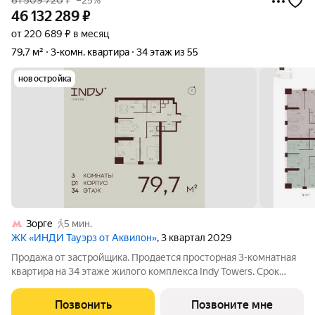
61 509 720
₽
–25%
46 132 289
₽
от 220 689 ₽ в месяц
79,7 м²
3-комн. квартира
34 этаж из 55
новостройка
Зорге
5 мин.
ЖК «ИНДИ Тауэрз от Аквилон»
, 3 квартал 2029
Продажа от застройщика. Продается просторная 3-комнатная
квартира на 34 этаже жилого комплекса Indy Towers. Срок
сдачи: 3 кв. 2029 г. Расположение: Комплекс расположен в
Хорошевском районе Москвы, на улице Куусенина, в
Позвонить
Позвоните мне
окружении почти 150 гектаров