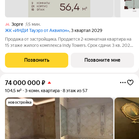
Зорге
5 мин.
ЖК «ИНДИ Тауэрз от Аквилон»
, 3 квартал 2029
Продажа от застройщика. Продается 2-комнатная квартира на
15 этаже жилого комплекса Indy Towers. Срок сдачи: 3 кв. 2029
г. Расположение: Комплекс расположен в Хорошевском
районе Москвы, на улице Куусенина, в окружении почти 150
Позвонить
Позвоните мне
гектаров парков для
74 000 000
₽
104,5 м²
3-комн. квартира
8 этаж из 57
новостройка