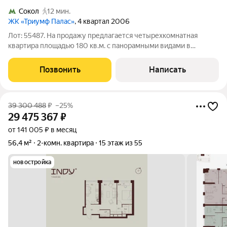
Сокол
12 мин.
ЖК «Триумф Палас»
, 4 квартал 2006
Лот: 55487. На продажу предлагается четырехкомнатная
квартира площадью 180 кв.м. с панорамными видами в
элитном жилом комплексе "Триумф Палас". Функциональная
планировка: кухня-гостиная, три спальни, гардеробная
Позвонить
Написать
комната, два совмещенных санузла. В
39 300 488
₽
–25%
29 475 367
₽
от 141 005 ₽ в месяц
56,4 м²
2-комн. квартира
15 этаж из 55
новостройка