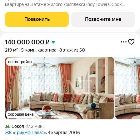
квартира на 3 этаже жилого комплекса Indy Towers. Срок
сдачи: 3 кв. 2029 г. Расположение: Комплекс расположен в
Хорошевском районе Москвы, на улице Куусенина, в
Позвонить
Позвоните мне
окружении почти 150 гектаров
140 000 000
₽
219 м²
5-комн. квартира
8 этаж из 50
новостройка
хорошая цена
Сокол
12 мин.
ЖК «Триумф Палас»
, 4 квартал 2006