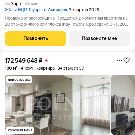
Зорге
5 мин.
ЖК «ИНДИ Тауэрз от Аквилон»
, 3 квартал 2029
Продажа от застройщика. Продается 2-комнатная квартира на
20 этаже жилого комплекса Indy Towers. Срок сдачи: 3 кв. 2029
г. Расположение: Комплекс расположен в Хорошевском
районе Москвы, на улице Куусенина, в окружении почти 150
Позвонить
Позвоните мне
гектаров парков для
172 549 648
₽
180 м²
4-комн. квартира
34 этаж из 57
новостройка
хорошая цена