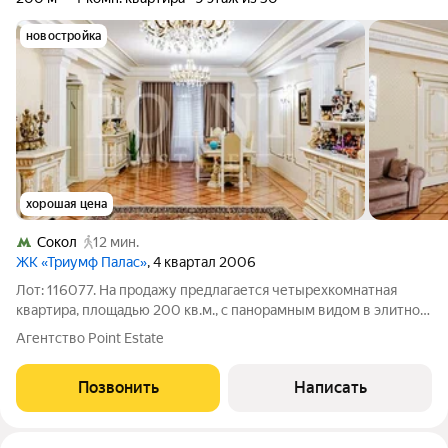
новостройка
хорошая цена
Сокол
12 мин.
ЖК «Триумф Палас»
, 4 квартал 2006
Лот: 116077. На продажу предлагается четырехкомнатная
квартира, площадью 200 кв.м., с панорамным видом в элитном
жилом комплексе "Триумф Палас". Функциональная
Агентство Point Estate
планировка: просторная гостиная-столовая, кухня, три спальни,
две из которых со своими
Позвонить
Написать