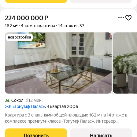
224 000 000
₽
162 м²
4-комн. квартира
14 этаж из 57
новостройка
Сокол
12 мин.
ЖК «Триумф Палас»
, 4 квартал 2006
Квартира с 3 спальнями общей площадью 162 м на 14 этаже в
комплексе премиум-класса «Триумф Палас». Интерьер
выполнен в современном стиле с преобладанием спокойных
оттенков. Эффектными акцентами служат винтажные
Позвонить
Написать