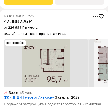
элементы, добавляющие особого шарма
63 184 968
₽
–25%
47 388 726
₽
от 226 699 ₽ в месяц
95,7 м²
3-комн. квартира
5 этаж из 55
новостройка
Зорге
5 мин.
ЖК «ИНДИ Тауэрз от Аквилон»
, 3 квартал 2029
Продажа от застройщика. Продается просторная 3-комнатная