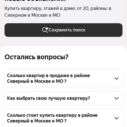
Купить квартиру, этажей в доме: от 20, районы: в
Северном в Москве и МО
Сохранить поиск
Остались вопросы?
Сколько квартир в продаже в районе
Северный в Москве и МО ?
На Яндекс Недвижимости в продаже в районе 
Северный в Москве и МО 29 квартир, из них 9 
Как выбрать свою лучшую квартиру?
объявлений от агентств, 20 объявлений от 
Чтобы купить квартиру в высотках в районе 
застройщиков
Северный, воспользуйтесь тепловой картой для 
Сколько стоит купить квартиру в районе
Северный в Москве и МО ?
оценки инфраструктуры и транспортной 