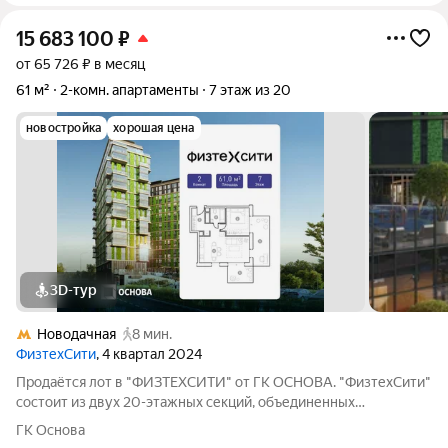
15 683 100
₽
от 65 726 ₽ в месяц
61 м²
2-комн. апартаменты
7 этаж из 20
новостройка
хорошая цена
3D-тур
Новодачная
8 мин.
ФизтехСити
, 4 квартал 2024
Продаётся лот в "ФИЗТЕХСИТИ" от ГК ОСНОВА. "ФизтехСити"
состоит из двух 20-этажных секций, объединенных
двухэтажным основанием, и включает 488 лотов с
ГК Основа
панорамным остеклением. В кластере собственный