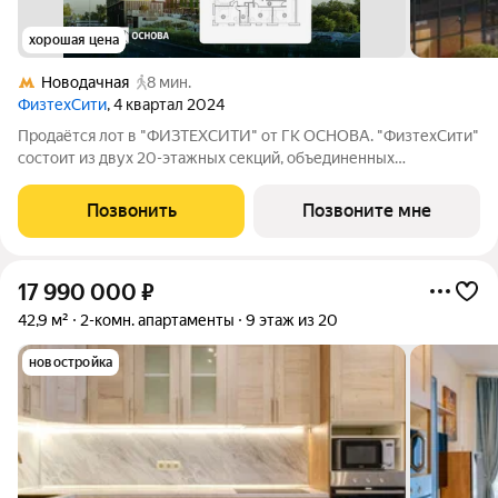
хорошая цена
Новодачная
8 мин.
ФизтехСити
, 4 квартал 2024
Продаётся лот в "ФИЗТЕХСИТИ" от ГК ОСНОВА. "ФизтехСити"
состоит из двух 20-этажных секций, объединенных
двухэтажным основанием, и включает 488 лотов с
панорамным остеклением. В кластере собственный
Позвонить
Позвоните мне
подземный паркинг и гостевые парковки, на первых
17 990 000
₽
42,9 м²
2-комн. апартаменты
9 этаж из 20
новостройка