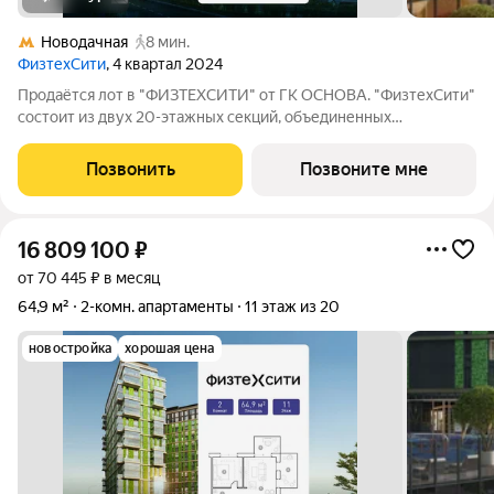
Новодачная
8 мин.
ФизтехСити
, 4 квартал 2024
Продаётся лот в "ФИЗТЕХСИТИ" от ГК ОСНОВА. "ФизтехСити"
состоит из двух 20-этажных секций, объединенных
двухэтажным основанием, и включает 488 лотов с
панорамным остеклением. В кластере собственный
Позвонить
Позвоните мне
подземный паркинг и гостевые парковки, на первых
16 809 100
₽
от 70 445 ₽ в месяц
64,9 м²
2-комн. апартаменты
11 этаж из 20
новостройка
хорошая цена