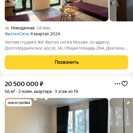
Новодачная
8 мин.
ФизтехСити
, 4 квартал 2024
Уютная студия в ЖК Физтех сити в Москве, по адресу:
Долгопрудненское шоссе, 3А. Общая площадь 26м. Два окна,
панорамное остекление. Высокие потолки 2.8 метра создают
ощущение простора. Окна выходят на закат, вечером очень
Позвонить
красиво! Апартаменты
20 500 000
₽
56 м²
2-комн. квартира
3 этаж из 19
новостройка