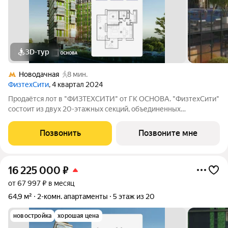
3D-тур
Новодачная
8 мин.
ФизтехСити
, 4 квартал 2024
Продаётся лот в "ФИЗТЕХСИТИ" от ГК ОСНОВА. "ФизтехСити"
состоит из двух 20-этажных секций, объединенных
двухэтажным основанием, и включает 488 лотов с
панорамным остеклением. В кластере собственный
Позвонить
Позвоните мне
подземный паркинг и гостевые парковки, на первых
16 225 000
₽
от 67 997 ₽ в месяц
64,9 м²
2-комн. апартаменты
5 этаж из 20
новостройка
хорошая цена