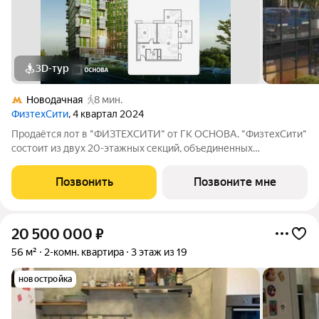
3D-тур
Новодачная
8 мин.
ФизтехСити
, 4 квартал 2024
Продаётся лот в "ФИЗТЕХСИТИ" от ГК ОСНОВА. "ФизтехСити"
состоит из двух 20-этажных секций, объединенных
двухэтажным основанием, и включает 488 лотов с
панорамным остеклением. В кластере собственный
Позвонить
Позвоните мне
подземный паркинг и гостевые парковки, на первых
20 500 000
₽
56 м²
2-комн. квартира
3 этаж из 19
новостройка