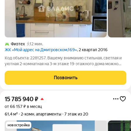
Физтех
12 мин.
ЖК «Мой адрес на Дмитровском,169»
, 2 квартал 2016
Код объекта: 2281257. Вашему вниманию стильная, светлая и
уютная 2-комнатная на 3-м этаже 19-этажного дома можно
заехать сразу и жить без дополнительных вложений.
Пространство ощущается свободным: 56 м общей площади, 34
Позвонить
м жилая, кухня 9,4 м с
15 785 940
₽
от 66 157 ₽ в месяц
61,4 м²
2-комн. апартаменты
7 этаж из 20
новостройка