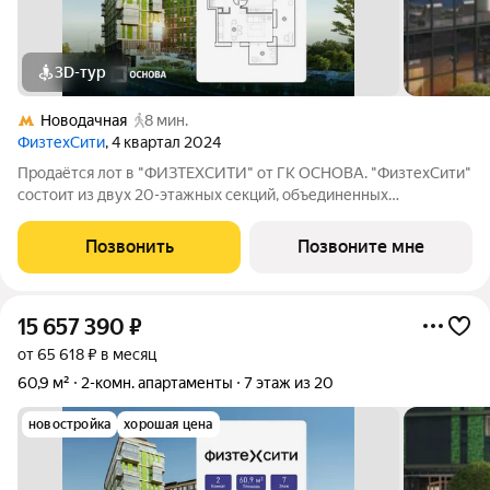
3D-тур
Новодачная
8 мин.
ФизтехСити
, 4 квартал 2024
Продаётся лот в "ФИЗТЕХСИТИ" от ГК ОСНОВА. "ФизтехСити"
состоит из двух 20-этажных секций, объединенных
двухэтажным основанием, и включает 488 лотов с
панорамным остеклением. В кластере собственный
Позвонить
Позвоните мне
подземный паркинг и гостевые парковки, на первых
15 657 390
₽
от 65 618 ₽ в месяц
60,9 м²
2-комн. апартаменты
7 этаж из 20
новостройка
хорошая цена