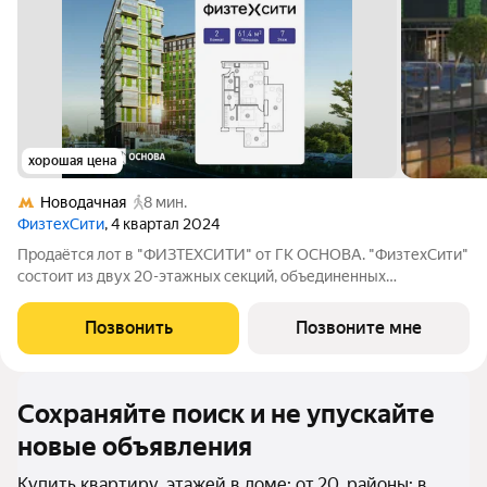
хорошая цена
Новодачная
8 мин.
ФизтехСити
, 4 квартал 2024
Продаётся лот в "ФИЗТЕХСИТИ" от ГК ОСНОВА. "ФизтехСити"
состоит из двух 20-этажных секций, объединенных
двухэтажным основанием, и включает 488 лотов с
панорамным остеклением. В кластере собственный
Позвонить
Позвоните мне
подземный паркинг и гостевые парковки, на первых
Сохраняйте поиск и не упускайте
новые объявления
Купить квартиру, этажей в доме: от 20, районы: в