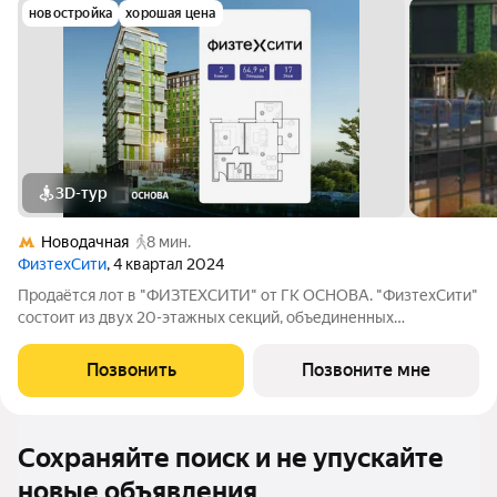
новостройка
хорошая цена
3D-тур
Новодачная
8 мин.
ФизтехСити
, 4 квартал 2024
Продаётся лот в "ФИЗТЕХСИТИ" от ГК ОСНОВА. "ФизтехСити"
состоит из двух 20-этажных секций, объединенных
двухэтажным основанием, и включает 488 лотов с
панорамным остеклением. В кластере собственный
Позвонить
Позвоните мне
подземный паркинг и гостевые парковки, на первых
Сохраняйте поиск и не упускайте
новые объявления