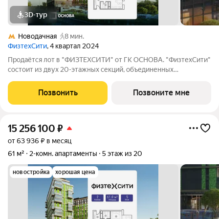
3D-тур
Новодачная
8 мин.
ФизтехСити
, 4 квартал 2024
Продаётся лот в "ФИЗТЕХСИТИ" от ГК ОСНОВА. "ФизтехСити"
состоит из двух 20-этажных секций, объединенных
двухэтажным основанием, и включает 488 лотов с
панорамным остеклением. В кластере собственный
Позвонить
Позвоните мне
подземный паркинг и гостевые парковки, на первых
15 256 100
₽
от 63 936 ₽ в месяц
61 м²
2-комн. апартаменты
5 этаж из 20
новостройка
хорошая цена