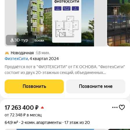
3D-тур
Новодачная
8 мин.
ФизтехСити
, 4 квартал 2024
Продаётся лот в "ФИЗТЕХСИТИ" от ГК ОСНОВА. "ФизтехСити"
состоит из двух 20-этажных секций, объединенных
двухэтажным основанием, и включает 488 лотов с
панорамным остеклением. В кластере собственный
Позвонить
Позвоните мне
подземный паркинг и гостевые парковки, на первых
17 263 400
₽
от 72 348 ₽ в месяц
64,9 м²
2-комн. апартаменты
17 этаж из 20