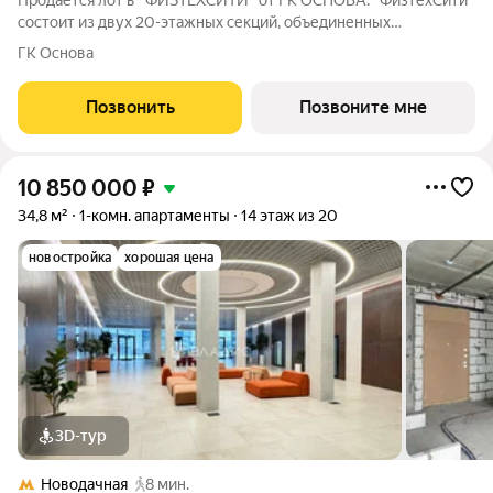
Продаётся лот в "ФИЗТЕХСИТИ" от ГК ОСНОВА. "ФизтехСити"
состоит из двух 20-этажных секций, объединенных
двухэтажным основанием, и включает 488 лотов с
ГК Основа
панорамным остеклением. В кластере собственный
подземный паркинг и гостевые парковки, на первых
Позвонить
Позвоните мне
10 850 000
₽
34,8 м²
1-комн. апартаменты
14 этаж из 20
новостройка
хорошая цена
3D-тур
Новодачная
8 мин.