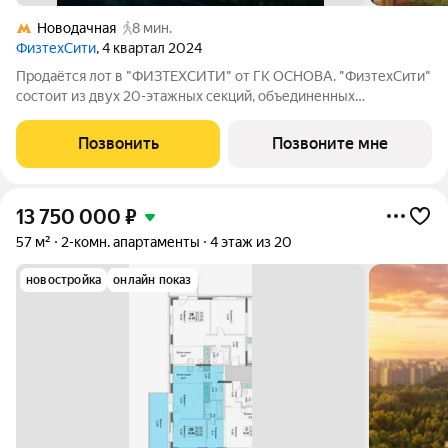
Новодачная
8 мин.
ФизтехСити
, 4 квартал 2024
Продаётся лот в "ФИЗТЕХСИТИ" от ГК ОСНОВА. "ФизтехСити"
состоит из двух 20-этажных секций, объединенных
двухэтажным основанием, и включает 488 лотов с
панорамным остеклением. В кластере собственный
Позвонить
Позвоните мне
подземный паркинг и гостевые парковки, на первых
13 750 000
₽
57 м²
2-комн. апартаменты
4 этаж из 20
новостройка
онлайн показ