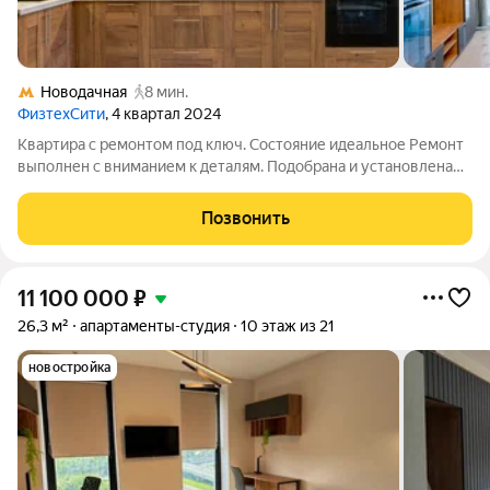
Новодачная
8 мин.
ФизтехСити
, 4 квартал 2024
Квартира с ремонтом под ключ. Состояние идеальное Ремонт
выполнен с вниманием к деталям. Подобрана и установлена
вся мебель, оборудование, бытовая техника, а также
предметы интерьера и посуда Панорамное остекление (окна в
Позвонить
пол). Панорамный вид из
11 100 000
₽
26,3 м²
апартаменты-студия
10 этаж из 21
новостройка