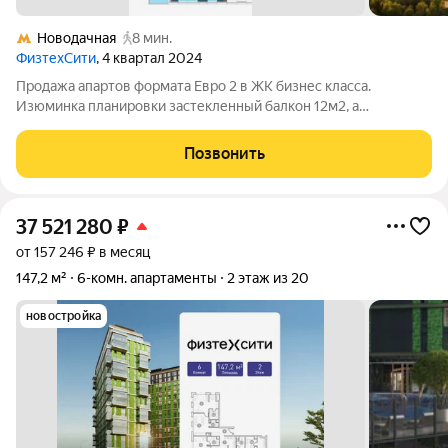
Новодачная
8 мин.
ФизтехСити
, 4 квартал 2024
Продажа апартов формата Евро 2 в ЖК бизнес класса.
Изюминка планировки застекленный балкон 12м2, а
особенность дома - Термоленд (спа-комплекс, фитнесс зал и
открытый круглогодичный бассейн с подогревом и выплывом
Позвонить
из закрытого). Современная система
37 521 280
₽
от 157 246 ₽ в месяц
147,2 м²
6-комн. апартаменты
2 этаж из 20
новостройка