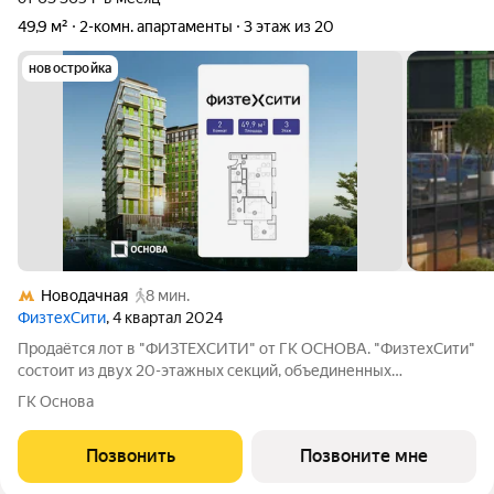
49,9 м²
2-комн. апартаменты
3 этаж из 20
новостройка
Новодачная
8 мин.
ФизтехСити
, 4 квартал 2024
Продаётся лот в "ФИЗТЕХСИТИ" от ГК ОСНОВА. "ФизтехСити"
состоит из двух 20-этажных секций, объединенных
двухэтажным основанием, и включает 488 лотов с
ГК Основа
панорамным остеклением. В кластере собственный
подземный паркинг и гостевые парковки, на первых
Позвонить
Позвоните мне