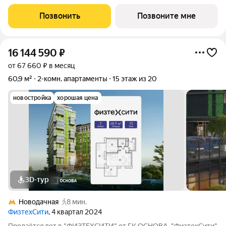
подземный паркинг и гостевые парковки, на первых
Позвонить
Позвоните мне
16 144 590
₽
от 67 660 ₽ в месяц
60,9 м²
2-комн. апартаменты
15 этаж из 20
новостройка
хорошая цена
3D-тур
Новодачная
8 мин.
ФизтехСити
, 4 квартал 2024