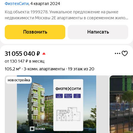
ФизтехСити
, 4 квартал 2024
Код объекта: 1999278. Уникальное предложение на рынке
недвижимости Москвы 2Е апартаменты в современном жилом
комплексе . Квартира расположена на 14 этаже 20-этажного
дома. Общая площадь 34,81 кв. м. Это идеальный выбор для
Позвонить
Написать
тех, кто ценит
31 055 040
₽
от 130 147 ₽ в месяц
105,2 м²
3-комн. апартаменты
19 этаж из 20
новостройка