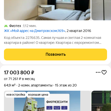
Физтех
12 мин.
ЖК «Мой адрес на Дмитровском,169»
, 2 квартал 2016
Код объекта: 2276635. Самая лучшая и светлая 2-комнатная
квартира в районе! О квартире: Квартира с евроремонтом
можно заехать и жить. Главное преимущество просторные 56
м. Кухня больше 9,4 метров. Окна выходят на обе стороны
Позвонить
дома. Раздельный
17 003 800
₽
от 71 261 ₽ в месяц
64,9 м²
2-комн. апартаменты
15 этаж из 20
новостройка
хорошая цена