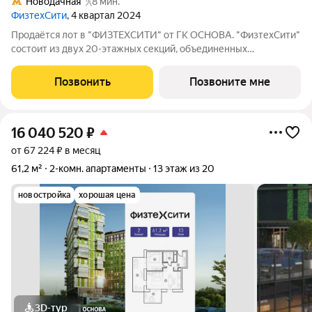
Новодачная
8 мин.
ФизтехСити
, 4 квартал 2024
Продаётся лот в "ФИЗТЕХСИТИ" от ГК ОСНОВА. "ФизтехСити"
состоит из двух 20-этажных секций, объединенных
двухэтажным основанием, и включает 488 лотов с
панорамным остеклением. В кластере собственный
Позвонить
Позвоните мне
подземный паркинг и гостевые парковки, на первых
16 040 520
₽
от 67 224 ₽ в месяц
61,2 м²
2-комн. апартаменты
13 этаж из 20
новостройка
хорошая цена
3D-тур