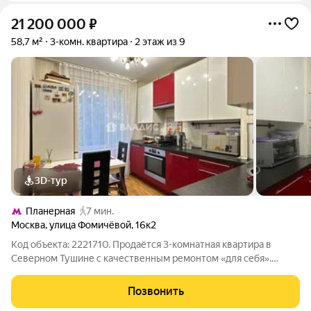
21 200 000
₽
58,7 м²
3-комн. квартира
2 этаж из 9
3D-тур
Планерная
7 мин.
Москва
,
улица Фомичёвой
,
16к2
Код объекта: 2221710. Продаётся 3-комнатная квартира в
Северном Тушине с качественным ремонтом «для себя».
Изолированные комнаты, паркет, новая проводка, мебель
остаётся. Один взрослый собственник. Локация экологичный и
Позвонить
развитый район Северо-запад