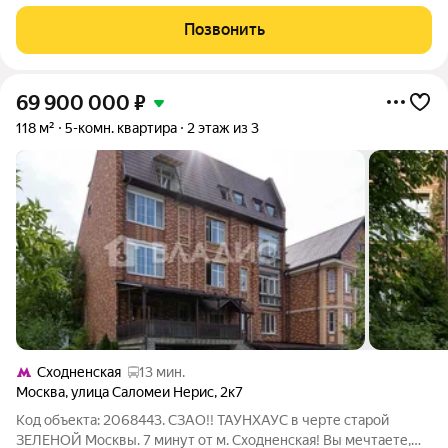
продаже уютная однокомнатная квартира в востребованном
районе Москвы по адресу: Туристская улица, 23. Объект
Позвонить
расположен на 12-м этаже
69 900 000
₽
118 м²
5-комн. квартира
2 этаж из 3
Сходненская
13 мин.
Москва
,
улица Саломеи Нерис
,
2к7
Код объекта: 2068443. СЗАО!! ТАУНХАУС в черте старой
ЗЕЛЕНОЙ Москвы. 7 минут от м. Сходненская! Вы мечтаете,