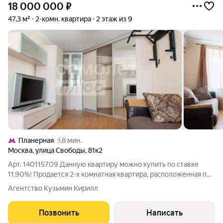
18 000 000
₽
47,3 м²
2-комн. квартира
2 этаж из 9
Планерная
8 мин.
Москва
,
улица Свободы
,
81к2
Арт. 140115709 Данную квартиру можно купить по ставке
11.90%! Продается 2-х комнатная квартира, расположенная по
адресу: Москва, СЗАО, р-н Северное Тушино, ул. Свободы, 81К2
Агентство Кузьмин Кирилл
Площадь квартиры составляет 47,3 м, располагается на 2/9
этажей. Квартира
Позвонить
Написать