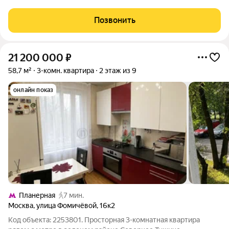
чтобы все близкие были рядом и дружно жили в одном доме?
Чтобы, при этом, была московская прописка и все блага
Позвонить
инфраструктуры мегаполиса? Вы
21 200 000
₽
58,7 м²
3-комн. квартира
2 этаж из 9
онлайн показ
Планерная
7 мин.
Москва
,
улица Фомичёвой
,
16к2
Код объекта: 2253801. Просторная 3-комнатная квартира