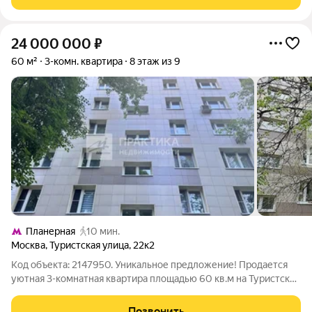
шaговой дoступнocти шкoлы,
24 000 000
₽
60 м²
3-комн. квартира
8 этаж из 9
Планерная
10 мин.
Москва
,
Туристская улица
,
22к2
Код объекта: 2147950. Уникальное предложение! Продается
уютная 3-комнатная квартира площадью 60 кв.м на Туристской
улице, д. 22, к. 2. В квартире выполнен качественный
современный ремонт можно сразу заехать и жить, не тратя
Позвонить