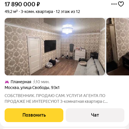
17 890 000
₽
49,2 м²
3-комн. квартира
12 этаж из 12
Планерная
10 мин.
Москва
,
улица Свободы
,
93к1
СОБСТВЕННИК. ПРОДАЮ САМ. УСЛУГИ АГЕНТА ПО
ПРОДАЖЕ НЕ ИНТЕРЕСУЮТ 3-комнатная квартира с
ремонтом и продуманной перепланировкой (находится на
завершающей стадии официального согласования). Можно
Позвонить
Чат
сразу заехать и жить. Основные преимущества: - открытый