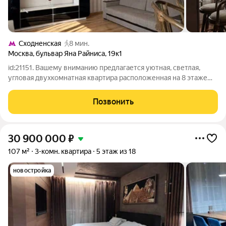
Сходненская
8 мин.
Москва
,
бульвар Яна Райниса
,
19к1
id:21151. Вашему вниманию предлагается уютная, светлая,
угловая двухкомнатная квартира расположенная на 8 этаже
блочного дома 1968 года постройки. Квартира обладает
функциональным планировочным решением: зона кухни
Позвонить
гостиной 20 м2, изолированной
30 900 000
₽
107 м²
3-комн. квартира
5 этаж из 18
новостройка