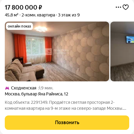
17 800 000
₽
45,8 м²
2-комн. квартира
3 этаж из 9
онлайн показ
Сходненская
9 мин.
Москва
,
бульвар Яна Райниса
,
12
Код объекта: 2291349. Продаётся светлая просторная 2-
комнатная квартира на 9-м этаже на северо-западе Москвы.
Это отличный вариант для тех, кто ценит комфорт,
спокойствие, транспортную доступность и зелёное
Позвонить
окружение. Описание квартиры Квартира с