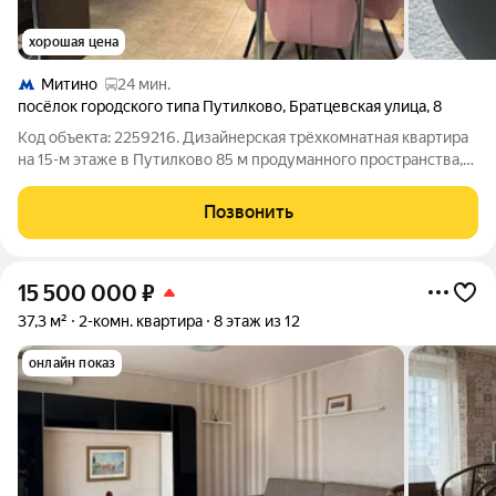
хорошая цена
Митино
24 мин.
посёлок городского типа Путилково
,
Братцевская улица
,
8
Код объекта: 2259216. Дизайнерская трёхкомнатная квартира
на 15-м этаже в Путилково 85 м продуманного пространства,
где каждый день начинается с естественного света и
ощущается свобода планировки. Интерьер выполнен в
Позвонить
спокойной, современной гамме:
15 500 000
₽
37,3 м²
2-комн. квартира
8 этаж из 12
онлайн показ