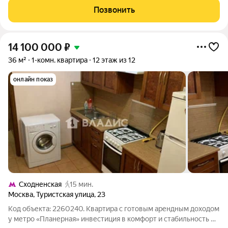
школа с французским уклоном, напротив детский сад. В 3
Позвонить
минутах магазины: пятерочка,
14 100 000
₽
36 м²
1-комн. квартира
12 этаж из 12
онлайн показ
Сходненская
15 мин.
Москва
,
Туристская улица
,
23
Код объекта: 2260240. Квартира с готовым арендным доходом
у метро «Планерная» инвестиция в комфорт и стабильность В