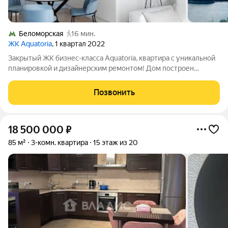
Беломорская
16 мин.
ЖК Aquatoria
, 1 квартал 2022
Закрытый ЖК бизнес-класса Aquatoria, квартира с уникальной
планировкой и дизайнерским ремонтом! Дом построен
международным девелопером премиум-класса Wainbridge с
безупречной репутацией строительства и проектирования. О
Позвонить
квартире: - Редкая планировка
18 500 000
₽
85 м²
3-комн. квартира
15 этаж из 20