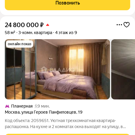
ремонт (частично обновлялся в 2023г.) Кухонный гарнитур со
Позвонить
встроенной техникой
24 800 000
₽
58 м²
3-комн. квартира
4 этаж из 9
онлайн показ
Планерная
9 мин.
Москва
,
улица Героев Панфиловцев
,
19
Код объекта: 2059651. Уютная трехкомнатная квартира-
распашонка. На кухне и 2 комнатах окна выходят на улицу, в
комнате с балконом во двор. В 1 минуте ходьбы находится