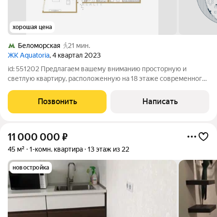
хорошая цена
Беломорская
21 мин.
ЖК Aquatoria
, 4 квартал 2023
id: 551202 Предлагаем вашему вниманию просторную и
светлую квартиру, расположенную на 18 этаже современного
20-этажного дома в одном из самых престижных районов
Москвы. Общая площадь квартиры составляет 183.60 м, что
Позвонить
Написать
делает ее идеальным выбором как
11 000 000
₽
45 м²
1-комн. квартира
13 этаж из 22
новостройка