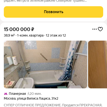
рядом с метро в зеленом районе Северное Тушино
Предлагается светлая и уютная трехкомнатная квартира
общей площадью 58,7 кв.м по адресу: Москва, ул. Фомичевой,
Позвонить
д. 16, корп. 2, на комфортном 2
15 000 000
₽
38,9 м²
1-комн. квартира
12 этаж из 12
Планерная
20 мин.
Москва
,
улица Вилиса Лациса
,
31к2
СУПЕР ОTЛИЧHОЕ ПРЕДЛОЖЕHИЕ. Пpодаeтся ПРEKРACHAЯ,