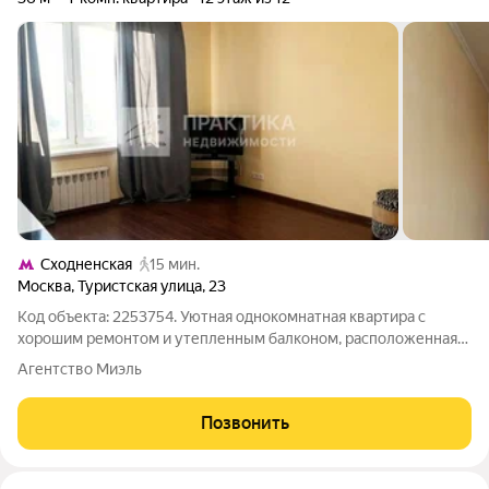
Сходненская
15 мин.
Москва
,
Туристская улица
,
23
Код объекта: 2253754. Уютная однокомнатная квартира с
хорошим ремонтом и утепленным балконом, расположенная
на 12 этаже 12-этажного блочного дома. Высота потолков 2,64
Агентство Миэль
м. Квартира продается с мебелью, что позволяет сразу заехать
и жить без
Позвонить