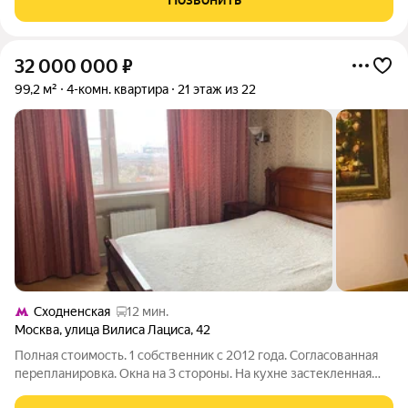
время и деньги на
32 000 000
₽
99,2 м²
4-комн. квартира
21 этаж из 22
Сходненская
12 мин.
Москва
,
улица Вилиса Лациса
,
42
Полная стоимость. 1 собственник с 2012 года. Согласованная
перепланировка. Окна на 3 стороны. На кухне застекленная
лоджия (в указанную общую площадь НЕ входит). Хороший