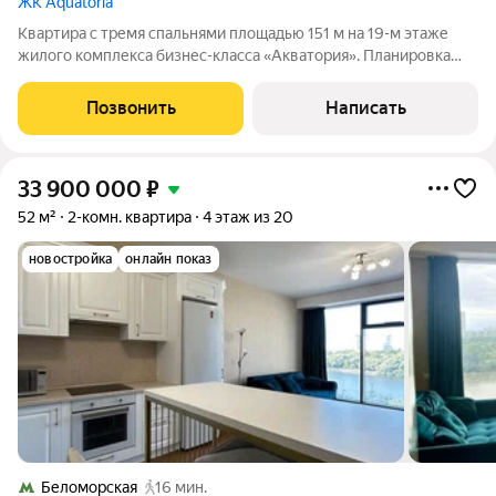
ЖК Aquatoria
Квартира с тремя спальнями площадью 151 м на 19-м этаже
жилого комплекса бизнес-класса «Акватория». Планировка
включает просторную кухню гостиную, мастер-спальню с
собственной ванной комнатой и гардеробной, две
Позвонить
Написать
дополнительные спальни, санузел и
33 900 000
₽
52 м²
2-комн. квартира
4 этаж из 20
новостройка
онлайн показ
Беломорская
16 мин.