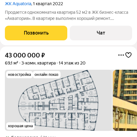
ЖК Aquatoria
, 1 квартал 2022
Продается однокомнатна квартира 52 м2 в ЖК бизнес-класса
«Акватория». В квартире выполнен хороший ремонт.
Комфортная планировка квартиры: кухня-гостиная - 20 м,
спальня - 17 м. Панорамное остекленнение. Квартира
Позвонить
Чат
оборудована современными механизмами
43 000 000
₽
69,1 м²
3-комн. квартира
14 этаж из 20
новостройка
онлайн показ
хорошая цена