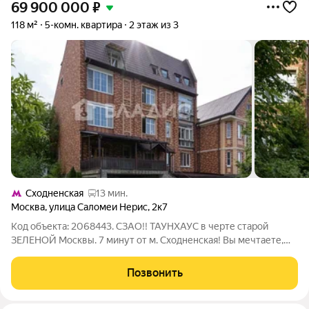
69 900 000
₽
118 м²
5-комн. квартира
2 этаж из 3
Сходненская
13 мин.
Москва
,
улица Саломеи Нерис
,
2к7
Код объекта: 2068443. СЗАО!! ТАУНХАУС в черте старой
ЗЕЛЕНОЙ Москвы. 7 минут от м. Сходненская! Вы мечтаете,
чтобы все близкие были рядом и дружно жили в одном доме?
Чтобы, при этом, была московская прописка и все блага
Позвонить
инфраструктуры мегаполиса? Вы