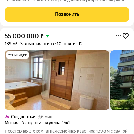
Записывайтесь на просмотр! Видовая квартира в ЖК Aquatoria:
бизнес-класс на первой линии воды. Продается квартира, где
каждое утро начинается с панорамного вида на Химкинское
Позвонить
водохранилище.
55 000 000
₽
139 м²
3-комн. квартира
10 этаж из 12
есть видео
Сходненская
6 мин.
Москва
,
Аэродромная улица
,
15к1
Просторная 3-х комнатная семейная квартира 139.8 м с сауной