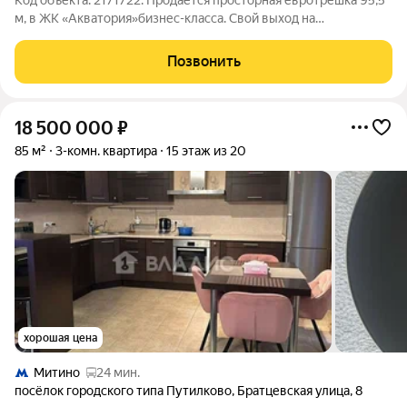
Код объекта: 2171722. Продается просторная евротрешка 95,5
м, в ЖК «Акватория»бизнес-класса. Свой выход на
набережную. Идеальный вариант для семьи, где ценится
личное пространство и комфорт. Удобная планировка: Общая
Позвонить
площадь: 95,5 м.
18 500 000
₽
85 м²
3-комн. квартира
15 этаж из 20
хорошая цена
Митино
24 мин.
посёлок городского типа Путилково
,
Братцевская улица
,
8