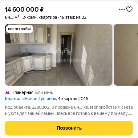
14 600 000
₽
64,3 м²
2-комн. квартира
15 этаж из 22
новостройка
Планерная
15 мин.
Квартал «Новое Тушино»
, 4 квартал 2016
Код объекта: 2288202. В продаже 64.3 кв. м спокойствия, света
и уюта для вашей семьи. Здесь всё готово к вашему приезду:
Просторная кухня-гостиная с большими окнами идеальное
место для встреч. Две изолированные комнаты со светлыми
Позвонить
стенами (никаких