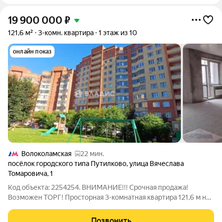
19 900 000
₽
121,6 м²
3-комн. квартира
1 этаж из 10
онлайн показ
Волоколамская
22 мин.
посёлок городского типа Путилково
,
улица Вячеслава
Томаровича
,
1
Код объекта: 2254254. ВНИМАНИЕ!!! Срочная продажа!
Возможен ТОРГ! Просторная 3-комнатная квартира 121,6 м на
1-м этаже кирпичного дома по адресу: Московская область,
Красногорск, Путилково, ул. Вячеслава Томаровича, 1. Высота
Позвонить