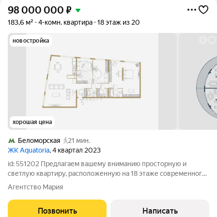
98 000 000
₽
183,6 м²
4-комн. квартира
18 этаж из 20
новостройка
хорошая цена
Беломорская
21 мин.
ЖК Aquatoria
, 4 квартал 2023
id: 551202 Предлагаем вашему вниманию просторную и
светлую квартиру, расположенную на 18 этаже современного
20-этажного дома в одном из самых престижных районов
Агентство Мария
Москвы. Общая площадь квартиры составляет 183.60 м, что
делает ее идеальным выбором как
Позвонить
Написать