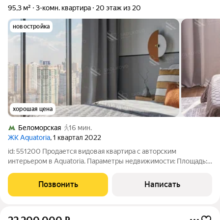
95,3 м²
3-комн. квартира
20 этаж из 20
новостройка
хорошая цена
Беломорская
16 мин.
ЖК Aquatoria
, 1 квартал 2022
id: 551200 Продается видовая квартира с авторским
интерьером в Aquatoria. Параметры недвижимости: Площадь:
96 м Этаж: 20 Класс: Бизнес Документы: Чистые и готовые к
сделке Собственник: 1 взрослый Погрузитесь в атмосферу
Позвонить
Написать
современного комфорта и