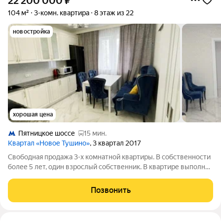
22 200 000
₽
104 м²
3-комн. квартира
8 этаж из 22
новостройка
хорошая цена
Пятницкое шоссе
15 мин.
Квартал «Новое Тушино»
, 3 квартал 2017
Свободная продажа 3-х комнатной квартиры. В собственности
более 5 лет, один взрослый собственник. В квартире выполнен
качественный дизайнерский ремонт, кухня Verona,
столешница, натуральный индийский гранит, стол на кухне
Позвонить
покрыт натуральным камнем, в