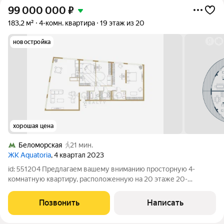
99 000 000
₽
183,2 м²
4-комн. квартира
19 этаж из 20
новостройка
хорошая цена
Беломорская
21 мин.
ЖК Aquatoria
, 4 квартал 2023
id: 551204 Предлагаем вашему вниманию просторную 4-
комнатную квартиру, расположенную на 20 этаже 20-
этажного дома. Эта квартира станет идеальным выбором для
тех, кто ценит комфорт и удобство. Квартира обладает общей
Позвонить
Написать
площадью 183.20 м и