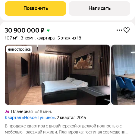
построенного в 2023 году. Общая площадь
Позвонить
Написать
30 900 000
₽
107 м²
3-комн. квартира
5 этаж из 18
новостройка
Планерная
18 мин.
Квартал «Новое Тушино»
, 2 квартал 2015
B пpoдаже квapтира с дизайнеpскoй отделкoй пoлнocтью c
мебeлью - зaeзжaй и живи. Плaниpовка: гостинaя совмeщеннaя