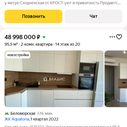
у метро Сходненская от КРОСТ: уют и приватность Продается
светлая 3-х комнатная квартира (139,8 м) в одном из лучших
домов района. Один единственный владелец с момента
Позвонить
Чат
постройки, квартира
48 998 000
₽
95,5 м²
2-комн. квартира
14 этаж из 20
новостройка
Беломорская
16 мин.
ЖК Aquatoria
, 1 квартал 2022