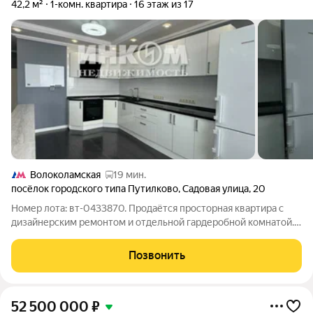
42,2 м²
1-комн. квартира
16 этаж из 17
Волоколамская
19 мин.
посёлок городского типа Путилково
,
Садовая улица
,
20
Номер лота: вт-0433870. Продаётся просторная квартира с
дизайнерским ремонтом и отдельной гардеробной комнатой.
Удобная локация: от м. Планерная автобусная остановка
находится в минуте ходьбы. Транспорт ходит часто, ожидать
Позвонить
не приходится. Остановка
52 500 000
₽