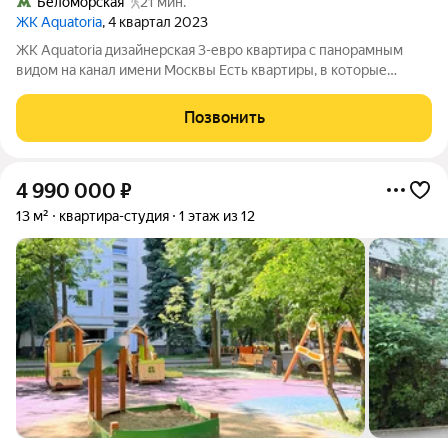
Беломорская
21 мин.
ЖК Aquatoria
, 4 квартал 2023
ЖК Aquatoria дизайнерская 3-евро квартира с панорамным
видом на канал имени Москвы Есть квартиры, в которые
заходишь и понимаешь: здесь всё продумано до мелочей. Эта
квартира именно такая. Она создавалась не для перепродажи,
Позвонить
а для собственного
4 990 000
₽
13 м²
квартира-студия
1 этаж из 12