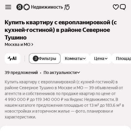
Купить квартиру с европланировкой (с
кухней-гостиной) в районе Северное
Тушино
Москва и МО
AI
Фильтры
Комнаты
Цена
Площа
3
39 предложений
•
по актуальности
Купить квартиру с европланировкой (с кухней-гостиной) в
районе Северное Тушино в Москве и МО — 39 объявлений от
агентств и собственников по продаже квартир по цене от
4 990 000 ₽ до 119 340 000 ₽ на Яндекс Недвижимости. В
нашем каталоге предложения площадью от 13 м² до 183,6 м² в
новостройках и вторичном жилье — фото, планировки и
характеристики.