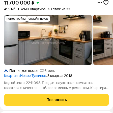
11 700 000
₽
41,5 м²
1-комн. квартира
10 этаж из 22
новостройка
онлайн показ
Пятницкое шоссе
16 мин.
Квартал «Новое Тушино»
, 3 квартал 2018
Код объекта: 2241098. Продается уютная 1-комнатная
квартира с качественный, современным ремонтом. Квартира
чистая, ухоженная, полностью готова к проживанию. Остается
мебель на кухне: гарнитур IKEA. В спальне остается
Позвонить
вместительный шкаф. В отделке