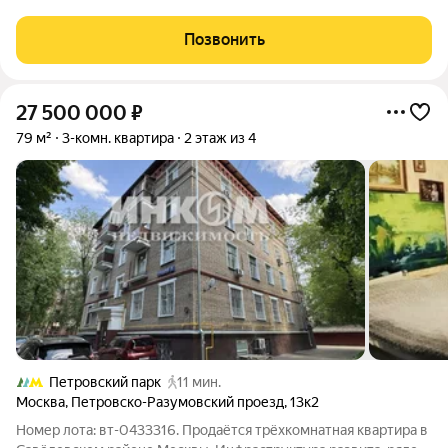
Москвы. В квартире выполнен современный дизайнерский
ремонт. Удачная планировка квартиры. Изолированные 3-ри
Позвонить
комнаты: 16,8м2, 10,7м2 и
27 500 000
₽
79 м²
3-комн. квартира
2 этаж из 4
Петровский парк
11 мин.
Москва
,
Петровско-Разумовский проезд
,
13к2
Номер лота: вт-0433316. Продаётся трёхкомнатная квартира в