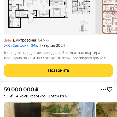
Дмитровская
4 мин.
ЖК «Симфония 34»
, 4 квартал 2024
К продаже предлагается видовая 3-комнатная квартира
площадью 84 кв.м на 17 этаже, 36 этажного жилого домка с
высотой потолков - 3 м, расположенная в ЖК Премиум-класса
Symphony 34 (Башня Сиена) (САО, район Савеловский).
Позвонить
Собственник: юр. лицо. ЖК
59 000 000
₽
95 м²
4-комн. квартира
2 этаж из 6