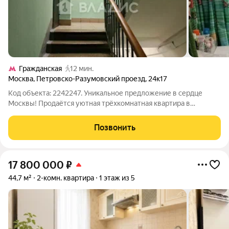
Гражданская
12 мин.
Москва
,
Петровско-Разумовский проезд
,
24к17
Код объекта: 2242247. Уникальное предложение в сердце
Москвы! Продаётся уютная трёхкомнатная квартира в
Петровско-Разумовском проезде, 24к17. Дом построен из
кирпича в 1960 году, отличается надёжностью и хорошей
Позвонить
звукоизоляцией. Квартира расположена
17 800 000
₽
44,7 м²
2-комн. квартира
1 этаж из 5