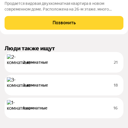
Продается видовая двухкомнатная квартира в новом
современном доме. Расположена на 26-м этаже. много
воздуха и простора. До станции метро "Дмитровская" всего 10
минут пешком, до метро "Петровский парк" 25 минут пешком,
Позвонить
что делает это место идеальным
Люди также ищут
2-комнатные
21
3-комнатные
18
1-комнатные
16