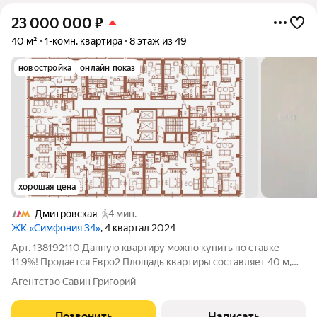
23 000 000
₽
40 м²
1-комн. квартира
8 этаж из 49
новостройка
онлайн показ
хорошая цена
Дмитровская
4 мин.
ЖК «Симфония 34»
, 4 квартал 2024
Арт. 138192110 Данную квартиру можно купить по ставке
11.9%! Продается Евро2 Площадь квартиры составляет 40 м,
располагается на 8/39 этажей. Премиальная входная группа,
Агентство Савин Григорий
бесшумные скоростные лифты. О КВАРТИРЕ: - Квартира в
отделки White box + бонус о
Позвонить
Написать