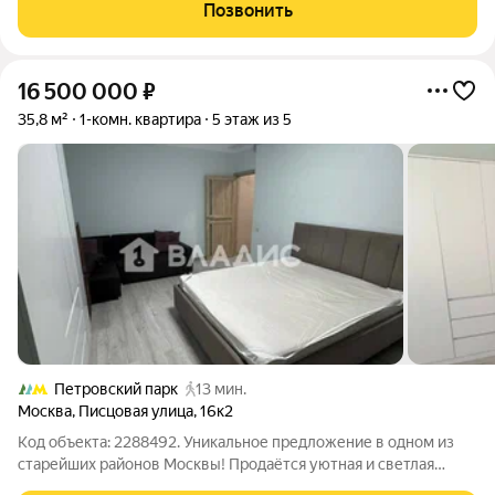
дома бизнес-класса, знаменитого успешной реализацией в
Позвонить
2017 году проекта
16 500 000
₽
35,8 м²
1-комн. квартира
5 этаж из 5
Петровский парк
13 мин.
Москва
,
Писцовая улица
,
16к2
Код объекта: 2288492. Уникальное предложение в одном из
старейших районов Москвы! Продаётся уютная и светлая
однокомнатная квартира площадью 35,8 кв. м на пятом этаже