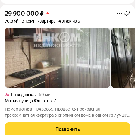
29 900 000
₽
76,8 м²
3-комн. квартира
4 этаж из 5
Гражданская
9 мин.
Москва
,
улица Юннатов
,
7
Номер лота: вт-0433859. Продаётся прекрасная
трехкомнатная квартира в кирпичном доме в одном из лучших
районов Москвы. Площадь без учёта балкона 76.8, а с
балконом - 77.3 кв. м., просторные, изолированные комнаты
Позвонить
20,5, 15,7, 14,8 кв. м, кухня 8.2 кв.