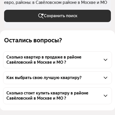
евро, районы: в Савёловском районе в Москве и МО
Сохранить поиск
Остались вопросы?
Сколько квартир в продаже в районе
Савёловский в Москве и МО ?
На Яндекс Недвижимости в продаже в районе 
Савёловский в Москве и МО 64 квартиры, из них 1 
Как выбрать свою лучшую квартиру?
объявление от собственников, 63 объявления от 
Чтобы купить квартиру с ремонтом во вторичке в 
агентств
районе Савёловский, воспользуйтесь тепловой 
Сколько стоит купить квартиру в районе
Савёловский в Москве и МО ?
картой для оценки инфраструктуры и 
транспортной доступности в выбранном районе в 
Цена за 
292 671 — 1,09 млн ₽
районе Савёловский в Москве и МО
квадратный 