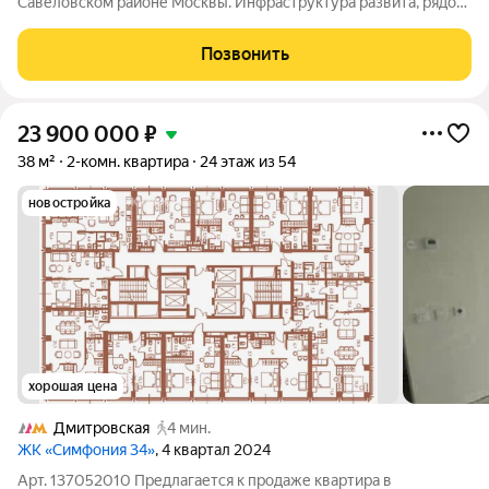
Савёловском районе Москвы. Инфраструктура развита, рядом
находятся "Парк Динамо" и "Петровский парк". В пешей
доступности от дома расположены продуктовые магазины,
Позвонить
рестораны и кофейни, а
23 900 000
₽
38 м²
2-комн. квартира
24 этаж из 54
новостройка
хорошая цена
Дмитровская
4 мин.
ЖК «Симфония 34»
, 4 квартал 2024
Арт. 137052010 Предлагается к продаже квартира в