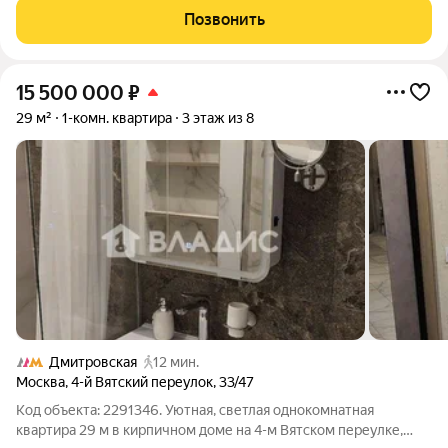
пятиэтажного кирпичного дома 1931 года постройки по адресу:
Позвонить
Писцовая улица, 16к2.
15 500 000
₽
29 м²
1-комн. квартира
3 этаж из 8
Дмитровская
12 мин.
Москва
,
4-й Вятский переулок
,
33/47
Код объекта: 2291346. Уютная, светлая однокомнатная
квартира 29 м в кирпичном доме на 4-м Вятском переулке,