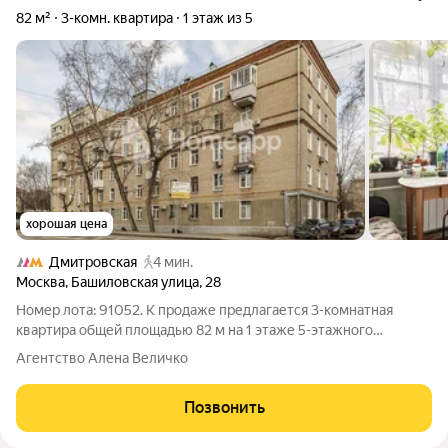
82 м²
3-комн. квартира
1 этаж из 5
хорошая цена
Дмитровская
4 мин.
Москва
,
Башиловская улица
,
28
Номер лота: 91052. К продаже предлагается 3-комнатная
квартира общей площадью 82 м на 1 этаже 5-этажного
кирпичного дома. Дом, построенный в 1957 году, предлагает
Агентство Алена Величко
комфортное проживание в тихом районе города. Квартира с
отличной планировкой: три
Позвонить