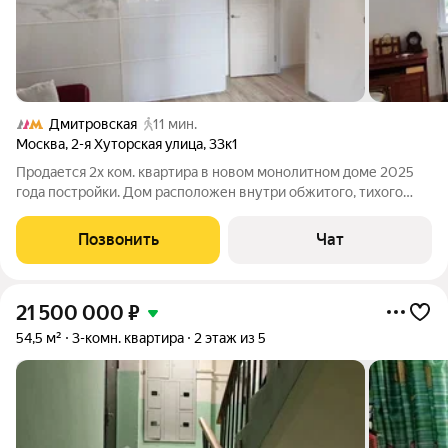
Дмитровская
11 мин.
Москва
,
2-я Хуторская улица
,
33к1
Продается 2х ком. квартира в новом монолитном доме 2025
года постройки. Дом расположен внутри обжитого, тихого
района с развитой инфраструктурой. Состояние квартиры
хорошее, чистое - ремонт от застройщика. Планировка
Позвонить
Чат
квартиры имеет Г-образную форму.
21 500 000
₽
54,5 м²
3-комн. квартира
2 этаж из 5