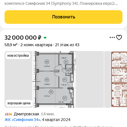
комплексе Симфония 34 (Symphony 34). Планировка евро2:
кухня-гостиная и спальня. Отделка white box. Панорамные окна
с теплым алюминиевым профилем. Есть форточка. В квартиру
Позвонить
заведено оборудование под
32 000 000
₽
58,9 м²
2-комн. квартира
21 этаж из 43
новостройка
хорошая цена
Дмитровская
4 мин.
ЖК «Симфония 34»
, 4 квартал 2024