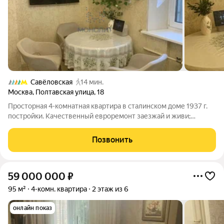
Савёловская
14 мин.
Москва
,
Полтавская улица
,
18
Просторная 4-комнатная квартира в сталинском доме 1937 г.
постройки. Качественный евроремонт заезжай и живи;
Просторные комнаты, высокие потолки создают ощущения
простора и света; Два совмещённых санузла комфорт для
Позвонить
большой семьи; Тихий вид во
59 000 000
₽
95 м²
4-комн. квартира
2 этаж из 6
онлайн показ