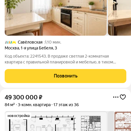
Савёловская
10 мин.
Москва
,
1-я улица Бебеля
,
3
Код объекта: 2241543. В продаже светлая 2-комнатная
квартира с правильной планировкой и мебелью, в тихом
зелёном дворе, рядом с метро. Добавила фотографии с
обработкой ИИ что бы наглядно было видно, как с минимум
Позвонить
затрат сделать из данной квартиры
49 300 000
₽
84 м²
3-комн. квартира
17 этаж из 36
новостройка