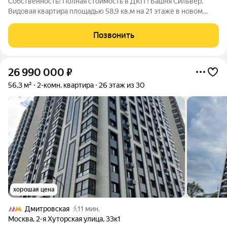
Собственность! Полная стоимость в ДКП ! Башня Сильвер.
Видовая квартира площадью 58,9 кв.м на 21 этаже в новом
современном жилом комплексе бизнес-класса Symphony 34ю
ДОКУМЕНТЫ: - Один собственник - Без обременений -
Позвонить
Материнский капитал не
26 990 000
₽
56,3 м²
2-комн. квартира
26 этаж из 30
хорошая цена
Дмитровская
11 мин.
Москва
,
2-я Хуторская улица
,
33к1