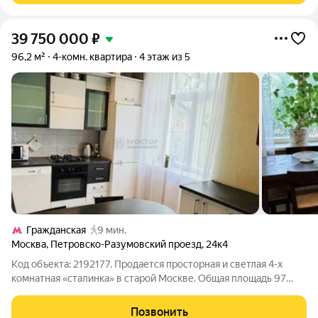
39 750 000
₽
96,2 м²
4-комн. квартира
4 этаж из 5
Гражданская
9 мин.
Москва
,
Петровско-Разумовский проезд
,
24к4
Код объекта: 2192177. Продается просторная и светлая 4-х
комнатная «сталинка» в старой Москве. Общая площадь 97
кв.м, 3 изолированные комнаты и кухня-гостиная, 2
застекленных балкона Оснащение и комфорт Квартира
Позвонить