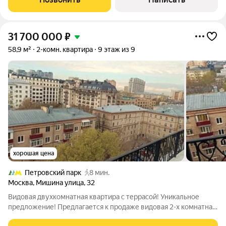
31 700 000
₽
58,9 м²
2-комн. квартира
9 этаж из 9
хорошая цена
Петровский парк
8 мин.
Москва
,
Мишина улица
,
32
Видовая двухкомнатная квартира с террасой! Уникальное
предложение! Предлагается к продаже видовая 2-х комнатная
квартира с дизайнерским ремонтом на мансардном этаже