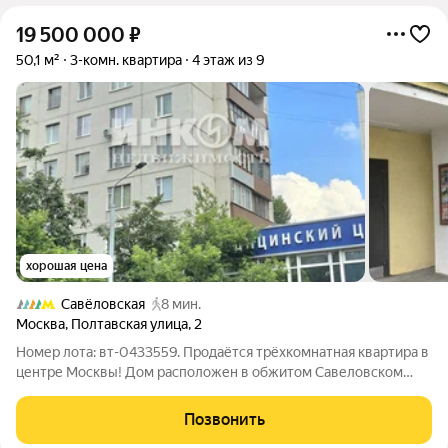
19 500 000
₽
50,1 м²
3-комн. квартира
4 этаж из 9
хорошая цена
Савёловская
8 мин.
Москва
,
Полтавская улица
,
2
Номер лота: вт-0433559. Продаётся трёхкомнатная квартира в
центре Москвы! Дом расположен в обжитом Савеловском
районе Москвы с развитой инфраструктурой: в шаговой
доступности - магазины, ТЦ, школы, поликлиники, парки, зоны
Позвонить
отдыха и досуга; 2 минуты