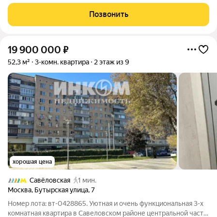
33/47 компактный и полностью готовый к жизни вариант с
качественным евроремонтом и балконом для утреннего кофе.
Позвонить
Комната 20 м достаточно
19 900 000
₽
52,3 м²
3-комн. квартира
2 этаж из 9
хорошая цена
Савёловская
1 мин.
Москва
,
Бутырская улица
,
7
Номер лота: вт-0428865. Уютная и очень функциональная 3-х
комнатная квартира в Савеловском районе центральной части