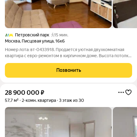
Петровский парк
15 мин.
Москва
,
Писцовая улица
,
16к6
Номер лота: вт-0433918. Продается уютная двухкомнатная
квартира с евро-ремонтом в кирпичном доме. Высота потолка
3м. Комнаты изолированные, что обеспечивает комфорт и
приватность. Из окон открывается вид на тихий двор с детской
Позвонить
площадкой, где можно
28 900 000
₽
57,7 м²
2-комн. квартира
3 этаж из 30