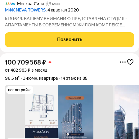
Москва-Сити
3 мин.
МФК NEVA TOWERS
, 4 квартал 2020
Id 61649. ВАШЕМУ ВНИМАНИЮ ПРЕДСТАВЛЕНА СТУДИЯ -
АПАРТАМЕНТЫ В СОВРЕМЕННОМ ЖИЛОМ КОМПЛЕКСЕ
"NEVA TOWERS" В ДЕЛОВОМ КВАРТАЛЕ "МОСКВА СИТИ".
ОБЪЕКТ Просторная студия с современным дизайнерским
Позвонить
ремонтом, расположенная на 61 этаже нового корпуса 2020
100 709 568
₽
от 482 983 ₽ в месяц
96,5 м²
3-комн. квартира
14 этаж из 85
новостройка