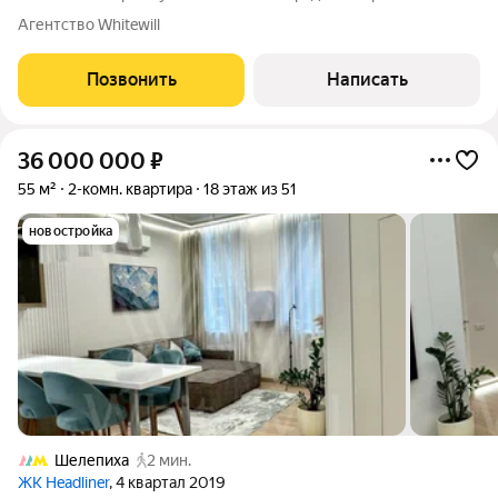
«Красногвардейские пруды». Выполнена премиальная отделка
Агентство Whitewill
в современном стиле с использованием натуральных
материалов, потолки украшены
Позвонить
Написать
36 000 000
₽
55 м²
2-комн. квартира
18 этаж из 51
новостройка
Шелепиха
2 мин.
ЖК Headliner
, 4 квартал 2019