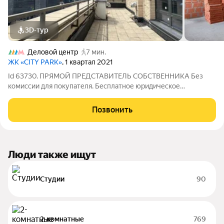
3D-тур
Деловой центр
7 мин.
ЖК «CITY PARK»
, 1 квартал 2021
Id 63730. ПРЯМОЙ ПРЕДСТАВИТЕЛЬ СОБСТВЕННИКА Без
комиссии для покупателя. Бесплатное юридическое
сопровождение сделки. Квартира с террасой и прямыми
видами на Moscow City, Capital Towers и Москву-реку ЖК City
Позвонить
Park Площадь по документам: 149,2 м
Люди также ищут
Студии
90
2-комнатные
769