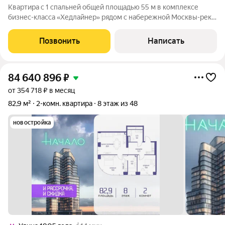
Квартира с 1 спальней общей площадью 55 м в комплексе
бизнес-класса «Хедлайнер» рядом с набережной Москвы-реки.
Квартира с дизайнерской отделкой расположена на 18 этаже.
Интерьер оформлен в современном стиле в светлых
Позвонить
Написать
лаконичных тонах. Полностью
84 640 896
₽
от 354 718 ₽ в месяц
82,9 м²
2-комн. квартира
8 этаж из 48
новостройка