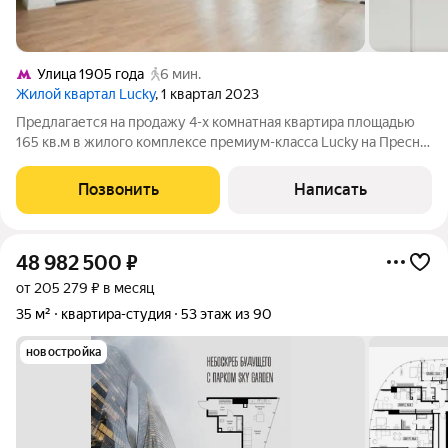
Улица 1905 года
6 мин.
Жилой квартал Lucky
, 1 квартал 2023
Предлагается на продажу 4-х комнатная квартира площадью
165 кв.м в жилого комплексе премиум-класса Lucky на Пресне
Функциональная планировка включает: кухню-гостиную с
зоной столовой; просторную мастер-спальню с ванной и
Позвонить
Написать
гардеробной комнатой; детскую
48 982 500
₽
от 205 279 ₽ в месяц
35 м²
квартира-студия
53 этаж из 90
новостройка