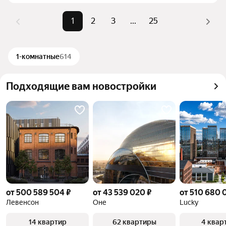
комбинации фильтров, например «1-комнатные» 
Самые 
«1-комнатные», «2-комнатные», 
или «2-комнатные»
1
2
3
...
25
популярные 
«3-комнатные»
Помимо удобной сортировки по цене продажи вы 
запросы
можете отсортировать результаты по стоимости 
Самый дорогой 
2,67 млрд ₽
квадратного метра или площади
1-комнатные
614
объект
Подходящие вам новостройки
от 500 589 504 ₽
от 43 539 020 ₽
от 510 680 
Левенсон
Оне
Lucky
14 квартир
62 квартиры
4 квар