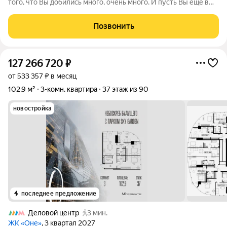
того, что Вы добились много, очень много. И пусть Вы ещё в
пути всё дальше наверх и вряд ли сможете остановиться -
владение этой резиденцией сейчас станет Вашей
Позвонить
заслуженной наградой.
127 266 720
₽
от 533 357 ₽ в месяц
102,9 м²
3-комн. квартира
37 этаж из 90
новостройка
последнее предложение
Деловой центр
3 мин.
ЖК «Оне»
, 3 квартал 2027