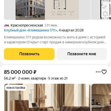
Краснопресненская
11 мин.
Клубный дом «Климашкина 7/11»
, 4 квартал 2028
Климашкина 7/11 редкая возможность жить в доме с историей
и характером Открыт старт продаж в камерном клубном доме
премиум-класса. Климашкина 7/11 современный проект с
редкой деталью: сохранённый фасад особняка XIX века. Всего
Позвонить
Позвоните мне
46 резиденций. На
85 000 000
₽
56,2 м²
2-комн. квартира
5 этаж из 21
новостройка