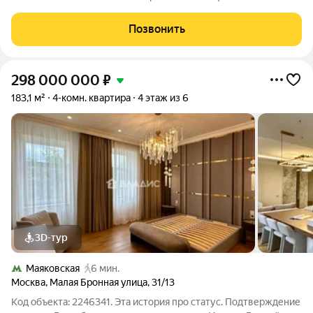
торговыми помещениями и разнообразной инфраструктурой.
Уникальные особенности Neva Towers это обширные для
Позвонить
центра города зеленые пространства, в том
298 000 000
₽
183,1 м²
4-комн. квартира
4 этаж из 6
3D-тур
Маяковская
6 мин.
Москва
,
Малая Бронная улица
,
31/13
Код объекта: 2246341. Эта история про статус. Подтверждение