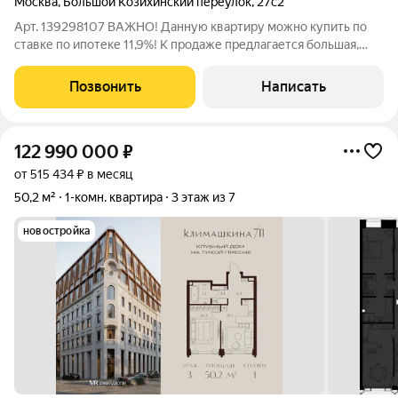
Москва
,
Большой Козихинский переулок
,
27с2
Арт. 139298107 ВАЖНО! Данную квартиру можно купить по
ставке по ипотеке 11,9%! К продаже предлагается большая,
теплая, уютная и светлая 3-х комнатная квартира без ремонта
в кирпичном доме 1973 года постройки, расположенном в
Позвонить
Написать
самом престижном районе
122 990 000
₽
от 515 434 ₽ в месяц
50,2 м²
1-комн. квартира
3 этаж из 7
новостройка