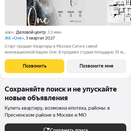
Деловой центр
3 мин.
ЖК «Оне»
, 3 квартал 2027
Старт продаж! Квартиры в Москва-Сити в самой
инновационной башне Оне. В продаже студия площадью 35 м
на 53-м этаже. Новый современный жилой комплекс премиум-
класса Оне расположен в самом сердце деловой жизни
Позвонить
Позвоните мне
столицы в Москва-Сити, где захватывающая
Сохраняйте поиск и не упускайте
новые объявления
Купить квартиру, возможна ипотека, районы: в
Пресненском районе в Москве и МО
Сохранить поиск