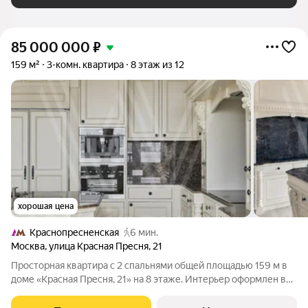
85 000 000
₽
159 м²
3-комн. квартира
8 этаж из 12
хорошая цена
Краснопресненская
6 мин.
Москва
,
улица Красная Пресня
,
21
Просторная квартира с 2 спальнями общей площадью 159 м в
доме «Красная Пресня, 21» на 8 этаже. Интерьер оформлен в
дворцовой стиле декоративные молдинги, пилястры, лепнина,
многоуровневые потолки. Планировка включает гостиную,