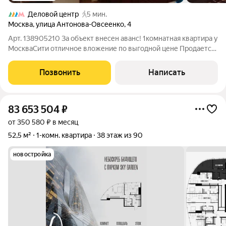
Деловой центр
5 мин.
Москва
,
улица Антонова-Овсеенко
,
4
Арт. 138905210 За объект внесен аванс! 1комнатная квартира у
МоскваСити отличное вложение по выгодной цене Продается
светлая 1комнатная квартира площадью 38.5 м по адресу г.
Москва, ул. АнтоноваОвсеенко. Привлекательное
Позвонить
Написать
предложение для тех, кто
83 653 504
₽
от 350 580 ₽ в месяц
52,5 м²
1-комн. квартира
38 этаж из 90
новостройка