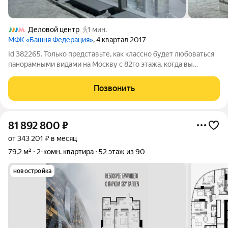
Деловой центр
1 мин.
МФК «Башня Федерация»
, 4 квартал 2017
Id 382265. Только представьте, как классно будет любоваться
панорамными видами на Москву с 82го этажа, когда вы
завершите ремонт своей мечты! Этот апартамент позволит
вам воплотить все свои дизайнерские фантазии. Площади
Позвонить
этого апартамента более чем
81 892 800
₽
от 343 201 ₽ в месяц
79,2 м²
2-комн. квартира
52 этаж из 90
новостройка