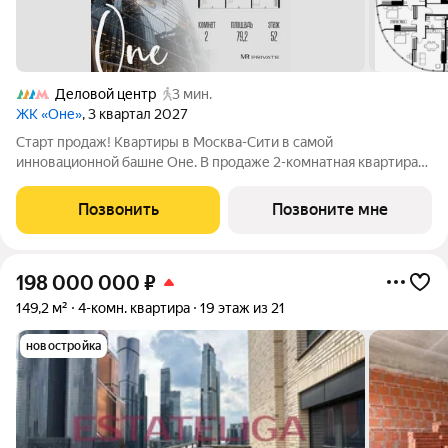
Деловой центр
3 мин.
ЖК «Оне»
, 3 квартал 2027
Старт продаж! Квартиры в Москва-Сити в самой
инновационной башне Оне. В продаже 2-комнатная квартира
площадью 79.20 м на 52-м этаже. Новый современный жилой
комплекс премиум-класса Оне расположен в самом сердце
Позвонить
Позвоните мне
деловой жизни столицы в Москва-Сити,
198 000 000
₽
149,2 м²
4-комн. квартира
19 этаж из 21
новостройка