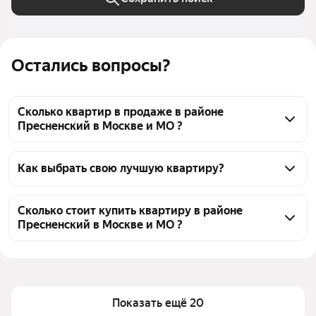
Остались вопросы?
Сколько квартир в продаже в районе
Пресненский в Москве и МО ?
На Яндекс Недвижимости в продаже в районе 
Пресненский в Москве и МО 2302 квартиры, из них 
Как выбрать свою лучшую квартиру?
20 объявлений от собственников, 653 объявления 
Чтобы купить квартиру в ипотеку в районе 
от агентств, 1629 объявлений от застройщиков
Пресненский, воспользуйтесь тепловой картой для 
Сколько стоит купить квартиру в районе
Пресненский в Москве и МО ?
оценки инфраструктуры и транспортной 
доступности в выбранном районе в районе 
Цена за 
365 854 — 7,3 млн ₽
Пресненский в Москве и МО
квадратный 
Для легкого выбора подходящей квартиры в 
метр
верхней части страницы есть самые частые 
Показать ещё 20
Площадь
11 — 665 м²