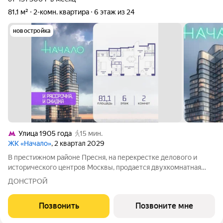
81,1 м²
2-комн. квартира
6 этаж из 24
новостройка
Улица 1905 года
15 мин.
ЖК «Начало»
, 2 квартал 2029
В престижном районе Пресня, на перекрестке делового и
исторического центров Москвы, продается двухкомнатная
квартира площадью 81.10 кв. м без отделки. Квартира
ДОНСТРОЙ
находится на 6 этаже 24-этажного дома, в новом элитном
жилом комплексе «Начало» от
Позвонить
Позвоните мне