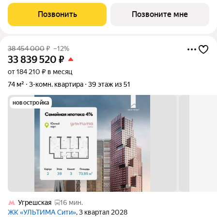
первоначальным взносом от 10% - Ипотека для всех, ставка
7% на 7 лет - Семейная ипотека без удорожания, ставка 4% -
Позвонить
Позвоните мне
Ипотека для всех на весь
38 454 000
₽
–12%
33 839 520
₽
от 184 210 ₽ в месяц
74 м²
3-комн. квартира
39 этаж из 51
новостройка
Угрешская
16 мин.
ЖК «УЛЬТИМА Сити»
, 3 квартал 2028