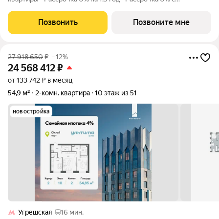
первоначальным взносом от 10% - Ипотека для всех, ставка
7% на 7 лет - Семейная ипотека без удорожания, ставка 4% -
Позвонить
Позвоните мне
Ипотека для всех на весь
27 918 650
₽
–12%
24 568 412
₽
от 133 742 ₽ в месяц
54,9 м²
2-комн. квартира
10 этаж из 51
новостройка
Угрешская
16 мин.