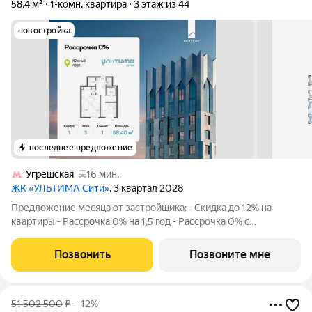
58,4 м²
1-комн. квартира
3 этаж из 44
новостройка
последнее предложение
Угрешская
16 мин.
ЖК «УЛЬТИМА Сити»
, 3 квартал 2028
Предложение месяца от застройщика: - Скидка до 12% на
квартиры - Рассрочка 0% на 1,5 год - Рассрочка 0% с
первоначальным взносом от 10% - Ипотека для всех, ставка
7% на 7 лет - Семейная ипотека без удорожания, ставка 4% -
Позвонить
Позвоните мне
Ипотека для всех на весь
51 502 500
₽
–12%