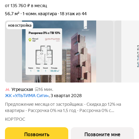
от 135 760 ₽ в месяц
56,7 м²
1-комн. квартира
18 этаж из 44
новостройка
Угрешская
16 мин.
ЖК «УЛЬТИМА Сити»
, 3 квартал 2028
Предложение месяца от застройщика: - Скидка до 12% на
квартиры - Рассрочка 0% на 1,5 год - Рассрочка 0% с
первоначальным взносом от 10% - Ипотека для всех, ставка
КОРТРОС
7% на 7 лет - Семейная ипотека без удорожания, ставка 4% -
Ипотека для всех на весь
Позвонить
Позвоните мне