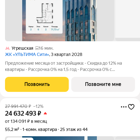
Угрешская
16 мин.
ЖК «УЛЬТИМА Сити»
, 3 квартал 2028
Предложение месяца от застройщика: - Скидка до 12% на
квартиры - Рассрочка 0% на 1,5 год - Рассрочка 0% с
первоначальным взносом от 10% - Ипотека для всех, ставка
7% на 7 лет - Семейная ипотека без удорожания, ставка 4% -
Позвонить
Позвоните мне
Ипотека для всех на весь
27 991 470
₽
–12%
24 632 493
₽
от 134 091 ₽ в месяц
55,2 м²
1-комн. квартира
25 этаж из 44