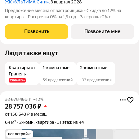
ЖК «УЛЬТИМА Сити»
, 3 квартал 2028
Предложение месяца от застройщика: - Скидка до 12% на
квартиры - Рассрочка 0% на 1,5 год - Рассрочка 0% с
первоначальным взносом от 10% - Ипотека для всех, ставка
7% на 7 лет - Семейная ипотека без удорожания, ставка 4% -
Позвонить
Позвоните мне
Ипотека для всех на весь
Люди также ищут
Квартиры от
1-комнатные
2-комнатные
Гранель
59 предложений
103 предложения
32 678 450
₽
–12%
28 757 036
₽
от 156 543 ₽ в месяц
64 м²
2-комн. квартира
31 этаж из 44
новостройка