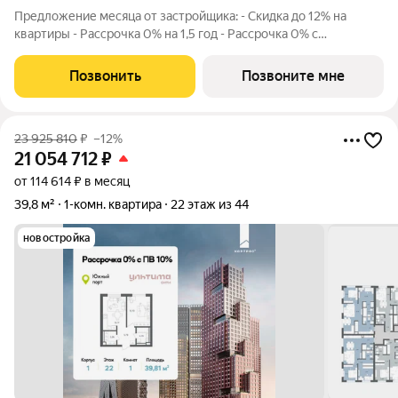
Предложение месяца от застройщика: - Скидка до 12% на
квартиры - Рассрочка 0% на 1,5 год - Рассрочка 0% с
первоначальным взносом от 10% - Ипотека для всех, ставка
7% на 7 лет - Семейная ипотека без удорожания, ставка 4% -
Позвонить
Позвоните мне
Ипотека для всех на весь
23 925 810
₽
–12%
21 054 712
₽
от 114 614 ₽ в месяц
39,8 м²
1-комн. квартира
22 этаж из 44
новостройка