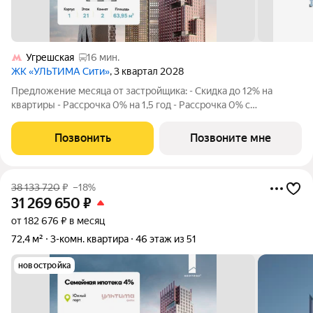
Угрешская
16 мин.
ЖК «УЛЬТИМА Сити»
, 3 квартал 2028
Предложение месяца от застройщика: - Скидка до 12% на
квартиры - Рассрочка 0% на 1,5 год - Рассрочка 0% с
первоначальным взносом от 10% - Ипотека для всех, ставка
7% на 7 лет - Семейная ипотека без удорожания, ставка 4% -
Позвонить
Позвоните мне
Ипотека для всех на весь
38 133 720
₽
–18%
31 269 650
₽
от 182 676 ₽ в месяц
72,4 м²
3-комн. квартира
46 этаж из 51
новостройка