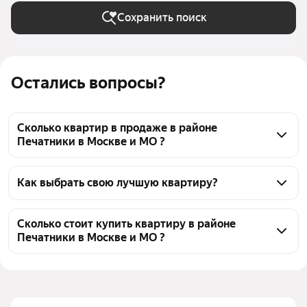
Сохранить поиск
Остались вопросы?
Сколько квартир в продаже в районе
Печатники в Москве и МО ?
На Яндекс Недвижимости в продаже в районе 
Печатники в Москве и МО 175 квартир, из них 3 
Как выбрать свою лучшую квартиру?
объявления от агентств, 172 объявления от 
Чтобы купить квартиру в новостройке с террасой в 
застройщиков
районе Печатники, воспользуйтесь тепловой 
Сколько стоит купить квартиру в районе
Печатники в Москве и МО ?
картой для оценки инфраструктуры и 
транспортной доступности в выбранном районе в 
Цена за квадратный 
420 640 — 647 680 ₽
районе Печатники в Москве и МО
метр
Для легкого выбора подходящей квартиры в 
Площадь
28 — 107 м²