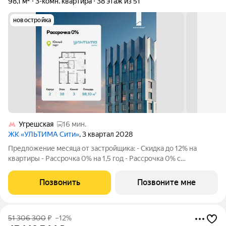
98,1 м²
3-комн. квартира
38 этаж из 51
новостройка
Угрешская
16 мин.
ЖК «УЛЬТИМА Сити»
, 3 квартал 2028
Предложение месяца от застройщика: - Скидка до 12% на
квартиры - Рассрочка 0% на 1,5 год - Рассрочка 0% с
первоначальным взносом от 10% - Ипотека для всех, ставка
7% на 7 лет - Семейная ипотека без удорожания, ставка 4% -
Позвонить
Позвоните мне
Ипотека для всех на весь
51 306 300
₽
–12%