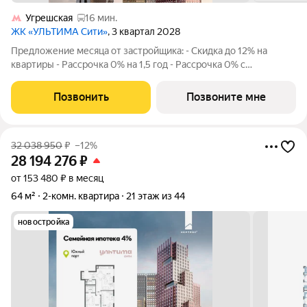
Угрешская
16 мин.
ЖК «УЛЬТИМА Сити»
, 3 квартал 2028
Предложение месяца от застройщика: - Скидка до 12% на
квартиры - Рассрочка 0% на 1,5 год - Рассрочка 0% с
первоначальным взносом от 10% - Ипотека для всех, ставка
7% на 7 лет - Семейная ипотека без удорожания, ставка 4% -
Позвонить
Позвоните мне
Ипотека для всех на весь
32 038 950
₽
–12%
28 194 276
₽
от 153 480 ₽ в месяц
64 м²
2-комн. квартира
21 этаж из 44
новостройка