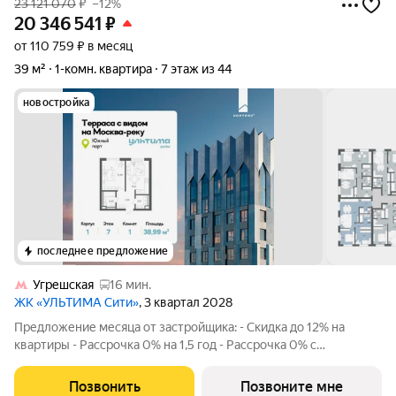
23 121 070
₽
–12%
20 346 541
₽
от 110 759 ₽ в месяц
39 м²
1-комн. квартира
7 этаж из 44
новостройка
последнее предложение
Угрешская
16 мин.
ЖК «УЛЬТИМА Сити»
, 3 квартал 2028
Предложение месяца от застройщика: - Скидка до 12% на
квартиры - Рассрочка 0% на 1,5 год - Рассрочка 0% с
первоначальным взносом от 10% - Ипотека для всех, ставка
7% на 7 лет - Семейная ипотека без удорожания, ставка 4% -
Позвонить
Позвоните мне