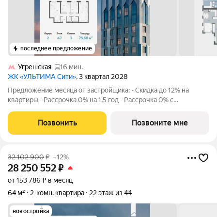
последнее предложение
Угрешская
16 мин.
ЖК «УЛЬТИМА Сити»
, 3 квартал 2028
Предложение месяца от застройщика: - Скидка до 12% на
квартиры - Рассрочка 0% на 1,5 год - Рассрочка 0% с
первоначальным взносом от 10% - Ипотека для всех, ставка
7% на 7 лет - Семейная ипотека без удорожания, ставка 4% -
Позвонить
Позвоните мне
Ипотека для всех на весь
32 102 900
₽
–12%
28 250 552
₽
от 153 786 ₽ в месяц
64 м²
2-комн. квартира
22 этаж из 44
новостройка