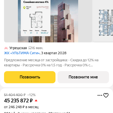
Угрешская
16 мин.
ЖК «УЛЬТИМА Сити»
, 3 квартал 2028
Предложение месяца от застройщика: - Скидка до 12% на
квартиры - Рассрочка 0% на 1,5 год - Рассрочка 0% с
первоначальным взносом от 10% - Ипотека для всех, ставка
7% на 7 лет - Семейная ипотека без удорожания, ставка 4% -
Позвонить
Позвоните мне
Ипотека для всех на весь
51 404 400
₽
–12%
45 235 872
₽
от 246 248 ₽ в месяц