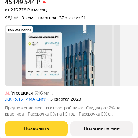
45 149 544
₽
от 245 778 ₽ в месяц
98,1 м²
3-комн. квартира
37 этаж из 51
новостройка
Угрешская
16 мин.
ЖК «УЛЬТИМА Сити»
, 3 квартал 2028
Предложение месяца от застройщика: - Скидка до 12% на
квартиры - Рассрочка 0% на 1,5 год - Рассрочка 0% с
первоначальным взносом от 10% - Ипотека для всех, ставка
7% на 7 лет - Семейная ипотека без удорожания, ставка 4% -
Позвонить
Позвоните мне
Ипотека для всех на весь