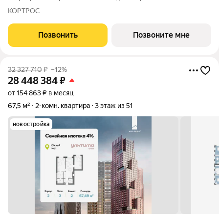
первоначальным взносом от 10% - Ипотека для всех, ставка
КОРТРОС
7% на 7 лет - Семейная ипотека без удорожания, ставка 4% -
Ипотека для всех на весь
Позвонить
Позвоните мне
32 327 710
₽
–12%
28 448 384
₽
от 154 863 ₽ в месяц
67,5 м²
2-комн. квартира
3 этаж из 51
новостройка