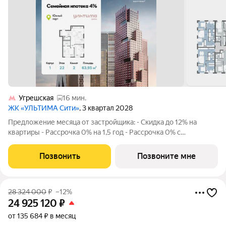
Угрешская
16 мин.
ЖК «УЛЬТИМА Сити»
, 3 квартал 2028
Предложение месяца от застройщика: - Скидка до 12% на
квартиры - Рассрочка 0% на 1,5 год - Рассрочка 0% с
первоначальным взносом от 10% - Ипотека для всех, ставка
7% на 7 лет - Семейная ипотека без удорожания, ставка 4% -
Позвонить
Позвоните мне
Ипотека для всех на весь
28 324 000
₽
–12%
24 925 120
₽
от 135 684 ₽ в месяц