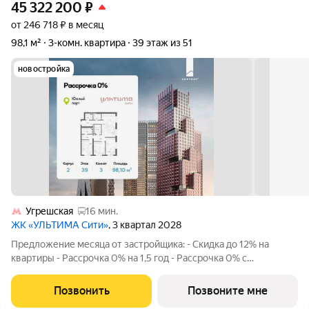
45 322 200
₽
от 246 718 ₽ в месяц
98,1 м²
3-комн. квартира
39 этаж из 51
новостройка
Угрешская
16 мин.
ЖК «УЛЬТИМА Сити»
, 3 квартал 2028
Предложение месяца от застройщика: - Скидка до 12% на
квартиры - Рассрочка 0% на 1,5 год - Рассрочка 0% с
первоначальным взносом от 10% - Ипотека для всех, ставка
7% на 7 лет - Семейная ипотека без удорожания, ставка 4% -
Позвонить
Позвоните мне
Ипотека для всех на весь