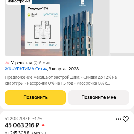
новостройка
Угрешская
16 мин.
ЖК «УЛЬТИМА Сити»
, 3 квартал 2028
Предложение месяца от застройщика: - Скидка до 12% на
квартиры - Рассрочка 0% на 1,5 год - Рассрочка 0% с
первоначальным взносом от 10% - Ипотека для всех, ставка
7% на 7 лет - Семейная ипотека без удорожания, ставка 4% -
Позвонить
Позвоните мне
Ипотека для всех на весь
51 208 200
₽
–12%
45 063 216
₽
от 245 308 ₽ в месяц