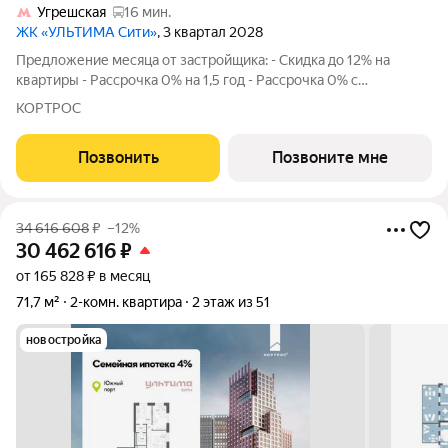
Угрешская
16 мин.
ЖК «УЛЬТИМА Сити»
, 3 квартал 2028
Предложение месяца от застройщика: - Скидка до 12% на
квартиры - Рассрочка 0% на 1,5 год - Рассрочка 0% с
первоначальным взносом от 10% - Ипотека для всех, ставка
КОРТРОС
7% на 7 лет - Семейная ипотека без удорожания, ставка 4% -
Ипотека для всех на весь
Позвонить
Позвоните мне
34 616 608
₽
–12%
30 462 616
₽
от 165 828 ₽ в месяц
71,7 м²
2-комн. квартира
2 этаж из 51
новостройка