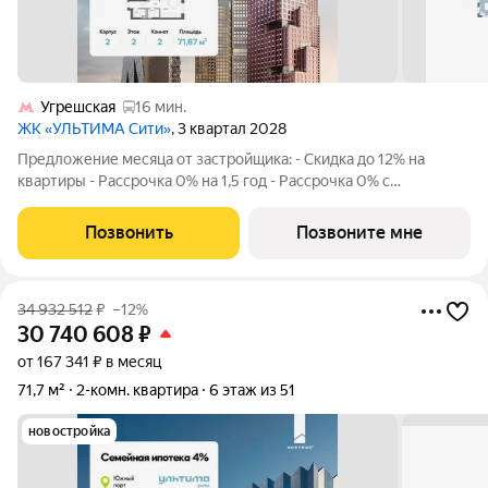
Угрешская
16 мин.
ЖК «УЛЬТИМА Сити»
, 3 квартал 2028
Предложение месяца от застройщика: - Скидка до 12% на
квартиры - Рассрочка 0% на 1,5 год - Рассрочка 0% с
первоначальным взносом от 10% - Ипотека для всех, ставка
7% на 7 лет - Семейная ипотека без удорожания, ставка 4% -
Позвонить
Позвоните мне
Ипотека для всех на весь
34 932 512
₽
–12%
30 740 608
₽
от 167 341 ₽ в месяц
71,7 м²
2-комн. квартира
6 этаж из 51
новостройка