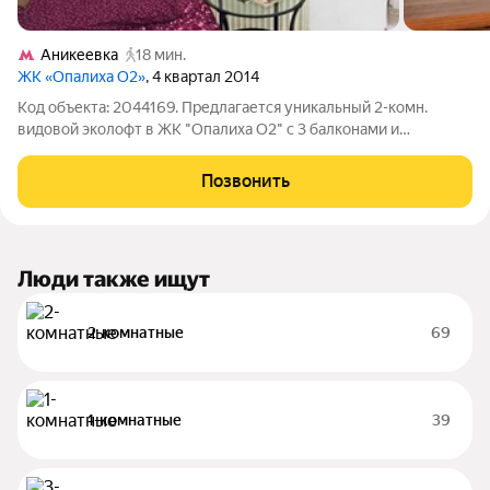
Аникеевка
18 мин.
ЖК «Опалиха О2»
, 4 квартал 2014
Код объекта: 2044169. Предлагается уникальный 2-комн.
видовой эколофт в ЖК "Опалиха О2" с 3 балконами и
французскими окнами в пол на солнечной стороне, с высокими
потолками от 3,7 м до 4+ м. Есть возможность устройства 2
Позвонить
уровня. Комнаты изолированы
Люди также ищут
2-комнатные
69
1-комнатные
39