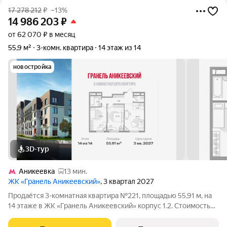
17 278 212
₽
–13%
14 986 203
₽
от 62 070 ₽ в месяц
55,9 м²
3-комн. квартира
14 этаж из 14
новостройка
3D-тур
Аникеевка
13 мин.
ЖК «Гранель Аникеевский»
, 3 квартал 2027
Продаётся 3-комнатная квартира №221, площадью 55,91 м, на
14 этаже в ЖК «Гранель Аникеевский» корпус 1.2. Стоимость
от 14986203 руб. Квартира с отделкой, планировка
односторонняя, окна во двор. Проект расположился в