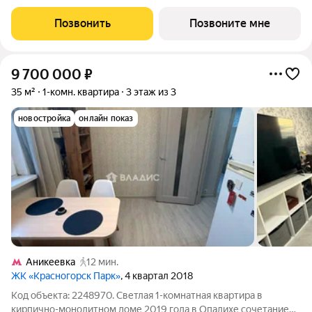
10234819 руб. Квартира с отделкой, планировка
односторонняя, окна на улицу. Проект расположился в
Позвонить
Позвоните мне
экологически чистом районе
9 700 000
₽
35 м²
1-комн. квартира
3 этаж из 3
новостройка
онлайн показ
Аникеевка
12 мин.
ЖК «Красногорск Парк»
, 4 квартал 2018
Код объекта: 2248970. Светлая 1-комнатная квартира в
кирпично-монолитном доме 2019 года в Опалихе сочетание