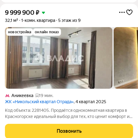
9 999 900
₽
32,1 м²
1-комн. квартира
5 этаж из 9
новостройка
онлайн показ
Аникеевка
19 мин.
ЖК «Никольский квартал Отрада»
, 4 квартал 2025
Код объекта: 2281405. Продаётся однокомнатная квартира в
Красногорске идеальный выбор для тех, кто ценит комфорт и
современные удобства! Квартира расположена по адресу:
Соловьиная улица, 6. Дом построен в 2025 году по
Позвонить
монолитной технологии, что