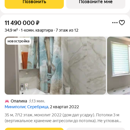
Позвонить
Позвоните мне
экологически чистом районе
11 490 000
₽
34,9 м²
1-комн. квартира
7 этаж из 12
новостройка
Опалиха
13 мин.
Миниполис Серебрица
, 2 квартал 2022
35 м, 7/12 этаж, монолит 2022 (дом дал усадку). Потолки 3 м
(вертикальное хранение антресоли до потолка). Не угловая
очень тёплая (класс А «термос»). Восточная сторона (утреннее