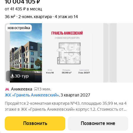
10 004 105
₽
от 41 435 ₽ в месяц
36 м²
2-комн. квартира
4 этаж из 14
новостройка
3D-тур
Аникеевка
13 мин.
ЖК «Гранель Аникеевский»
, 3 квартал 2027
Продаётся 2-комнатная квартира №43, площадью 35,99 м, на 4
этаже в ЖК «Гранель Аникеевский» корпус 1.2. Стоимость от
10004105 руб. Квартира с отделкой, планировка
односторонняя, окна на улицу. Проект расположился в
Позвонить
Позвоните мне
экологически чистом районе