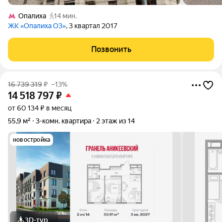
Опалиха
14 мин.
ЖК «Опалиха О3»
, 3 квартал 2017
Позвонить
16 739 319
₽
–13%
14 518 797
₽
от 60 134 ₽ в месяц
55,9 м²
3-комн. квартира
2 этаж из 14
новостройка
3D-тур