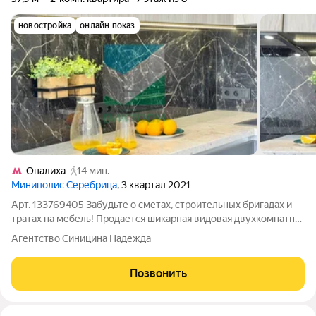
новостройка
онлайн показ
Опалиха
14 мин.
Миниполис Серебрица
, 3 квартал 2021
Арт. 133769405 Забудьте о сметах, строительных бригадах и
тратах на мебель! Продается шикарная видовая двухкомнатная
квартира (57,9 м) с дизайнерским ремонтом в ЖК комфорт-
Агентство Синицина Надежда
класса «Серебрица». Полностью укомплектована премиальной
техникой и мебелью
Позвонить