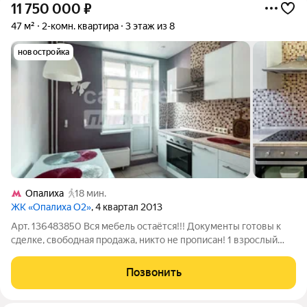
11 750 000
₽
47 м²
2-комн. квартира
3 этаж из 8
новостройка
Опалиха
18 мин.
ЖК «Опалиха О2»
, 4 квартал 2013
Арт. 136483850 Вся мебель остаётся!!! Документы готовы к
сделке, свободная продажа, никто не прописан! 1 взрослый
собственник. Покупка от застройщика. Качественный ремонт,
небольшая квартира с продуманной планировкой.
Позвонить
Комфортный 3-й этаж. Красивая и