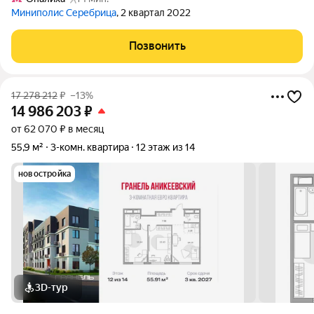
Миниполис Серебрица
, 2 квартал 2022
Позвонить
17 278 212
₽
–13%
14 986 203
₽
от 62 070 ₽ в месяц
55,9 м²
3-комн. квартира
12 этаж из 14
новостройка
3D-тур