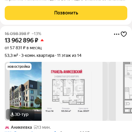
современного качества строительства и удобного городского
ритма. На 35 кв. м продуманная планировка: изолированная
Позвонить
комната и отдельная кухня
16 098 398
₽
–13%
13 962 896
₽
от 57 831 ₽ в месяц
53,3 м²
3-комн. квартира
11 этаж из 14
новостройка
3D-тур
Аникеевка
13 мин.