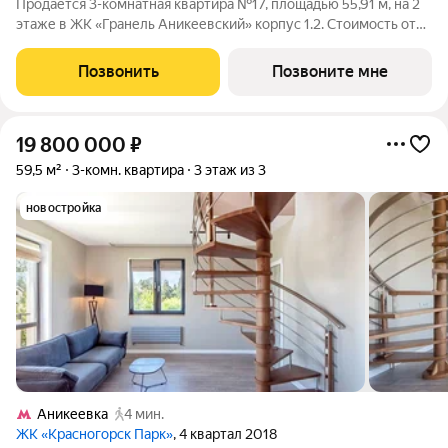
Продаётся 3-комнатная квартира №17, площадью 55,91 м, на 2
этаже в ЖК «Гранель Аникеевский» корпус 1.2. Стоимость от
14518797 руб. Квартира с отделкой, планировка
односторонняя, окна во двор. Проект расположился в
Позвонить
Позвоните мне
экологически чистом районе
19 800 000
₽
59,5 м²
3-комн. квартира
3 этаж из 3
новостройка
Аникеевка
4 мин.
ЖК «Красногорск Парк»
, 4 квартал 2018