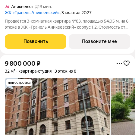
Аникеевка
13 мин.
ЖК «Гранель Аникеевский»
, 3 квартал 2027
Продаётся 3-комнатная квартира №83, площадью 54,05 м, на 6
этаже в ЖК «Гранель Аникеевский» корпус 1.2. Стоимость от
13527451 руб. Квартира с отделкой, планировка
односторонняя, окна во двор. Проект расположился в
Позвонить
Позвоните мне
экологически чистом районе
9 800 000
₽
32 м²
квартира-студия
3 этаж из 8
новостройка