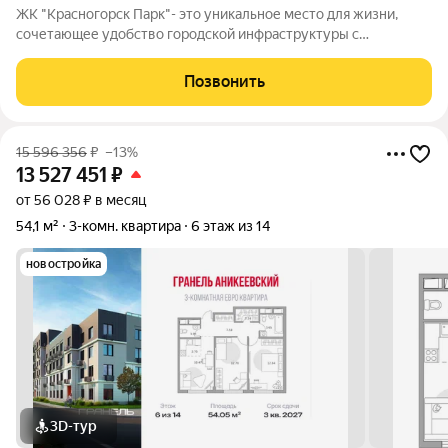
ЖК "Красногорск Парк"- это уникальное место для жизни,
сочетающее удобство городской инфраструктуры с
комфортом загородного проживания в одном из самых
экологически благоприятных районов. Предлагаем к продаже
Позвонить
двухуровневую квартиру с большой терассой
15 596 356
₽
–13%
13 527 451
₽
от 56 028 ₽ в месяц
54,1 м²
3-комн. квартира
6 этаж из 14
новостройка
3D-тур