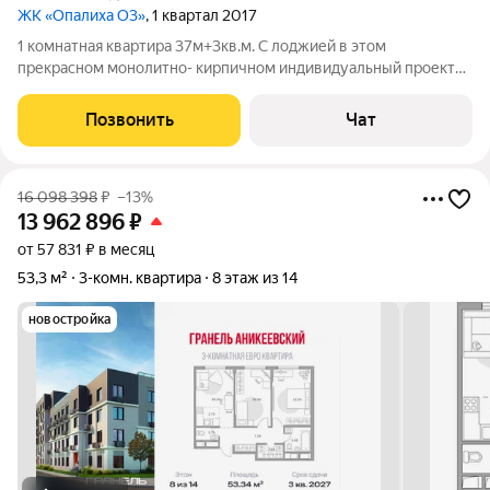
ЖК «Опалиха О3»
, 1 квартал 2017
1 комнатная квартира 37м+3кв.м. С лоджией в этом
прекрасном монолитно- кирпичном индивидуальный проект
доме 4 в ЖК "Опалиха О3" со всей мебелью и бытовой
техникой. Квартира очень уютная и светлая, солнечная,
Позвонить
Чат
огромные панорамные окна в пол с видом на
16 098 398
₽
–13%
13 962 896
₽
от 57 831 ₽ в месяц
53,3 м²
3-комн. квартира
8 этаж из 14
новостройка