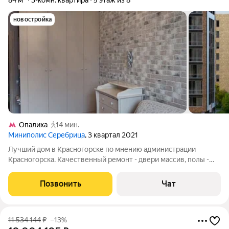
84 м²
3-комн. квартира
5 этаж из 8
новостройка
Опалиха
14 мин.
Миниполис Серебрица
, 3 квартал 2021
Лучший дом в Красногорске по мнению администрации
Красногорска. Качественный ремонт - двери массив, полы -
итальянская плитка, полы в комнатах - паркетная доска,
пололки и стены выровнены под покраску, сантехника
Позвонить
Чат
Германия, декоративный камень к
11 534 144
₽
–13%