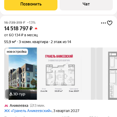
солнце, днём не жарко). Формат «заезжай и живи». ЖК
Позвонить
Чат
«Серебрица»
16 739 319
₽
–13%
14 518 797
₽
от 60 134 ₽ в месяц
55,9 м²
3-комн. квартира
2 этаж из 14
новостройка
3D-тур
Аникеевка
13 мин.
ЖК «Гранель Аникеевский»
, 3 квартал 2027