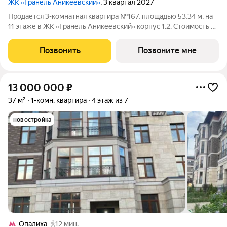
ЖК «Гранель Аникеевский»
, 3 квартал 2027
Продаётся 3-комнатная квартира №167, площадью 53,34 м, на
11 этаже в ЖК «Гранель Аникеевский» корпус 1.2. Стоимость от
13962896 руб. Квартира с отделкой, планировка
односторонняя, окна на улицу. Проект расположился в
Позвонить
Позвоните мне
экологически чистом районе
13 000 000
₽
37 м²
1-комн. квартира
4 этаж из 7
новостройка
Опалиха
12 мин.