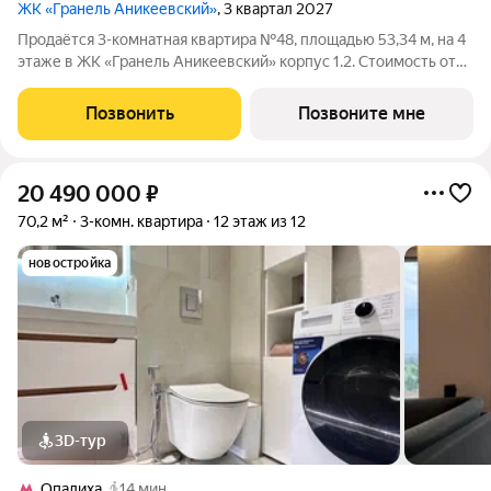
ЖК «Гранель Аникеевский»
, 3 квартал 2027
Продаётся 3-комнатная квартира №48, площадью 53,34 м, на 4
этаже в ЖК «Гранель Аникеевский» корпус 1.2. Стоимость от
13795676 руб. Квартира с отделкой, планировка
односторонняя, окна на улицу. Проект расположился в
Позвонить
Позвоните мне
экологически чистом районе
20 490 000
₽
70,2 м²
3-комн. квартира
12 этаж из 12
новостройка
3D-тур
Опалиха
14 мин.