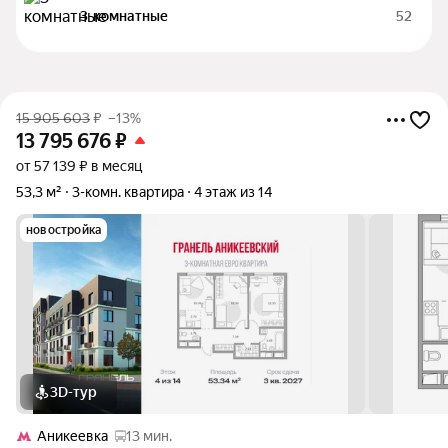
3-комнатные
52
15 905 603
₽
–13%
13 795 676
₽
от 57 139 ₽ в месяц
53,3 м²
3-комн. квартира
4 этаж из 14
новостройка
3D-тур
Аникеевка
13 мин.