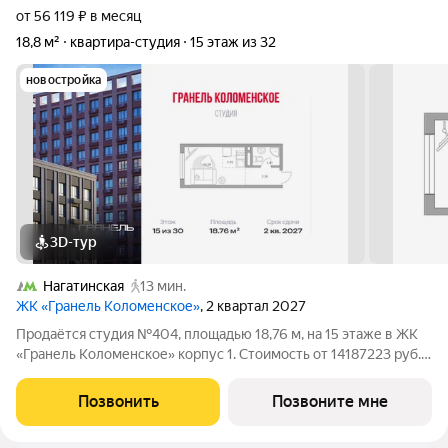
от 56 119 ₽ в месяц
18,8 м²
квартира-студия
15 этаж из 32
новостройка
3D-тур
Нагатинская
13 мин.
ЖК «Гранель Коломенское»
, 2 квартал 2027
Продаётся студия №404, площадью 18,76 м, на 15 этаже в ЖК
«Гранель Коломенское» корпус 1. Стоимость от 14187223 руб.
Квартира white box, планировка односторонняя, окна во двор.
Жилой квартал «Гранель Коломенское» расположился на юге
Позвонить
Позвоните мне
Москвы. Локация