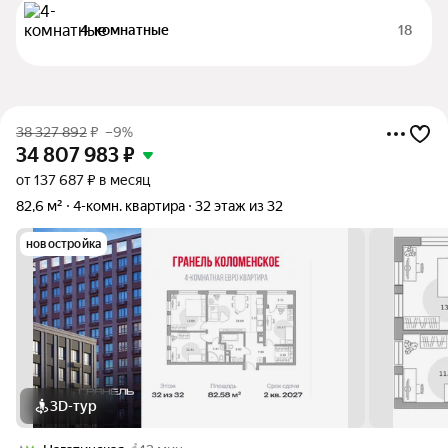
4-комнатные
18
38 327 892
₽
–9%
34 807 983
₽
от 137 687 ₽ в месяц
82,6 м²
4-комн. квартира
32 этаж из 32
новостройка
3D-тур