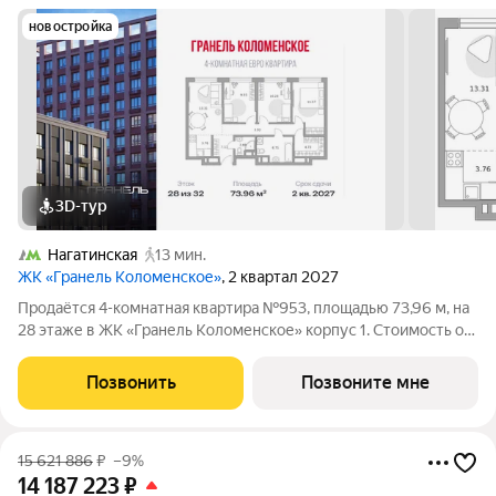
новостройка
3D-тур
Нагатинская
13 мин.
ЖК «Гранель Коломенское»
, 2 квартал 2027
Продаётся 4-комнатная квартира №953, площадью 73,96 м, на
28 этаже в ЖК «Гранель Коломенское» корпус 1. Стоимость от
30444515 руб. Квартира без отделки, планировка
односторонняя, окна на улицу. Жилой квартал «Гранель
Позвонить
Позвоните мне
Коломенское» расположился на юге
15 621 886
₽
–9%
14 187 223
₽