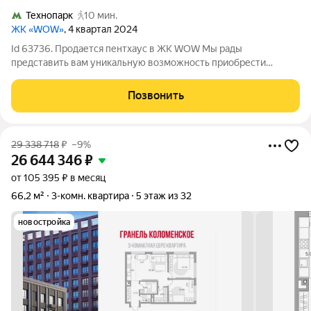
Технопарк
10 мин.
ЖК «WOW»
, 4 квартал 2024
Id 63736. Продается пентхаус в ЖК WOW Мы рады
представить вам уникальную возможность приобрести
квартиру в современном жилом комплексе, идеально
подходящую для комфортной жизни и счастливого будущего!
Позвонить
Эта квартира ваш шанс на стильное и удобное
29 338 718
₽
–9%
26 644 346
₽
от 105 395 ₽ в месяц
66,2 м²
3-комн. квартира
5 этаж из 32
новостройка