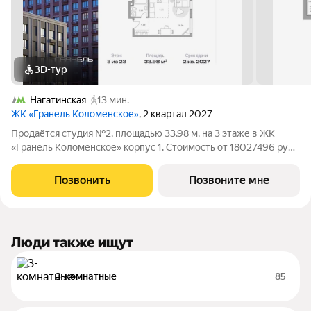
3D-тур
Нагатинская
13 мин.
ЖК «Гранель Коломенское»
, 2 квартал 2027
Продаётся студия №2, площадью 33,98 м, на 3 этаже в ЖК
«Гранель Коломенское» корпус 1. Стоимость от 18027496 руб.
Квартира с отделкой, планировка односторонняя, окна на
улицу. Жилой квартал «Гранель Коломенское» расположился
Позвонить
Позвоните мне
на юге Москвы. Локация
Люди также ищут
3-комнатные
85