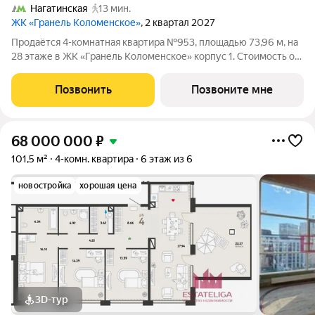
Нагатинская
13 мин.
ЖК «Гранель Коломенское»
, 2 квартал 2027
Продаётся 4-комнатная квартира №953, площадью 73,96 м, на
28 этаже в ЖК «Гранель Коломенское» корпус 1. Стоимость от
30444515 руб. Квартира без отделки, планировка
односторонняя, окна на улицу. Жилой квартал «Гранель
Позвонить
Позвоните мне
Коломенское» расположился на юге
68 000 000
₽
101,5 м²
4-комн. квартира
6 этаж из 6
новостройка
хорошая цена
3D-тур