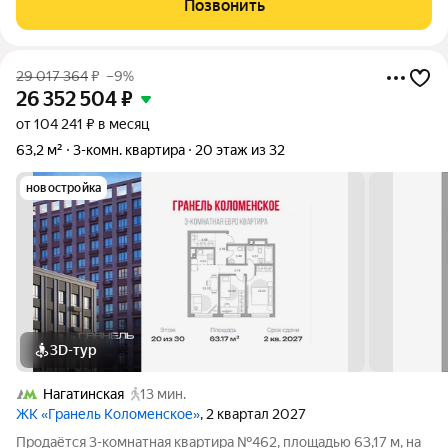
Позвонить
не тратя время на
29 017 364
₽
–9%
26 352 504
₽
от 104 241 ₽ в месяц
63,2 м²
3-комн. квартира
20 этаж из 32
новостройка
3D-тур
Нагатинская
13 мин.
ЖК «Гранель Коломенское»
, 2 квартал 2027
Продаётся 3-комнатная квартира №462, площадью 63,17 м, на