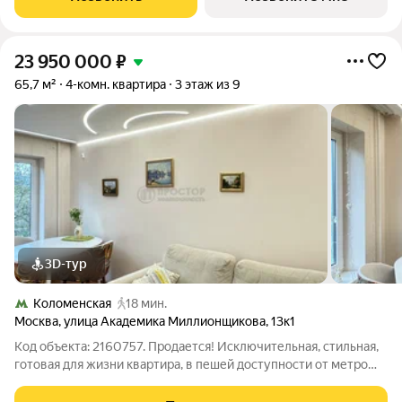
расположился на юге
23 950 000
₽
65,7 м²
4-комн. квартира
3 этаж из 9
3D-тур
Коломенская
18 мин.
Москва
,
улица Академика Миллионщикова
,
13к1
Код объекта: 2160757. Продается! Исключительная, стильная,
готовая для жизни квартира, в пешей доступности от метро
Коломенская 15-20 минут. Квартира очень светлая и уютная с
функциональной планировкой. Вариант сразу заехать и жить,