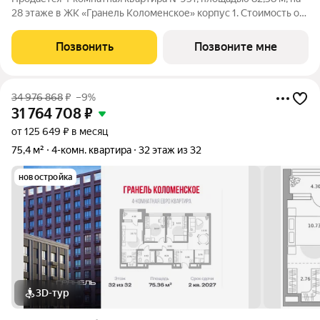
28 этаже в ЖК «Гранель Коломенское» корпус 1. Стоимость от
34807983 руб. Квартира без отделки, планировка угловая,
окна на улицу. Жилой квартал «Гранель Коломенское»
Позвонить
Позвоните мне
расположился на юге
34 976 868
₽
–9%
31 764 708
₽
от 125 649 ₽ в месяц
75,4 м²
4-комн. квартира
32 этаж из 32
новостройка
3D-тур