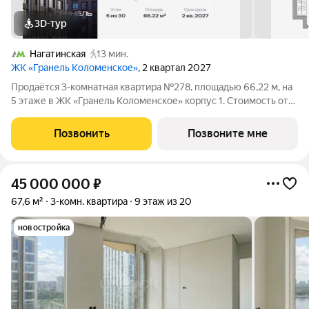
3D-тур
Нагатинская
13 мин.
ЖК «Гранель Коломенское»
, 2 квартал 2027
Продаётся 3-комнатная квартира №278, площадью 66,22 м, на
5 этаже в ЖК «Гранель Коломенское» корпус 1. Стоимость от
26644346 руб. Квартира white box, планировка угловая, окна на
улицу. Жилой квартал «Гранель Коломенское» расположился
Позвонить
Позвоните мне
на юге Москвы.
45 000 000
₽
67,6 м²
3-комн. квартира
9 этаж из 20
новостройка