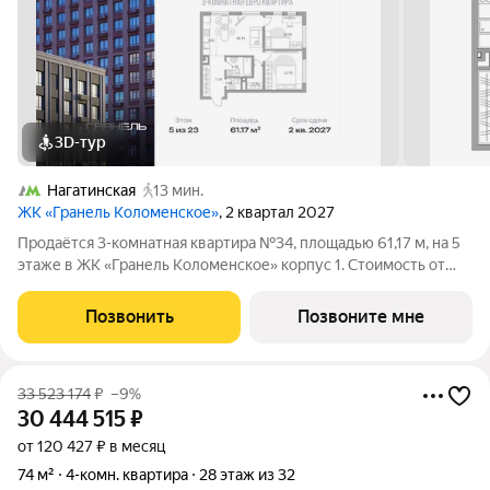
3D-тур
Нагатинская
13 мин.
ЖК «Гранель Коломенское»
, 2 квартал 2027
Продаётся 3-комнатная квартира №34, площадью 61,17 м, на 5
этаже в ЖК «Гранель Коломенское» корпус 1. Стоимость от
27380506 руб. Квартира с отделкой, планировка угловая, окна
во двор. Жилой квартал «Гранель Коломенское»
Позвонить
Позвоните мне
расположился на юге Москвы.
33 523 174
₽
–9%
30 444 515
₽
от 120 427 ₽ в месяц
74 м²
4-комн. квартира
28 этаж из 32