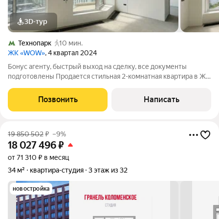
3D-тур
Технопарк
10 мин.
ЖК «WOW»
, 4 квартал 2024
Бонус агенту, быстрый выход на сделку, все документы
подготовлены Продается стильная 2-комнатная квартира в ЖК
WOW с видом на набережную "Москву реку" О квартире и
жилом комплекте: - Просторная 2-комнатная квартира
Позвонить
Написать
площадью 67,2 м с продуманной
19 850 502
₽
–9%
18 027 496
₽
от 71 310 ₽ в месяц
34 м²
квартира-студия
3 этаж из 32
новостройка