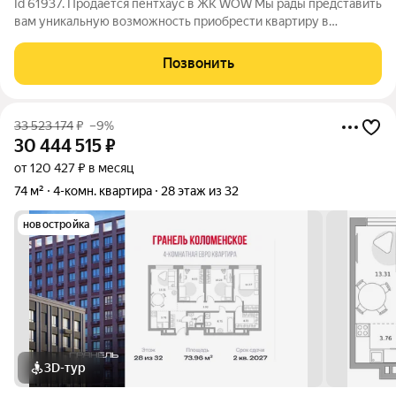
Id 61937. Продается пентхаус в ЖК WOW Мы рады представить
вам уникальную возможность приобрести квартиру в
современном жилом комплексе, идеально подходящую для
комфортной жизни и счастливого будущего! Эта квартира ваш
Позвонить
шанс на стильное и удобное
33 523 174
₽
–9%
30 444 515
₽
от 120 427 ₽ в месяц
74 м²
4-комн. квартира
28 этаж из 32
новостройка
3D-тур