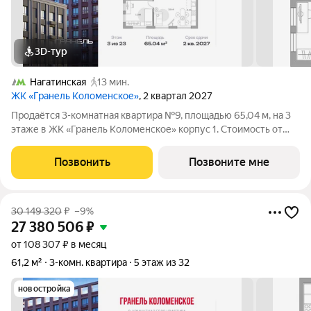
3D-тур
Нагатинская
13 мин.
ЖК «Гранель Коломенское»
, 2 квартал 2027
Продаётся 3-комнатная квартира №9, площадью 65,04 м, на 3
этаже в ЖК «Гранель Коломенское» корпус 1. Стоимость от
28534941 руб. Квартира с отделкой, планировка угловая, окна
во двор. Жилой квартал «Гранель Коломенское»
Позвонить
Позвоните мне
расположился на юге Москвы.
30 149 320
₽
–9%
27 380 506
₽
от 108 307 ₽ в месяц
61,2 м²
3-комн. квартира
5 этаж из 32
новостройка