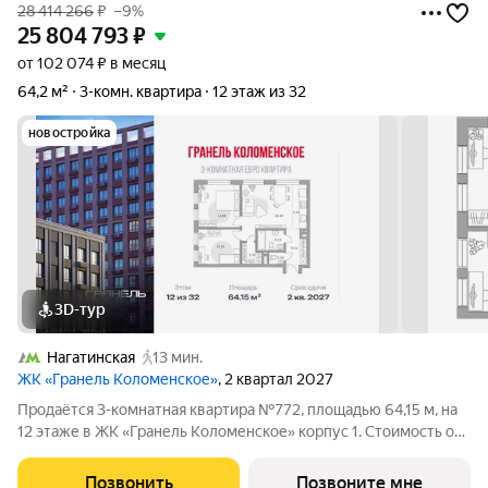
28 414 266
₽
–9%
25 804 793
₽
от 102 074 ₽ в месяц
64,2 м²
3-комн. квартира
12 этаж из 32
новостройка
3D-тур
Нагатинская
13 мин.
ЖК «Гранель Коломенское»
, 2 квартал 2027
Продаётся 3-комнатная квартира №772, площадью 64,15 м, на
12 этаже в ЖК «Гранель Коломенское» корпус 1. Стоимость от
25804793 руб. Квартира без отделки, планировка угловая,
окна на улицу. Жилой квартал «Гранель Коломенское»
Позвонить
Позвоните мне