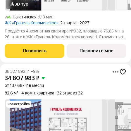
3D-тур
Нагатинская
13 мин.
ЖК «Гранель Коломенское»
, 2 квартал 2027
Продаётся 4-комнатная квартира №932, площадью 76,85 м, на
26 этаже в ЖК «Гранель Коломенское» корпус 1. Стоимость от
32392752 руб. Квартира без отделки, планировка угловая, окна
во двор. Жилой квартал «Гранель Коломенское»
Позвонить
Позвоните мне
расположился на юге
38 327 892
₽
–9%
34 807 983
₽
от 137 687 ₽ в месяц
82,6 м²
4-комн. квартира
32 этаж из 32
новостройка