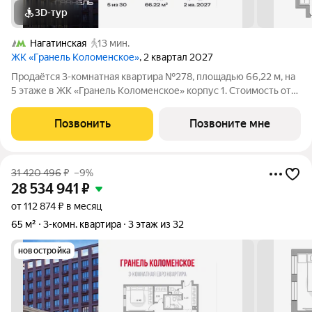
3D-тур
Нагатинская
13 мин.
ЖК «Гранель Коломенское»
, 2 квартал 2027
Продаётся 3-комнатная квартира №278, площадью 66,22 м, на
5 этаже в ЖК «Гранель Коломенское» корпус 1. Стоимость от
26644346 руб. Квартира white box, планировка угловая, окна на
улицу. Жилой квартал «Гранель Коломенское» расположился
Позвонить
Позвоните мне
на юге Москвы.
31 420 496
₽
–9%
28 534 941
₽
от 112 874 ₽ в месяц
65 м²
3-комн. квартира
3 этаж из 32
новостройка