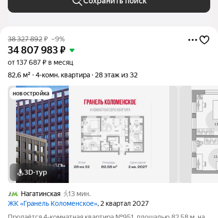
Сохранить поиск
38 327 892
₽
–9%
34 807 983
₽
от 137 687 ₽ в месяц
82,6 м²
4-комн. квартира
28 этаж из 32
новостройка
3D-тур
Нагатинская
13 мин.
ЖК «Гранель Коломенское»
, 2 квартал 2027
Продаётся 4-комнатная квартира №951, площадью 82,58 м, на