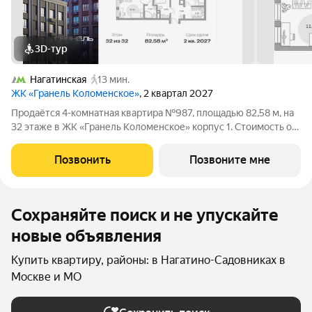
3D-тур
Нагатинская
13 мин.
ЖК «Гранель Коломенское»
, 2 квартал 2027
Продаётся 4-комнатная квартира №987, площадью 82,58 м, на
32 этаже в ЖК «Гранель Коломенское» корпус 1. Стоимость от
34807983 руб. Квартира без отделки, планировка угловая,
окна на улицу. Жилой квартал «Гранель Коломенское»
Позвонить
Позвоните мне
расположился на юге
Сохраняйте поиск и не упускайте
новые объявления
Купить квартиру, районы: в Нагатино-Садовниках в
Москве и МО