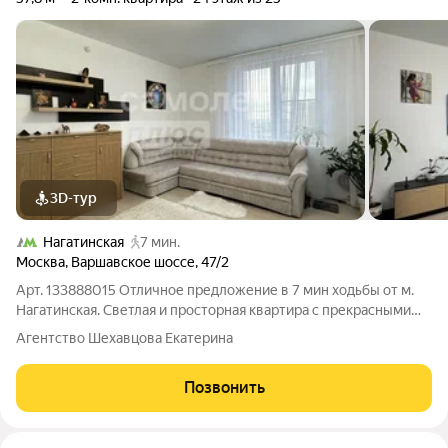
3D-тур
Нагатинская
7 мин.
Москва
,
Варшавское шоссе
,
47/2
Арт. 133888015 Отличное предложение в 7 мин ходьбы от м.
Нагатинская. Светлая и просторная квартира с прекрасными
видами на город. ПРЕИМУЩЕСТВА КВАРТИРЫ: -торцевая
Агентство Шехавцова Екатерина
квартира; - удачная планировка; -качественный ремонт от
застройщика, не требующий
Позвонить