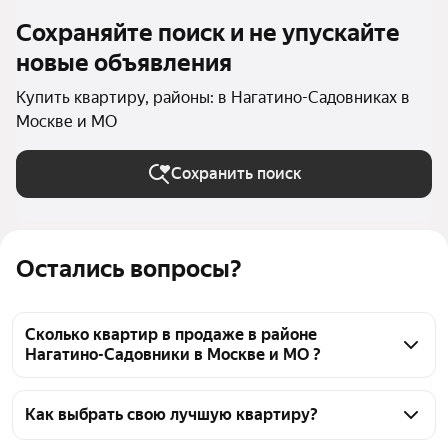
Сохраняйте поиск и не упускайте
новые объявления
Купить квартиру, районы: в Нагатино-Садовниках в
Москве и МО
Сохранить поиск
Остались вопросы?
Сколько квартир в продаже в районе
Нагатино-Садовники в Москве и МО ?
На Яндекс Недвижимости в продаже в районе 
Нагатино-Садовники в Москве и МО 111 квартир, из 
Как выбрать свою лучшую квартиру?
них 5 объявлений от агентств, 106 объявлений от 