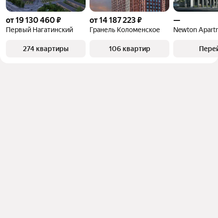
от 19 130 460 ₽
от 14 187 223 ₽
—
Первый Нагатинский
Гранель Коломенское
Newton Apart
274 квартиры
106 квартир
Пере