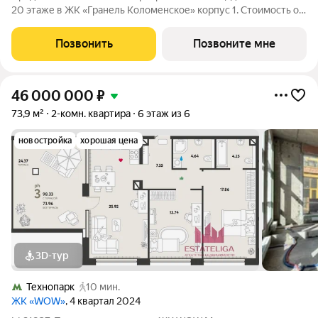
20 этаже в ЖК «Гранель Коломенское» корпус 1. Стоимость от
26352504 руб. Квартира white box, планировка односторонняя,
окна во двор. Жилой квартал «Гранель Коломенское»
Позвонить
Позвоните мне
расположился на юге
46 000 000
₽
73,9 м²
2-комн. квартира
6 этаж из 6
новостройка
хорошая цена
3D-тур
Технопарк
10 мин.
ЖК «WOW»
, 4 квартал 2024