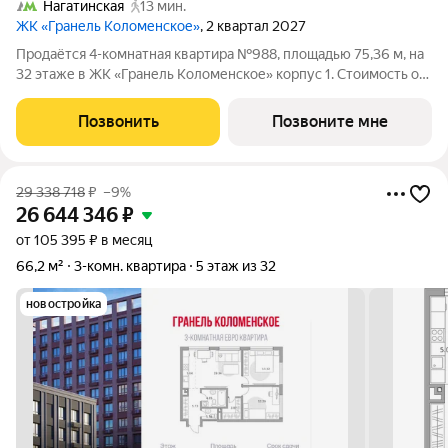
Нагатинская
13 мин.
ЖК «Гранель Коломенское»
, 2 квартал 2027
Продаётся 4-комнатная квартира №988, площадью 75,36 м, на
32 этаже в ЖК «Гранель Коломенское» корпус 1. Стоимость от
31764708 руб. Квартира без отделки, планировка
односторонняя, окна на улицу. Жилой квартал «Гранель
Позвонить
Позвоните мне
Коломенское» расположился на юге
29 338 718
₽
–9%
26 644 346
₽
от 105 395 ₽ в месяц
66,2 м²
3-комн. квартира
5 этаж из 32
новостройка