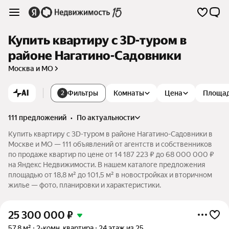
Купить квартиру c 3D-туром в
районе Нагатино-Садовники
Москва и МО
AI
Фильтры
Комнаты
Цена
Площа
2
111 предложений
•
по актуальности
Купить квартиру c 3D-туром в районе Нагатино-Садовники в
Москве и МО — 111 объявлений от агентств и собственников
по продаже квартир по цене от 14 187 223 ₽ до 68 000 000 ₽
на Яндекс Недвижимости. В нашем каталоге предложения
площадью от 18,8 м² до 101,5 м² в новостройках и вторичном
жилье — фото, планировки и характеристики.
25 300 000
₽
57,8 м²
2-комн. квартира
24 этаж из 25