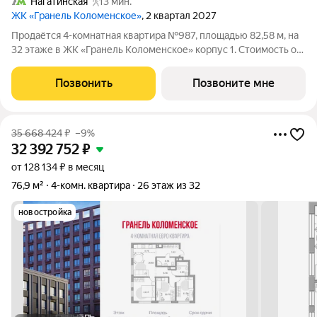
Нагатинская
13 мин.
ЖК «Гранель Коломенское»
, 2 квартал 2027
Продаётся 4-комнатная квартира №987, площадью 82,58 м, на
32 этаже в ЖК «Гранель Коломенское» корпус 1. Стоимость от
34807983 руб. Квартира без отделки, планировка угловая,
окна на улицу. Жилой квартал «Гранель Коломенское»
Позвонить
Позвоните мне
расположился на юге
35 668 424
₽
–9%
32 392 752
₽
от 128 134 ₽ в месяц
76,9 м²
4-комн. квартира
26 этаж из 32
новостройка