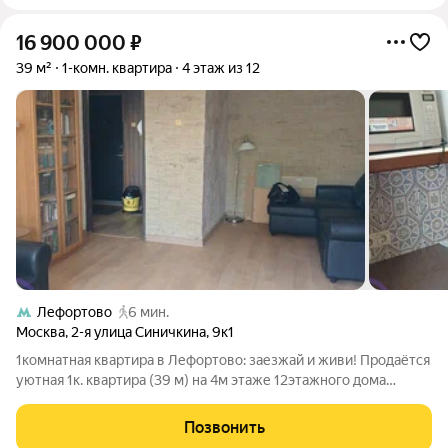
16 900 000
₽
39 м²
1-комн. квартира
4 этаж из 12
Лефортово
6 мин.
Москва
,
2-я улица Синичкина
,
9к1
1комнатная квартира в Лефортово: заезжай и живи! Продаётся
уютная 1к. квартира (39 м) на 4м этаже 12этажного дома
готовый вариант для жизни или сдачи в аренду. Главные
плюсы: Вся мебель и техника остаются ничего докупать не
Позвонить
нужно. Удачная