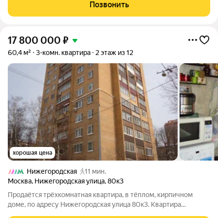
вариант для тех, кто ценит удобство, транспортную
Позвонить
доступность и стабильность
17 800 000
₽
60,4 м²
3-комн. квартира
2 этаж из 12
хорошая цена
Нижегородская
11 мин.
Москва
,
Нижегородская улица
,
80к3
Продаётся трёхкомнатная квартира, в тёплом, кирпичном
доме, по адресу Нижегородская улица 80к3. Квартира
идеально подойдёт тем, кто ценит комфорт и уют.