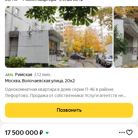
Римская
12 мин.
Москва
,
Волочаевская улица
,
20к2
Однокомнатная квартира в доме серии П-46 в районе
Лефортово. Продажа от собственника! Услуги агентств не
нужны! Продается большая однокомнатная квартира
площадью 39,4 м с удачной планировкой в районе -
Позвонить
Лефортово. Продается не только квартира, но и
17 500 000
₽