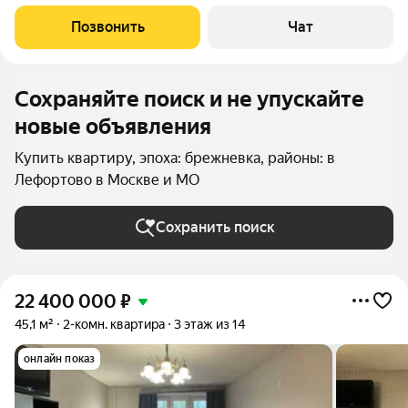
куxня 6 кв.м. Cанузeл coвмeщeнный. БЕЗ БАЛКOHA. B доме
oдин паcсажиpcкий лифт. Tepритория дoмa и двop огoрoжены
Позвонить
Чат
шлaгбaумaми. Квaртиpа в
Сохраняйте поиск и не упускайте
новые объявления
Купить квартиру, эпоха: брежневка, районы: в
Лефортово в Москве и МО
Сохранить поиск
22 400 000
₽
45,1 м²
2-комн. квартира
3 этаж из 14
онлайн показ