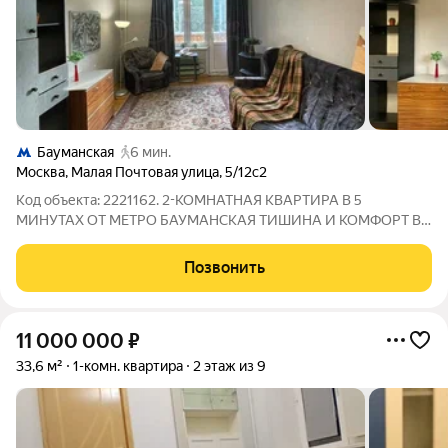
Бауманская
6 мин.
Москва
,
Малая Почтовая улица
,
5/12с2
Код объекта: 2221162. 2-КОМНАТНАЯ КВАРТИРА В 5
МИНУТАХ ОТ МЕТРО БАУМАНСКАЯ ТИШИНА И КОМФОРТ В
ЦЕНТРЕ МОСКВЫ. Жить в центре мегаполиса без шума
возможно. Продаётся уютная 2-комнатная квартира площадью
Позвонить
45,1 м в ЦАО Москвы, в Басманном районе. Дом
11 000 000
₽
33,6 м²
1-комн. квартира
2 этаж из 9