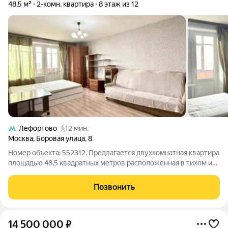
48,5 м²
2-комн. квартира
8 этаж из 12
Лефортово
12 мин.
Москва
,
Боровая улица
,
8
Номер объекта: 552312. Предлагается двухкомнатная квартира
площадью 48,5 квадратных метров расположенная в тихом и
зеленом уголке Лефортово, две комнаты и восьмой этаж с
панорамным видом это ваша новая квартира которая ждет вас.
Позвонить
Идеально для семей с
14 500 000
₽