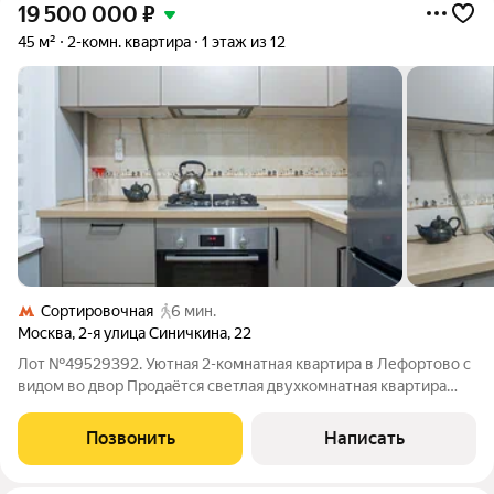
19 500 000
₽
45 м²
2-комн. квартира
1 этаж из 12
Сортировочная
6 мин.
Москва
,
2-я улица Синичкина
,
22
Лот №49529392. Уютная 2-комнатная квартира в Лефортово с
видом во двор Продаётся светлая двухкомнатная квартира
общей площадью 45 м в историческом районе Москвы
Лефортово. Окна выходят в тихий зелёный двор, что
Позвонить
Написать
обеспечивает отличную инсоляцию и