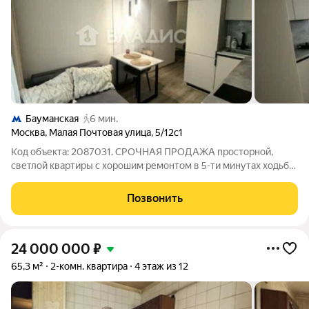
Бауманская
6 мин.
Москва
,
Малая Почтовая улица
,
5/12с1
Код объекта: 2087031. СРОЧНАЯ ПРОДАЖА просторной,
светлой квартиры с хорошим ремонтом в 5-ти минутах ходьбы
от метро Бауманская и 15 минут до Красносельской. Отличное
решение для инвестиции. Остается вся мебель и бытовая
Позвонить
техника (ЗАЕЗЖАЙ И ЖИВИ).
24 000 000
₽
65,3 м²
2-комн. квартира
4 этаж из 12