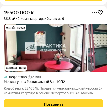
19 500 000
₽
36,6 м²
2-комн. квартира
2 этаж из 9
онлайн показ
хорошая цена
Лефортово
12 мин.
Москва
,
улица Госпитальный Вал
,
10/12
Код объекта: 2246345. Продается уникальная, дизайнерская 2-
комнатная квартира в районе Лефортово, ЮВАО Москвы.
Описание квартиры Общая площадь 36,6 кв.м. Дизайнерский
ремонт в современном стиле. 1 совмещенный санузел:
Позвонить