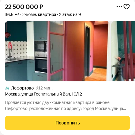
22 500 000
₽
36,6 м²
2-комн. квартира
2 этаж из 9
Лефортово
12 мин.
Москва
,
улица Госпитальный Вал
,
10/12
Продается уютная двухкомнатная квартира в районе
Лефортово, расположенная по адресу: город Москва, улица
Госпитальный Вал, 10/12. Общая площадь квартиры составляет
36.6 кв. м, жилая площадь 21 кв. м, а кухня 7.8 кв. м. Квартира
Позвонить
находится на 2 этаже