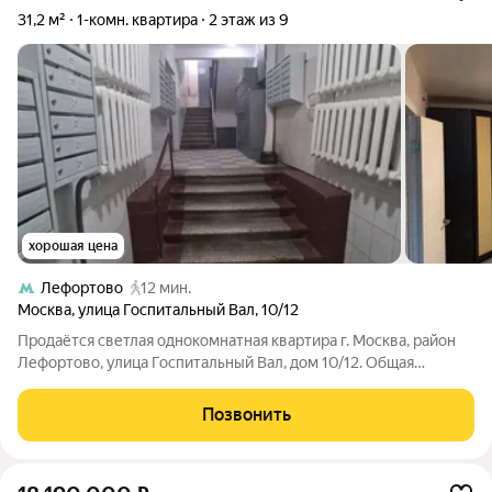
31,2 м²
1-комн. квартира
2 этаж из 9
хорошая цена
Лефортово
12 мин.
Москва
,
улица Госпитальный Вал
,
10/12
Продаётся светлая однокомнатная квартира г. Москва, район
Лефортово, улица Госпитальный Вал, дом 10/12. Общая
площадь составляет 31,2 кв. м, жилая 20,9 кв. м, кухня 6 кв. м.
Квартира расположена на 2-м этаже 9 -этажного дома. Высота
Позвонить
потолков -2,5