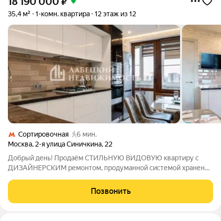
18 190 000
₽
35,4 м²
1-комн. квартира
12 этаж из 12
Сортировочная
6 мин.
Москва
,
2-я улица Синичкина
,
22
Добрый день! Продаём СТИЛЬНУЮ ВИДОВУЮ квартиру с
ДИЗАЙНЕРСКИМ ремонтом, продуманной системой хранения
и ПОТРЯСАЮЩИМИ ЗАКАТАМИ в районе Лефортово.
Безопасно и с удовольствием юридически сопроводим Вашу
Позвонить
сделку. Деятельность нашего агентства