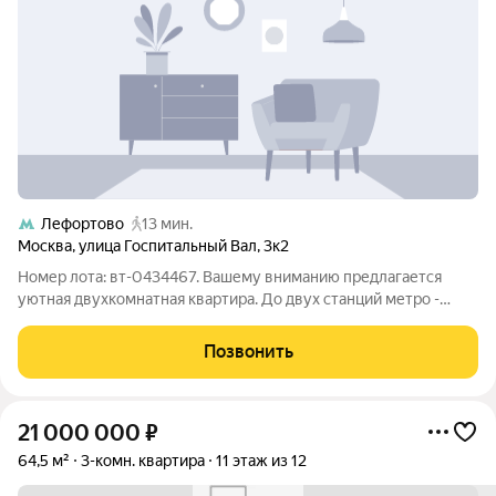
Лефортово
13 мин.
Москва
,
улица Госпитальный Вал
,
3к2
Номер лота: вт-0434467. Вашему вниманию предлагается
уютная двухкомнатная квартира. До двух станций метро -
"Электрозаводская" и "Лефортово" всего семь - восемь минут
ходьбы. Дом после капитального ремонта. Район отличается
Позвонить
хорошо развитой
21 000 000
₽
64,5 м²
3-комн. квартира
11 этаж из 12