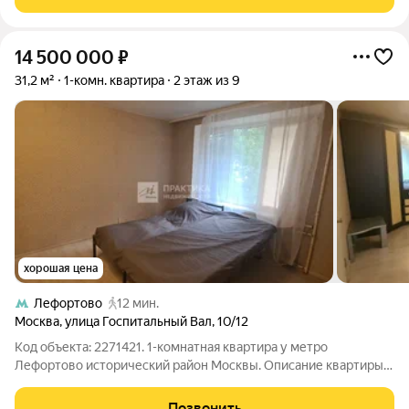
оснащен стиральной и сушильной
14 500 000
₽
31,2 м²
1-комн. квартира
2 этаж из 9
хорошая цена
Лефортово
12 мин.
Москва
,
улица Госпитальный Вал
,
10/12
Код объекта: 2271421. 1-комнатная квартира у метро
Лефортово исторический район Москвы. Описание квартиры: -
Большая жилая комната 20,9 м открывает широкие
возможности для зонирования без потери ощущения
Позвонить