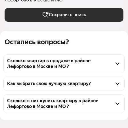
Сохранить поиск
Остались вопросы?
Сколько квартир в продаже в районе
Лефортово в Москве и МО ?
На Яндекс Недвижимости в продаже в районе 
Лефортово в Москве и МО 23 квартиры, из них 3 
Как выбрать свою лучшую квартиру?
объявления от собственников, 20 объявлений от 
Чтобы купить квартиру в брежневке в районе 
агентств
Лефортово, воспользуйтесь тепловой картой для 
Сколько стоит купить квартиру в районе
Лефортово в Москве и МО ?
оценки инфраструктуры и транспортной 
доступности в выбранном районе в районе 
Цена за квадратный метр
294 702 — 614 754 ₽
Лефортово в Москве и МО
Площадь
14 — 65 м²