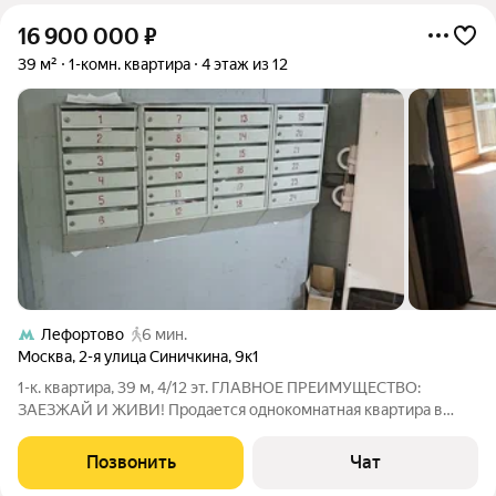
16 900 000
₽
39 м²
1-комн. квартира
4 этаж из 12
Лефортово
6 мин.
Москва
,
2-я улица Синичкина
,
9к1
1-к. квартира, 39 м, 4/12 эт. ГЛАВНОЕ ПРЕИМУЩЕСТВО:
ЗАЕЗЖАЙ И ЖИВИ! Продается однокомнатная квартира в
историческом районе Лефортово. Внутри состояние
аккуратное, чистое и полностью рабочее. Отличный вариант
Позвонить
Чат
как для собственного проживания сразу