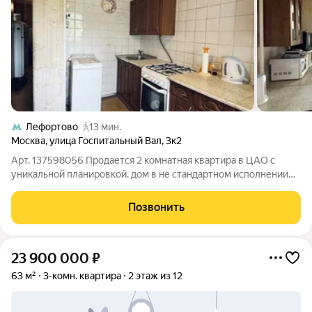
Лефортово
13 мин.
Москва
,
улица Госпитальный Вал
,
3к2
Арт. 137598056 Продается 2 комнатная квартира в ЦАО с
уникальной планировкой, дом в не стандартном исполнении
для этой серии ( площадь 65,3 кв.м. БЕЗ ПЕРЕПЛАНИРОВКИ).
Комнаты расположены на две стороны дома, есть место для
Позвонить
просторной гардеробной,
23 900 000
₽
63 м²
3-комн. квартира
2 этаж из 12