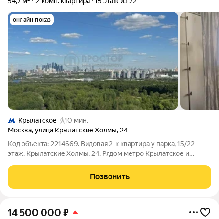
54,7 м²
2-комн. квартира
15 этаж из 22
онлайн показ
Крылатское
10 мин.
Москва
,
улица Крылатские Холмы
,
24
Код объекта: 2214669. Видовая 2-к квартира у парка, 15/22
этаж. Крылатские Холмы, 24. Рядом метро Крылатское и
Москворецкий парк Продаётся просторная двухкомнатная
квартира в престижном районе Крылатское (ЗАО).
Позвонить
Расположение улица Крылатские Холмы,
14 500 000
₽