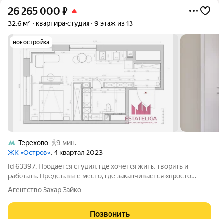
26 265 000
₽
32,6 м²
квартира-студия
9 этаж из 13
новостройка
Терехово
9 мин.
ЖК «Остров»
, 4 квартал 2023
Id 63397. Продается студия, где хочется жить, творить и
работать. Представьте место, где заканчивается «просто
ремонт» и начинается искусство жить. Эта студия в
Агентство Захар Зайко
престижном ЖК «Остров» не просто «евро-двушка» или
«квартал-студия». Это авторский
Позвонить