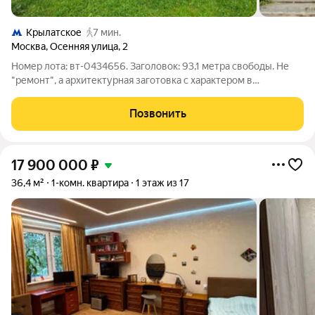
Крылатское
7 мин.
Москва
,
Осенняя улица
,
2
Номер лота: вт-0434656. Заголовок: 93,1 метра свободы. Не
"ремонт", а архитектурная заготовка с характером в
Крылатском. Вы устали от однотипных "дизайнерских"
решений, которые кочуют из одного ЖК в другой? От
Позвонить
натяжных потолков, которые вы бы никогда
17 900 000
₽
36,4 м²
1-комн. квартира
1 этаж из 17