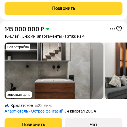
одном из самых экологически чистых и престижных районов
Москвы. Общая площадь квартиры составляет 162,5 кв. м.,
Позвонить
грамотное
145 000 000
₽
164,7 м²
5-комн. апартаменты
1 этаж из 4
новостройка
хорошая цена
Крылатское
22 мин.
Апарт-отель «Остров фантазий»
, 4 квартал 2004
Позвонить
Чат