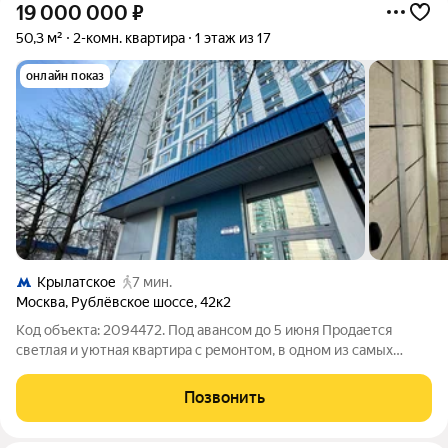
19 000 000
₽
50,3 м²
2-комн. квартира
1 этаж из 17
онлайн показ
Крылатское
7 мин.
Москва
,
Рублёвское шоссе
,
42к2
Код объекта: 2094472. Под авансом до 5 июня Продается
светлая и уютная квартира с ремонтом, в одном из самых
удобных для комфортного проживания районов Москвы: все
есть рядом: парк, поликлиники, ТЦ, больница, магазины,
Позвонить
рестораны, фитнес центры, метро