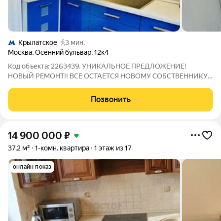
Крылатское
3 мин.
Москва
,
Осенний бульвар
,
12к4
Код объекта: 2263439. УНИКАЛЬНОЕ ПРЕДЛОЖЕНИЕ!
НОВЫЙ РЕМОНТ!! ВСЕ ОСТАЕТСЯ НОВОМУ СОБСТВЕННИКУ!
Простор и планировка Уютная трёхкомнатная квартира 72 м на
14 этаже 15-этажного дома на Осеннем бульваре, 12к4
Позвонить
простор, свет и четкая зонированность. Три
14 900 000
₽
37,2 м²
1-комн. квартира
1 этаж из 17
онлайн показ