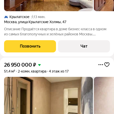
Крылатское
13 мин.
Москва
,
улица Крылатские Холмы
,
47
Описание Продаётся квартира в доме бизнес-класса в одном
из самых благополучных и зелёных районов Москвы.
Планировка продумана для удобной жизни: большие комнаты,
два санузла, просторная кухня и вместительная прихожая. Дом
Позвонить
Чат
расположен на охраняемой
26 950 000
₽
51,4 м²
2-комн. квартира
4 этаж из 17