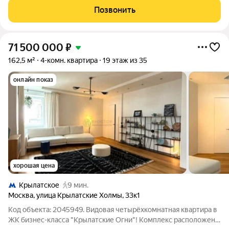
Донстрой жилой комплекс на западе Москвы, он отделен от
Позвонить
города рекой и природным
71 500 000
₽
162,5 м²
4-комн. квартира
19 этаж из 35
онлайн показ
хорошая цена
Крылатское
9 мин.
Москва
,
улица Крылатские Холмы
,
33к1
Код объекта: 2045949. Видовая четырёхкомнатная квартира в
ЖК бизнес-класса "Крылатские Огни"! Комплекс расположен в