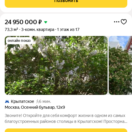
Позвонить
одном из самых престижных и
24 950 000
₽
73,3 м²
3-комн. квартира
1 этаж из 17
онлайн показ
Крылатское
6 мин.
Москва
,
Осенний бульвар
,
12к9
Звоните! Откройте для себя комфорт жизни в одном из самых
благоустроенных районов столицы в Крылатском! Просторная
трёхкомнатная квартира на первом этаже с косметическим