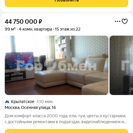
спальнями (одна из которых мастер-спальня с
44 750 000
₽
99 м²
4-комн. квартира
15 этаж из 22
Крылатское
10 мин.
Москва
,
Осенняя улица
,
16
Дом комфорт-класса 2000 года, ели, туи, цветы и кустарники,
с достойными ремонтами в подъездах, видеонаблюдением и
шлагбаумами на въезде, детская и спортивная площадки с