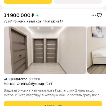
34 900 000
₽
72 м²
3-комн. квартира
14 этаж из 17
Крылатское
3 мин.
Москва
,
Осенний бульвар
,
12к4
Видовая 3-комнатная квартира в Крылатском 2 минуты до
метро. Ищете квартиру, в которую можно заехать сразу после
покупки без затрат на капитальный ремонт? Предлагаю
вашему вниманию просторную 3-комнатную квартиру в