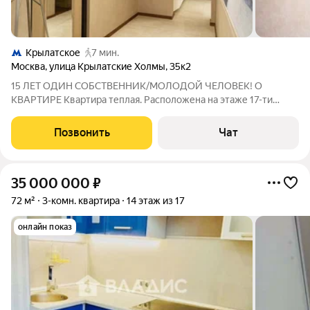
Крылатское
7 мин.
Москва
,
улица Крылатские Холмы
,
35к2
15 ЛЕТ ОДИН СОБСТВЕННИК/МОЛОДОЙ ЧЕЛОВЕК! О
КВАРТИРЕ Квартира теплая. Расположена на этаже 17-ти
этажного дома с видом на Храм Рождества Пресвятой
Богородицы и парк Крылатские Холмы. Комфорт и стиль. По
Позвонить
Чат
факту евро трёшка с дизайн ремонтом и
35 000 000
₽
72 м²
3-комн. квартира
14 этаж из 17
онлайн показ