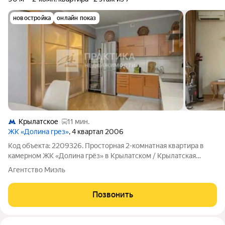
новостройка
онлайн показ
Крылатское
11 мин.
ЖК «Долина грез»
, 4 квартал 2006
Код объекта: 2209326. Просторная 2-комнатная квартира в
камерном ЖК «Долина грёз» в Крылатском / Крылатская
улица, 45к2 ОПИСАНИЕ КВАРТИРЫ: - Идеальный выбор для
Агентство Миэль
пары или двоих взрослых, которые ценят пространство, свет и
тишину никаких
Позвонить