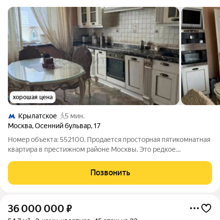
хорошая цена
Крылатское
5 мин.
Москва
,
Осенний бульвар
,
17
Номер объекта: 552100. Продается просторная пятикомнатная
квартира в престижном районе Москвы. Это редкое
предложение на вторичном рынке, где каждый метр продуман
до мелочей для комфортной жизни большой семьи. Ипотека
Позвонить
полностью подходит для покупки
36 000 000
₽