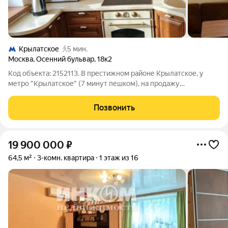
Крылатское
5 мин.
Москва
,
Осенний бульвар
,
18к2
Код объекта: 2152113. В престижном районе Крылатское, у
метро "Крылатское" (7 минут пешком), на продажу
выставлена уютная однокомнатная квартира. Расположенная
на первом этаже 17-этажного дома, она предлагает 37,2 кв. м.
Позвонить
пространства, из которых 19
19 900 000
₽
64,5 м²
3-комн. квартира
1 этаж из 16