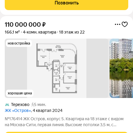
мягкими покрытиями. Квартира с шикарными видами на запад -
Позвонить
панорама горизонт
110 000 000
₽
166,1 м²
4-комн. квартира
18 этаж из 22
новостройка
хорошая цена
Терехово
5 мин.
ЖК «Остров»
, 4 квартал 2024
№176414 ЖК Остров, корпус 5. Квартира на 18 этаже с видом
на Москва-Сити, первая линия. Высокие потолки 3,5 м, с
панорамным остеклением. Квартира с отделкой. ОСТРОВ от