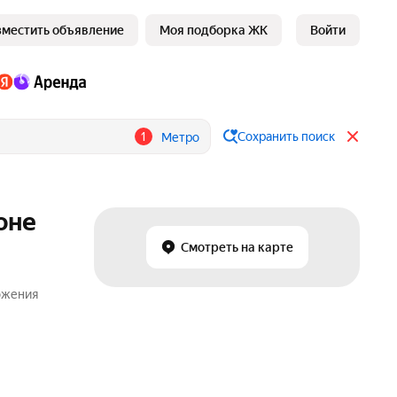
зместить объявление
Моя подборка ЖК
Войти
1
Сохранить поиск
Метро
оне
Смотреть на карте
ожения