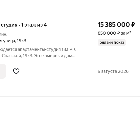
15 385 000
₽
-студия · 1 этаж из 4
850 000 ₽ за м²
мин.
я улица
,
19к3
онлайн показ
родаётся апартаменты-студия 18,1 м в
-Спасской, 19к3. Это камерный дом
ий двор, вторая линия от Садового
 О доме Дом
5 августа 2026