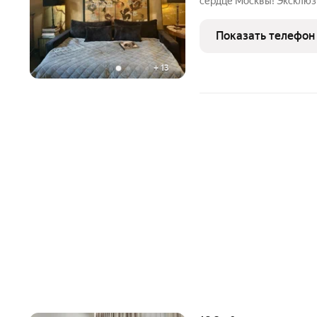
сердце Москвы! Эксклюз
71 м в престижном Крас
Новорязанская ул., 16/1
Показать телефон
динамичной жизни:Всего
+
13