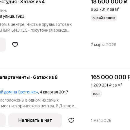
18 600 000
₽
-студия · 3 этаж из 4
963 731 ₽ за м²
мин.
я улица
,
19к3
онлайн показ
том в центре! Чистые пруды. Готова к
НЫЙ БИЗНЕС - посуточная аренда
ысяч ежемесячно! ВСЁ СДЕЛАНО ЗА ВАС!
дия, а готовое к жизни стильное
7 марта 2026
165 000 000
 апартаменты · 6 этаж из 8
1 269 231 ₽ за м²
ый дом на Сретенке»
, 4 квартал 2017
торг
расположены в одном из самых
 мест исторического центра. В Даевом
тствует транзитный трафик, что
 загородного поместья в самом сердце
Написать в чат
1 мая 2026
ат