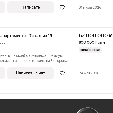
ажного дома в RED7, расположенного в
Написать
31 июля 2026
62 000 000
₽
е апартаменты · 7 этаж из 19
800 000 ₽ за м²
мин.
онлайн показ
менты ( 7 окон) в комплексе премиум
артаменты в проекте - виды на 3 стороны
 . Апартаменты с готовой чистовой
 м2
Написать в чат
24 мая 2026
Ж