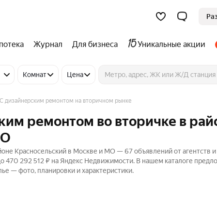
Ра
потека
Журнал
Для бизнеса
Уникальные акции
Комнат
Цена
С дизайнерским ремонтом на вторичном рынке
ким ремонтом во вторичке в рай
МО
йоне Красносельский в Москве и МО — 67 объявлений от агентств и
до 470 292 512 ₽ на Яндекс Недвижимости. В нашем каталоге предл
лье — фото, планировки и характеристики.