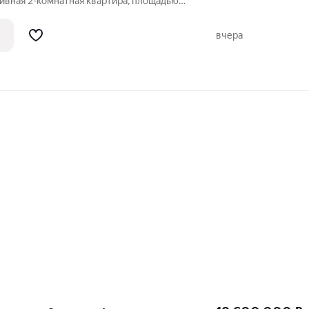
ивная 2-комнатная квартира, площадью
носельском районе ЦАО, по адресу
1С1. Идеальное расположение для
вчера
 3