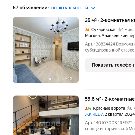
67 объявлений:
по актуальности
35 м² · 2-комнатная к
Сухаревская
4 мин.
Москва
,
Ананьевский пе
Арт. 138834424 Возможно
субсидированной ставке 
Москве это сочетание исторической атмосферы, активного ритма
центра города и развито
Показать телефон
характеризуется высоко
+
10
55,6 м² · 2-комнатны
Красные ворота
6 
ЖК RED7
, 2 квартал 2024
Арт. 140107003 "RED7" 
сердце исторической Мос
мелочей. Продаются дву