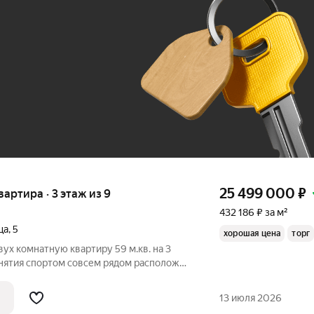
До 100 тыс. ₽
25 499 000
₽
квартира · 3 этаж из 9
432 186 ₽ за м²
ца
,
5
хорошая цена
торг
ух комнатную квартиру 59 м.кв. на 3
анятия спортом совсем рядом расположен
ональная планировка: Квартира,
е комнаты, кухня 9,2 с выходом на
13 июля 2026