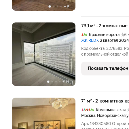
+
9
73,1 м² · 2-комнатны
Красные ворота
6 
ЖК RED7
, 2 квартал 2024
Код объекта: 2276583. Р
с премиальной отделкой
изысканные 2-комнатные
премиум-класса ЖК RED7, расположенном в самом сердце
Показать телефон
Москвы. ОБ
+
14
71 м² · 2-комнатная к
Комсомольская
Москва
,
Новорязанская у
Арт. 134330580 Откройт