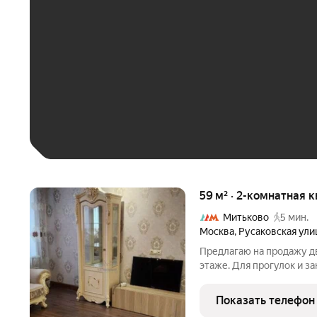
До 30 тыс. ₽
До 50 тыс. ₽
До 70 тыс. ₽
Больше 100 тыс. ₽
59 м² · 2-комнатная 
Митьково
5 мин.
Москва
,
Русаковская ули
Предлагаю на продажу дв
этаже. Для прогулок и з
парк Сокольники. Функци
просторные изолированны
Показать телефон
большую