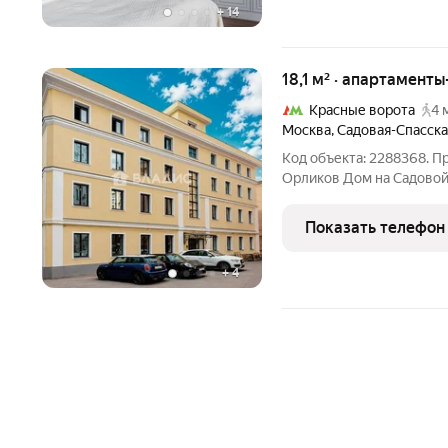
+
14
18,1 м² · апартаменты
Красные ворота
4 
Москва
,
Садовая-Спасска
Код объекта: 2288368. П
Орликов Дом на Садовой
апартаментов в ЦАО: тих
кольца, метро Красные Ворота 1 минута пешком.
Показать телефон
продуман как
+
4