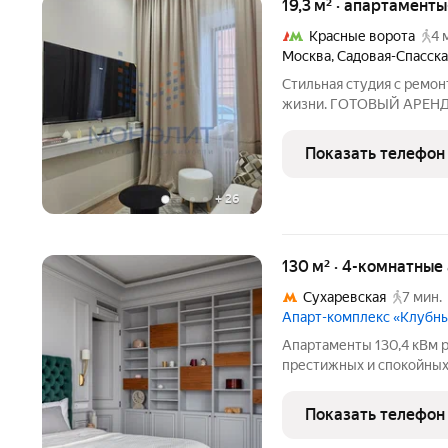
19,3 м² · апартаменты
Красные ворота
4 
Москва
,
Садовая-Спасска
Стильная студия с ремон
жизни. ГОТОВЫЙ АРЕНД
принесет от 300 000 т
Продается не просто сту
Показать телефон
пространство в самом
+
26
130 м² · 4-комнатные
Сухаревская
7 мин.
Апарт-комплекс «Клубн
Апартаменты 130,4 кВм 
престижных и спокойных
переулке полностью отсу
гарантирует вам тишину
Показать телефон
столицы. Клубный форм