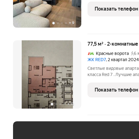
кв.м. на 3-м этаже 19 эт
Показать телефон
самом центре
+
9
77,5 м² · 2-комнатны
Красные ворота
6 
ЖК RED7
, 2 квартал 2024
Светлые видовые апарта
класса Red 7 . Лучшие ап
, панорамное остекление
отделкой площадью 77.5
Показать телефон
+
13
ЕЖЕМЕСЯЧНЫЙ ПЛАТЁ