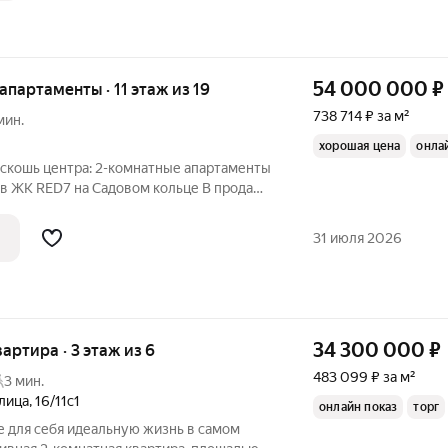
54 000 000
₽
е апартаменты · 11 этаж из 19
738 714 ₽ за м²
мин.
хорошая цена
онла
оскошь центра: 2-комнатные апартаменты
 в ЖК RED7 на Садовом кольце В продаже
 апартаменты в знаковом проекте
31 июля 2026
34 300 000
₽
вартира · 3 этаж из 6
483 099 ₽ за м²
3 мин.
лица
,
16/11с1
онлайн показ
торг
е для себя идеальную жизнь в самом