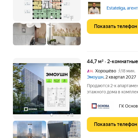
просторная кухня-гостин
расположение квартиры 
Estateliga, аген
переносить мокрые зоны
+
15
Показать телефон
44,7 м² · 2-комнатны
Хорошёво
18 мин.
Эмоушн
, 2 квартал 2027
Продаются 2-к апартамен
этажного дома в компл
«ЭМОУШН» многофункциональный комплекс апартаментов
бизнес-класса в прести
ГК Основ
новый выразительный а
+
13
Показать телефон