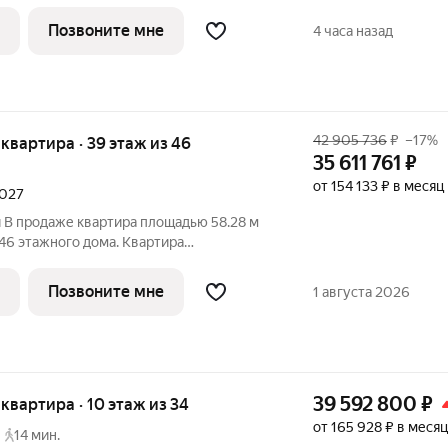
Срок сдачи: 2 квартал 2029 года. 2
КТА «ОСТРОВ», В
Позвоните мне
4 часа назад
42 905 736
₽
–17%
я квартира · 39 этаж из 46
35 611 761
₽
от 154 133 ₽ в месяц
2027
 В продаже квартира площадью 58.28 м
 46 этажного дома. Квартира
премиальный жилой
 MR в районе Хорошёво-Мнёвники. Он
Позвоните мне
1 августа 2026
39 592 800
₽
я квартира · 10 этаж из 34
от 165 928 ₽ в месяц
14 мин.