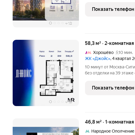
14», корпус 4 (секция 1). 
совмещенных санузла. Остров.14 ЧАСТЬ ПРОЕ
Показать телефон
10
+
12
58,3 м² · 2-комнатна
Хорошёво
10 мин.
ЖК «Джойс»
, 4 квартал 
10 минут от Москва-Сити
без отделки на 39 этаже
расположена в корпусе Лео. Джойс это 
комплекс от девелопера
Показать телефон
включает несколько
+
15
46,8 м² · 1-комнатна
Народное Ополчение