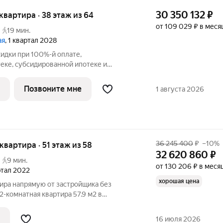
30 350 132
₽
я квартира · 38 этаж из 64
от 109 029 ₽ в меся
19 мин.
ая
, 1 квартал 2028
кидки при 100%-й оплате,
еке, субсидированной ипотеке и
сли вы являетесь агентом, зафиксируйте
те до обращения за консультацией. В
Позвоните мне
1 августа 2026
ся
36 245 400
₽
–10%
 квартира · 51 этаж из 58
32 620 860
₽
9 мин.
от 130 206 ₽ в меся
артал 2022
хорошая цена
ра напрямую от застройщика без
2-комнатная квартира 57.9 м2 в
нес-класса Wellton Towers одном из
 комплексов северо-запада Москвы.
16 июля 2026