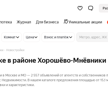
Ра
потека
Журнал
Для бизнеса
Уникальные акции
Комнат
Цена
Взнос и платёж
ки
Новостройки
ке в районе Хорошёво-Мнёвники 
 в Москве и МО — 2 557 объявлений от агентств и собственников 
кс Недвижимости. В нашем каталоге предложения площадью от 15,1 м
вки и характеристики.