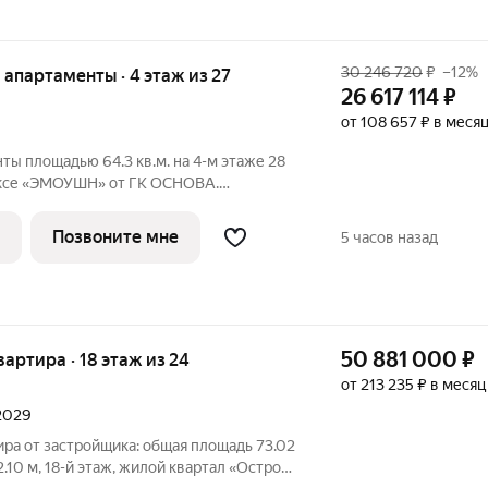
30 246 720
₽
–12%
е апартаменты · 4 этаж из 27
26 617 114
₽
от 108 657 ₽ в меся
ты площадью 64.3 кв.м. на 4-м этаже 28
ексе «ЭМОУШН» от ГК ОСНОВА.
жном районе Хорошёво-Мнёвники (СЗАО),
Позвоните мне
5 часов назад
кцент
50 881 000
₽
квартира · 18 этаж из 24
от 213 235 ₽ в месяц
 2029
ира от застройщика: общая площадь 73.02
22.10 м, 18-й этаж, жилой квартал «Остров