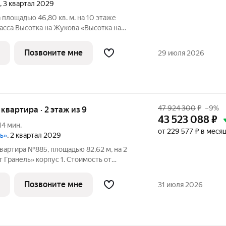
, 3 квартал 2029
площадью 46,80 кв. м. на 10 этаже
асса Высотка на Жукова «Высотка на
ный дом, который олицетворяет дух
тая в себе величественность
Позвоните мне
29 июля 2026
о
47 924 300
₽
–9%
я квартира · 2 этаж из 9
43 523 088
₽
14 мин.
от 229 577 ₽ в меся
ль»
, 2 квартал 2029
вартира №885, площадью 82,62 м, на 2
Гранель» корпус 1. Стоимость от
без отделки, планировка односторонняя,
ный жилой комплекс в
Позвоните мне
31 июля 2026