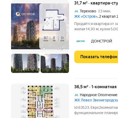
31,7 м² · квартира-ст
Терехово
3 мин.
ЖК «Остров»
, 2 квартал
Продаётся квартира от з
жилая 14.30 м, кухня 5.00
корпус 4 (секция 1). Срок
совмещенный санузел. Остров.14 ЧАСТЬ ПРОЕ
ДОНСТРОЙ
10 МИНУТАХ
+
12
Показать телефон
36,5 м² · 1-комнатная
Народное Ополчение
ЖК Левел Звенигородск
Id 63523. Евро2комнатна
функциональное планиро