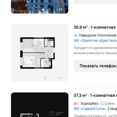
Проект входит в состав
+
23
36,9 м² · 1-комнатная
Народное Ополчение
ЖК «Трилогия «Кристалл
Продается однокомнатная
жилом комплексе бизнес
девелопера «КРОСТ». Кв
9.2. Можно воспользоват
Показать телефон
первоначальным взносо
+
4
37,3 м² · 1-комнатная
Хорошёво
22 мин.
ЖК «Сидней Сити»
, 3 кв
Прямая продажа от заст