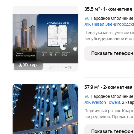
35,5 м² · 1-комнатна
Народное Ополчение
ЖК Левел Звенигородск
Цена указана с учетом с
несубсидированной ипот
процентной рассрочке. Е
клиента в личном кабине
Показать телефон
жилом квартале продаёт
3D-тур
+
19
57,9 м² · 2-комнатная
Народное Ополчение
ЖК Wellton Towers
, 2 кв
Первичный рынок. Кварти
посредников. Продается 
современном небоскрёбе биз
самых узнаваемых жилых
Показать телефон