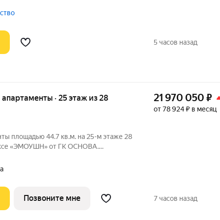
ая, совмещенный санузел -
на 2 этаже позволяет свободно
тство
 по
5 часов назад
21 970 050
₽
е апартаменты · 25 этаж из 28
от 78 924 ₽ в месяц
ты площадью 44.7 кв.м. на 25-м этаже 28
ексе «ЭМОУШН» от ГК ОСНОВА.
жном районе Хорошёво-Мнёвники (СЗАО),
а
кцент
Позвоните мне
7 часов назад