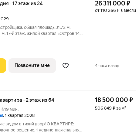
26 311 000
₽
удия · 17 этаж из 24
от 110 266 ₽ в месяц
 2029
астройщика: общая площадь 31.72 м,
 м, 17-й этаж, жилой квартал «Остров 14»,
 сдачи: 2 квартал 2029 года. 1
КТА «ОСТРОВ», В
Позвоните мне
4 часа назад
18 500 000
₽
 квартира · 2 этаж из 64
506 849 ₽ за м²
19 мин.
ая
, 1 квартал 2028
я с видом в тихий двор! О КВАРТИРЕ: -
вочное решение, 1 уединенная спальня и