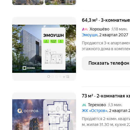
64,3 м² · 3-комнатны
Хорошёво
18 мин.
Эмоушн
, 2 квартал 2027
Продаются 3-к апартамен
этажного дома в компл
«ЭМОУШН» многофункциональный комплекс апартаментов
бизнес-класса в прести
Показать телефон
новый выразительный а
+
13
73 м² · 2-комнатная 
Терехово
3 мин.
ЖК «Остров»
, 2 квартал
Продаётся 2-комн. кварт
м, жилая 31.30 м, кухня 