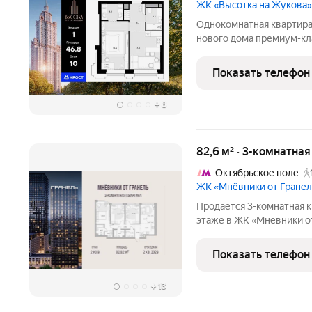
ЖК «Высотка на Жукова»
Однокомнатная квартира 
нового дома премиум-кл
Жукова» - это современ
настоящей Москвы, соче
Показать телефон
архитектуры московског
+
8
82,6 м² · 3-комнатна
Октябрьское поле
ЖК «Мнёвники от Гране
Продаётся 3-комнатная к
этаже в ЖК «Мнёвники от 
43523088 руб. Квартира 
окна во двор. «Мнёвники от Гранель» элит
Показать телефон
тихом и
+
13