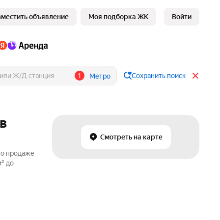
зместить объявление
Моя подборка ЖК
Войти
1
Сохранить поиск
Метро
в
Смотреть на карте
по продаже
² до