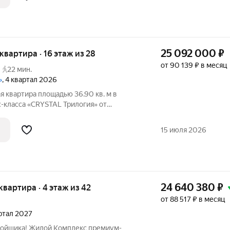
25 092 000
₽
 квартира · 16 этаж из 28
от 90 139 ₽ в месяц
22 мин.
»
, 4 квартал 2026
 квартира площадью 36.90 кв. м в
-класса «CRYSTAL Трилогия» от
артира расположена на 16 этаже корпуса
ься беспроцентной рассрочкой с
15 июля 2026
м от
24 640 380
₽
 квартира · 4 этаж из 42
от 88 517 ₽ в месяц
артал 2027
ройщика! Жилой Комплекс премиум-