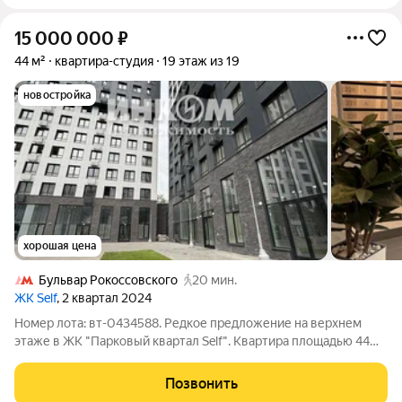
15 000 000
₽
44 м²
квартира-студия
19 этаж из 19
новостройка
хорошая цена
Бульвар Рокоссовского
20 мин.
ЖК Self
, 2 квартал 2024
Номер лота: вт-0434588. Редкое предложение на верхнем
этаже в ЖК "Парковый квартал Self". Квартира площадью 44
кв. м без ремонта- полная свобода для реализации вашего
дизайна. Высота потолков в квартире 6,13 м, в ЖК всего
Позвонить
несколько квартир с