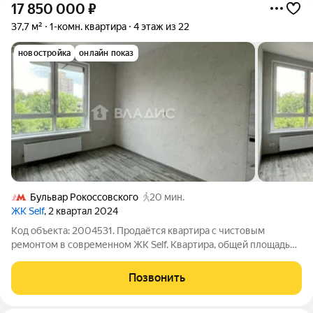
17 850 000
₽
37,7 м²
1-комн. квартира
4 этаж из 22
новостройка
онлайн показ
Бульвар Рокоссовского
20 мин.
ЖК Self
, 2 квартал 2024
Код объекта: 2004531. Продаётся квартира с чистовым
ремонтом в современном ЖК Self. Квартира, общей площадью
37,7 м, расположена на 4 этаже. Спальня 12 м2, гостиная с
кухней 15 м2, позволяет разместить спальное место. Большие
Позвонить
окна наполняют комнаты