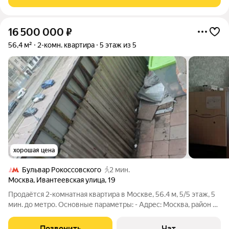
назад был проведет капитальный ремонт,
16 500 000
₽
56,4 м²
2-комн. квартира
5 этаж из 5
хорошая цена
Бульвар Рокоссовского
2 мин.
Москва
,
Ивантеевская улица
,
19
Продаётся 2-комнатная квартира в Москве, 56.4 м, 5/5 этаж, 5
мин. до метро. Основные параметры: - Адрес: Москва, район с
развитой инфраструктурой (магазины, школы, парки). -
Площадь: 56.4 м (общая). - Этаж: 5/5. - Ремонт: Хорошее
Позвонить
Чат