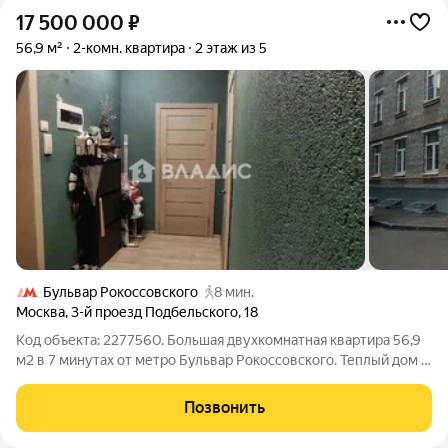
17 500 000
₽
56,9 м²
2-комн. квартира
2 этаж из 5
Бульвар Рокоссовского
8 мин.
Москва
,
3-й проезд Подбельского
,
18
Код объекта: 2277560. Большая двухкомнатная квартира 56,9
м2 в 7 минутах от метро Бульвар Рокоссовского. Теплый дом и
квартира, изолированные комнаты, потолки 3 метра. В
квартире сделан ремонт с заменой электрики и в целом
Позвонить
хорошая косметика -