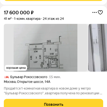
17 600 000
₽
41 м²
1-комн. квартира
24 этаж из 24
хорошая цена
Бульвар Рокоссовского
5 мин.
Москва
,
Открытое шоссе
,
14А
Продаётся 1-комнатная квартира в новом доме у метро
"Бульвар Рокоссовского" ,квартира получена по реноватции в
феврале 2026 ,никто не прописан,предыдущая квартира была
в собственности 14 лет, собственник один не браке, жилье не
Позвонить