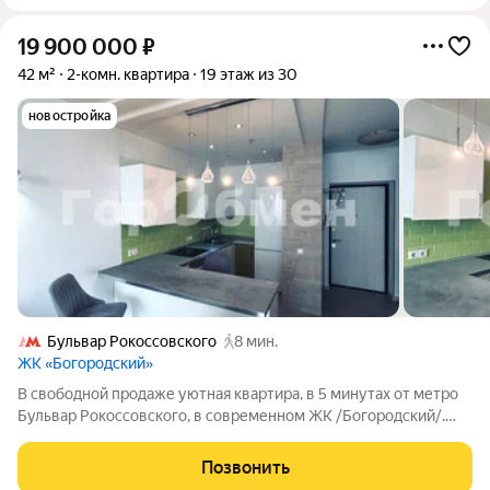
19 900 000
₽
42 м²
2-комн. квартира
19 этаж из 30
новостройка
Бульвар Рокоссовского
8 мин.
ЖК «Богородский»
В свободной продаже уютная квартира, в 5 минутах от метро
Бульвар Рокоссовского, в современном ЖК /Богоpодский/.
Квартира расположена на 19 этаже, с красивыми видами на
город. Удобная планировка, с отдельной спальней, просторной
Позвонить
прихожей и