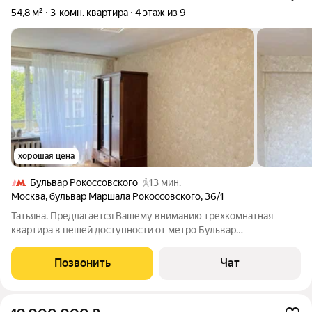
54,8 м²
3-комн. квартира
4 этаж из 9
хорошая цена
Бульвар Рокоссовского
13 мин.
Москва
,
бульвар Маршала Рокоссовского
,
36/1
Татьяна. Предлагается Вашему вниманию трехкомнатная
квартира в пешей доступности от метро Бульвар
Рокоссовского. Комнаты смежно-изолированы. Хорошее
месторасположение: тихий, утопающий в зелени, двор, много
Позвонить
Чат
детских площадок, рядом парк для приятных