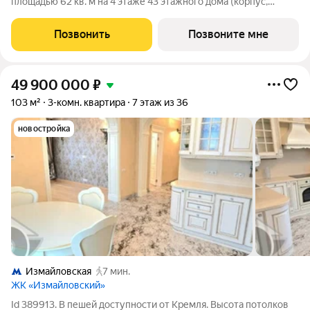
площадью 62 кв. м на 4 этаже 43 этажного дома (корпус,
секция) в проекте ПИК «2-й Иртышский». Удобное
расположение 25 минут пешком до станции метро
Позвонить
Позвоните мне
«Черкизовская» 14 минут на автомобиле до
49 900 000
₽
103 м²
3-комн. квартира
7 этаж из 36
новостройка
Измайловская
7 мин.
ЖК «Измайловский»
Id 389913. В пешей доступности от Кремля. Высота потолков