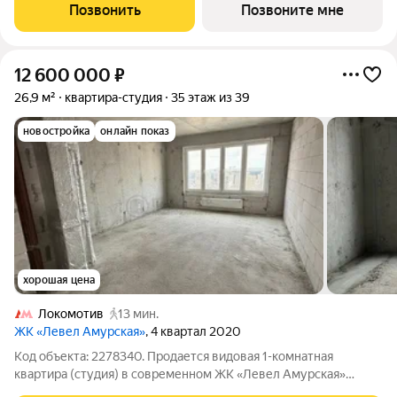
пешком до станции метро «Черкизовская» 14 минут на
Позвонить
Позвоните мне
автомобиле до МКАД и 20
12 600 000
₽
26,9 м²
квартира-студия
35 этаж из 39
новостройка
онлайн показ
хорошая цена
Локомотив
13 мин.
ЖК «Левел Амурская»
, 4 квартал 2020
Код объекта: 2278340. Продается видовая 1-комнатная
квартира (студия) в современном ЖК «Левел Амурская»
Квартира находится на 35-м этаже 39-ти этажного корпуса,