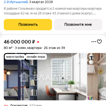
2-й Иртышский
, 3 квартал 2028
В районе Гольяново продаётся 2-комнатная квартира квартира
площадью 62 кв. м на 28 этаже 43 этажного дома (корпус,
секция) в проекте ПИК «2-й Иртышский». Удобное
расположение 25 минут пешком до станции метро
Позвонить
Позвоните мне
«Черкизовская» 14 минут на автомобиле до
46 000 000
₽
80 м²
3-комн. квартира
26 этаж из 39
новостройка
онлайн показ
Локомотив
13 мин.