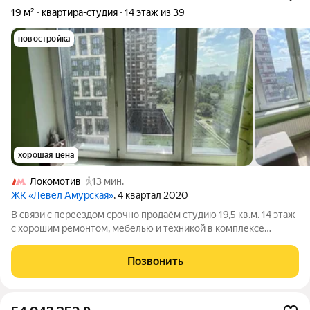
19 м²
квартира-студия
14 этаж из 39
новостройка
хорошая цена
Локомотив
13 мин.
ЖК «Левел Амурская»
, 4 квартал 2020
В связи с переездом срочно продаём студию 19,5 кв.м. 14 этаж
с хорошим ремонтом, мебелью и техникой в комплексе
«Левел Амурская» (ул. Амурская). Местоположение
идеальное, не рядом с дорогой, среди красивых домов и
Позвонить
классных площадок для детей и