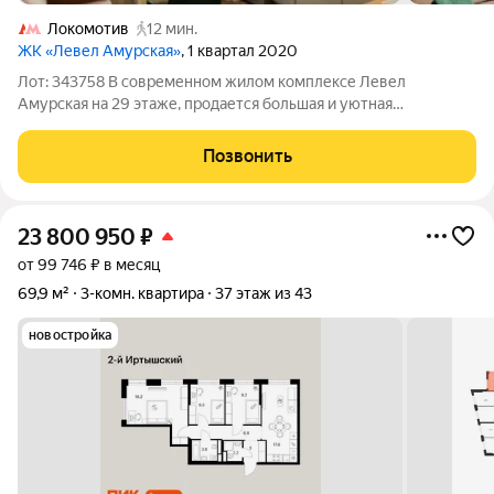
Локомотив
12 мин.
ЖК «Левел Амурская»
, 1 квартал 2020
Лот: 343758 В современном жилом комплексе Левел
Амурская на 29 этаже, продается большая и уютная
однокомнатная квартира. Интерьер квартиры выполнен в
современном стиле с продуманной эргономикой: спокойная
Позвонить
цветовая палитра, натуральные фактуры и
23 800 950
₽
от 99 746 ₽ в месяц
69,9 м²
3-комн. квартира
37 этаж из 43
новостройка