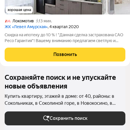
хорошая цена
Локомотив
13 мин.
ЖК «Левел Амурская»
, 4 квартал 2020
Скидка на ипотеку до 10 % ! "Данная сделка застрахована САО
Ресо Гарантия"! Вашему вниманию предлагаем светлую и
просторную квартиру в современном ЖК Level(Амурская) В
квартире выполнен дизайнерский ремонт , с использованием
Позвонить
качественных
Сохраняйте поиск и не упускайте
новые объявления
Купить квартиру, этажей в доме: от 40, районы: в
Сокольниках, в Соколиной горе, в Новокосино, в
Вешняках, в Косино-Ухтомском, в Восточном
Измайлово (Восточный округ), в Гольяново
Сохранить поиск
(Восточный округ), в Ивановском (Восточный округ),