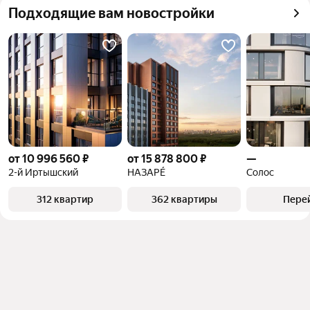
Самый дорогой 
97,6 млн ₽
Подходящие вам новостройки
квадратного метра или площади
объект
от 10 996 560 ₽
от 15 878 800 ₽
—
2-й Иртышский
НАЗАРÉ
Солос
312 квартир
362 квартиры
Пере