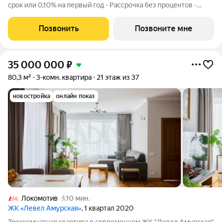
срок или 0,10% на первый год - Рассрочка без процентов -
Trade-in с проживанием на время строительства дома
Просторная 2-комнатная квартира. Общая площадь - 70.4 м2 на
Позвонить
Позвоните мне
7 этаже, без отделки.
35 000 000
₽
80,3 м²
3-комн. квартира
21 этаж из 37
новостройка
онлайн показ
Локомотив
10 мин.
ЖК «Левел Амурская»
, 1 квартал 2020