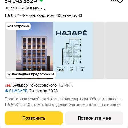
54 943 352
₽
от 230 260 ₽ в месяц
115,5 м²
4-комн. квартира
40 этаж из 43
новостройка
последнее предложение
Бульвар Рокоссовского
2 мин.
ЖК НАЗАРÉ
, 2 квартал 2028
Просторная семейная 4-комнатная квартира. Общая площадь -
115.5 м2 на 40 этаже, без отделки. Эргономичные планировки,
мастер-спальни, угловые комнаты с окнами на две стороны
света и террасы с завораживающими видами на панораму
Позвонить
Позвоните мне
города и национальный