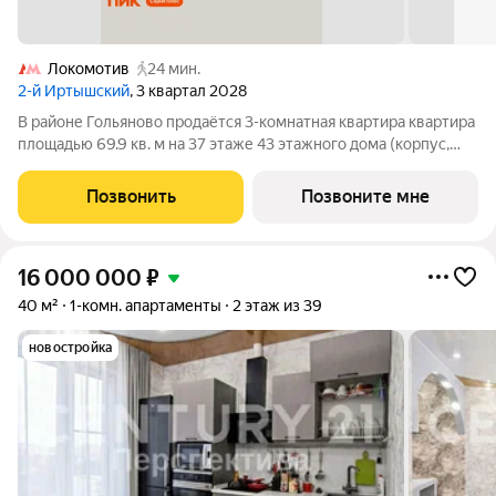
Локомотив
24 мин.
2-й Иртышский
, 3 квартал 2028
В районе Гольяново продаётся 3-комнатная квартира квартира
площадью 69.9 кв. м на 37 этаже 43 этажного дома (корпус,
секция) в проекте ПИК «2-й Иртышский». Удобное
расположение 25 минут пешком до станции метро
Позвонить
Позвоните мне
«Черкизовская» 14 минут на автомобиле до
16 000 000
₽
40 м²
1-комн. апартаменты
2 этаж из 39
новостройка