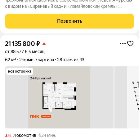
Трехкомнатная квартира в современном ЖК "Левел Амурская"
с видом на «Сиреневый сад» и «Измайловский кремль».
КВАРТИРА: Светлая и просторная 3-х комнатная квартира,
изолированные комнаты, удачная планировка. В квартире
Позвонить
выполнен ремонт по
21 135 800
₽
от 88 577 ₽ в месяц
62 м²
2-комн. квартира
28 этаж из 43
новостройка
Локомотив
24 мин.