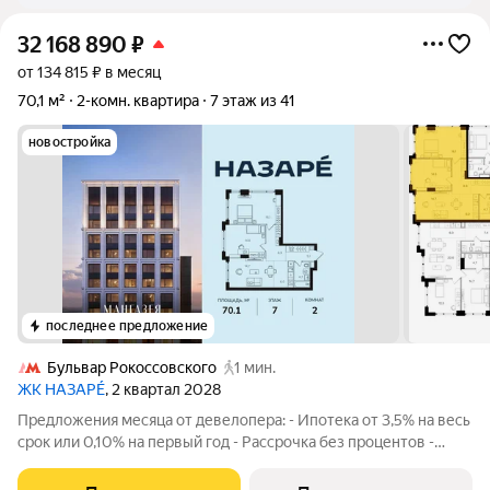
в Северном Измайлово, в Новогиреево, в Измайлово,
в Перово, в Преображенском, в Восточном, в
32 168 890
₽
Богородском, в Метрогородке (Восточный округ) в
от 134 815 ₽ в месяц
Москве и МО
70,1 м²
2-комн. квартира
7 этаж из 41
новостройка
последнее предложение
Бульвар Рокоссовского
1 мин.
ЖК НАЗАРÉ
, 2 квартал 2028
Предложения месяца от девелопера: - Ипотека от 3,5% на весь
срок или 0,10% на первый год - Рассрочка без процентов -
Trade-in с проживанием на время строительства дома
Просторная 2-комнатная квартира. Общая площадь - 70.1 м2 на