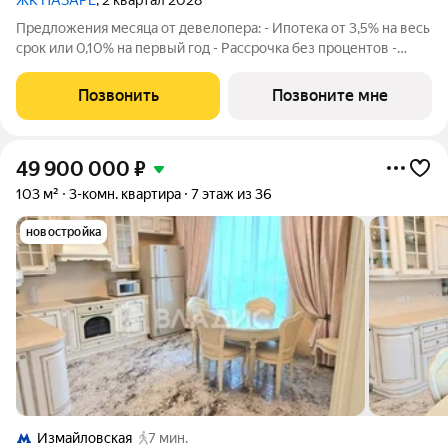
ЖК НАЗАРÉ
, 2 квартал 2028
Предложения месяца от девелопера: - Ипотека от 3,5% на весь
срок или 0,10% на первый год - Рассрочка без процентов -
Trade-in с проживанием на время строительства дома
Просторная 2-комнатная квартира. Общая площадь - 70.4 м2 на
Позвонить
Позвоните мне
5 этаже, без отделки.
49 900 000
₽
103 м²
3-комн. квартира
7 этаж из 36
новостройка
Измайловская
7 мин.