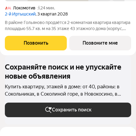
Локомотив
24 мин.
2-й Иртышский
, 3 квартал 2028
В районе Гольяново продаётся 2-комнатная квартира квартира
площадью 55.7 кв. м на 35 этаже 43 этажного дома (корпус,
секция) в проекте ПИК «2-й Иртышский». Удобное
расположение 25 минут пешком до станции метро
Позвонить
Позвоните мне
«Черкизовская» 14 минут на автомобиле до
Сохраняйте поиск и не упускайте
новые объявления
Купить квартиру, этажей в доме: от 40, районы: в
Сокольниках, в Соколиной горе, в Новокосино, в
Вешняках, в Косино-Ухтомском, в Восточном
Измайлово (Восточный округ), в Гольяново
Сохранить поиск
(Восточный округ), в Ивановском (Восточный округ),
в Северном Измайлово, в Новогиреево, в Измайлово,
в Перово, в Преображенском, в Восточном, в