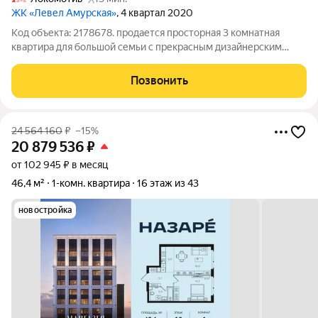
ЖК «Левел Амурская»
, 4 квартал 2020
Код объекта: 2178678. продается просторная 3 комнатная
квартира для большой семьи с прекрасным дизайнерским
ремонтом. квартира расположена на 26 этаже 39 этажного
дома
Позвонить
24 564 160
₽
–15%
20 879 536
₽
от 102 945 ₽ в месяц
46,4 м²
1-комн. квартира
16 этаж из 43
новостройка