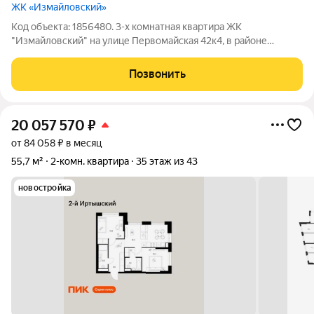
ЖК «Измайловский»
Код объекта: 1856480. 3-х комнатная квартира ЖК
"Измайловский" на улице Первомайская 42к4, в районе
Измайлово. Просторная и светлая кухня 18 кв.м. Светлая
угловая гостиная 16,5 кв.м. Две спальни 20 кв.м. Санузел
Позвонить
раздельный. Дубовый паркет в комнатах.
20 057 570
₽
от 84 058 ₽ в месяц
55,7 м²
2-комн. квартира
35 этаж из 43
новостройка