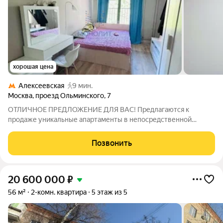
хорошая цена
Алексеевская
9 мин.
Москва
,
проезд Ольминского
,
7
ОТЛИЧНОЕ ПРЕДЛОЖЕНИЕ ДЛЯ ВАС! Предлагаются к
продаже уникальные апартаменты в непосредственной
близости от центра Москвы. Объект расположен всего в 9
минутах ходьбы от станции метро «Алексеевская». Жилое
Позвонить
помещение состоит из двух комнат и
20 600 000
₽
56 м²
2-комн. квартира
5 этаж из 5