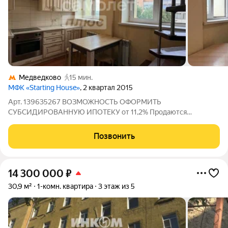
Медведково
15 мин.
МФК «Starting House»
, 2 квартал 2015
Арт. 139635267 ВОЗМОЖНОСТЬ ОФОРМИТЬ
СУБСИДИРОВАННУЮ ИПОТЕКУ от 11,2% Продаются
стильные двухуровневые апартаменты в экологичном районе
Москвы. Это не просто квартира это полноценное
Позвонить
пространство с двумя уровнями, двумя большими окнами и
продуманной
14 300 000
₽
30,9 м²
1-комн. квартира
3 этаж из 5