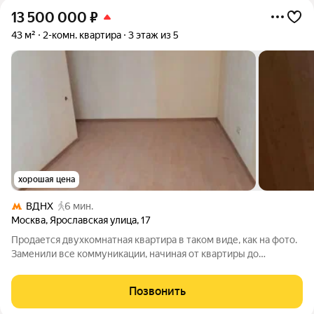
13 500 000
₽
43 м²
2-комн. квартира
3 этаж из 5
хорошая цена
ВДНХ
6 мин.
Москва
,
Ярославская улица
,
17
Продается двухкомнатная квартира в таком виде, как на фото.
Заменили все коммуникации, начиная от квартиры до
подъезда. Теплый кирпичный пятиэтажный дом, своя парковка,
тихое и зелёное место. Рядом с домов все объекты
Позвонить
инфраструктуры. Огромный парк.