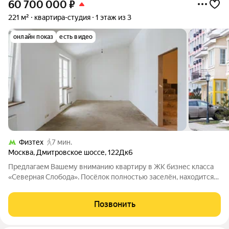
60 700 000
₽
221 м²
квартира-студия
1 этаж из 3
онлайн показ
есть видео
Физтех
7 мин.
Москва
,
Дмитровское шоссе
,
122Дк6
Предлагаем Вашему вниманию квартиру в ЖК бизнес класса
«Северная Слобода». Посёлок полностью заселён, находится
на Дмитровском шоссе самое курортное направление. Рядом
метро «Физтех». Квартира-таунхаус - 3 этажа, 221 м2 в Москве.
Позвонить
Все коммуникации -