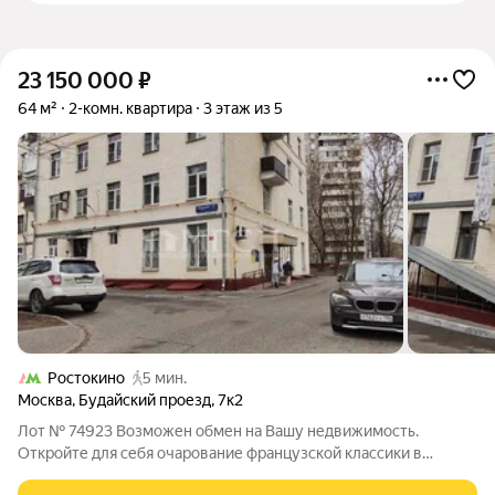
23 150 000
₽
64 м²
2-комн. квартира
3 этаж из 5
Ростокино
5 мин.
Москва
,
Будайский проезд
,
7к2
Лот № 74923 Возможен обмен на Вашу недвижимость.
Откройте для себя очарование французской классики в
зелёном уголке Москвы! Представляем вашему вниманию