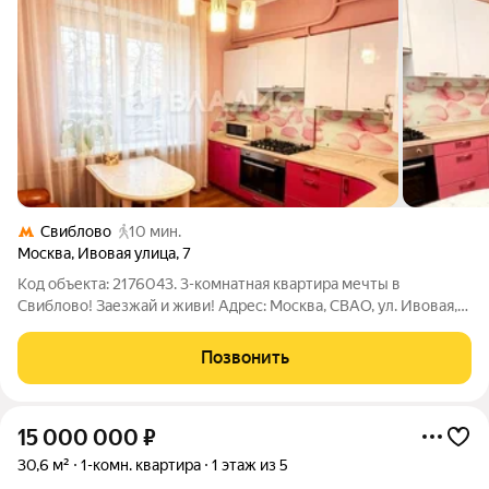
Свиблово
10 мин.
Москва
,
Ивовая улица
,
7
Код объекта: 2176043. 3-комнатная квартира мечты в
Свиблово! Заезжай и живи! Адрес: Москва, СВАО, ул. Ивовая,
д. 7. Почему стоит выбрать именно эту квартиру? - Отличный
район: Свиблово это тихий, зелёный и благоустроенный район
Позвонить
с развитой
15 000 000
₽
30,6 м²
1-комн. квартира
1 этаж из 5