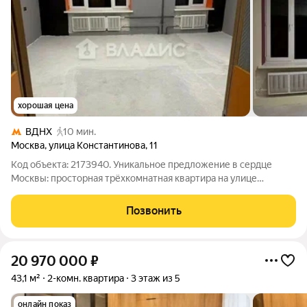
хорошая цена
ВДНХ
10 мин.
Москва
,
улица Константинова
,
11
Код объекта: 2173940. Уникальное предложение в сердце
Москвы: просторная трёхкомнатная квартира на улице
Константинова, 11. Квартира общей площадью 100 кв. м, из
которых 80 кв. м жилая площадь, расположена на первом
Позвонить
этаже пятиэтажного дома. Здесь
20 970 000
₽
43,1 м²
2-комн. квартира
3 этаж из 5
онлайн показ