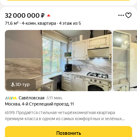
32 000 000
₽
71,6 м²
4-комн. квартира
4 этаж из 5
3D-тур
Савёловская
11 мин.
Москва
,
4-й Стрелецкий проезд
,
11
id:99. Продаётся стильная четырёхкомнатная квартира
премиум-класса в одном из самых комфортных и зелёных
районов Москвы Марьиной Роще. Это квартира для семьи,
которая ценит не только квадратные метры, но и атмосферу
Позвонить