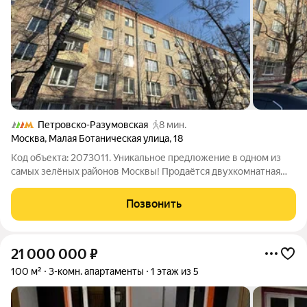
Петровско-Разумовская
8 мин.
Москва
,
Малая Ботаническая улица
,
18
Код объекта: 2073011. Уникальное предложение в одном из
самых зелёных районов Москвы! Продаётся двухкомнатная
квартира площадью 56 кв. м на улице Малая Ботаническая, 18.
Кирпичный дом 1958 года постройки отличается своей
Позвонить
надёжностью и долговечностью.
21 000 000
₽
100 м²
3-комн. апартаменты
1 этаж из 5