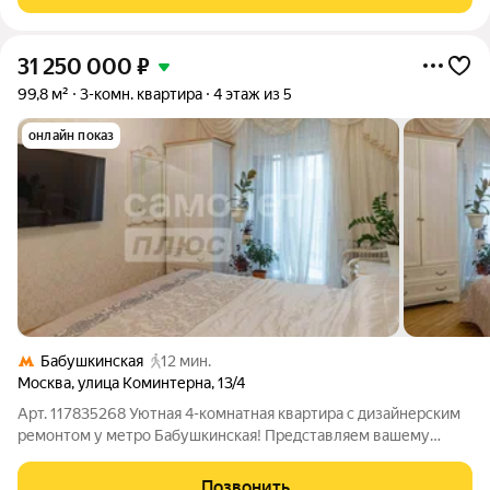
дома: тишину, уют, продуманное
31 250 000
₽
99,8 м²
3-комн. квартира
4 этаж из 5
онлайн показ
Бабушкинская
12 мин.
Москва
,
улица Коминтерна
,
13/4
Арт. 117835268 Уютная 4-комнатная квартира с дизайнерским
ремонтом у метро Бабушкинская! Представляем вашему
вниманию : готовую квартиру премиум-класса в тихом,
зелёном районе Москвы. Вы сможете заехать хоть завтра,
Позвонить