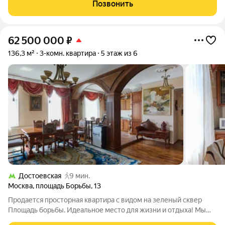
относится к огороженному и охраняемому коттеджному
Позвонить
поселку бизнес-класса Северная Слобода.
62 500 000
₽
136,3 м²
3-комн. квартира
5 этаж из 6
Достоевская
9 мин.
Москва
,
площадь Борьбы
,
13
Продается просторная квартира с видом на зеленый сквер
Площадь борьбы. Идеальное место для жизни и отдыха! Мы
рады представить вашему вниманию светлую и уютную