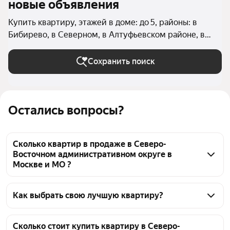
новые объявления
Купить квартиру, этажей в доме: до 5, районы: в
Бибирево, в Северном, в Алтуфьевском районе, в
Бутырском районе, в Отрадном, в Северном
Медведково, в Южном Медведково (Северо-
Сохранить поиск
Восточный округ), в Ярославском районе (Северо-
Восточный округ), в Лосиноостровском районе
(Северо-Восточный округ), в Бабушкинском районе, в
Остались вопросы?
Марфино, в Марьиной Роще, в Останкинском районе,
в Свиблово, в Лианозово, в Ростокино, в
Алексеевском районе (Северо-Восточный округ) в
Сколько квартир в продаже в Северо-
Москве и МО
Восточном административном округе в
Москве и МО ?
На Яндекс Недвижимости в продаже в Северо-
Восточном административном округе в Москве и 
Как выбрать свою лучшую квартиру?
МО 167 квартир, из них 13 объявлений от 
Чтобы купить квартиру в пятиэтажных домах в 
собственников, 149 объявлений от агентств, 5 
СВАО, воспользуйтесь тепловой картой для оценки 
Сколько стоит купить квартиру в Северо-