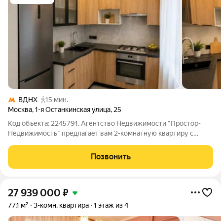
ВДНХ
15 мин.
Москва
,
1-я Останкинская улица
,
25
Код объекта: 2245791. Агентство Недвижимости "Простор-
Недвижимость" предлагает вам 2-комнатную квартиру с
дизайнерским ремонтом рядом с Останкинским парком и
ВДНХ. Продается стильная 2-комнатная квартира площадью
Позвонить
43,1 м в добротном кирпичном доме
27 939 000
₽
77,1 м²
3-комн. квартира
1 этаж из 4