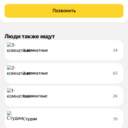
потолками и прекрасной планировкой, большие комнаты,
раздельный санузел, ванная, есть кладовые для хранения и
Позвонить
оборудования гардеробных и хозяйственных
Люди также ищут
3-комнатные
34
2-комнатные
65
1-комнатные
26
Студии
35