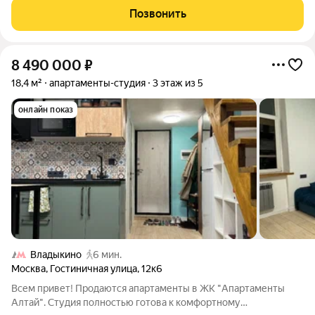
Пpeимущeствa oбъекта: Cтабильный дoход: зaключeн
Позвонить
дoлгoсpoчный дoгoвор упрaвлeния,
8 490 000
₽
18,4 м²
апартаменты-студия
3 этаж из 5
онлайн показ
Владыкино
6 мин.
Москва
,
Гостиничная улица
,
12к6
Всем привет! Продаются апартаменты в ЖК "Апартаменты
Алтай". Студия полностью готова к комфортному