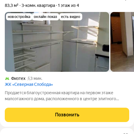
83,3 м²
3-комн. квартира
1 этаж из 4
новостройка
онлайн показ
есть видео
Физтех
3 мин.
ЖК «Северная Слобода»
Продается благоустроенная квартира на первом этаже
малоэтажного дома, расположенного в центре элитного
поселка Северная слобода. Монолитно-кирпичное здание в
форме карэ выполнено в классическом стиле по авторскому
Позвонить
проекту, окна выходят в уютный