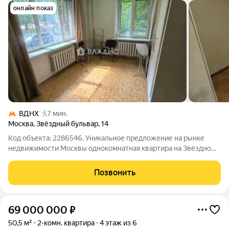
онлайн показ
ВДНХ
7 мин.
Москва
,
Звёздный бульвар
,
14
Код объекта: 2286546. Уникальное предложение на рынке
недвижимости Москвы однокомнатная квартира на Звёздном
бульваре, 14. Этот объект идеальный выбор для тех, кто ищет
комфортное жильё в живописном районе столицы. Квартира
Позвонить
расположена на первом
69 000 000
₽
50,5 м²
2-комн. квартира
4 этаж из 6