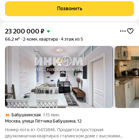
семьи, готовая к быстрому заселению или выгодной
инвестиции. Квартира на первом этаже кирпичного дома 1954
Позвонить
года постройки, Планировка
23 200 000
₽
66,2 м²
2-комн. квартира
4 этаж из 5
Бабушкинская
15 мин.
Москва
,
улица Лётчика Бабушкина
,
12
Номер лота: вт-0433846. Продается просторная
двухкомнатная квартира в сталинском доме с высокими