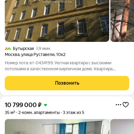
Бутырская
9 мин.
Москва
,
улица Руставели
,
10к2
Номер лота: вт-0434199. Уютная квартира с высокими
потолками в качественном кирпичном доме. Квартира
расположена на ликвидном 3 этаже 5-ти этажного дома, окна
выходят на зеленый двор. Развитая Инфраструктура района. В
Позвонить
шаговой доступности: школа,
10 799 000
₽
35 м²
2-комн. апартаменты
3 этаж из 5