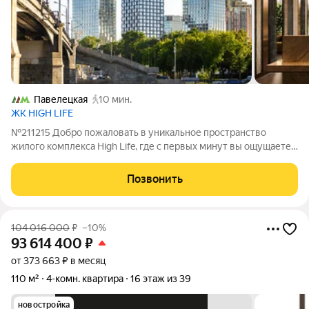
Павелецкая
10 мин.
ЖК HIGH LIFE
№211215 Добро пожаловать в уникальное пространство
жилого комплекса High Life, где с первых минут вы ощущаете
исключительное качество жизни! Представляем вашему
вниманию квартиру с премиальной отделкой площадью 113,4
Позвонить
м. Квартира расположена на 5
104 016 000
₽
–10%
93 614 400
₽
от 373 663 ₽ в месяц
110 м²
4-комн. квартира
16 этаж из 39
новостройка