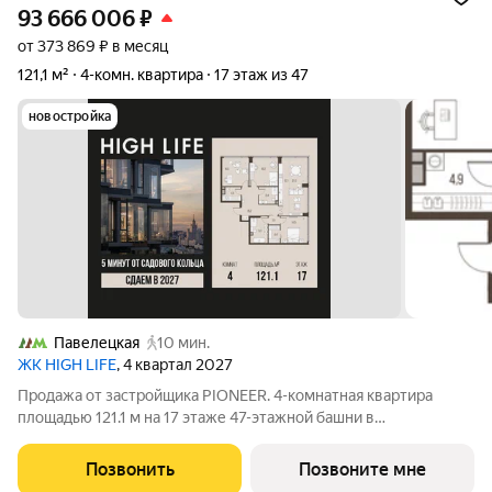
93 666 006
₽
от 373 869 ₽ в месяц
121,1 м²
4-комн. квартира
17 этаж из 47
новостройка
Павелецкая
10 мин.
ЖК HIGH LIFE
, 4 квартал 2027
Продажа от застройщика PIONEER. 4-комнатная квартира
площадью 121.1 м на 17 этаже 47-этажной башни в
премиальном комплексе HIGH LIFE, вблизи исторического
Замоскворечья. Жилой комплекс всего в 5 минутах от
Позвонить
Позвоните мне
Садового кольца. Архитектура от бюро ADM