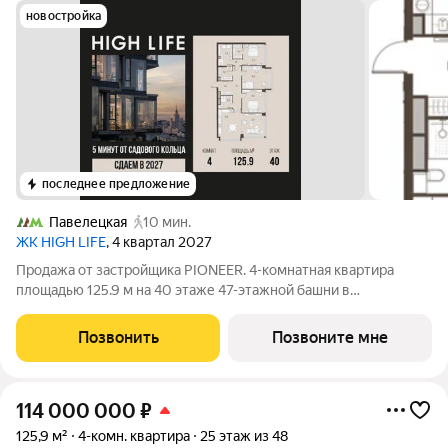
новостройка
последнее предложение
Павелецкая
10 мин.
ЖК HIGH LIFE
, 4 квартал 2027
Продажа от застройщика PIONEER. 4-комнатная квартира
площадью 125.9 м на 40 этаже 47-этажной башни в
премиальном комплексе HIGH LIFE, вблизи исторического
Замоскворечья. Жилой комплекс всего в 5 минутах от
Позвонить
Позвоните мне
Садового кольца. Архитектура от бюро ADM
114 000 000
₽
125,9 м²
4-комн. квартира
25 этаж из 48