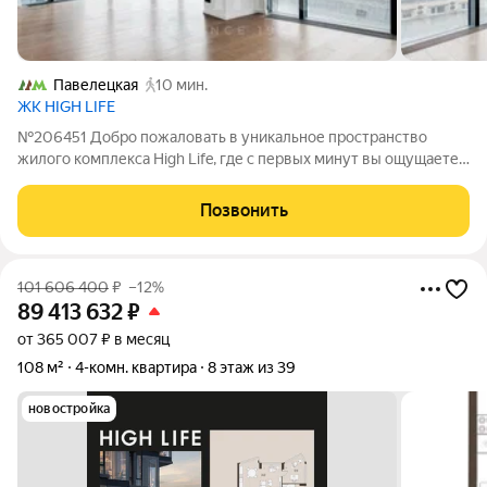
Павелецкая
10 мин.
ЖК HIGH LIFE
№206451 Добро пожаловать в уникальное пространство
жилого комплекса High Life, где с первых минут вы ощущаете
исключительное качество жизни! Представляем вашему
вниманию квартиру с премиальной отделкой площадью 122,4
Позвонить
м. Квартира расположена на 4
101 606 400
₽
–12%
89 413 632
₽
от 365 007 ₽ в месяц
108 м²
4-комн. квартира
8 этаж из 39
новостройка