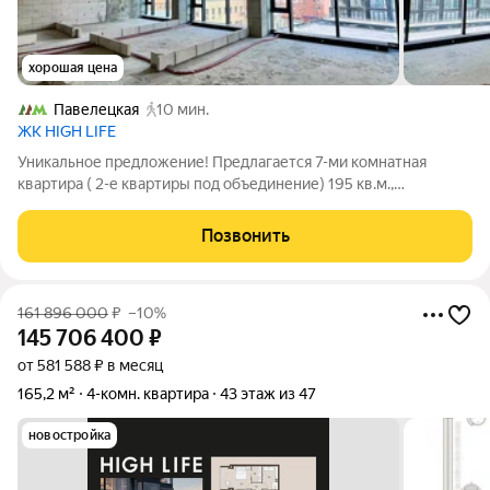
хорошая цена
Павелецкая
10 мин.
ЖК HIGH LIFE
Уникальное предложение! Предлагается 7-ми комнатная
квартира ( 2-е квартиры под объединение) 195 кв.м.,
предложение уникально так как в данном комплексе нет
подобных предложений, квартира без отделки, что позволяет
Позвонить
воплотить самые смелые дизайнерские
161 896 000
₽
–10%
145 706 400
₽
от 581 588 ₽ в месяц
165,2 м²
4-комн. квартира
43 этаж из 47
новостройка