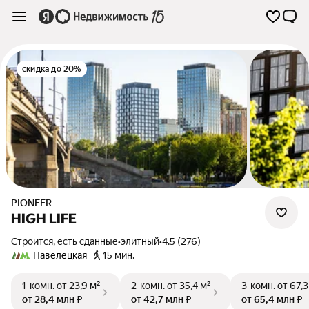
скидка до 20%
PIONEER
HIGH LIFE
Строится, есть сданные
•
элитный
•
4.5 (276)
Павелецкая
15 мин.
1-комн.
от 23,9 м²
2-комн.
от 35,4 м²
3-комн.
от 67,3
от 28,4 млн ₽
от 42,7 млн ₽
от 65,4 млн ₽