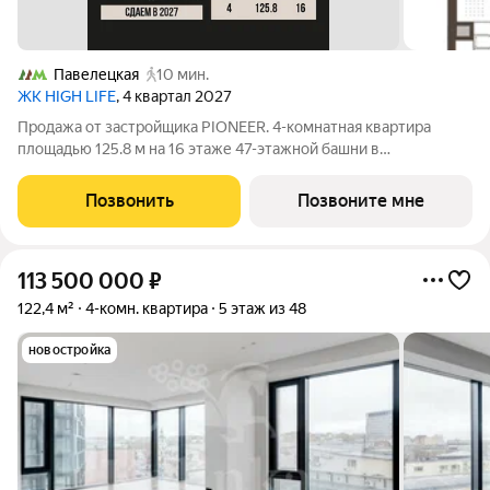
Павелецкая
10 мин.
ЖК HIGH LIFE
, 4 квартал 2027
Продажа от застройщика PIONEER. 4-комнатная квартира
площадью 125.8 м на 16 этаже 47-этажной башни в
премиальном комплексе HIGH LIFE, вблизи исторического
Замоскворечья. Жилой комплекс всего в 5 минутах от
Позвонить
Позвоните мне
Садового кольца. Архитектура от бюро ADM
113 500 000
₽
122,4 м²
4-комн. квартира
5 этаж из 48
новостройка