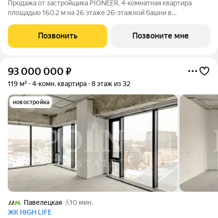
Продажа от застройщика PIONEER. 4-комнатная квартира
площадью 160.2 м на 26 этаже 26-этажной башни в
премиальном комплексе HIGH LIFE, вблизи исторического
Замоскворечья. Жилой комплекс всего в 5 минутах от
Позвонить
Позвоните мне
Садового кольца. Архитектура от бюро ADM
93 000 000
₽
119 м²
4-комн. квартира
8 этаж из 32
новостройка
Павелецкая
10 мин.
ЖК HIGH LIFE