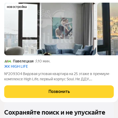
новостройка
Павелецкая
10 мин.
ЖК HIGH LIFE
№209304 Видовая угловая квартира на 25 этаже в премиум-
комплексе High Life, первый корпус Soul. Не ДДУ,
собственность, ключи на руках. В квартире выполнена отделка
white box, сделанная просто идеально. Все коммуникации
Позвонить
разведены: кондиционирование,
Сохраняйте поиск и не упускайте