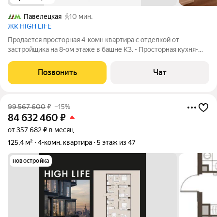
Павелецкая
10 мин.
ЖК HIGH LIFE
Продается просторная 4-комн квартира с отделкой от
застройщика на 8-ом этаже в башне К3. - Просторная кухня-
гостиная - Мастер спальня с гардеробной и своим санузлом -
Изолированная постирочная - Две видовых спальни - Второй
Позвонить
Чат
полноценный санузел -
99 567 600
₽
–15%
84 632 460
₽
от 357 682 ₽ в месяц
125,4 м²
4-комн. квартира
5 этаж из 47
новостройка