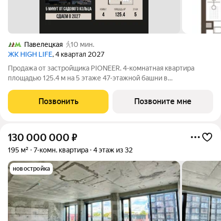
Павелецкая
10 мин.
ЖК HIGH LIFE
, 4 квартал 2027
Продажа от застройщика PIONEER. 4-комнатная квартира
площадью 125.4 м на 5 этаже 47-этажной башни в
премиальном комплексе HIGH LIFE, вблизи исторического
Замоскворечья. Жилой комплекс всего в 5 минутах от
Позвонить
Позвоните мне
Садового кольца. Архитектура от бюро ADM
130 000 000
₽
195 м²
7-комн. квартира
4 этаж из 32
новостройка