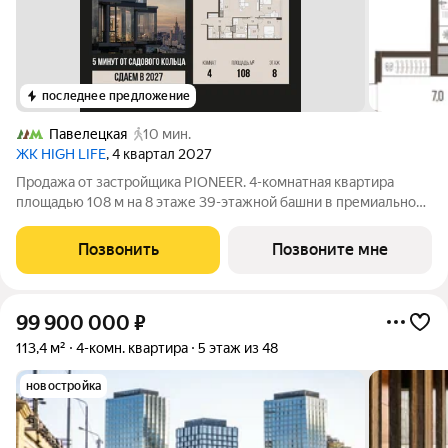
последнее предложение
Павелецкая
10 мин.
ЖК HIGH LIFE
, 4 квартал 2027
Продажа от застройщика PIONEER. 4-комнатная квартира
площадью 108 м на 8 этаже 39-этажной башни в премиальном
комплексе HIGH LIFE, вблизи исторического Замоскворечья.
Жилой комплекс всего в 5 минутах от Садового кольца.
Позвонить
Позвоните мне
Архитектура от бюро ADM задает
99 900 000
₽
113,4 м²
4-комн. квартира
5 этаж из 48
новостройка