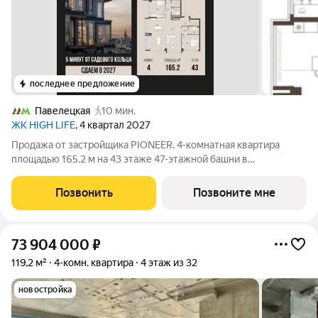
последнее предложение
Павелецкая
10 мин.
ЖК HIGH LIFE
, 4 квартал 2027
Продажа от застройщика PIONEER. 4-комнатная квартира
площадью 165.2 м на 43 этаже 47-этажной башни в
премиальном комплексе HIGH LIFE, вблизи исторического
Замоскворечья. Жилой комплекс всего в 5 минутах от
Позвонить
Позвоните мне
Садового кольца. Архитектура от бюро ADM
73 904 000
₽
119,2 м²
4-комн. квартира
4 этаж из 32
новостройка