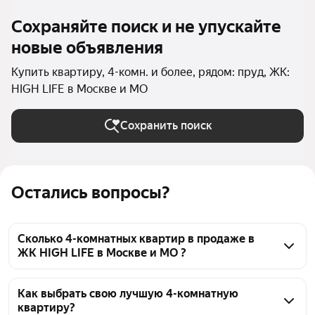
Сохраняйте поиск и не упускайте
новые объявления
Купить квартиру, 4-комн. и более, рядом: пруд, ЖК:
HIGH LIFE в Москве и МО
Сохранить поиск
Остались вопросы?
Сколько 4-комнатных квартир в продаже в
ЖК HIGH LIFE в Москве и МО ?
На Яндекс Недвижимости в продаже в ЖК HIGH 
LIFE в Москве и МО 67 4-комнатных квартир, из 
Как выбрать свою лучшую 4-комнатную
квартиру?
них 11 объявлений от агентств, 56 объявлений от 