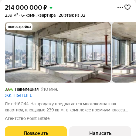
214 000 000
₽
239 м²
6-комн. квартира
28 этаж из 32
новостройка
Павелецкая
10 мин.
ЖК HIGH LIFE
Лот: 116044. На продажу предлагается многокомнатная
квартира, площадью 239 кв.м., в комплексе премиум-класса
"High Life". Квартира без отделки, расположена на 28 этаже
Агентство Point Estate
корпуса К1 Soul Tower. Корпус сдан, ключи на руках. Возможная
планировка:
Позвонить
Написать