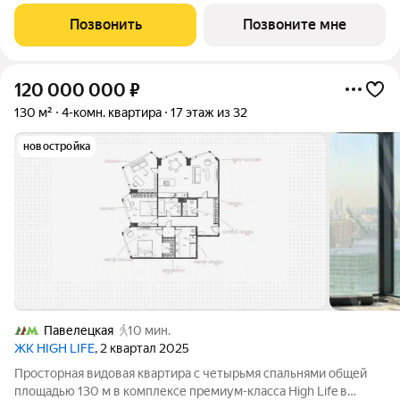
премиальном комплексе HIGH LIFE, вблизи исторического
Замоскворечья. Жилой комплекс всего в 5 минутах от
Позвонить
Позвоните мне
Садового кольца. Архитектура от бюро ADM
120 000 000
₽
130 м²
4-комн. квартира
17 этаж из 32
новостройка
Павелецкая
10 мин.
ЖК HIGH LIFE
, 2 квартал 2025
Просторная видовая квартира с четырьмя спальнями общей
площадью 130 м в комплексе премиум-класса High Life в