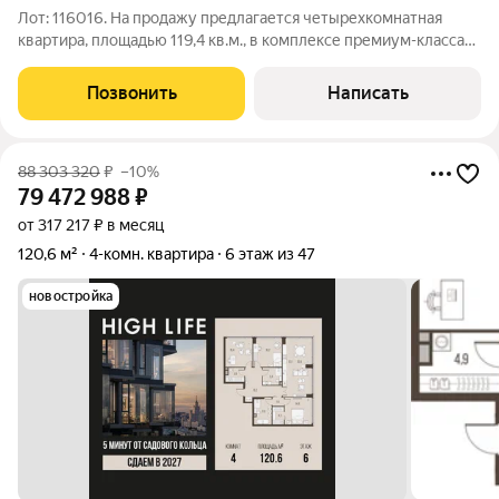
Лот: 116016. На продажу предлагается четырехкомнатная
квартира, площадью 119,4 кв.м., в комплексе премиум-класса
"High Life". Квартира под чистовую отделку, расположена на 8
этаже корпуса К1 Soul Tower. Корпус сдан, ключи на руках.
Позвонить
Написать
Планировка:
88 303 320
₽
–10%
79 472 988
₽
от 317 217 ₽ в месяц
120,6 м²
4-комн. квартира
6 этаж из 47
новостройка