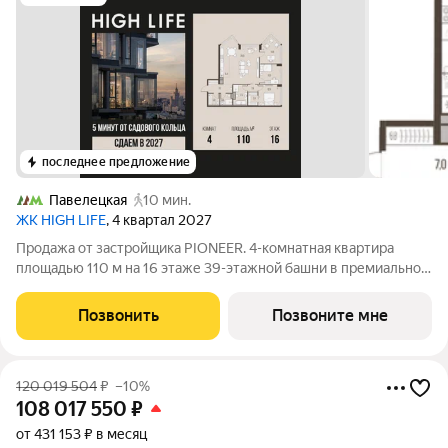
последнее предложение
Павелецкая
10 мин.
ЖК HIGH LIFE
, 4 квартал 2027
Продажа от застройщика PIONEER. 4-комнатная квартира
площадью 110 м на 16 этаже 39-этажной башни в премиальном
комплексе HIGH LIFE, вблизи исторического Замоскворечья.
Жилой комплекс всего в 5 минутах от Садового кольца.
Позвонить
Позвоните мне
Архитектура от бюро ADM
120 019 504
₽
–10%
108 017 550
₽
от 431 153 ₽ в месяц