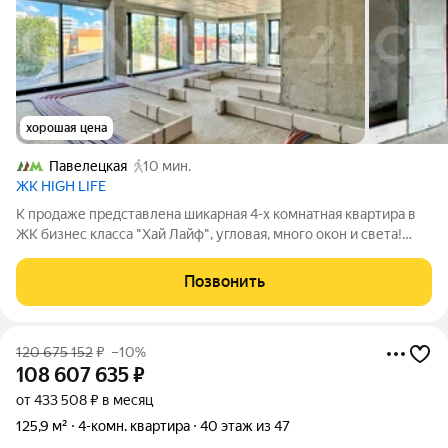
хорошая цена
Павелецкая
10 мин.
ЖК HIGH LIFE
К продаже представлена шикарная 4-х комнатная квартира в
ЖК бизнес класса "Хай Лайф", угловая, много окон и света!
Квартира в бетоне, что позволяет воплотить самые смелые
дизайнерские решения, комфортный 4-й этаж, вид во двор и на
Позвонить
улицу. Просторная
120 675 152
₽
–10%
108 607 635
₽
от 433 508 ₽ в месяц
125,9 м²
4-комн. квартира
40 этаж из 47