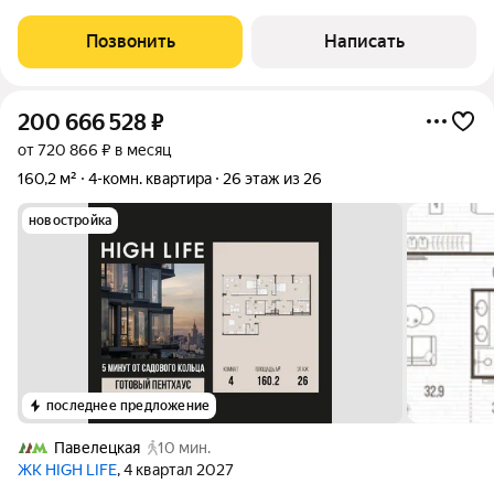
Даниловском районе. Квартира без отделки расположена на
семнадцатом этаже корпуса К1 «Соул Тауэр» (Soul Tower).
Позвонить
Написать
Возможно спланировать
200 666 528
₽
от 720 866 ₽ в месяц
160,2 м²
4-комн. квартира
26 этаж из 26
новостройка
последнее предложение
Павелецкая
10 мин.
ЖК HIGH LIFE
, 4 квартал 2027