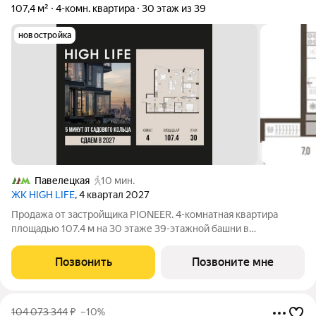
107,4 м²
4-комн. квартира
30 этаж из 39
новостройка
Павелецкая
10 мин.
ЖК HIGH LIFE
, 4 квартал 2027
Продажа от застройщика PIONEER. 4-комнатная квартира
площадью 107.4 м на 30 этаже 39-этажной башни в
премиальном комплексе HIGH LIFE, вблизи исторического
Замоскворечья. Жилой комплекс всего в 5 минутах от
Позвонить
Позвоните мне
Садового кольца. Архитектура от бюро ADM
104 073 344
₽
–10%