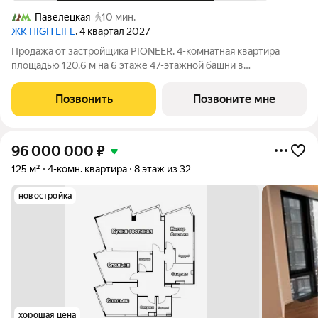
Павелецкая
10 мин.
ЖК HIGH LIFE
, 4 квартал 2027
Продажа от застройщика PIONEER. 4-комнатная квартира
площадью 120.6 м на 6 этаже 47-этажной башни в
премиальном комплексе HIGH LIFE, вблизи исторического
Замоскворечья. Жилой комплекс всего в 5 минутах от
Позвонить
Позвоните мне
Садового кольца. Архитектура от бюро ADM
96 000 000
₽
125 м²
4-комн. квартира
8 этаж из 32
новостройка
хорошая цена