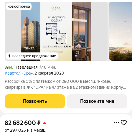
новостройка
последнее предложение
Павелецкая
16 мин.
Квартал «Эра»
, 2 квартал 2029
Рассрочка 0% с платежом от 250 000 в месяц. 4-комн.
квартира в ЖК "ЭРА" на 47 этаже в 52 этажном здании Корпус
5. Общая площадь: 105.3 кв.м., жилая: 72.90 кв.м. Высота
потолков 3.75 м. Современный премиум-квартал ЭРА на
Позвонить
Позвоните мне
Дербеневской набережной,
82 682 600
₽
от 297 025 ₽ в месяц