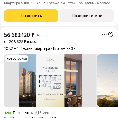
квартира в ЖК "ЭРА" на 2 этаже в 43 этажном здании Корпус 4.
Общая площадь: 77.5 кв.м., жилая: 49.60 кв.м. Высота потолков
3.15 м. Современный премиум-квартал ЭРА на Дербеневской
Позвонить
Позвоните мне
набережной,
56 682 120
₽
от 203 622 ₽ в месяц
101,2 м²
4-комн. квартира
15 этаж из 37
новостройка
Павелецкая
16 мин.