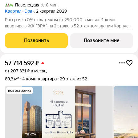
Павелецкая
16 мин.
Квартал «Эра»
, 2 квартал 2029
Рассрочка 0% с платежом от 250 000 в месяц. 4-комн.
квартира в ЖК "ЭРА" на 2 этаже в 52 этажном здании Корпус 5.
Общая площадь: 88.2 кв.м., жилая: 58.90 кв.м. Высота потолков
3.15 м. Современный премиум-квартал ЭРА на Дербеневской
Позвонить
Позвоните мне
набережной,
57 714 592
₽
от 207 331 ₽ в месяц
89,3 м²
4-комн. квартира
29 этаж из 52
новостройка