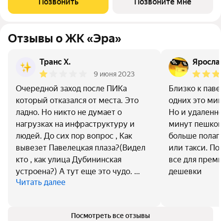
Позвонить
Позвоните мне
Дербеневской набережной,
Отзывы о ЖК «Эра»
Транс Х.
Яросла
9 июня 2023
Очередной заход после ПИКа
Близко к паве
который отказался от места. Это
одних это мин
ладно. Но никто не думает о
Но и удаленн
нагрузках на инфраструктуру и
минут пешком
людей. До сих пор вопрос , Как
больше полаг
вывезет Павелецкая плаза?(Видел
или такси. По
кто , как улица Дубининская
все для прем
устроена?) А тут еще это чудо. …
дешевки
Читать далее
Посмотреть все отзывы