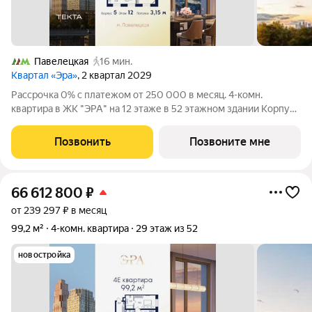
Павелецкая
16 мин.
Квартал «Эра»
, 2 квартал 2029
Рассрочка 0% с платежом от 250 000 в месяц. 4-комн.
квартира в ЖК "ЭРА" на 12 этаже в 52 этажном здании Корпус
5. Общая площадь: 97.6 кв.м., жилая: 59.00 кв.м. Высота
потолков 3.15 м. Современный премиум-квартал ЭРА на
Позвонить
Позвоните мне
Дербеневской набережной,
66 612 800
₽
от 239 297 ₽ в месяц
99,2 м²
4-комн. квартира
29 этаж из 52
новостройка