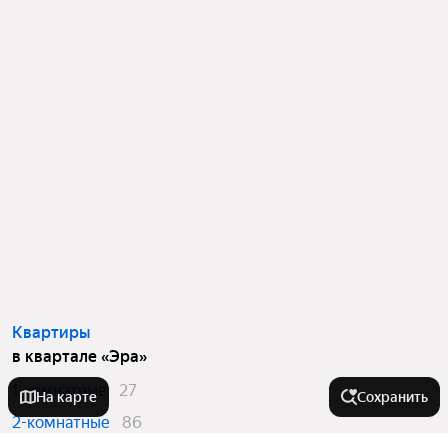
Квартиры
в квартале «Эра»
1-комнатные
27
На карте
Сохранить
2-комнатные
86