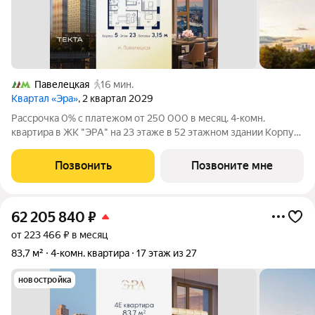
Павелецкая
16 мин.
Квартал «Эра»
, 2 квартал 2029
Рассрочка 0% с платежом от 250 000 в месяц. 4-комн.
квартира в ЖК "ЭРА" на 23 этаже в 52 этажном здании Корпус
5. Общая площадь: 99.2 кв.м., жилая: 60.50 кв.м. Высота
потолков 3.15 м. Современный премиум-квартал ЭРА на
Позвонить
Позвоните мне
Дербеневской набережной,
62 205 840
₽
от 223 466 ₽ в месяц
83,7 м²
4-комн. квартира
17 этаж из 27
новостройка