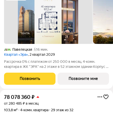
Павелецкая
16 мин.
Квартал «Эра»
, 2 квартал 2029
Рассрочка 0% с платежом от 250 000 в месяц. 4-комн.
квартира в ЖК "ЭРА" на 2 этаже в 52 этажном здании Корпус 5.
Общая площадь: 97.2 кв.м., жилая: 59.00 кв.м. Высота потолков
3.15 м. Современный премиум-квартал ЭРА на Дербеневской
Позвонить
Позвоните мне
набережной,
78 078 360
₽
от 280 485 ₽ в месяц
103,8 м²
4-комн. квартира
29 этаж из 32