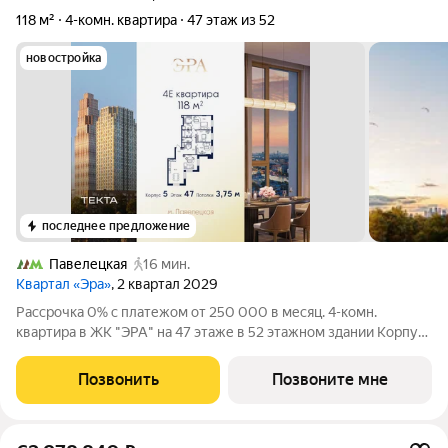
118 м²
4-комн. квартира
47 этаж из 52
новостройка
последнее предложение
Павелецкая
16 мин.
Квартал «Эра»
, 2 квартал 2029
Рассрочка 0% с платежом от 250 000 в месяц. 4-комн.
квартира в ЖК "ЭРА" на 47 этаже в 52 этажном здании Корпус
5. Общая площадь: 118 кв.м., жилая: 78.30 кв.м. Высота
потолков 3.75 м. Современный премиум-квартал ЭРА на
Позвонить
Позвоните мне
Дербеневской набережной,