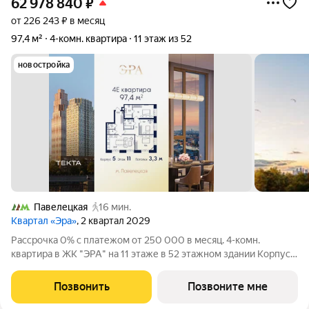
62 978 840
₽
от 226 243 ₽ в месяц
97,4 м²
4-комн. квартира
11 этаж из 52
новостройка
Павелецкая
16 мин.
Квартал «Эра»
, 2 квартал 2029
Рассрочка 0% с платежом от 250 000 в месяц. 4-комн.
квартира в ЖК "ЭРА" на 11 этаже в 52 этажном здании Корпус
5. Общая площадь: 97.4 кв.м., жилая: 59.00 кв.м. Высота
потолков 3.30 м. Современный премиум-квартал ЭРА на
Позвонить
Позвоните мне
Дербеневской набережной,