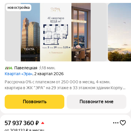
новостройка
Павелецкая
18 мин.
Квартал «Эра»
, 2 квартал 2026
Рассрочка 0% с платежом от 250 000 в месяц. 4-комн.
квартира в ЖК "ЭРА" на 29 этаже в 33 этажном здании Корпус
3. Общая площадь: 103.8 кв.м., жилая: 63.20 кв.м. Высота
потолков 3.25 м. Современный премиум-квартал ЭРА на
Позвонить
Позвоните мне
Дербеневской набережной,
57 937 360
₽
от 208 132 ₽ в месяц