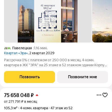
Павелецкая
16 мин.
Квартал «Эра»
, 2 квартал 2029
Рассрочка 0% с платежом от 250 000 в месяц. 4-комн.
квартира в ЖК "ЭРА" на 25 этаже в 52 этажном здании Корпус
5. Общая площадь: 99.2 кв.м., жилая: 60.50 кв.м. Высота
потолков 3.15 м. Современный премиум-квартал ЭРА на
Позвонить
Позвоните мне
Дербеневской набережной,
75 658 048
₽
от 271 791 ₽ в месяц
105,3 м²
4-комн. квартира
47 этаж из 52