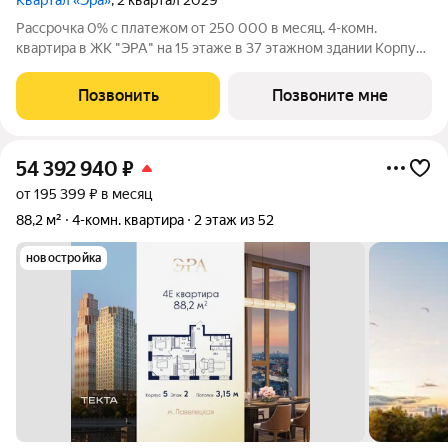
Квартал «Эра»
, 2 квартал 2029
Рассрочка 0% с платежом от 250 000 в месяц. 4-комн.
квартира в ЖК "ЭРА" на 15 этаже в 37 этажном здании Корпус
6. Общая площадь: 101.2 кв.м., жилая: 61.80 кв.м. Высота
потолков 3.15 м. Современный премиум-квартал ЭРА на
Позвонить
Позвоните мне
Дербеневской набережной,
54 392 940
₽
от 195 399 ₽ в месяц
88,2 м²
4-комн. квартира
2 этаж из 52
новостройка