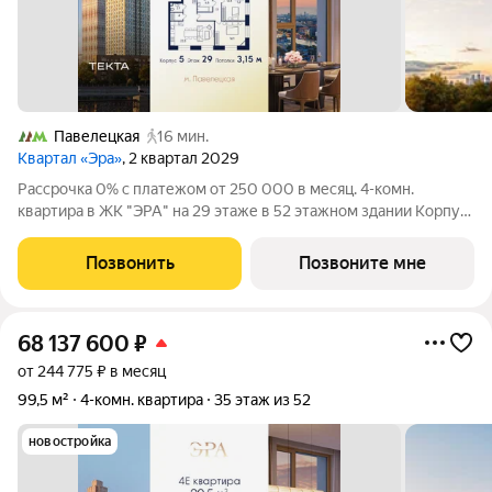
Павелецкая
16 мин.
Квартал «Эра»
, 2 квартал 2029
Рассрочка 0% с платежом от 250 000 в месяц. 4-комн.
квартира в ЖК "ЭРА" на 29 этаже в 52 этажном здании Корпус
5. Общая площадь: 99.2 кв.м., жилая: 60.50 кв.м. Высота
потолков 3.15 м. Современный премиум-квартал ЭРА на
Позвонить
Позвоните мне
Дербеневской набережной,
68 137 600
₽
от 244 775 ₽ в месяц
99,5 м²
4-комн. квартира
35 этаж из 52
новостройка