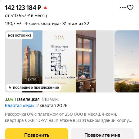
142 123 184
₽
от 510 557 ₽ в месяц
130,7 м²
4-комн. квартира
31 этаж из 32
новостройка
последнее предложение
Павелецкая
18 мин.
Квартал «Эра»
, 2 квартал 2026
Рассрочка 0% с платежом от 250 000 в месяц. 4-комн.
квартира в ЖК "ЭРА" на 31 этаже в 33 этажном здании Корпус
3. Общая площадь: 130.7 кв.м., жилая: 90.10 кв.м. Высота
потолков 4.05 м. Современный премиум-квартал ЭРА на
Позвонить
Позвоните мне