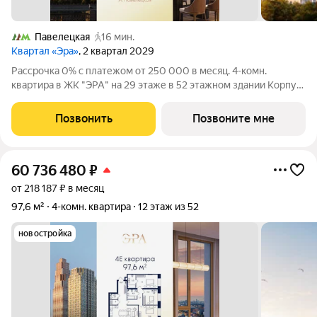
Павелецкая
16 мин.
Квартал «Эра»
, 2 квартал 2029
Рассрочка 0% с платежом от 250 000 в месяц. 4-комн.
квартира в ЖК "ЭРА" на 29 этаже в 52 этажном здании Корпус
5. Общая площадь: 89.3 кв.м., жилая: 59.80 кв.м. Высота
потолков 3.15 м. Современный премиум-квартал ЭРА на
Позвонить
Позвоните мне
Дербеневской набережной,
60 736 480
₽
от 218 187 ₽ в месяц
97,6 м²
4-комн. квартира
12 этаж из 52
новостройка