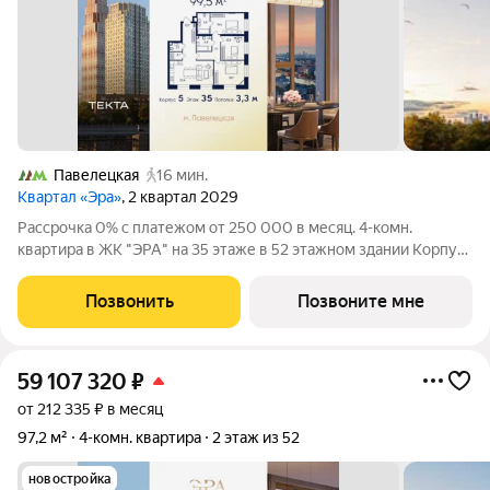
Павелецкая
16 мин.
Квартал «Эра»
, 2 квартал 2029
Рассрочка 0% с платежом от 250 000 в месяц. 4-комн.
квартира в ЖК "ЭРА" на 35 этаже в 52 этажном здании Корпус
5. Общая площадь: 99.5 кв.м., жилая: 60.60 кв.м. Высота
потолков 3.30 м. Современный премиум-квартал ЭРА на
Позвонить
Позвоните мне
Дербеневской набережной,
59 107 320
₽
от 212 335 ₽ в месяц
97,2 м²
4-комн. квартира
2 этаж из 52
новостройка