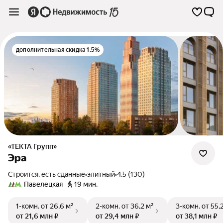
дополнительная скидка 1.5%
«ТЕКТА Групп»
Эра
Строится, есть сданные
•
элитный
•
4.5 (130)
Павелецкая
19 мин.
1-комн.
от 26,6 м²
2-комн.
от 36,2 м²
3-комн.
от 55,
от 21,6 млн ₽
от 29,4 млн ₽
от 38,1 млн ₽