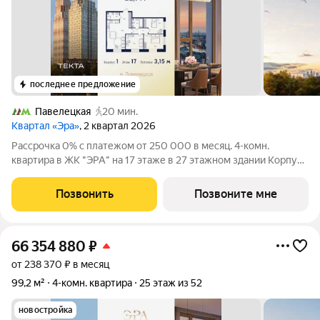
последнее предложение
Павелецкая
20 мин.
Квартал «Эра»
, 2 квартал 2026
Рассрочка 0% с платежом от 250 000 в месяц. 4-комн.
квартира в ЖК "ЭРА" на 17 этаже в 27 этажном здании Корпус
1. Общая площадь: 83.7 кв.м., жилая: 56.40 кв.м. Высота
потолков 3.15 м. Современный премиум-квартал ЭРА на
Позвонить
Позвоните мне
Дербеневской набережной,
66 354 880
₽
от 238 370 ₽ в месяц
99,2 м²
4-комн. квартира
25 этаж из 52
новостройка