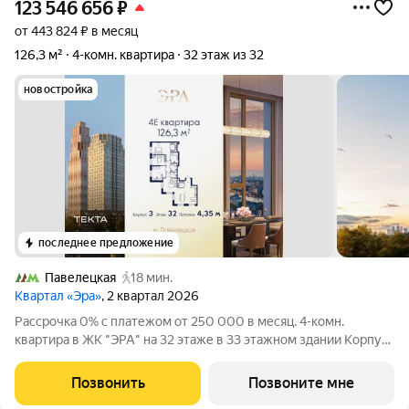
123 546 656
₽
от 443 824 ₽ в месяц
126,3 м²
4-комн. квартира
32 этаж из 32
новостройка
последнее предложение
Павелецкая
18 мин.
Квартал «Эра»
, 2 квартал 2026
Рассрочка 0% с платежом от 250 000 в месяц. 4-комн.
квартира в ЖК "ЭРА" на 32 этаже в 33 этажном здании Корпус
3. Общая площадь: 126.3 кв.м., жилая: 90.10 кв.м. Высота
потолков 4.35 м. Современный премиум-квартал ЭРА на
Позвонить
Позвоните мне
Дербеневской набережной,