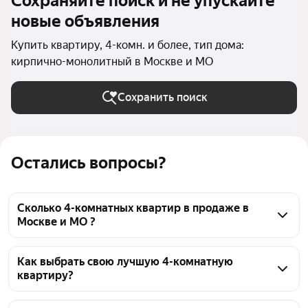
Сохраняйте поиск и не упускайте
новые объявления
Купить квартиру, 4-комн. и более, тип дома:
кирпично-монолитный в Москве и МО
Сохранить поиск
Остались вопросы?
Сколько 4-комнатных квартир в продаже в
Москве и МО ?
На Яндекс Недвижимости в продаже в Москве и 
МО 1028 4-комнатных квартир, из них 25 
Как выбрать свою лучшую 4-комнатную
квартиру?
объявлений от собственников, 637 объявлений от 
агентств, 366 объявлений от застройщиков
Чтобы купить 4-комнатную квартиру в кирпично-