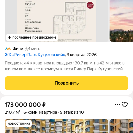
последнее предложение
Фили
4 мин.
ЖК «Ривер Парк Кутузовский»
, 3 квартал 2026
Продается 4-к квартира площадью 130.7 кв.м. на 42-м этаже в
жилом комплексе премиум-класса Ривер Парк Кутузовский в
Башне Янтарь Премиальный жилой комплекс Ривер Парк
Кутузовский строится в одном из самых престижных районов
Позвонить
столицы Дорогомилово, на
173 000 000
₽
210,7 м²
6-комн. квартира
9 этаж из 10
новостройка