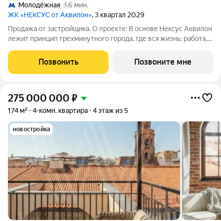
Молодёжная
6 мин.
ЖК «НЕКСУС от Аквилон»
, 3 квартал 2029
Продажа от застройщика. О проекте: В основе Нексус Аквилон
лежит принцип трехминутного города, где вся жизнь: работа,
отдых, здоровье, общение и культура сосредоточены в
шаговой доступности. Он не просто экономит время, а
Позвонить
Позвоните мне
кардинально
275 000 000
₽
174 м²
4-комн. квартира
4 этаж из 5
новостройка