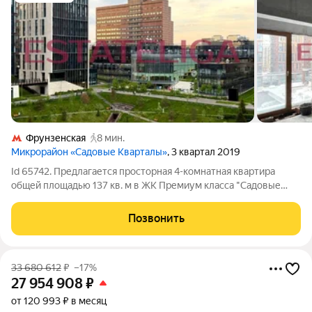
Фрунзенская
8 мин.
Микрорайон «Садовые Кварталы»
, 3 квартал 2019
Id 65742. Предлагается просторная 4-комнатная квартира
общей площадью 137 кв. м в ЖК Премиум класса "Садовые
кварталы"! О Квартире: Квартира представляет собой
свободную планировку, которая позволяет спланировать:
Позвонить
просторную кухню-гостиную-столовую,
33 680 612
₽
–17%
27 954 908
₽
от 120 993 ₽ в месяц