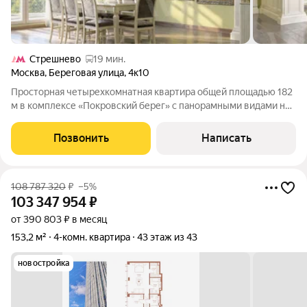
Стрешнево
19 мин.
Москва
,
Береговая улица
,
4к10
Просторная четырехкомнатная квартира общей площадью 182
м в комплексе «Покровский берег» c панорамными видами на
парк Покровское-Стрешнево. Квартира расположена на 4
этаже. Выполнена дизайнерская отделка в классическом
Позвонить
Написать
стиле. Высокие потолки,
108 787 320
₽
–5%
103 347 954
₽
от 390 803 ₽ в месяц
153,2 м²
4-комн. квартира
43 этаж из 43
новостройка