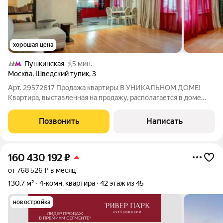
хорошая цена
Пушкинская
5 мин.
Москва
,
Шведский тупик
,
3
Арт. 29572617 Продажа квартиры В УНИКАЛЬНОМ ДОМЕ!
Квартира, выставленная на продажу, располагается в доме
Управления Делами Президента, в шаговой доступности от
Кремля. Характеристика ЖК: Комфорт, безопасность,
Позвонить
Написать
уединенность самые подходящие слова
160 430 192
₽
от 768 526 ₽ в месяц
130,7 м²
4-комн. квартира
42 этаж из 45
новостройка