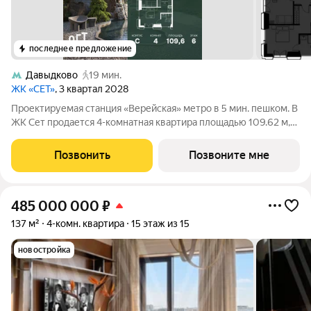
последнее предложение
Давыдково
19 мин.
ЖК «СЕТ»
, 3 квартал 2028
Проектируемая станция «Верейская» метро в 5 мин. пешком. В
ЖК Сет продается 4-комнатная квартира площадью 109.62 м,
расположенная в корпусе С, на 6 этаже 28 этажного дома. Сет
имеет стратегически выгодное расположение в ЗАО, в районе
Позвонить
Позвоните мне
с большой
485 000 000
₽
137 м²
4-комн. квартира
15 этаж из 15
новостройка