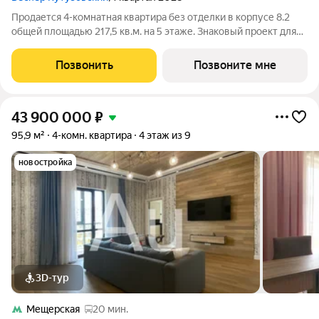
Продается 4-комнатная квартира без отделки в корпусе 8.2
общей площадью 217,5 кв.м. на 5 этаже. Знаковый проект для
ценителей комфортной городской среды от Веспер. Квартал
площадью 3,7 га расположен на Кутузовском проспекте и
Позвонить
Позвоните мне
воплощает новую
43 900 000
₽
95,9 м²
4-комн. квартира
4 этаж из 9
новостройка
3D-тур
Мещерская
20 мин.