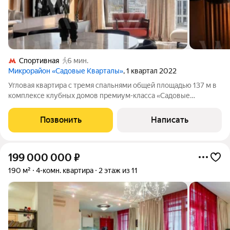
Спортивная
6 мин.
Микрорайон «Садовые Кварталы»
, 1 квартал 2022
Угловая квартира с тремя спальнями общей площадью 137 м в
комплексе клубных домов премиум-класса «Садовые
кварталы» в Хамовниках. Квартира с готовой дизайнерской
отделкой расположена на верхнем пятнадцатом этаже, откуда
Позвонить
Написать
открываются панорамные виды на
199 000 000
₽
190 м²
4-комн. квартира
2 этаж из 11