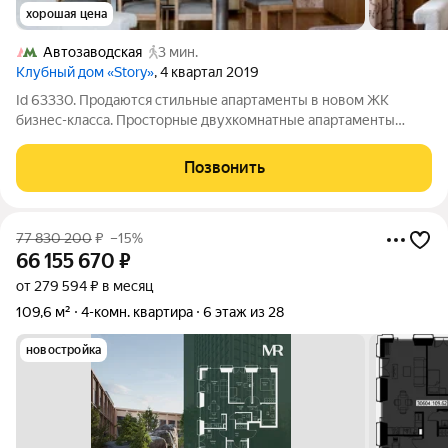
хорошая цена
Автозаводская
3 мин.
Клубный дом «Story»
, 4 квартал 2019
Id 63330. Продаются стильные апартаменты в новом ЖК
бизнес-класса. Просторные двухкомнатные апартаменты
площадью 128 кв. м расположены на 14-м этаже 16-этажного
монолитного дома. До метро "Автозаводская" всего 4 минуты
Позвонить
пешком, что делает расположение
77 830 200
₽
–15%
66 155 670
₽
от 279 594 ₽ в месяц
109,6 м²
4-комн. квартира
6 этаж из 28
новостройка