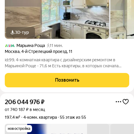
3D-тур
Марьина Роща
11 мин.
Москва
,
4-й Стрелецкий проезд
,
11
id:99. 4-комнатная квартира с дизайнерским ремонтом в
Марьиной Роще - 71,6 м Есть квартиры, в которых сначала
считаешь комнаты и метры. А есть те, где уже в прихожей
понимаешь: здесь хочется жить. Эта квартира именно такая.
Позвонить
Продаётся стильная
206 044 976
₽
от 740 187 ₽ в месяц
197,4 м²
4-комн. квартира
55 этаж из 55
новостройка