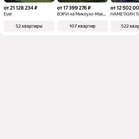
от 21 128 234 ₽
от 17 399 276 ₽
от 12 502 0
Ever
ВЭРИ на Миклухо-Маклая
НАМЕТКИН Т
52 квартиры
107 квартир
522 ква