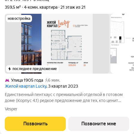
359,5 м²
4-комн. квартира
21 этаж из 21
новостройка
последнее предложение
Улица 1905 года
6 мин.
Жилой квартал Lucky
, 3 квартал 2023
Единственный пентхаус с премиальной отделкой в готовом
доме (Корпус 4.1) редкое предложение для тех, кто ценит
масштаб, премиальность и исключительные виды. На площади
Vesper
359,5 м с потолками 3,5 м создано пространство уровня
частной резиденции с
Позвонить
Позвоните мне