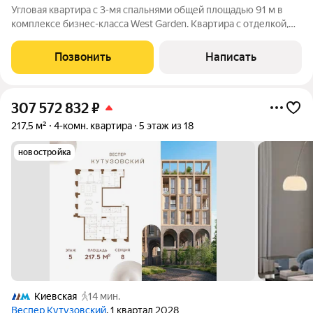
Угловая квартира с 3-мя спальнями общей площадью 91 м в
комплексе бизнес-класса West Garden. Квартира с отделкой,
полностью меблирована и готова к заселению. Расположена
на 4-м этаже в корпусе 14. Благодаря большим окнам и
Позвонить
Написать
высоким потолкам
307 572 832
₽
217,5 м²
4-комн. квартира
5 этаж из 18
новостройка
Киевская
14 мин.
Веспер Кутузовский
, 1 квартал 2028