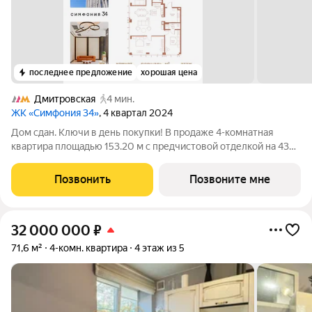
последнее предложение
хорошая цена
Дмитровская
4 мин.
ЖК «Симфония 34»
, 4 квартал 2024
Дом сдан. Ключи в день покупки! В продаже 4-комнатная
квартира площадью 153.20 м с предчистовой отделкой на 43
этаже 43 этажного дома в корпусе Сильвер. ЖК Симфония 34 -
концептуально новый жилой комплекс премиум-класса с
Позвонить
Позвоните мне
подземной парковкой, состоит
32 000 000
₽
71,6 м²
4-комн. квартира
4 этаж из 5