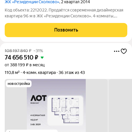
ЖК «Резиденции Сколково»
, 2 квартал 2014
Код объекта: 2212022. Продаётся современная дизайнерская
квартира 96 м в ЖК «Резиденции Сколково». 4-комнаты,
большая гостиная 27,6 м с кухней 21,3 м создают
неповторимое общее пространство для всей семьи и приёма
Позвонить
гостей. Монолитный дом 2014 года,
108 197 840
₽
–31%
74 656 510
₽
от 388 199 ₽ в месяц
110,8 м²
4-комн. квартира
36 этаж из 43
новостройка