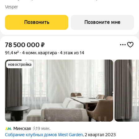
дома (Корпус 8). Весь 21 этаж принадлежит только вам. Ни
Vesper
соседей за стеной, ни компромиссов только абсолютная
приватность, тишина и
Позвонить
Позвоните мне
78 500 000
₽
91,4 м²
4-комн. квартира
4 этаж из 14
новостройка
Минская
19 мин.
Cобрание клубных домов West Garden
, 2 квартал 2023