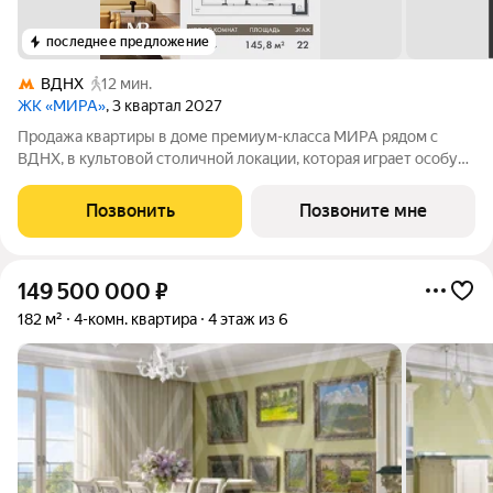
последнее предложение
ВДНХ
12 мин.
ЖК «МИРА»
, 3 квартал 2027
Продажа квартиры в доме премиум-класса МИРА рядом с
ВДНХ, в культовой столичной локации, которая играет особую
роль в жизни нескольких поколений москвичей. 4-комнатная
квартира площадью 145.75 м расположена в корпусе 2, на 22
Позвонить
Позвоните мне
этаже 23 этажного дома.
149 500 000
₽
182 м²
4-комн. квартира
4 этаж из 6