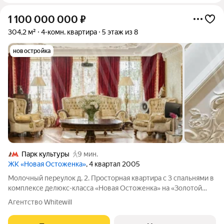
1 100 000 000
₽
304,2 м²
4-комн. квартира
5 этаж из 8
новостройка
Парк культуры
9 мин.
ЖК «Новая Остоженка»
, 4 квартал 2005
Молочный переулок д. 2. Просторная квартира с 3 спальнями в
комплексе делюкс-класса «Новая Остоженка» на «Золотой
Миле». Квартира площадью 300 м расположена на 5 этаже.
Агентство Whitewill
Отделка выполнена в классическом стиле. Интерьер
украшают предметы мебели от