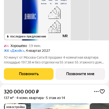
последнее предложение
Хорошёво
9 мин.
ЖК «Джойс»
, 4 квартал 2027
10 минут от Москва-Сити В продаже 4-комнатная квартира
площадью 197.38 м без отделки на 55 этаже 55 этажного дома.
Квартира расположена в корпусе Анна. Джойс это
премиальный жилой комплекс от девелопера MR в районе
Позвонить
Позвоните мне
Хорошёво-Мнёвники. Он включает
320 000 000
₽
137 м²
4-комн. квартира
5 этаж из 14
новостройка