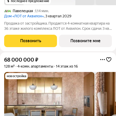
последнее предложение
Павелецкая
14 мин.
Дом «ЛОТ от Аквилон»
, 3 квартал 2029
Продажа от застройщика. Продается 4-комнатная квартира на
36 этаже жилого комплекса ЛОТ от Аквилон. Срок сдачи: 3 кв.
2029 г. О ПРОЕКТЕ: Дом класса бизнес-плюс создан в
концепции Responsive Environment. Его пространство не
Позвонить
Позвоните мне
статично, оно
68 000 000
₽
128 м²
4-комн. апартаменты
14 этаж из 16
новостройка