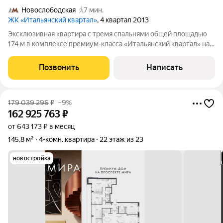
Новослободская
7 мин.
ЖК «Итальянский квартал»
, 4 квартал 2013
Эксклюзивная квартира с тремя спальнями общей площадью
174 м в комплексе премиум-класса «Итальянский квартал» на
четвёртом этаже. Квартира уникальна своим расположением
в торцевой части дома. Это настоящая находка для тех, кто
Позвонить
Написать
ценит комфорт и
179 039 296
₽
–9%
162 925 763
₽
от 643 173 ₽ в месяц
145,8 м²
4-комн. квартира
22 этаж из 23
новостройка