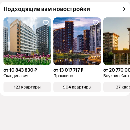
квадратного метра или площади
Подходящие вам новостройки
от 10 843 830 ₽
от 13 017 717 ₽
от 20 770 0
Скандинавия
Прокшино
Внуково Кант
123 квартиры
904 квартиры
37 ква