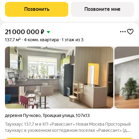
ул. Бартеневская, д. 16. Общая площадь квартиры 100.60 кв. м.,
этаж 20 из 24, секция 1. Тип проекта, по которому построен
Позвонить
Позвоните мне
дом монолит,
21 000 000
₽
137,7 м²
4-комн. квартира
1 этаж из 3
деревня Пучково
,
Троицкая улица
,
107к13
Таунхаус 137,7 м в КП «Рависсант» Новая Москва Просторный
таунхаус в ухоженном коттеджном поселке «Рависсант» (д.
Пучково, ул. Троицкая). Поселок граничит с лесом, есть выход