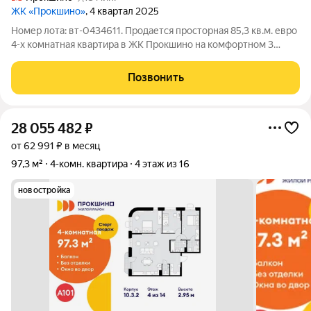
ЖК «Прокшино»
, 4 квартал 2025
Номер лота: вт-0434611. Продается просторная 85,3 кв.м. евро
4-х комнатная квартира в ЖК Прокшино на комфортном 3
этаже в новом монолитном доме бизнес-класса в тихом и
зеленом микрорайоне на юго-западе Москвы. Это идеальный
Позвонить
выбор для большой семьи,
28 055 482
₽
от 62 991 ₽ в месяц
97,3 м²
4-комн. квартира
4 этаж из 16
новостройка