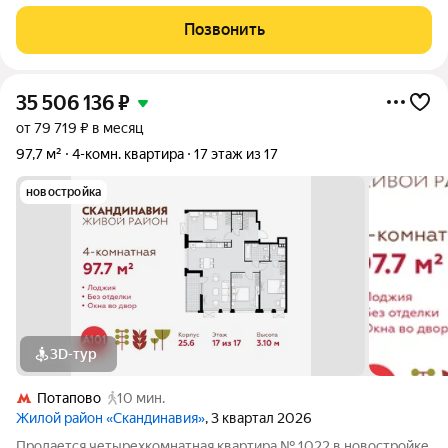
Испанские кварталы по адресу: Москва, бульвар Веласкеса, д.7
к.1, 6 этаж 11 - этажного монолитного дома, построенного в
Позвонить
2019 году, общая площадь
35 506 136
₽
от 79 719 ₽ в месяц
97,7 м²
4-комн. квартира
17 этаж из 17
новостройка
3D-тур
Потапово
10 мин.
Жилой район «Скандинавия»
, 3 квартал 2026
Продается четырехкомнатная квартира № 1022 в новостройке