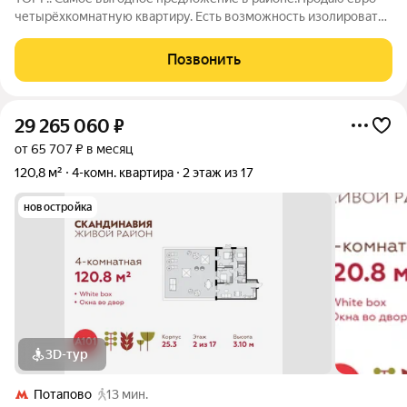
четырёхкомнатную квартиру. Есть возможность изолировать
четвертую комнату. Квартира куплена по ДДУ в 2023 м году с
отделкой. Вариант отделки Скандинавия. Продажа свободная,
Позвонить
один собственник. Торг
29 265 060
₽
от 65 707 ₽ в месяц
120,8 м²
4-комн. квартира
2 этаж из 17
новостройка
3D-тур
Потапово
13 мин.