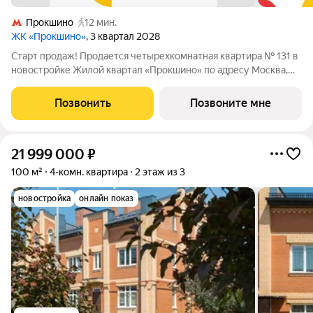
Прокшино
12 мин.
ЖК «Прокшино»
, 3 квартал 2028
Старт продаж! Продается четырехкомнатная квартира № 131 в
новостройке Жилой квартал «Прокшино» по адресу Москва,
ТиНАО, Новомосковский АО, Сосенское С/П, Москва,
Новомосковский административный округ, район Коммунарка,
Позвонить
Позвоните мне
ЖК Прокшино, 7.1.3. Общая
21 999 000
₽
100 м²
4-комн. квартира
2 этаж из 3
новостройка
онлайн показ