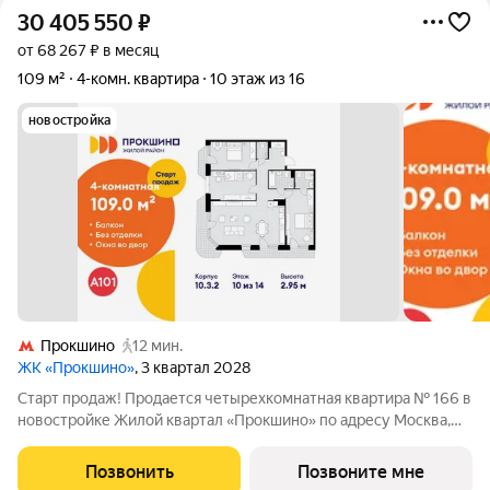
30 405 550
₽
от 68 267 ₽ в месяц
109 м²
4-комн. квартира
10 этаж из 16
новостройка
Прокшино
12 мин.
ЖК «Прокшино»
, 3 квартал 2028
Старт продаж! Продается четырехкомнатная квартира № 166 в
новостройке Жилой квартал «Прокшино» по адресу Москва,
ТиНАО, Новомосковский АО, Сосенское С/П, Москва,
Новомосковский административный округ, район Коммунарка,
Позвонить
Позвоните мне
ЖК Прокшино, 7.1.3. Общая