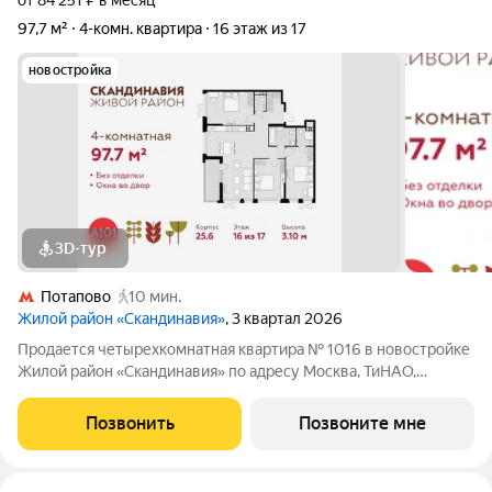
от 84 251 ₽ в месяц
97,7 м²
4-комн. квартира
16 этаж из 17
новостройка
3D-тур
Потапово
10 мин.
Жилой район «Скандинавия»
, 3 квартал 2026
Продается четырехкомнатная квартира № 1016 в новостройке
Жилой район «Скандинавия» по адресу Москва, ТиНАО,
Новомосковский АО, Коммунарка пос., жилой комплекс
Скандинавия, 25.6, район Коммунарка, Новомосковский
Позвонить
Позвоните мне
административный округ, Москва. Общая