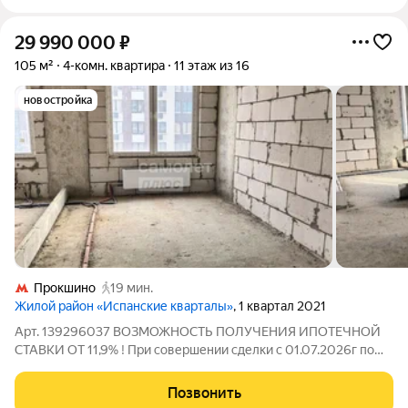
29 990 000
₽
105 м²
4-комн. квартира
11 этаж из 16
новостройка
Прокшино
19 мин.
Жилой район «Испанские кварталы»
, 1 квартал 2021
Арт. 139296037 ВОЗМОЖНОСТЬ ПОЛУЧЕНИЯ ИПОТЕЧНОЙ
СТАВКИ ОТ 11,9% ! При совершении сделки с 01.07.2026г по
30.08.2026г подарок для наших клиентов - ВАУЧЕР НА
ПОЕЗДКУ В ТУРЦИЮ на 8 дней на двоих (проживание, завтрак
Позвонить
и экскурсии) !!! Предлагаем просторную