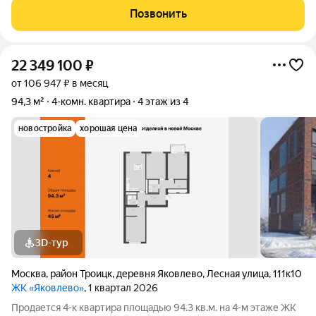
в лесопарковую зону.На территории пруд с пляжем, зимой
Позвонить
каток. Локация:22
22 349 100
₽
от 106 947 ₽ в месяц
94,3 м²
4-комн. квартира
4 этаж из 4
новостройка
хорошая цена
3D-тур
Москва
,
район Троицк
,
деревня Яковлево
,
Лесная улица
,
111к10
ЖК «Яковлево»
, 1 квартал 2026
Продается 4-к квартира площадью 94.3 кв.м. на 4-м этаже ЖК