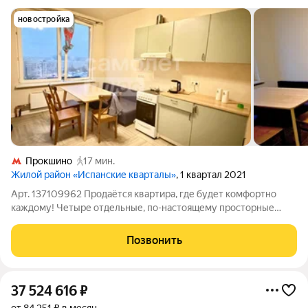
новостройка
Прокшино
17 мин.
Жилой район «Испанские кварталы»
, 1 квартал 2021
Арт. 137109962 Продаётся квартира, где будет комфортно
каждому! Четыре отдельные, по-настоящему просторные
комнаты больше не нужно спорить за тишину или место.
Большая кухня сердце дома, где вечером собирается вся
Позвонить
семья. Квартира с готовой
37 524 616
₽