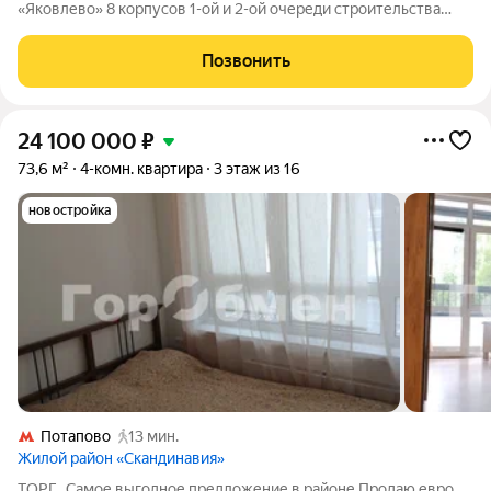
«Яковлево» 8 корпусов 1-ой и 2-ой очереди строительства
введены в эксплуатацию. Жилой комплекс «Яковлево» это
проект для тех, кому близка энергия природы в сочетании с
Позвонить
инновационными
24 100 000
₽
73,6 м²
4-комн. квартира
3 этаж из 16
новостройка
Потапово
13 мин.
Жилой район «Скандинавия»
ТОРГ.. Самое выгодное предложение в районе.Продаю евро