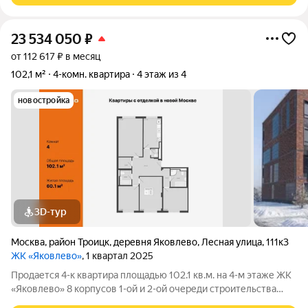
23 534 050
₽
от 112 617 ₽ в месяц
102,1 м²
4-комн. квартира
4 этаж из 4
новостройка
3D-тур
Москва
,
район Троицк
,
деревня Яковлево
,
Лесная улица
,
111к3
ЖК «Яковлево»
, 1 квартал 2025
Продается 4-к квартира площадью 102.1 кв.м. на 4-м этаже ЖК
«Яковлево» 8 корпусов 1-ой и 2-ой очереди строительства
введены в эксплуатацию. Жилой комплекс «Яковлево» это