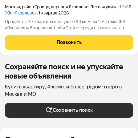
Москва
,
район Троицк
,
деревня Яковлево
,
Лесная улица
,
111к12
ЖК «Яковлево»
, 1 квартал 2026
Продается 4-к квартира площадью 94 кв.м. на 1-м этаже ЖК
«Яковлево» 8 корпусов 1-ой и 2-ой очереди строительства
введены в эксплуатацию. Жилой комплекс «Яковлево» это
проект для тех, кому близка энергия природы в сочетании с
Позвонить
инновационными
Сохраняйте поиск и не упускайте
новые объявления
Купить квартиру, 4-комн. и более, рядом: озеро в
Москве и МО
Сохранить поиск