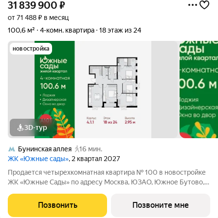
31 839 900
₽
от 71 488 ₽ в месяц
100,6 м²
4-комн. квартира
18 этаж из 24
новостройка
3D-тур
Бунинская аллея
16 мин.
ЖК «Южные сады»
, 2 квартал 2027
Продается четырехкомнатная квартира № 100 в новостройке
ЖК «Южные Сады» по адресу Москва, ЮЗАО, Южное Бутово,
ул. Бартеневская, д. 16. Общая площадь квартиры 100.60 кв. м.,
этаж 18 из 24, секция 1. Тип проекта, по которому построен дом
Позвонить
Позвоните мне
монолит,