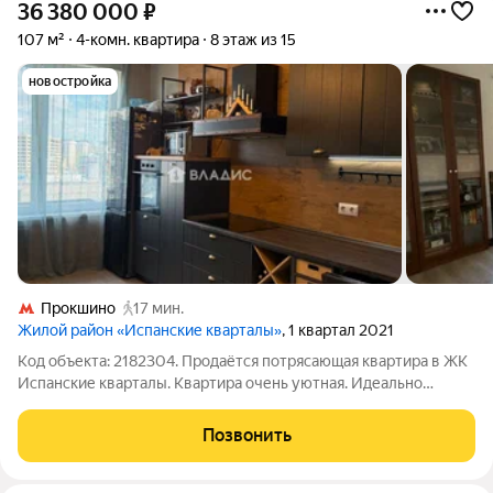
36 380 000
₽
107 м²
4-комн. квартира
8 этаж из 15
новостройка
Прокшино
17 мин.
Жилой район «Испанские кварталы»
, 1 квартал 2021
Код объекта: 2182304. Продаётся потрясающая квартира в ЖК
Испанские кварталы. Квартира очень уютная. Идеально
подойдёт для большой семьи! ОПИСАНИЕ: Общая площадь
107 м Этаж 8/15 Угловое расположение Квартира "заезжай и
Позвонить
живи". Остаётся всё