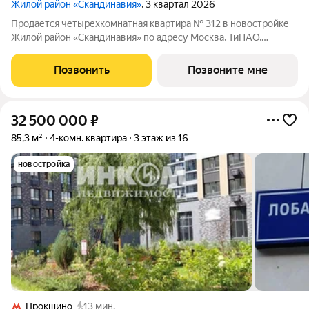
Жилой район «Скандинавия»
, 3 квартал 2026
Продается четырехкомнатная квартира № 312 в новостройке
Жилой район «Скандинавия» по адресу Москва, ТиНАО,
Новомосковский АО, Коммунарка пос., жилой комплекс
Скандинавия, 25.3, район Коммунарка, Новомосковский
Позвонить
Позвоните мне
административный округ, Москва. Общая
32 500 000
₽
85,3 м²
4-комн. квартира
3 этаж из 16
новостройка
Прокшино
13 мин.