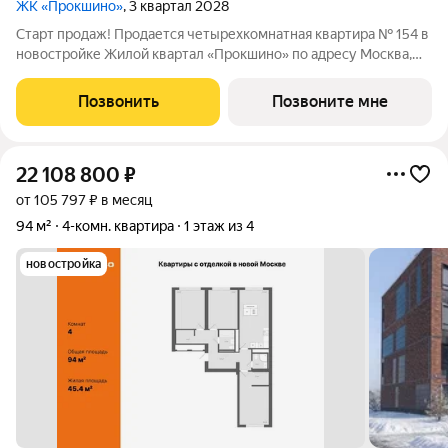
ЖК «Прокшино»
, 3 квартал 2028
Старт продаж! Продается четырехкомнатная квартира № 154 в
новостройке Жилой квартал «Прокшино» по адресу Москва,
ТиНАО, Новомосковский АО, Сосенское С/П, Москва,
Новомосковский административный округ, район Коммунарка,
Позвонить
Позвоните мне
ЖК Прокшино, 7.1.3. Общая
22 108 800
₽
от 105 797 ₽ в месяц
94 м²
4-комн. квартира
1 этаж из 4
новостройка