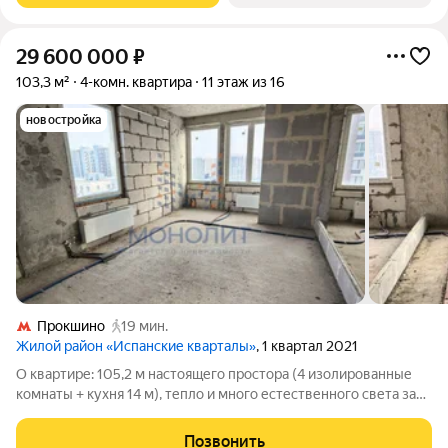
29 600 000
₽
103,3 м²
4-комн. квартира
11 этаж из 16
новостройка
Прокшино
19 мин.
Жилой район «Испанские кварталы»
, 1 квартал 2021
О квартире: 105,2 м настоящего простора (4 изолированные
комнаты + кухня 14 м), тепло и много естественного света за
счёт 11 этажа; квартира без ремонта вы получаете «чистый
лист» для воплощения любых идей: можно сделать 2 с/у,
Позвонить