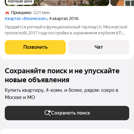
хорошая цена
Прокшино
21 мин.
Квартал «Вяземское»
, 4 квартал 2016
Продаётся уютный и функциональный таунхаус(с Московской
пропиской) 2017 года постройки в охраняемом клубном КП
"Вяземское" в 3-х км от МКАД по Калужскому шоссе.
Индивидуальная придомовая территория, оригинальная
Позвонить
Чат
архитектура малоэтажной застройки
Сохраняйте поиск и не упускайте
новые объявления
Купить квартиру, 4-комн. и более, рядом: озеро в
Москве и МО
Сохранить поиск