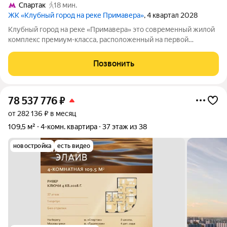
Спартак
18 мин.
ЖК «Клубный город на реке Примавера»
, 4 квартал 2028
Клубный город на реке «Примавера» это современный жилой
комплекс премиум-класса, расположенный на первой
береговой линии Москвы-реки в экологически чистом районе
Покровское-Стрешнево. Под панорамными окнами квартир
Позвонить
находится собственный экопарк с
78 537 776
₽
от 282 136 ₽ в месяц
109,5 м²
4-комн. квартира
37 этаж из 38
новостройка
есть видео