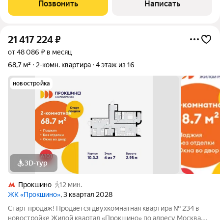
набережной отличная база для стильной квартиры с
Позвонить
Написать
ощущением воздуха и света:
21 417 224
₽
от 48 086 ₽ в месяц
68,7 м²
2-комн. квартира
4 этаж из 16
новостройка
3D-тур
Прокшино
12 мин.
ЖК «Прокшино»
, 3 квартал 2028
Старт продаж! Продается двухкомнатная квартира № 234 в
новостройке Жилой квартал «Прокшино» по адресу Москва,