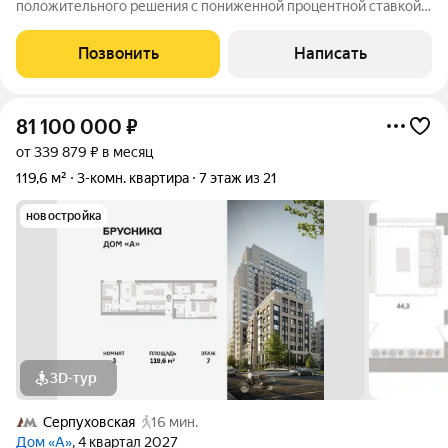
положительного решения с пониженной процентной ставкой
по ипотеке от 11,90 (консультация бесплатно); полное
юридическое сопровождение сделки под ключ ; безопасные
Позвонить
Написать
расчёты, юридическая и финансовая
81 100 000
₽
от 339 879 ₽ в месяц
119,6 м²
3-комн. квартира
7 этаж из 21
новостройка
3D-тур
Серпуховская
16 мин.
Дом «А»
, 4 квартал 2027