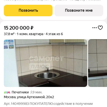
ТиНАО, Новомосковский АО, Сосенское С/П, Москва,
Новомосковский административный округ, район Коммунарка,
Позвонить
Позвоните мне
ЖК Прокшино, 7.1.3. Общая площадь
15 200 000
₽
37,8 м²
1-комн. квартира
4 этаж из 6
Печатники
9 мин.
Москва
,
улица Артюхиной
,
20к2
Арт. 140499983 ПОКУПАТЕЛЮ:содействие в получении