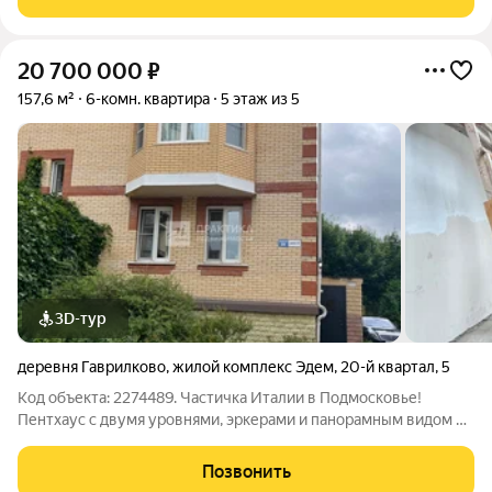
находится собственный экопарк с
20 700 000
₽
157,6 м²
6-комн. квартира
5 этаж из 5
3D-тур
деревня Гаврилково
,
жилой комплекс Эдем
,
20-й квартал
,
5
Код объекта: 2274489. Частичка Италии в Подмосковье!
Пентхаус с двумя уровнями, эркерами и панорамным видом на
лес для тех, кто ценит пространство, свет и атмосферу
загородной жизни! Описание квартиры: - Уникальный
Позвонить
двухуровневый пентхаус в ЖК «Эдем»