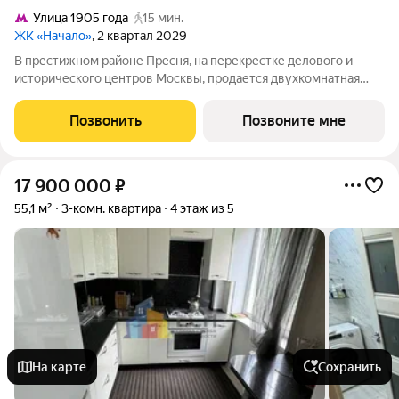
Улица 1905 года
15 мин.
ЖК «Начало»
, 2 квартал 2029
В престижном районе Пресня, на перекрестке делового и
исторического центров Москвы, продается двухкомнатная
квартира площадью 81.10 кв. м без отделки. Квартира
находится на 6 этаже 24-этажного дома, в новом элитном
Позвонить
Позвоните мне
жилом комплексе «Начало» от
17 900 000
₽
55,1 м²
3-комн. квартира
4 этаж из 5
На карте
Сохранить