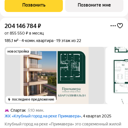
находится в Покровском-Стрешневе, экологически чистом
Позвонить
Позвоните мне
районе на престижном
204 146 784
₽
от 855 550 ₽ в месяц
185,1 м²
4-комн. квартира
19 этаж из 22
новостройка
последнее предложение
Спартак
10 мин.
ЖК «Клубный город на реке Примавера»
, 4 квартал 2025
Клубный город на реке «Примавера» это современный жилой