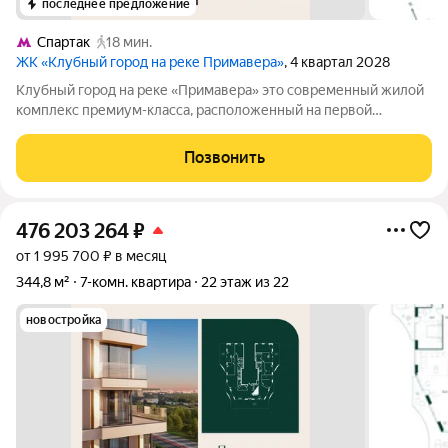
последнее предложение
Спартак
18 мин.
ЖК «Клубный город на реке Примавера»
, 4 квартал 2028
Клубный город на реке «Примавера» это современный жилой
комплекс премиум-класса, расположенный на первой
береговой линии Москвы-реки в экологически чистом районе
Покровское-Стрешнево. Под панорамными окнами квартир
Позвонить
находится собственный экопарк с
476 203 264
₽
от 1 995 700 ₽ в месяц
344,8 м²
7-комн. квартира
22 этаж из 22
новостройка