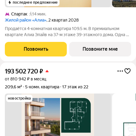
последнее предложение
Спартак
14 мин.
Жилой район «Алиа»
, 2 квартал 2028
Продаётся 4-комнатная квартира 109.5 м. В премиальном
квартале Алиа Элайв на 37-м этаже 39-этажного дома. Одна из
самых ярких и впечатляющих частей жилого района Алиа
премиальный квартал Алиа Элайв. Это две башни LIGHTHOUSE
Позвонить
Позвоните мне
от бюро APEX на первой
193 502 720
₽
от 810 942 ₽ в месяц
209,6 м²
5-комн. квартира
17 этаж из 22
новостройка