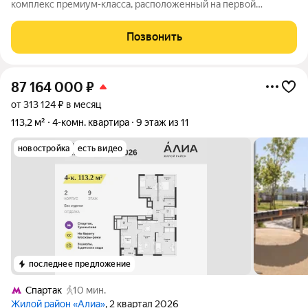
комплекс премиум-класса, расположенный на первой
береговой линии Москвы-реки в экологически чистом районе
Покровское-Стрешнево. Под панорамными окнами квартир
Позвонить
находится собственный экопарк с
87 164 000
₽
от 313 124 ₽ в месяц
113,2 м²
4-комн. квартира
9 этаж из 11
новостройка
есть видео
последнее предложение
Спартак
10 мин.
Жилой район «Алиа»
, 2 квартал 2026