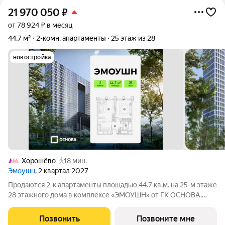
21 970 050
₽
от 78 924 ₽ в месяц
44,7 м²
2-комн. апартаменты
25 этаж из 28
новостройка
Хорошёво
18 мин.
Эмоушн
, 2 квартал 2027
Продаются 2-к апартаменты площадью 44.7 кв.м. на 25-м этаже
28 этажного дома в комплексе «ЭМОУШН» от ГК ОСНОВА.
«ЭМОУШН» многофункциональный комплекс апартаментов
бизнес-класса в престижном районе Хорошёво-Мнёвники
Позвонить
Позвоните мне