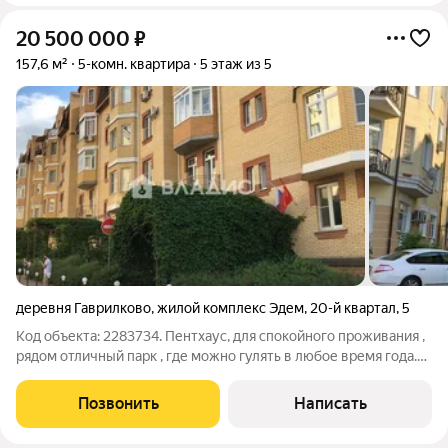
20 500 000
₽
157,6 м²
5-комн. квартира
5 этаж из 5
деревня Гаврилково
,
жилой комплекс Эдем
,
20-й квартал
,
5
Код объекта: 2283734. Пентхаус, для спокойного проживания ,
рядом отличный парк , где можно гулять в любое время года.
Квартира под чистовую отделку: - общая стяжка потолков,
полов и стен - капитальное межэтажное перекрытие -
Позвонить
Написать
установлены счётчики