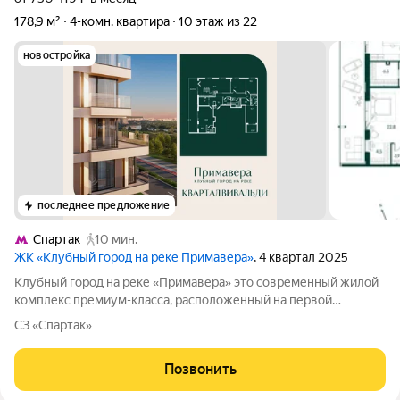
178,9 м²
4-комн. квартира
10 этаж из 22
новостройка
последнее предложение
Спартак
10 мин.
ЖК «Клубный город на реке Примавера»
, 4 квартал 2025
Клубный город на реке «Примавера» это современный жилой
комплекс премиум-класса, расположенный на первой
береговой линии Москвы-реки в экологически чистом районе
СЗ «Спартак»
Покровское-Стрешнево. Под панорамными окнами квартир
находится собственный экопарк с
Позвонить