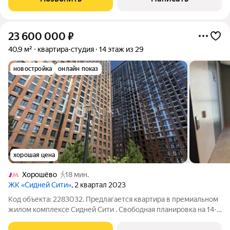
кухню, санузел и прихожую.
23 600 000
₽
40,9 м²
квартира-студия
14 этаж из 29
новостройка
онлайн показ
хорошая цена
Хорошёво
18 мин.
ЖК «Сидней Сити»
, 2 квартал 2023
Код объекта: 2283032. Предлагается квартира в премиальном
жилом комплексе Сидней Сити . Свободная планировка на 14-м
этаже монолитного дома 2023 года на Шелепихинской