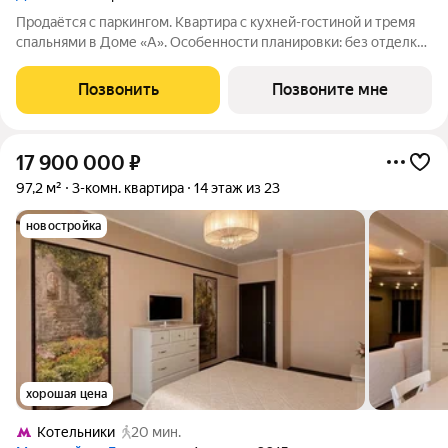
Продаётся с паркингом. Квартира с кухней-гостиной и тремя
спальнями в Доме «А». Особенности планировки: без отделки,
вид во двор, гардеробная, мастер-спальня, окна на две
стороны, постирочная, разнесённые спальни. Срок сдачи IV кв.
Позвонить
Позвоните мне
2027 Дом А -
17 900 000
₽
97,2 м²
3-комн. квартира
14 этаж из 23
новостройка
хорошая цена
Котельники
20 мин.