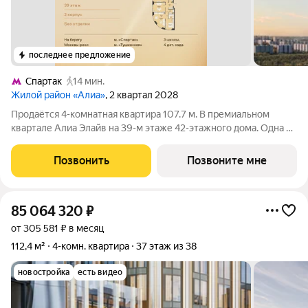
последнее предложение
Спартак
14 мин.
Жилой район «Алиа»
, 2 квартал 2028
Продаётся 4-комнатная квартира 107.7 м. В премиальном
квартале Алиа Элайв на 39-м этаже 42-этажного дома. Одна из
самых ярких и впечатляющих частей жилого района Алиа
премиальный квартал Алиа Элайв. Это две башни LIGHTHOUSE
Позвонить
Позвоните мне
от бюро APEX на первой
85 064 320
₽
от 305 581 ₽ в месяц
112,4 м²
4-комн. квартира
37 этаж из 38
новостройка
есть видео