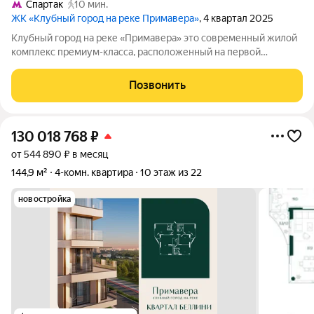
Спартак
10 мин.
ЖК «Клубный город на реке Примавера»
, 4 квартал 2025
Клубный город на реке «Примавера» это современный жилой
комплекс премиум-класса, расположенный на первой
береговой линии Москвы-реки в экологически чистом районе
Покровское-Стрешнево. Под панорамными окнами квартир
Позвонить
находится собственный экопарк с
130 018 768
₽
от 544 890 ₽ в месяц
144,9 м²
4-комн. квартира
10 этаж из 22
новостройка