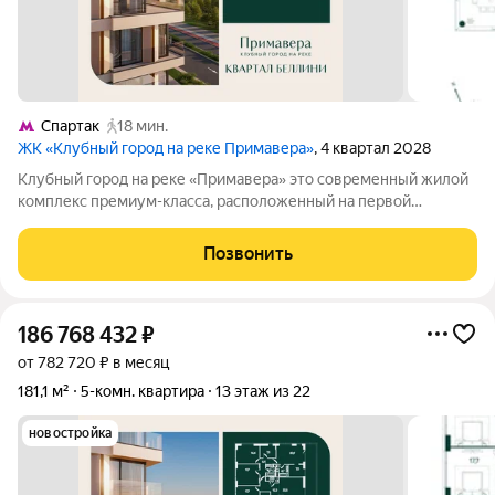
Спартак
18 мин.
ЖК «Клубный город на реке Примавера»
, 4 квартал 2028
Клубный город на реке «Примавера» это современный жилой
комплекс премиум-класса, расположенный на первой
береговой линии Москвы-реки в экологически чистом районе
Покровское-Стрешнево. Под панорамными окнами квартир
Позвонить
находится собственный экопарк с
186 768 432
₽
от 782 720 ₽ в месяц
181,1 м²
5-комн. квартира
13 этаж из 22
новостройка