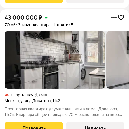
(СЗАО), новый выразительный акцент
43 000 000
₽
70 м²
3-комн. квартира
1 этаж из 5
Спортивная
3 мин.
Москва
,
улица Доватора
,
11к2
Просторная квартира c двумя спальнями в доме «Доватора,
11с2». Квартира общей площадью 70 м расположена на пером
этаже. Выполнен современный ремонт в светлых тонах.
Функциональная планировка включает гостиную, две спальни,
Позвонить
Написать