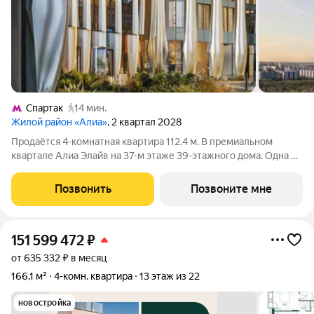
Спартак
14 мин.
Жилой район «Алиа»
, 2 квартал 2028
Продаётся 4-комнатная квартира 112.4 м. В премиальном
квартале Алиа Элайв на 37-м этаже 39-этажного дома. Одна из
самых ярких и впечатляющих частей жилого района Алиа
премиальный квартал Алиа Элайв. Это две башни LIGHTHOUSE
Позвонить
Позвоните мне
от бюро APEX на первой
151 599 472
₽
от 635 332 ₽ в месяц
166,1 м²
4-комн. квартира
13 этаж из 22
новостройка