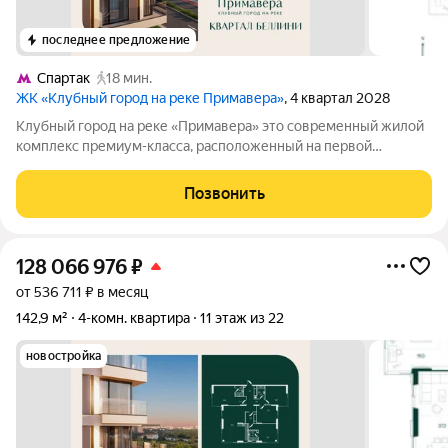
последнее предложение
Спартак
18 мин.
ЖК «Клубный город на реке Примавера»
, 4 квартал 2028
Клубный город на реке «Примавера» это современный жилой
комплекс премиум-класса, расположенный на первой
береговой линии Москвы-реки в экологически чистом районе
Покровское-Стрешнево. Под панорамными окнами квартир
Позвонить
находится собственный экопарк с
128 066 976
₽
от 536 711 ₽ в месяц
142,9 м²
4-комн. квартира
11 этаж из 22
новостройка