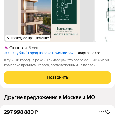
последнее предложение
Спартак
18 мин.
ЖК «Клубный город на реке Примавера»
, 4 квартал 2028
Клубный город на реке «Примавера» это современный жилой
комплекс премиум-класса, расположенный на первой
береговой линии Москвы-реки в экологически чистом районе
Покровское-Стрешнево. Под панорамными окнами квартир
Позвонить
находится собственный экопарк с
Другие предложения в Москве и МО
297 998 880
₽