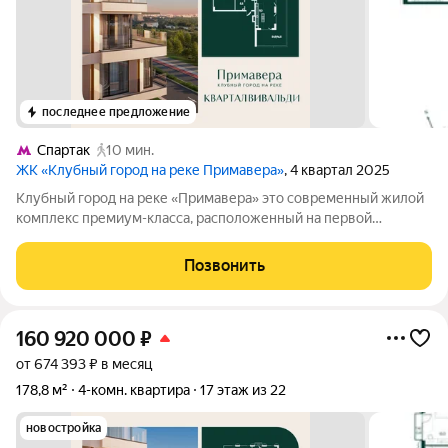
последнее предложение
Спартак
10 мин.
ЖК «Клубный город на реке Примавера»
, 4 квартал 2025
Клубный город на реке «Примавера» это современный жилой
комплекс премиум-класса, расположенный на первой
береговой линии Москвы-реки в экологически чистом районе
Покровское-Стрешнево. Под панорамными окнами квартир
Позвонить
находится собственный экопарк с
160 920 000
₽
от 674 393 ₽ в месяц
178,8 м²
4-комн. квартира
17 этаж из 22
новостройка