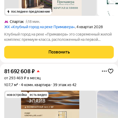
последнее предложение
Спартак
18 мин.
ЖК «Клубный город на реке Примавера»
, 4 квартал 2028
Клубный город на реке «Примавера» это современный жилой
комплекс премиум-класса, расположенный на первой
береговой линии Москвы-реки в экологически чистом районе
Покровское-Стрешнево. Под панорамными окнами квартир
Позвонить
находится собственный экопарк с
81 692 608
₽
от 293 469 ₽ в месяц
107,7 м²
4-комн. квартира
39 этаж из 42
новостройка
есть видео