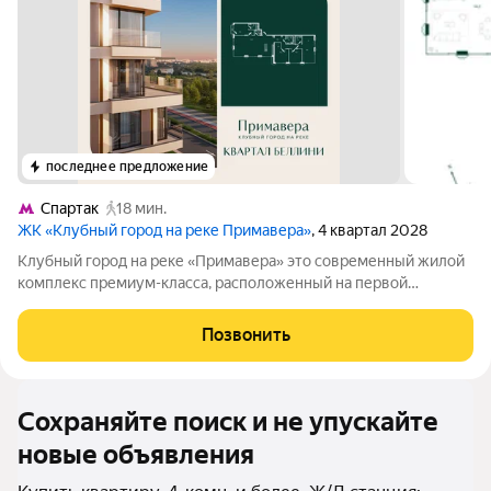
последнее предложение
Спартак
18 мин.
ЖК «Клубный город на реке Примавера»
, 4 квартал 2028
Клубный город на реке «Примавера» это современный жилой
комплекс премиум-класса, расположенный на первой
береговой линии Москвы-реки в экологически чистом районе
Покровское-Стрешнево. Под панорамными окнами квартир
Позвонить
находится собственный экопарк с
Сохраняйте поиск и не упускайте
новые объявления