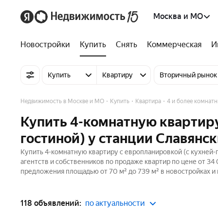
Москва и МО
Новостройки
Купить
Снять
Коммерческая
И
Купить
Квартиру
Вторичный рынок
Недвижимость в Москве и МО
Купить
Квартира
4 и более комнат
Купить 4-комнатную квартиру
гостиной) у станции Славянс
Купить 4-комнатную квартиру с европланировкой (с кухней-г
агентств и собственников по продаже квартир по цене от 34
предложения площадью от 70 м² до 739 м² в новостройках и
118 объявлений:
по актуальности