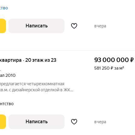
много естественного света. Спланирована
 с островом, мастер-спальня со своей
тство
Написать
вчера
93 000 000
₽
 квартира · 20 этаж из 23
581 250 ₽ за м²
.
тал 2010
 предлагается четырехкомнатная
в.м. с дизайнерской отделкой в ЖК
 гостиная-столовая, кухня, три спальни,
й гардеробной, два совмещенных санузла,
гентство
Написать
вчера