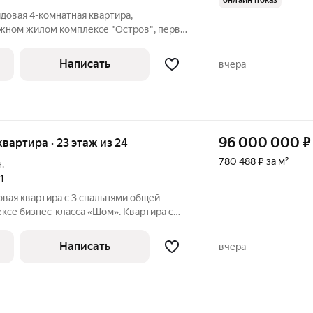
онлайн показ
довая 4-комнатная квартира,
жном жилом комплексе "Остров", первая
-реки. Дом премиум-класса с закрытой
 и современными системами доступа.
Написать
вчера
96 000 000
₽
 квартира · 23 этаж из 24
780 488 ₽ за м²
.
1
довая квартира с 3 спальнями общей
ксе бизнес-класса «Шом». Квартира с
асположена на 23 этаже, откуда
 виды на парк Фили, Крылатское, МГУ и
Написать
вчера