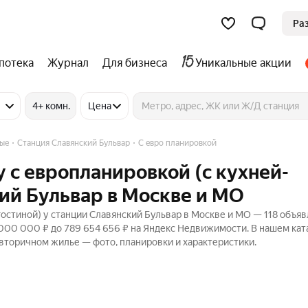
Ра
потека
Журнал
Для бизнеса
Уникальные акции
4+ комн.
Цена
ные
Станция Славянский Бульвар
С евро планировкой
 с европланировкой (с кухней-
кий Бульвар в Москве и МО
остиной) у станции Славянский Бульвар в Москве и МО — 118 объяв
 000 000 ₽ до 789 654 656 ₽ на Яндекс Недвижимости. В нашем кат
 вторичном жилье — фото, планировки и характеристики.