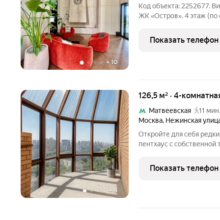
Код объекта: 2252677. В
ЖК «Остров». 4 этаж (по 
зелёные холмы и закрыты
пространстве. Корпус ст
Показать телефон
воды,
+
10
126,5 м² · 4-комнатна
Матвеевская
11 мин
Москва
,
Нежинская улиц
Откройте для себя редк
пентхаус с собственной
бизнес-класса «Нежинск
пространство, которое 
Показать телефон
городской дом с атмосф
+
4