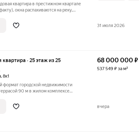
идовая квартира в престижном квартале
факту), окна распахиваются на реку,
й двор - три разных ракурса в одном
оит в 4-м премиальном квартале, у самой
31 июля 2026
68 000 000
₽
я квартира · 25 этаж из 25
537 549 ₽ за м²
.
а
,
8к1
ий формат городской недвижимости
 террасой 90 м в жилом комплексе
ий ковчег». Это превосходное
можно превратить в полноценный
вчера
ерой