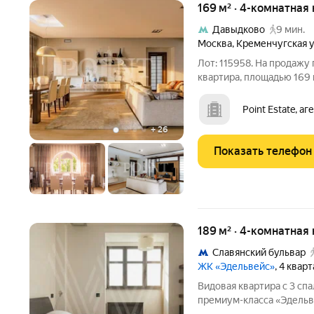
169 м² · 4-комнатная 
Давыдково
9 мин.
Москва
,
Кременчугская 
Лот: 115958. На продажу
квартира, площадью 169 
границе заказника реки 
столовая, кухня, две спа
Point Estate, а
спальня с
+
26
Показать телефон
189 м² · 4-комнатная
Славянский бульвар
ЖК «Эдельвейс»
, 4 квар
Видовая квартира с 3 сп
премиум-класса «Эдельв