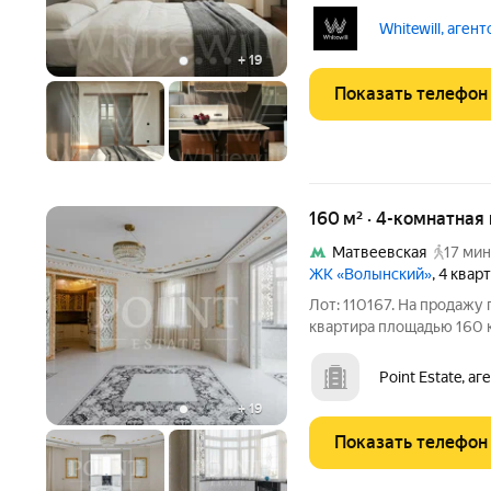
потолки, большие окна, 
гостиная, кухня-столовая
Whitewill, аген
ванной
+
19
Показать телефон
160 м² · 4-комнатная
Матвеевская
17 мин
ЖК «Волынский»
, 4 квар
Лот: 110167. На продажу
квартира площадью 160 к
"Волынский". Планировка:
одна из которых со свое
Point Estate, а
постирочная,
+
19
Показать телефон