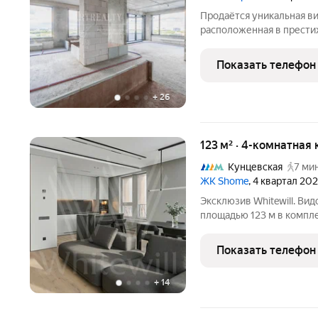
Продаётся уникальная ви
расположенная в прести
береговая линия Москвы
охраняемой территорией
Показать телефон
Для резидентов
+
26
123 м² · 4-комнатная
Кунцевская
7 мин
ЖК Shome
, 4 квартал 202
Эксклюзив Whitewill. Ви
площадью 123 м в компле
дизайнерской отделкой р
открываются панорамные
Показать телефон
башни
+
14