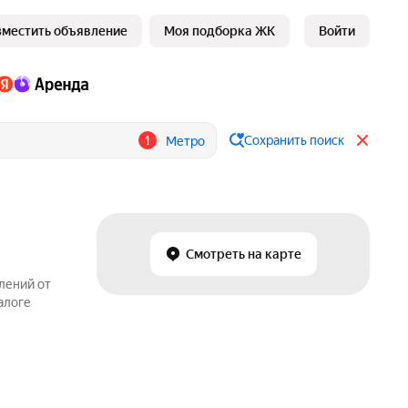
зместить объявление
Моя подборка ЖК
Войти
1
Сохранить поиск
Метро
Смотреть на карте
лений от
алоге