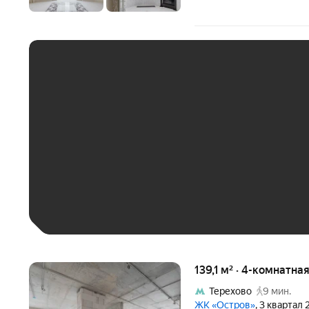
ЕЖЕМЕСЯЧНЫЙ ПЛАТЁ
До 30 тыс. ₽
До 50 тыс. ₽
До 70 тыс. ₽
Больше 100 тыс. ₽
139,1 м² · 4-комнатна
Терехово
9 мин.
ЖК «Остров»
, 3 квартал