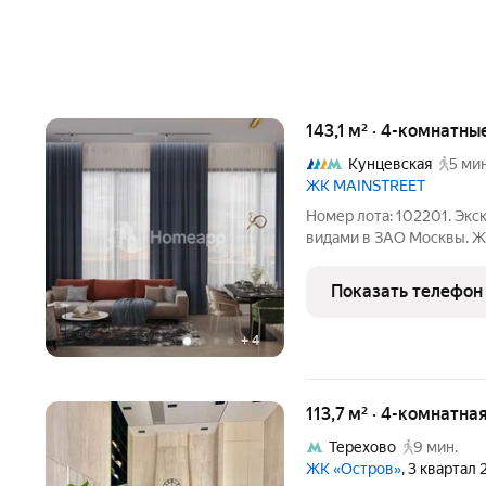
143,1 м² · 4-комнатн
Кунцевская
5 мин
ЖК MAINSTREET
Номер лота: 102201. Эк
видами в ЗАО Москвы. ЖК
метро, подземный паркин
шикарное лобби). - 143,1 
Показать телефон
Видовой на 3
+
4
113,7 м² · 4-комнатна
Терехово
9 мин.
ЖК «Остров»
, 3 квартал