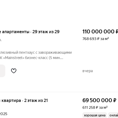
110 000 000
ые апартаменты · 29 этаж из 29
768 693 ₽ за м²
.
склюзивный пентхаус с завораживающими
 «Mainstreet» бизнес-класс (5 мин.
г, система «умный дом», охрана,
метра. - Большая кухня-гостиная. -
вчера
69 500 000
₽
я квартира · 2 этаж из 21
611 258 ₽ за м²
 2025
хорошая цена
онла