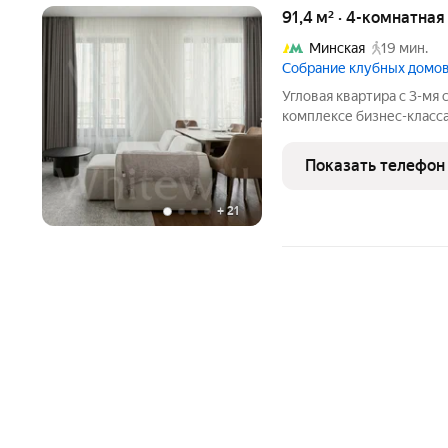
91,4 м² · 4-комнатна
Минская
19 мин.
Cобрание клубных домов
Угловая квартира с 3-мя
комплексе бизнес-класса
полностью меблирована и
м этаже в корпусе 14. Б
Показать телефон
потолкам
+
21