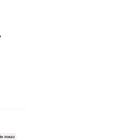
₽
йн показ