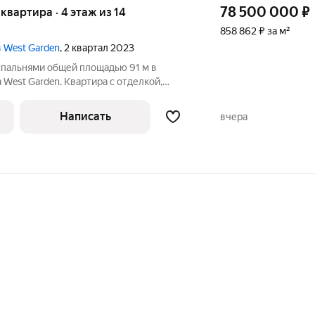
78 500 000
₽
я квартира · 4 этаж из 14
858 862 ₽ за м²
 West Garden
, 2 квартал 2023
 спальнями общей площадью 91 м в
 West Garden. Квартира с отделкой,
 готова к заселению. Расположена на 4-
лагодаря большим окнам и высоким
Написать
вчера