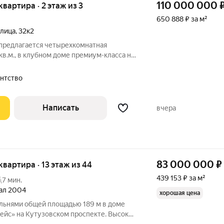
110 000 000
квартира · 2 этаж из 3
650 888 ₽ за м²
улица
,
32к2
 предлагается четырехкомнатная
кв.м., в клубном доме премиум-класса на
Долина Сетунь. Планировка: гостиная-
льни, одна из которых со своим санузлом,
гентство
Написать
вчера
83 000 000
₽
 квартира · 13 этаж из 44
439 153 ₽ за м²
7 мин.
тал 2004
хорошая цена
альнями общей площадью 189 м в доме
ейс» на Кутузовском проспекте. Высокие