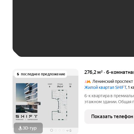
До 30 тыс. ₽
До 50 тыс. ₽
До 70 тыс. ₽
Больше 100 тыс. ₽
276,2 м² · 6-комнатн
последнее предложение
Ленинский проспект
Жилой квартал SHIFT
, 1 
6-к квартира в премиаль
этажном здании. Общая пл
премиальный проект от 
300 м от Нескучного сада
Показать телефон
башен, в
3D-тур
+
9