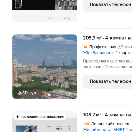
особенным: - Дровяной к
Показать телефон
гостиной, стильный
+
12
205,9 м² · 4-комнатн
Профсоюзная
9 мин
ЖК «Вавилово»
, 4 кварт
Просторная и светлая кв
эксклюзив Самая солнечн
солнечные стороны света
дня. Планировка включае
Показать телефон
комнаты, три санузла
3D-тур
+
15
108,7 м² · 4-комнатна
последнее предложение
Ленинский проспект
Жилой квартал SHIFT
, 1 