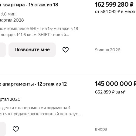
162 599 280
₽
я квартира · 15 этаж из 18
от 584 042 ₽ в меся
6 мин.
квартал 2028
ном комплексе SHIFT на 15-м этаже в 18
ощадь 141.6 кв. м. SHIFT - новый
девелопера PIONEER в Донском районе, в
. Главная особенность проекта - 5
Позвоните мне
9 июля 2026
145 000 000
ые апартаменты · 12 этаж из 12
652 859 ₽ за м²
вартал 2020
тделки с панорамными видами на 4
ется к продаже эксклюзивный пентхаус
анет идеальной основой для реализации
ерского проекта. Свободная планировка
вчера