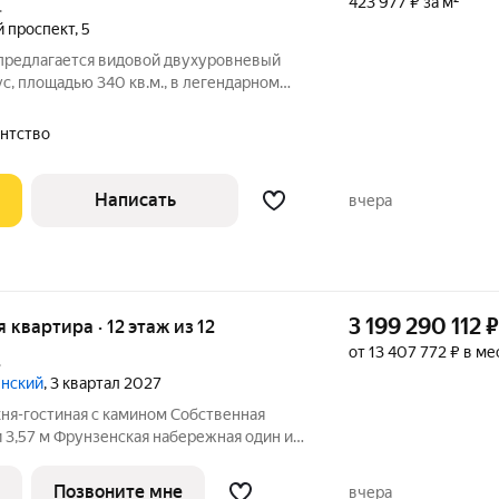
423 977 ₽ за м²
.
й проспект
,
5
 предлагается видовой двухуровневый
, площадью 340 кв.м., в легендарном
ями». Планировка: 1-й уровень: кухня-
ве из которых со своими санузлами,
гентство
Написать
вчера
3 199 290 112
₽
я квартира · 12 этаж из 12
от 13 407 772 ₽ в ме
.
енский
, 3 квартал 2027
 Москвы, на уровне Остоженки и
нет и не появится проектов элитного
Позвоните мне
вчера