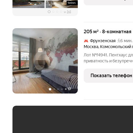
класса:
+
26
205 м² · 8-комнатная
Фрунзенская
6 мин.
Москва
,
Комсомольский 
Лот №f4941. Пентхаус для
приватность и безупреч
виды и продуманный до 
дома, в котором каждый 
Показать телефон
комфортом. Авторский
+
17
ЕЖЕМЕСЯЧНЫЙ ПЛАТЁ