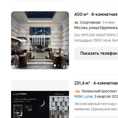
400 м² · 6-комнатна
Спортивная
4 мин.
Москва
,
улица Ефремова
Лот №f1340 КВАРТИРА С
площадью 399,7 кв.м. бе
включая террасу 164.5 кв
квартиры составляет 350,
Показать телефон
Панорамное остекление.
231,4 м² · 4-комнатна
Ленинский проспект
МФК Lunar
, 3 квартал 20
Эксклюзивный пентхаус 
камином. Идеальное мест
мероприятий или семейн