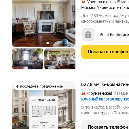
Университет
15 мин
Москва
,
Университетски
Лот: 113376. На продажу
многокомнатный пентхаус
сталинском доме «с башн
гостиная, три спальни, д
Point Estate, а
спальня с
+
23
Показать телефон
527,8 м² · 6-комнатна
последнее предложение
Фрунзенская
11 мин
Клубный квартал Фрунз
В пентхаусе: Бассейн Кухня-гостиная с камином Собственная
видовая терраса Потолки 3,57 м Фрунзенская набережная один из
самых желанных районов
Патриарших. Поблизости 
Показать телефон