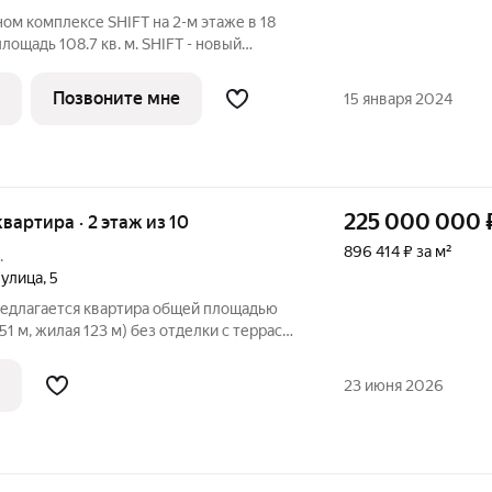
ном комплексе SHIFT на 2-м этаже в 18
ощадь 108.7 кв. м. SHIFT - новый
девелопера PIONEER в Донском районе, в
. Главная особенность проекта - 5
Позвоните мне
15 января 2024
225 000 000
 квартира · 2 этаж из 10
896 414 ₽ за м²
.
 улица
,
5
редлагается квартира общей площадью
51 м, жилая 123 м) без отделки с террасой
ния в элитном ЖК «Спорт Хаус» (3-я
с 1, подъезд 2) на 2 этаже в районе
23 июня 2026