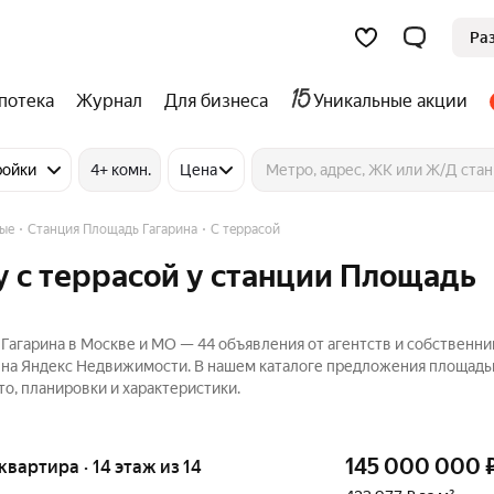
Ра
потека
Журнал
Для бизнеса
Уникальные акции
ройки
4+ комн.
Цена
ные
Станция Площадь Гагарина
С террасой
 с террасой у станции Площадь
Гагарина в Москве и МО — 44 объявления от агентств и собственни
 ₽ на Яндекс Недвижимости. В нашем каталоге предложения площадь
то, планировки и характеристики.
145 000 000
 квартира · 14 этаж из 14