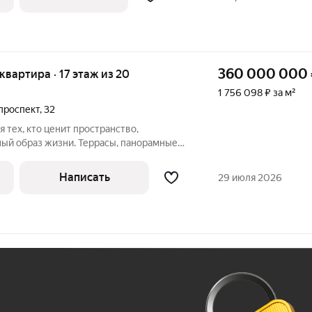
360 000 000
 квартира · 17 этаж из 20
1 756 098 ₽ за м²
проспект
,
32
 тех, кто ценит пространство,
ный образ жизни. Террасы, панорамные
мелочей интерьер создают ощущение
день наполнен светом, воздухом и
Написать
29 июля 2026
Ж