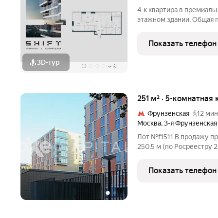
4-к квартира в премиаль
этажном здании. Общая пл
премиальный проект от 
300 м от Нескучного сада
Показать телефон
башен, в
3D-тур
+
9
251 м² · 5-комнатная
Фрунзенская
12 мин
Москва
,
3-я Фрунзенская
Лот №f1511 В продажу п
250,5 м (по Росреестру 2
с возможностью озелене
Фрунзенская ул., 5, корпу
Показать телефон