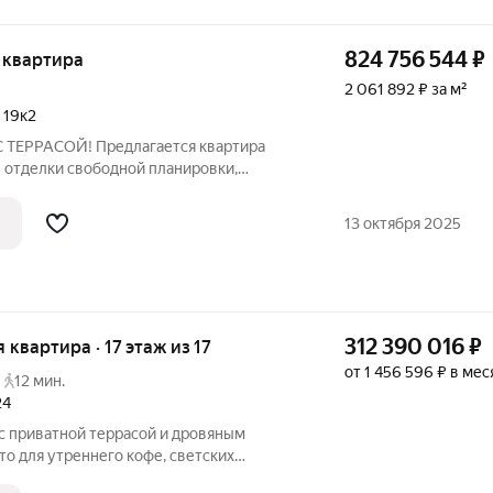
824 756 544
₽
я квартира
2 061 892 ₽ за м²
,
19к2
 ТЕРРАСОЙ! Предлагается квартира
з отделки свободной планировки,
.м. (с коэфф. 0,3) Без террасы площадь
3 кв.м. Высота потолка 3.55 м.
13 октября 2025
312 390 016
₽
я квартира · 17 этаж из 17
от 1 456 596 ₽ в мес
12 мин.
24
с приватной террасой и дровяным
о для утреннего кофе, светских
ых ужинов. Что делает этот пентхаус