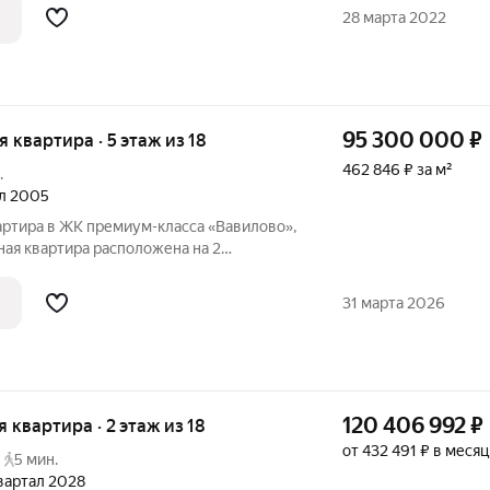
амин, который добавляет уют и тепло в
28 марта 2022
95 300 000
₽
ая квартира · 5 этаж из 18
462 846 ₽ за м²
.
ал 2005
артира в ЖК премиум-класса «Вавилово»,
ая квартира расположена на 2
 и прекрасно освещена в течение всего
т кухню площадью 28.3 м, четыре
31 марта 2026
120 406 992
₽
я квартира · 2 этаж из 18
от 432 491 ₽ в месяц
5 мин.
квартал 2028