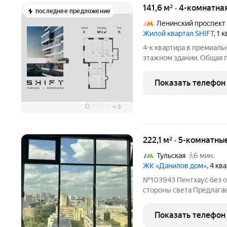
141,6 м² · 4-комнатна
последнее предложение
Ленинский проспект
Жилой квартал SHIFT
, 1 
4-к квартира в премиаль
этажном здании. Общая пл
премиальный проект от 
300 м от Нескучного сада
Показать телефон
башен, в
+
9
222,1 м² · 5-комнатн
Тульская
6 мин.
ЖК «Данилов дом»
, 4 к
№103943 Пентхаус без о
стороны света Предлага
без отделки, который ст
индивидуального дизайн
Показать телефон
позволяет