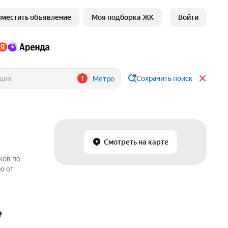
зместить объявление
Моя подборка ЖК
Войти
1
Сохранить поиск
Метро
Смотреть на карте
ков по
ю от
₽