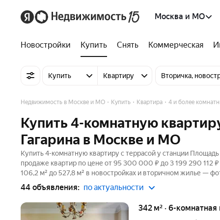
Москва и МО
Новостройки
Купить
Снять
Коммерческая
И
Купить
Квартиру
Вторичка, новост
Недвижимость в Москве и МО
Купить
Квартира
4 и более комнат
Купить 4-комнатную квартиру
Гагарина в Москве и МО
Купить 4-комнатную квартиру с террасой у станции Площадь 
продаже квартир по цене от 95 300 000 ₽ до 3 199 290 112
106,2 м² до 527,8 м² в новостройках и вторичном жилье — фо
44 объявления:
по актуальности
342 м² · 6-комнатная