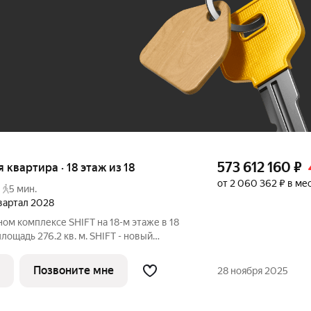
До 100 тыс. ₽
573 612 160
₽
ая квартира · 18 этаж из 18
от 2 060 362 ₽ в ме
5 мин.
квартал 2028
ном комплексе SHIFT на 18-м этаже в 18
ощадь 276.2 кв. м. SHIFT - новый
девелопера PIONEER в Донском районе, в
. Главная особенность проекта - 5
Позвоните мне
28 ноября 2025