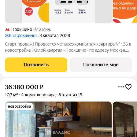
Прокшино
12 мин.
ЖК «Прокшино»
, 3 квартал 2028
Старт продаж! Продается четырехкомнатная квартира № 136 в
новостройке Жилой квартал «Прокшино» по адресу Москва,
ТиНАО, Новомосковский АО, Сосенское С/П, Москва,
Новомосковский административный округ, район Коммунарка,
Позвонить
Позвоните мне
ЖК Прокшино, 7.1.3. Общая
36 380 000
₽
107 м²
4-комн. квартира
8 этаж из 15
новостройка