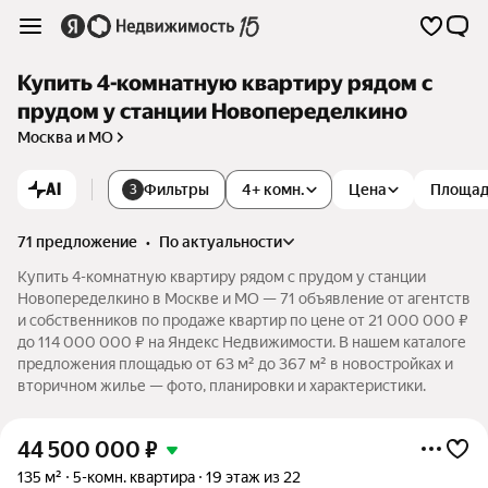
Купить 4-комнатную квартиру рядом с
прудом у станции Новопеределкино
Москва и МО
AI
Фильтры
4+ комн.
Цена
Площа
3
71 предложение
•
по актуальности
Купить 4-комнатную квартиру рядом с прудом у станции
Новопеределкино в Москве и МО — 71 объявление от агентств
и собственников по продаже квартир по цене от 21 000 000 ₽
до 114 000 000 ₽ на Яндекс Недвижимости. В нашем каталоге
предложения площадью от 63 м² до 367 м² в новостройках и
вторичном жилье — фото, планировки и характеристики.
44 500 000
₽
135 м²
5-комн. квартира
19 этаж из 22