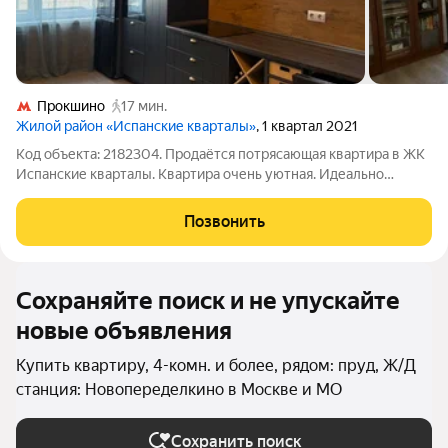
Прокшино
17 мин.
Жилой район «Испанские кварталы»
, 1 квартал 2021
Код объекта: 2182304. Продаётся потрясающая квартира в ЖК
Испанские кварталы. Квартира очень уютная. Идеально
подойдёт для большой семьи! ОПИСАНИЕ: Общая площадь
107 м Этаж 8/15 Угловое расположение Квартира "заезжай и
Позвонить
живи". Остаётся всё
Сохраняйте поиск и не упускайте
новые объявления
Купить квартиру, 4-комн. и более, рядом: пруд, Ж/Д
станция: Новопеределкино в Москве и МО
Сохранить поиск