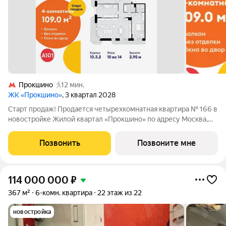
Прокшино
12 мин.
ЖК «Прокшино»
, 3 квартал 2028
Старт продаж! Продается четырехкомнатная квартира № 166 в
новостройке Жилой квартал «Прокшино» по адресу Москва,
ТиНАО, Новомосковский АО, Сосенское С/П, Москва,
Новомосковский административный округ, район Коммунарка,
Позвонить
Позвоните мне
ЖК Прокшино, 7.1.3. Общая
114 000 000
₽
367 м²
6-комн. квартира
22 этаж из 22
новостройка