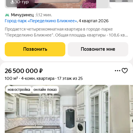
3D-тур
Мичуринец
12 мин.
Город-парк «Переделкино Ближнее»
, 4 квартал 2026
Продается четырехкомнатная квартира в городе-парке
"Переделкино Ближнее". Общая площадь квартиры - 108,6 кв.
м, этаж 16 из 17. Срок сдачи - 4 квартал 2026 года. Тип дома -
монолитный. ТОЛЬКО ДО 31 АВГУСТА выгодные условия на
Позвонить
Позвоните мне
приобретение квартиры в
26 500 000
₽
100 м²
4-комн. квартира
17 этаж из 25
новостройка
онлайн показ