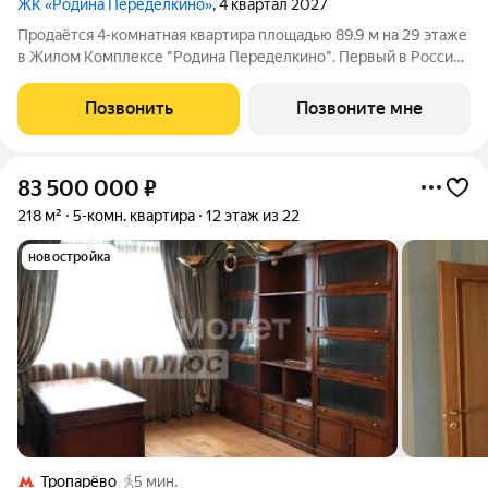
ЖК «Родина Переделкино»
, 4 квартал 2027
Продаётся 4-комнатная квартира площадью 89.9 м на 29 этаже
в Жилом Комплексе "Родина Переделкино". Первый в России
киберспортивный кластер от Группы Родина. Это жилой
квартал бизнес-класса на Западе Москвы на границе с
Позвонить
Позвоните мне
Ульяновским лесопарком,
83 500 000
₽
218 м²
5-комн. квартира
12 этаж из 22
новостройка
Тропарёво
5 мин.