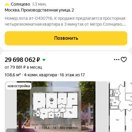
Солнцево
3 мин.
Москва
,
Производственная улица
,
2
Номер лота: вт-0430716. К продаже предлагается просторная
четырехкомнатная квартира в 3 минутах от метро Солнцево.
Дом качественной постройки 2006 года, индивидуальный
проект с подземным паркингом. Лучшие видовые
Позвонить
характеристики на парковую зону с
29 698 062
₽
от 79 881 ₽ в месяц
108,6 м²
4-комн. квартира
16 этаж из 17
новостройка