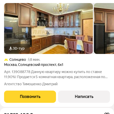
3D-тур
Солнцево
8 мин.
Москва
,
Солнцевский проспект
,
6к1
Арт. 139088778 Данную квартиру можно купить по ставке
11.90%! Продается 5-комнатная квартира, расположенная по
адресу: Москва , ул. Солнцевский проспект 6 к.1. Площадь
Агентство Тимошенко Дмитрий
квартиры составляет 135 м, располагается на 19/22 этажей.
Квартира включает 4
Позвонить
Написать