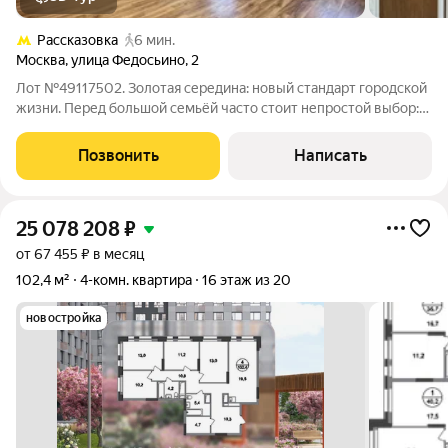
Рассказовка
6 мин.
Москва
,
улица Федосьино
,
2
Лот №49117502. Золотая середина: новый стандарт городской
жизни. Перед большой семьёй часто стоит непростой выбор:
просторная квартира в шумном доме или загородный дом с
высокими расходами на содержание и удалённостью от
Позвонить
Написать
инфраструктуры. ЖК «Мой адрес
25 078 208
₽
от 67 455 ₽ в месяц
102,4 м²
4-комн. квартира
16 этаж из 20
новостройка