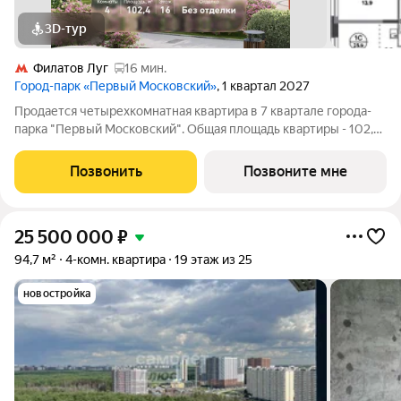
3D-тур
Филатов Луг
16 мин.
Город-парк «Первый Московский»
, 1 квартал 2027
Продается четырехкомнатная квартира в 7 квартале города-
парка "Первый Московский". Общая площадь квартиры - 102,4
кв. м, этаж 16 из 20. Срок сдачи - 1 квартал 2027 года. Тип дома
- монолитный. ТОЛЬКО ДО 31 АВГУСТА выгодные условия на
Позвонить
Позвоните мне
приобретение
25 500 000
₽
94,7 м²
4-комн. квартира
19 этаж из 25
новостройка