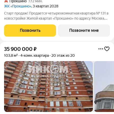
Прокшино
12 мин.
ЖК «Прокшино»
, 3 квартал 2028
Старт продаж! Продается четырехкомнатная квартира № 131 в
новостройке Жилой квартал «Прокшино» по адресу Москва,
ТиНАО, Новомосковский АО, Сосенское С/П, Москва,
Новомосковский административный округ, район Коммунарка,
Позвонить
Позвоните мне
ЖК Прокшино, 7.1.3. Общая
35 900 000
₽
103,8 м²
4-комн. квартира
20 этаж из 20