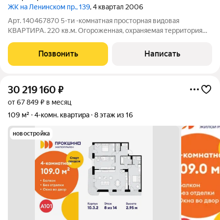
ЖК на Ленинском пр., 139
, 4 квартал 2006
Арт. 140467870 5-ти -комнатная просторная видовая
КВАРТИРА. 220 кв.м. Огороженная, охраняемая территория
дома с детской площадкой, подземным паркингом, мойкой.
Охрана - 2 периметра, въезд по пропускам. Презентабельная
Позвонить
Написать
входная группа. Качественный
30 219 160
₽
от 67 849 ₽ в месяц
109 м²
4-комн. квартира
8 этаж из 16
новостройка