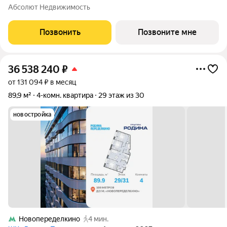
107,1 кв. м, этаж 17 из 17. Срок сдачи - 2 квартал 2027 года. Тип
Абсолют Недвижимость
дома - монолитный. ТОЛЬКО ДО 31 АВГУСТА выгодные
условия на приобретение
Позвонить
Позвоните мне
36 538 240
₽
от 131 094 ₽ в месяц
89,9 м²
4-комн. квартира
29 этаж из 30
новостройка
Новопеределкино
4 мин.