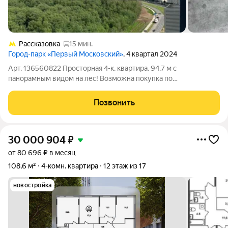
Рассказовка
15 мин.
Город-парк «Первый Московский»
, 4 квартал 2024
Арт. 136560822 Просторная 4-к. квартира, 94.7 м с
панорамным видом на лес! Возможна покупка по
субсидированной ипотечной ставке от 11,9% на весь срок для
клиентов Самолет Плюс. Большая кладовка на этаже и дизайн-
Позвонить
проект квартиры в подарок! Вид,
30 000 904
₽
от 80 696 ₽ в месяц
108,6 м²
4-комн. квартира
12 этаж из 17
новостройка