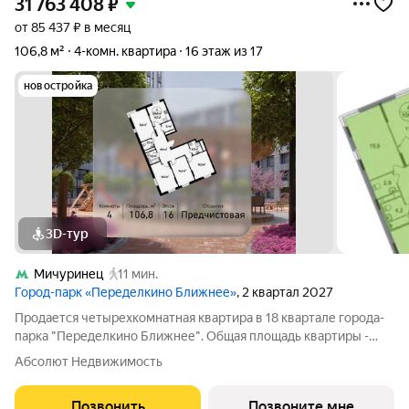
31 763 408
₽
от 85 437 ₽ в месяц
106,8 м²
4-комн. квартира
16 этаж из 17
новостройка
3D-тур
Мичуринец
11 мин.
Город-парк «Переделкино Ближнее»
, 2 квартал 2027
Продается четырехкомнатная квартира в 18 квартале города-
парка "Переделкино Ближнее". Общая площадь квартиры -
106,8 кв. м, этаж 16 из 17. Срок сдачи - 2 квартал 2027 года. Тип
Абсолют Недвижимость
дома - монолитный. ТОЛЬКО ДО 31 АВГУСТА выгодные
условия на приобретение
Позвонить
Позвоните мне