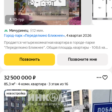
3D-тур
Мичуринец
12 мин.
Город-парк «Переделкино Ближнее»
, 4 квартал 2026
Продается четырехкомнатная квартира в городе-парке
"Переделкино Ближнее". Общая площадь квартиры - 108,6 кв.
м, этаж 12 из 17. Срок сдачи - 4 квартал 2026 года. Тип дома -
монолитный. ТОЛЬКО ДО 31 АВГУСТА выгодные условия на
Позвонить
Позвоните мне
приобретение квартиры в
32 500 000
₽
85,3 м²
4-комн. квартира
3 этаж из 16
новостройка