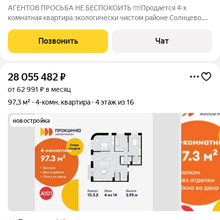
АГЕНТОВ ПРОСЬБА НЕ БЕСПОКОИТЬ !!!!Продается 4-х
комнатная квартира экологически чистом районе Солнцево,
большая гостиная 18.9с тремя спальнями 8.9+9.0+9.3. Лоджия и
окна выходят в зелёный двор, тихо, летом прохладно!
Позвонить
Чат
Возможность перепланировки на
28 055 482
₽
от 62 991 ₽ в месяц
97,3 м²
4-комн. квартира
4 этаж из 16
новостройка