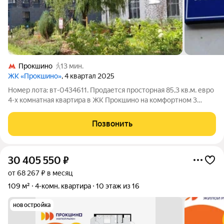
Прокшино
13 мин.
ЖК «Прокшино»
, 4 квартал 2025
Номер лота: вт-0434611. Продается просторная 85,3 кв.м. евро
4-х комнатная квартира в ЖК Прокшино на комфортном 3
этаже в новом монолитном доме бизнес-класса в тихом и
зеленом микрорайоне на юго-западе Москвы. Это идеальный
Позвонить
выбор для большой семьи,
30 405 550
₽
от 68 267 ₽ в месяц
109 м²
4-комн. квартира
10 этаж из 16
новостройка