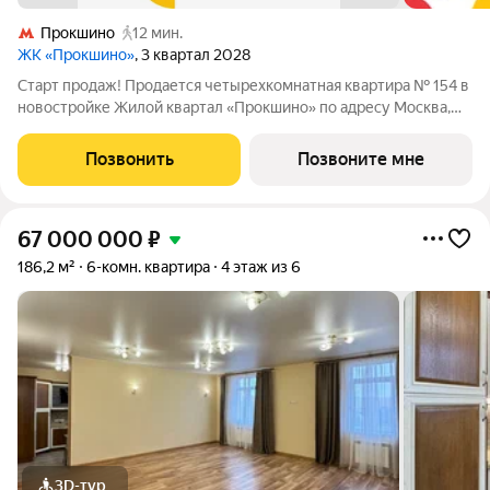
Прокшино
12 мин.
ЖК «Прокшино»
, 3 квартал 2028
Старт продаж! Продается четырехкомнатная квартира № 154 в
новостройке Жилой квартал «Прокшино» по адресу Москва,
ТиНАО, Новомосковский АО, Сосенское С/П, Москва,
Новомосковский административный округ, район Коммунарка,
Позвонить
Позвоните мне
ЖК Прокшино, 7.1.3. Общая
67 000 000
₽
186,2 м²
6-комн. квартира
4 этаж из 6
3D-тур