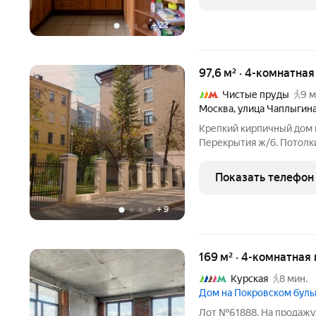
с окном.
+
22
97,6 м² · 4-комнатная
Чистые пруды
9 м
Москва
,
улица Чаплыгин
Крепкий кирпичный дом 
Перекрытия ж/б. Потолки
с детской площадкой и 
Автоматические ворота. 
Показать телефон
Два взрослых
+
9
169 м² · 4-комнатная
Курская
8 мин.
Дом на Покровском бул
Лот №61888. На продажу