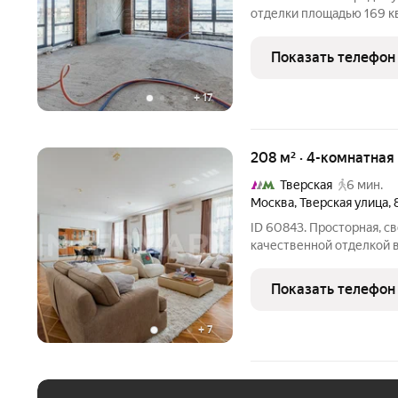
отделки площадью 169 к
Покровском бульваре. Р
комплекса. На подземном
Показать телефон
возможность приобрете
+
17
208 м² · 4-комнатная
Тверская
6 мин.
Москва
,
Тверская улица
,
ID 60843. Просторная, с
качественной отделкой 
кирпичном доме с желе
Функциональная планиров
Показать телефон
великолепная кухня со в
+
7