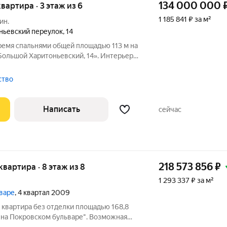
134 000 000
квартира · 3 этаж из 6
1 185 841 ₽ за м²
ин.
ньевский переулок
,
14
ремя спальнями общей площадью 113 м на
Большой Харитоньевский, 14». Интерьер
менной классики с восстановлением
реставрацией деревянных дверей и
тство
Написать
сейчас
218 573 856
₽
 квартира · 8 этаж из 8
1 293 337 ₽ за м²
ьваре
, 4 квартал 2009
я квартира без отделки площадью 168,8
 на Покровском бульваре". Возможная