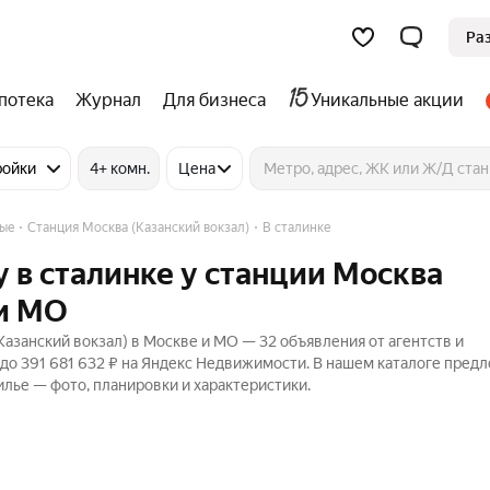
Ра
потека
Журнал
Для бизнеса
Уникальные акции
ройки
4+ комн.
Цена
ные
Станция Москва (Казанский вокзал)
В сталинке
 в сталинке у станции Москва
 и МО
Казанский вокзал) в Москве и МО — 32 объявления от агентств и
 до 391 681 632 ₽ на Яндекс Недвижимости. В нашем каталоге пред
илье — фото, планировки и характеристики.