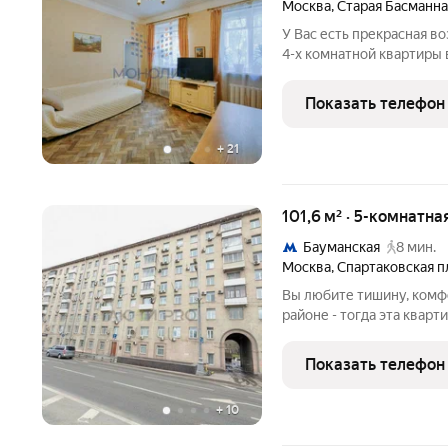
Москва
,
Старая Басманна
У Вас есть прекрасная в
4-х комнатной квартиры 
Квартира расположена н
ухоженными подъездами
Показать телефон
произвели
+
21
101,6 м² · 5-комнатна
Бауманская
8 мин.
Москва
,
Спартаковская 
Вы любите тишину, комф
районе - тогда эта кварт
17 минут до площади трех 
Показать телефон
+
10