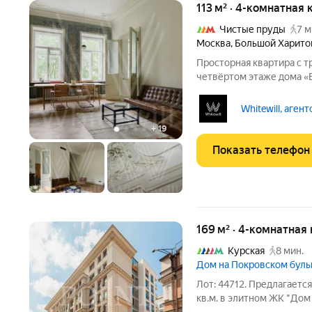
113 м² · 4-комнатная 
Чистые пруды
7 м
Москва
,
Большой Харито
Просторная квартира с т
четвёртом этаже дома «
оформлен в стиле совре
оригинальной лепнины, 
Whitewill, аген
паркетного пола.
+
19
Показать телефон
169 м² · 4-комнатная
Курская
8 мин.
Дом на Покровском бул
Лот: 44712. Предлагаетс
кв.м. в элитном ЖК "Дом