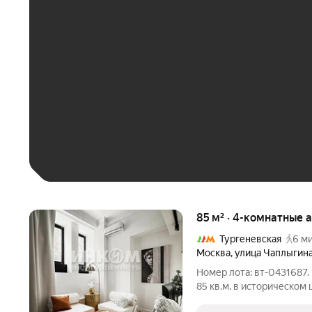
ЕЖЕМЕСЯЧНЫЙ ПЛАТЁ
До 30 тыс. ₽
До 50 тыс. ₽
До 70 тыс. ₽
Больше 100 тыс. ₽
85 м² · 4-комнатные 
Тургеневская
6 ми
Москва
,
улица Чаплыгин
Номер лота: вт-0431687
85 кв.м. в историческом 
в 5 мин. Ходьбы от мет