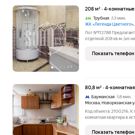
208 м² · 4-комнатные
Трубная
3 мин.
ЖК «Легенда Цветного»
Лот №f12788 Предлагаетс
отделкой 208 кв.м. (из н
элитного комплекса "Ле
объекта является больш
Показать телефон
Окна выходят на
+
7
80,8 м² · 4-комнатна
Бауманская
8 мин.
Москва
,
Новорязанская у
Код объекта: 2100216. К
комнатная квартира в и
площадь: 80,8 квадратны
метра Этаж 2 из 6. В ко
Показать телефон