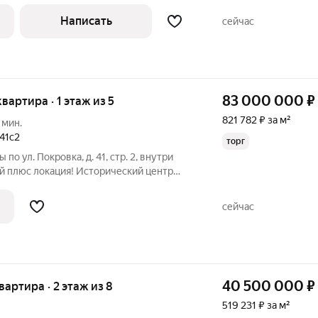
ная, две спальни, два совмещенных
я. Высота потолков - 3,2 м, окна выходят
Написать
сейчас
83 000 000
₽
квартира · 1 этаж из 5
821 782 ₽ за м²
 мин.
41с2
торг
о ул. Покровка, д. 41, стр. 2, внутри
ический центр
манный район. Плотная жилая застройка,
сокий пешеходный и автомобильный
сейчас
40 500 000
₽
квартира · 2 этаж из 8
519 231 ₽ за м²