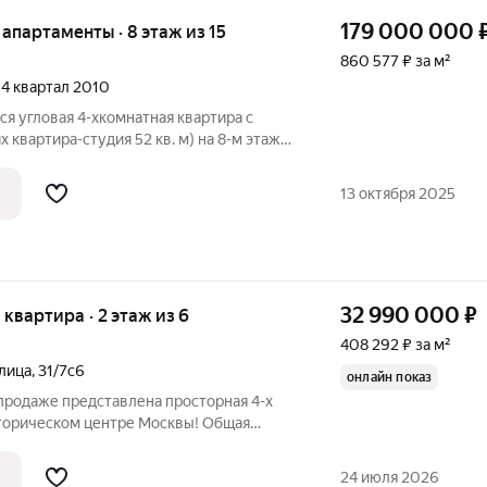
179 000 000
 апартаменты · 8 этаж из 15
860 577 ₽ за м²
, 4 квартал 2010
я угловая 4-хкомнатная квартира с
их квартира-студия 52 кв. м) на 8-м этаже
генда Цветного". Преимуществом
ая площадь панорамного остекления.
13 октября 2025
32 990 000
₽
я квартира · 2 этаж из 6
408 292 ₽ за м²
лица
,
31/7с6
онлайн показ
 продаже представлена просторная 4-х
сторическом центре Москвы! Общая
х метров (По ЕГРН) Высота потолков: 3
мнатах большие окна. Раздельный санузел
24 июля 2026