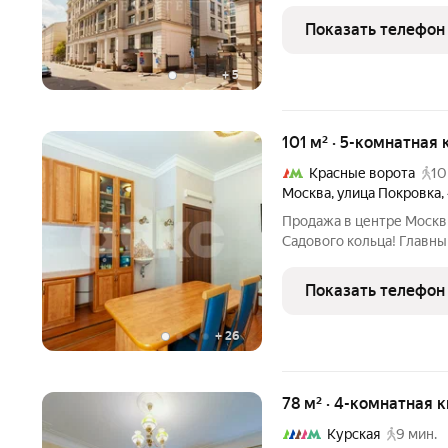
планировка: кухня-гости
санузла, лоджия, прихожа
Показать телефон
на три
+
5
101 м² · 5-комнатная 
Красные ворота
10
Москва
,
улица Покровка
,
Продажа в центре Москвы п
Садового кольца! Главный плюс локация! Истор
Москвы, престижный Бас
деловая активность, вы
Показать телефон
трафик.
+
26
78 м² · 4-комнатная 
Курская
9 мин.