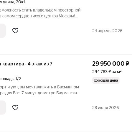
я улица
,
20к1
озможность стать владельцем просторной
в самом сердце тихого центра Москвы!
а втором этаже добротного дома с
 и дружелюбными соседями. В этом году
24 апреля 2026
29 950 000
₽
я квартира · 4 этаж из 7
294 783 ₽ за м²
площадь
,
1/2
хорошая цена
орт и уют, вы мечтали жить в Басманном
ира для Вас. 7 минут до метро Бауманская.
вокзалов. Немного о доме: дом
"Сталинка" когда на стройматериалах не экономили. толстые
28 июля 2026