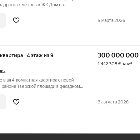
вадратных метров в ЖК Дом на
асположена на 8 этаже жилого
 паркинге есть 1 машино-место. Есть
5 марта 2026
ния
300 000 000
 квартира · 4 этаж из 9
1 442 308 ₽ за м²
8к2
ветлая 4-комнатная квартира с новой
в районе Тверской площади в фасадном
зобетонными перекрытиями.
ка: большая гостиная комната,
3 августа 2026
сей