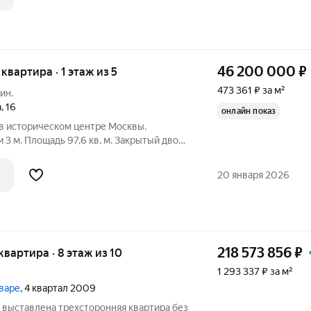
46 200 000
₽
 квартира · 1 этаж из 5
473 361 ₽ за м²
ин.
а
,
16
онлайн показ
в историческом центре Москвы.
 3 м. Площадь 97,6 кв. м. Закрытый двор
гарантированным машиноместом.
В доме есть бомбоубежище. ДКП 1997 г.
20 января 2026
218 573 856
₽
 квартира · 8 этаж из 10
1 293 337 ₽ за м²
ьваре
, 4 квартал 2009
 выставлена трехсторонняя квартира без