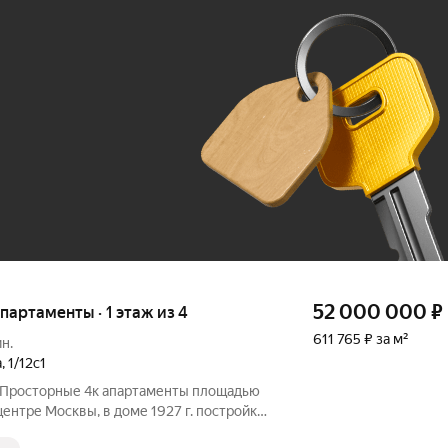
Ж
До 100 тыс. ₽
52 000 000
₽
апартаменты · 1 этаж из 4
611 765 ₽ за м²
н.
а
,
1/12с1
. Просторные 4к апартаменты площадью
центре Москвы, в доме 1927 г. постройки,
ро Чистые Пруды. Выполнен дизайнерский