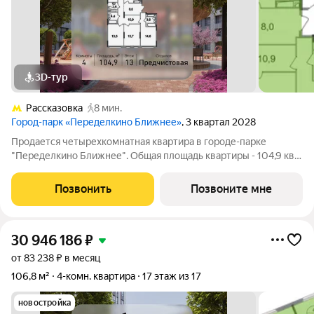
3D-тур
Рассказовка
8 мин.
Город-парк «Переделкино Ближнее»
, 3 квартал 2028
Продается четырехкомнатная квартира в городе-парке
"Переделкино Ближнее". Общая площадь квартиры - 104,9 кв.
м, этаж 13 из 17. Срок сдачи - 3 квартал 2028 года. Тип дома -
монолитный. ТОЛЬКО ДО 31 АВГУСТА выгодные условия на
Позвонить
Позвоните мне
приобретение квартиры в
30 946 186
₽
от 83 238 ₽ в месяц
106,8 м²
4-комн. квартира
17 этаж из 17
новостройка