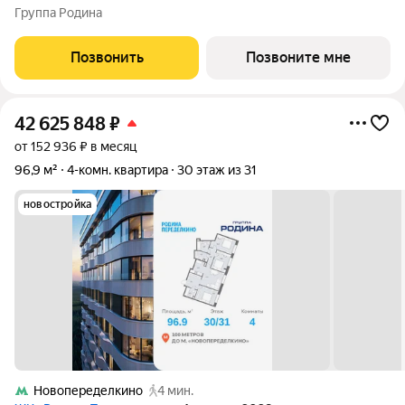
киберспортивный кластер от Группы Родина. Это жилой
Группа Родина
квартал бизнес-класса на Западе Москвы на границе с
Ульяновским лесопарком,
Позвонить
Позвоните мне
42 625 848
₽
от 152 936 ₽ в месяц
96,9 м²
4-комн. квартира
30 этаж из 31
новостройка
Новопеределкино
4 мин.