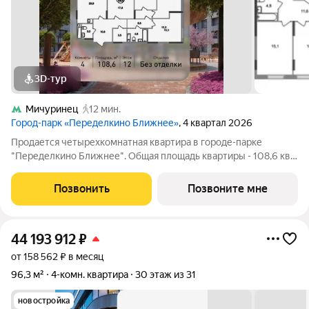
3D-тур
Мичуринец
12 мин.
Город-парк «Переделкино Ближнее»
, 4 квартал 2026
Продается четырехкомнатная квартира в городе-парке
"Переделкино Ближнее". Общая площадь квартиры - 108,6 кв.
м, этаж 12 из 17. Срок сдачи - 4 квартал 2026 года. Тип дома -
монолитный. ТОЛЬКО ДО 31 АВГУСТА выгодные условия на
Позвонить
Позвоните мне
приобретение квартиры в
44 193 912
₽
от 158 562 ₽ в месяц
96,3 м²
4-комн. квартира
30 этаж из 31
новостройка