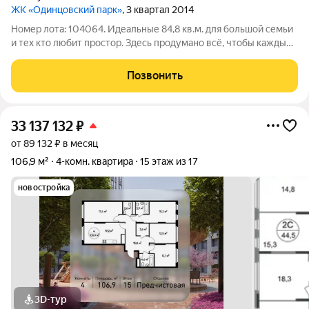
ЖК «Одинцовский парк»
, 3 квартал 2014
Номер лота: 104064. Идеальные 84,8 кв.м. для большой семьи
и тех кто любит простор. Здесь продумано всё, чтобы каждый
член семьи имел личное пространство: Три изолированные
спальни у каждого ребёнка своя комната, у родителей
Позвонить
приватная зона.
33 137 132
₽
от 89 132 ₽ в месяц
106,9 м²
4-комн. квартира
15 этаж из 17
новостройка
3D-тур