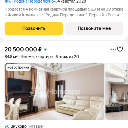
ЖК «Родина Переделкино»
, 4 квартал 2028
Продаётся 4-комнатная квартира площадью 96.9 м на 30 этаже
в Жилом Комплексе "Родина Переделкино". Первый в России
киберспортивный кластер от Группы Родина. Это жилой
квартал бизнес-класса на Западе Москвы на границе с
Позвонить
Позвоните мне
Ульяновским лесопарком,
20 500 000
₽
84,8 м²
4-комн. квартира
6 этаж из 20
новостройка
Внуково
11 мин.