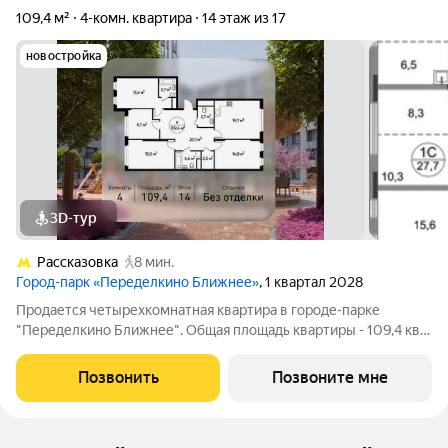
109,4 м²
4-комн. квартира
14 этаж из 17
новостройка
3D-тур
Рассказовка
8 мин.
Город-парк «Переделкино Ближнее»
, 1 квартал 2028
Продается четырехкомнатная квартира в городе-парке
"Переделкино Ближнее". Общая площадь квартиры - 109,4 кв.
м, этаж 14 из 17. Срок сдачи - 1 квартал 2028 года. Тип дома -
монолитный. ТОЛЬКО ДО 31 АВГУСТА выгодные условия на
Позвонить
Позвоните мне
приобретение квартиры в