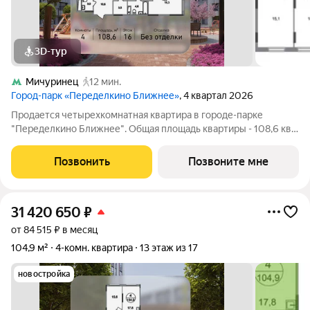
3D-тур
Мичуринец
12 мин.
Город-парк «Переделкино Ближнее»
, 4 квартал 2026
Продается четырехкомнатная квартира в городе-парке
"Переделкино Ближнее". Общая площадь квартиры - 108,6 кв.
м, этаж 16 из 17. Срок сдачи - 4 квартал 2026 года. Тип дома -
монолитный. ТОЛЬКО ДО 31 АВГУСТА выгодные условия на
Позвонить
Позвоните мне
приобретение квартиры в
31 420 650
₽
от 84 515 ₽ в месяц
104,9 м²
4-комн. квартира
13 этаж из 17
новостройка