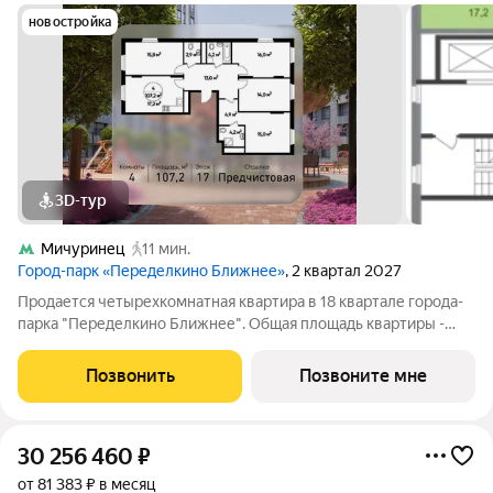
новостройка
3D-тур
Мичуринец
11 мин.
Город-парк «Переделкино Ближнее»
, 2 квартал 2027
Продается четырехкомнатная квартира в 18 квартале города-
парка "Переделкино Ближнее". Общая площадь квартиры -
107,2 кв. м, этаж 17 из 17. Срок сдачи - 2 квартал 2027 года. Тип
дома - монолитный. ТОЛЬКО ДО 31 АВГУСТА выгодные
Позвонить
Позвоните мне
условия на приобретение
30 256 460
₽
от 81 383 ₽ в месяц