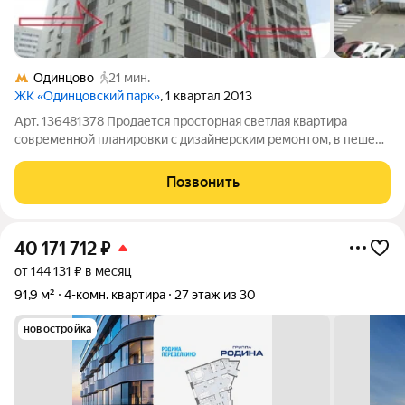
Одинцово
21 мин.
ЖК «Одинцовский парк»
, 1 квартал 2013
Арт. 136481378 Продается просторная светлая квартира
современной планировки с дизайнерским ремонтом, в пешей
доступности до ст. метро Одинцово. В квартире 3
изолированные спальни, просторная кухня-гостиная, лоджия,
Позвонить
есть кладовое помещение, 2 санузла,
40 171 712
₽
от 144 131 ₽ в месяц
91,9 м²
4-комн. квартира
27 этаж из 30
новостройка