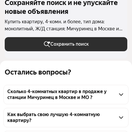
Сохраняйте поиск и не упускайте
новые объявления
Купить квартиру, 4-комн. и более, тип дома:
монолитный, Ж/Д станция: Мичуринец в Москве и
МО
Сохранить поиск
Остались вопросы?
Сколько 4-комнатных квартир в продаже у
станции Мичуринец в Москве и МО ?
На Яндекс Недвижимости в продаже у станции 
Мичуринец в Москве и МО 31 4-комнатных 
Как выбрать свою лучшую 4-комнатную
квартиру?
квартира, из них 5 объявлений от агентств, 26 
объявлений от застройщиков
Чтобы купить 4-комнатную квартиру в монолитном 