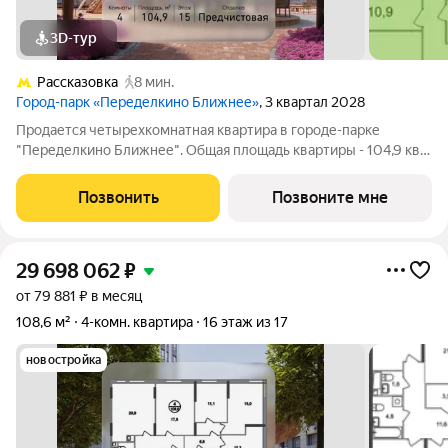
3D-тур
Рассказовка
8 мин.
Город-парк «Переделкино Ближнее»
, 3 квартал 2028
Продается четырехкомнатная квартира в городе-парке
"Переделкино Ближнее". Общая площадь квартиры - 104,9 кв.
м, этаж 15 из 17. Срок сдачи - 3 квартал 2028 года. Тип дома -
монолитный. ТОЛЬКО ДО 31 АВГУСТА выгодные условия на
Позвонить
Позвоните мне
приобретение квартиры в
29 698 062
₽
от 79 881 ₽ в месяц
108,6 м²
4-комн. квартира
16 этаж из 17
новостройка