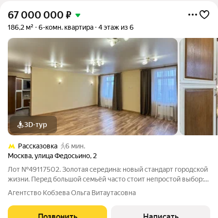
67 000 000
₽
186,2 м²
6-комн. квартира
4 этаж из 6
3D-тур
Рассказовка
6 мин.
Москва
,
улица Федосьино
,
2
Лот №49117502. Золотая середина: новый стандарт городской
жизни. Перед большой семьёй часто стоит непростой выбор:
просторная квартира в шумном доме или загородный дом с
Агентство Кобзева Ольга Витаутасовна
высокими расходами на содержание и удалённостью от
инфраструктуры. ЖК «Мой адрес
Позвонить
Написать