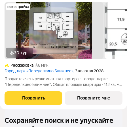
новостройка
3D-тур
Рассказовка
8 мин.
Город-парк «Переделкино Ближнее»
, 3 квартал 2028
Продается четырехкомнатная квартира в городе-парке
"Переделкино Ближнее". Общая площадь квартиры - 112 кв. м,
этаж 14 из 17. Срок сдачи - 3 квартал 2028 года. Тип дома -
монолитный. ТОЛЬКО ДО 31 АВГУСТА выгодные условия на
Позвонить
Позвоните мне
приобретение квартиры в
Сохраняйте поиск и не упускайте