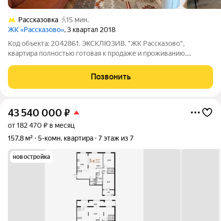
Рассказовка
15 мин.
ЖК «Рассказово»
, 3 квартал 2018
Код объекта: 2042861. ЭКСКЛЮЗИВ. "ЖК Рассказово",
квартира полностью готовая к продаже и проживанию.
ОПИСАНИЕ КВАРТИРЫ: -окна на две стороны (во двор и на
аллею). -изолированные комнаты; -рациональное
Позвонить
зонирование; -постирочная, со стиральной и
43 540 000
₽
от 182 470 ₽ в месяц
157,8 м²
5-комн. квартира
7 этаж из 7
новостройка