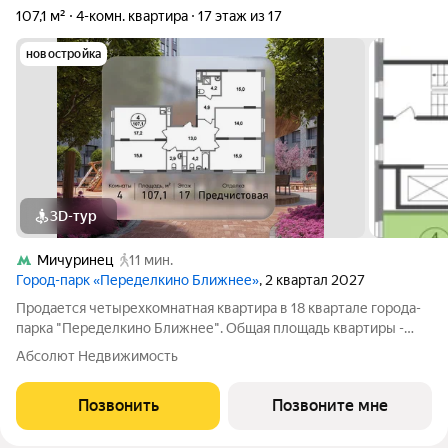
107,1 м²
4-комн. квартира
17 этаж из 17
новостройка
3D-тур
Мичуринец
11 мин.
Город-парк «Переделкино Ближнее»
, 2 квартал 2027
Продается четырехкомнатная квартира в 18 квартале города-
парка "Переделкино Ближнее". Общая площадь квартиры -
107,1 кв. м, этаж 17 из 17. Срок сдачи - 2 квартал 2027 года. Тип
Абсолют Недвижимость
дома - монолитный. ТОЛЬКО ДО 31 АВГУСТА выгодные
условия на приобретение
Позвонить
Позвоните мне