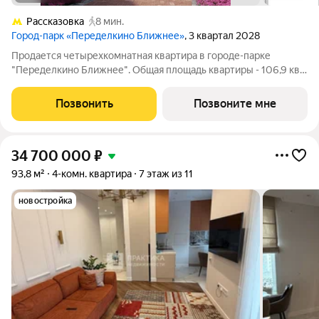
Рассказовка
8 мин.
Город-парк «Переделкино Ближнее»
, 3 квартал 2028
Продается четырехкомнатная квартира в городе-парке
"Переделкино Ближнее". Общая площадь квартиры - 106,9 кв.
м, этаж 15 из 17. Срок сдачи - 3 квартал 2028 года. Тип дома -
монолитный. ТОЛЬКО ДО 31 АВГУСТА выгодные условия на
Позвонить
Позвоните мне
приобретение квартиры в
34 700 000
₽
93,8 м²
4-комн. квартира
7 этаж из 11
новостройка