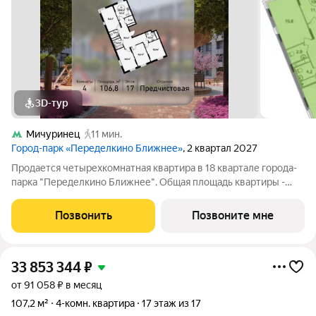
3D-тур
Мичуринец
11 мин.
Город-парк «Переделкино Ближнее»
, 2 квартал 2027
Продается четырехкомнатная квартира в 18 квартале города-
парка "Переделкино Ближнее". Общая площадь квартиры -
106,8 кв. м, этаж 17 из 17. Срок сдачи - 2 квартал 2027 года. Тип
дома - монолитный. ТОЛЬКО ДО 31 АВГУСТА выгодные
Позвонить
Позвоните мне
условия на приобретение
33 853 344
₽
от 91 058 ₽ в месяц
107,2 м²
4-комн. квартира
17 этаж из 17