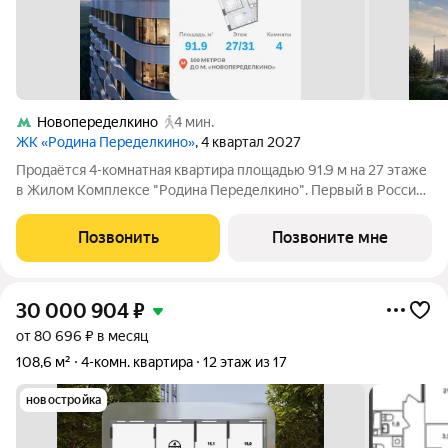
Новопеределкино
4 мин.
ЖК «Родина Переделкино»
, 4 квартал 2027
Продаётся 4-комнатная квартира площадью 91.9 м на 27 этаже
в Жилом Комплексе "Родина Переделкино". Первый в России
киберспортивный кластер от Группы Родина. Это жилой
квартал бизнес-класса на Западе Москвы на границе с
Позвонить
Позвоните мне
Ульяновским лесопарком,
30 000 904
₽
от 80 696 ₽ в месяц
108,6 м²
4-комн. квартира
12 этаж из 17
новостройка