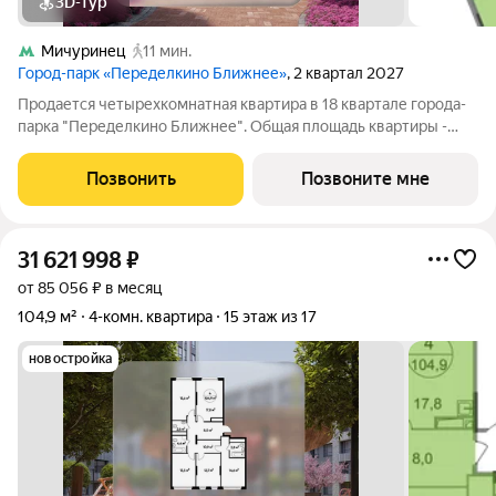
3D-тур
Мичуринец
11 мин.
Город-парк «Переделкино Ближнее»
, 2 квартал 2027
Продается четырехкомнатная квартира в 18 квартале города-
парка "Переделкино Ближнее". Общая площадь квартиры -
106,8 кв. м, этаж 16 из 17. Срок сдачи - 2 квартал 2027 года. Тип
дома - монолитный. ТОЛЬКО ДО 31 АВГУСТА выгодные
Позвонить
Позвоните мне
условия на приобретение
31 621 998
₽
от 85 056 ₽ в месяц
104,9 м²
4-комн. квартира
15 этаж из 17
новостройка