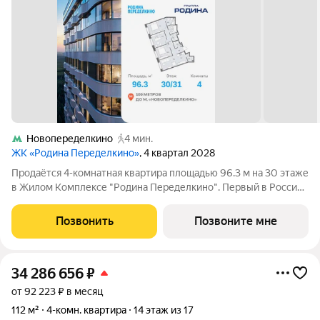
Новопеределкино
4 мин.
ЖК «Родина Переделкино»
, 4 квартал 2028
Продаётся 4-комнатная квартира площадью 96.3 м на 30 этаже
в Жилом Комплексе "Родина Переделкино". Первый в России
киберспортивный кластер от Группы Родина. Это жилой
квартал бизнес-класса на Западе Москвы на границе с
Позвонить
Позвоните мне
Ульяновским лесопарком,
34 286 656
₽
от 92 223 ₽ в месяц
112 м²
4-комн. квартира
14 этаж из 17