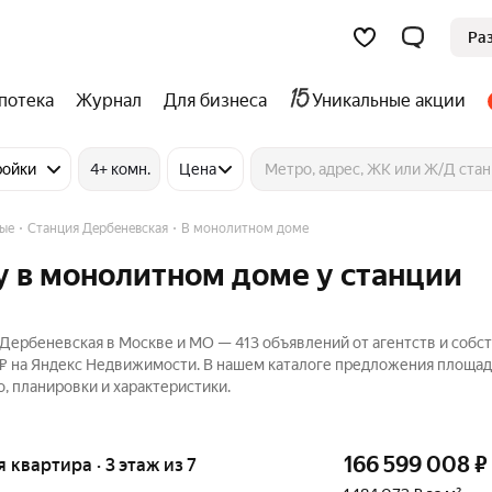
Ра
потека
Журнал
Для бизнеса
Уникальные акции
ройки
4+ комн.
Цена
ные
Станция Дербеневская
В монолитном доме
 в монолитном доме у станции
Дербеневская в Москве и МО — 413 объявлений от агентств и собс
84 ₽ на Яндекс Недвижимости. В нашем каталоге предложения площа
о, планировки и характеристики.
166 599 008
₽
я квартира · 3 этаж из 7