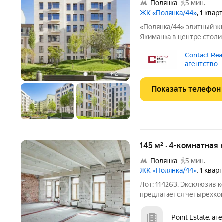
Полянка
5 мин.
ЖК «Полянка/44»
, 1 ква
«Полянка/44» элитный жилой комплекс в престижном районе
Якиманка в центре столиц
состоит из восьми особн
Contact Real
благоустроенной террит
агентство
Архитектура
+
2
Показать телефон
145 м² · 4-комнатная 
Полянка
5 мин.
ЖК «Полянка/44»
, 1 ква
Лот: 114263. Эксклюзив к
предлагается четырехко
площадью 144,6 кв.м., в
"Полянка/44" в районе З
Point Estate, а