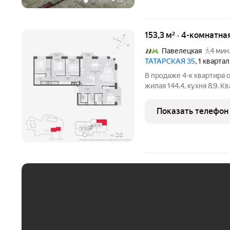
+
13
153,3 м² · 4-комнатна
Павелецкая
4 мин
ТАТАРСКАЯ 35
, 1 кварта
В продаже 4-к квартира 
жилая 144.4, кухня 8.9. 
элитного дома на Татарск
сдачи: 3 кв. 2028 года. 
Показать телефон
с
+
26
ЕЖЕМЕСЯЧНЫЙ ПЛАТЁ