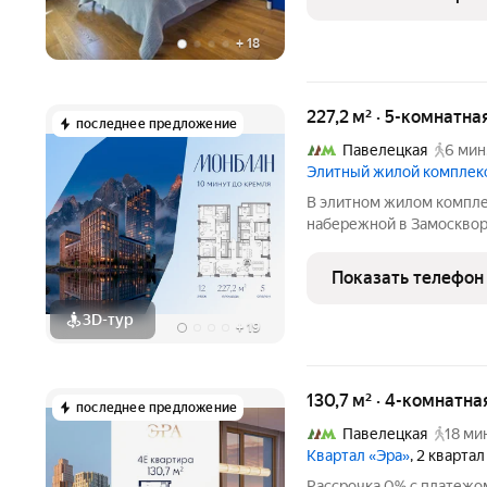
у ведущих европейских
+
18
227,2 м² · 5-комнатна
последнее предложение
Павелецкая
6 мин
Элитный жилой комплек
В элитном жилом компл
набережной в Замосквор
Девелопмент» представл
на 12 этаже общей площа
Показать телефон
отделки. «Монблан»
3D-тур
+
19
130,7 м² · 4-комнатна
последнее предложение
Павелецкая
18 ми
Квартал «Эра»
, 2 кварта
Рассрочка 0% с платежом от 250 000 в мес