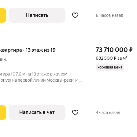
Написать
6 часов назад
73 710 000
₽
 квартира · 13 этаж из 19
682 500 ₽ за м²
мин.
хорошая цена
тира 107,6 м на 13 этаже в жилом
Foriver на первой линии Москвы-реки. Из
амные виды на Москву-реку, Москва-
 Квартира выходит на обе стороны дома,
Написать в чат
4 часа назад