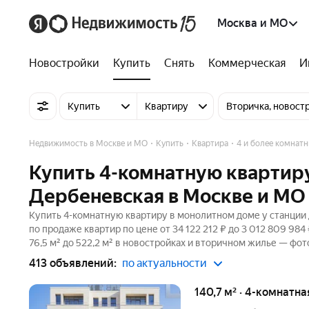
Москва и МО
Новостройки
Купить
Снять
Коммерческая
И
Купить
Квартиру
Вторичка, новост
Недвижимость в Москве и МО
Купить
Квартира
4 и более комнат
Купить 4-комнатную квартиру
Дербеневская в Москве и МО
Купить 4-комнатную квартиру в монолитном доме у станции 
по продаже квартир по цене от 34 122 212 ₽ до 3 012 809 9
76,5 м² до 522,2 м² в новостройках и вторичном жилье — фот
413 объявлений:
по актуальности
140,7 м² · 4-комнатна