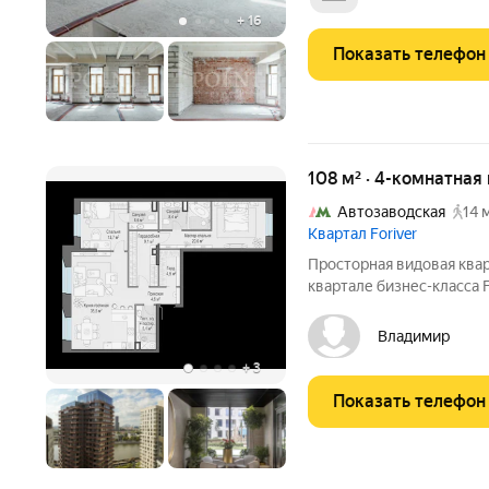
Возможная планировка:
+
16
Показать телефон
108 м² · 4-комнатная
Автозаводская
14 
Квартал Foriver
Просторная видовая квар
квартале бизнес-класса 
окон открываются панор
Сити и стадион Торпедо.
Владимир
благодаря
+
3
Показать телефон