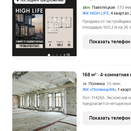
последнее предложение
Павелецкая
10 ми
ЖК HIGH LIFE
, 4 квартал
Продажа от застройщика
площадью 160.2 м на 26
комплексе HIGH LIFE, вб
Жилой комплекс всего в 
Показать телефон
Архитектура от бюро A
+
13
168 м² · 4-комнатная 
Полянка
5 мин.
ЖК «Полянка/44»
, 1 ква
Лот: 114265. Эксклюзив к
предлагается четырехко
площадью 168,4 кв.м., в
"Полянка/44" в районе З
Показать телефон
Возможная планировка: