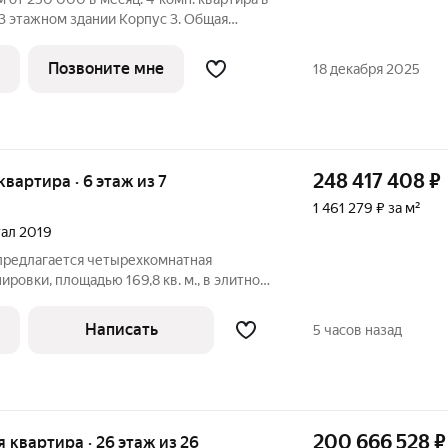
33 этажном здании Корпус 3. Общая
ая: 90.10 кв.м. Высота потолков 4.05 м.
вартал ЭРА на Дербеневской
Позвоните мне
18 декабря 2025
248 417 408
₽
 квартира · 6 этаж из 7
1 461 279 ₽ за м²
ртал 2019
 предлагается четырехкомнатная
ировки, площадью 169,8 кв. м., в элитном
а/44". Квартира располагается на 6
бняка Мускат. Возможная планировка:
Написать
5 часов назад
200 666 528
₽
ая квартира · 26 этаж из 26