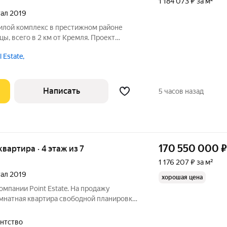
1 184 073 ₽ за м²
ртал 2019
ы, всего в 2 км от Кремля. Проект
яков высотой до 7 этажей в сочетании с
 Estate,
орией и собственной инфраструктурой.
Написать
5 часов назад
170 550 000
₽
квартира · 4 этаж из 7
1 176 207 ₽ за м²
ртал 2019
хорошая цена
омпании Point Estate. На продажу
мнатная квартира свободной планировки,
 премиальном жилом комплексе
амоскворечье. Квартира без отделки.
гентство