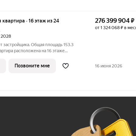
276 399 904
₽
я квартира · 16 этаж из 24
от 1 324 068 ₽ в мес
.
л 2028
от застройщика. Общая площадь 153.3
Квартира расположена на 16 этаже
ой, Секция 1. Квартира без отделки. Срок
ТАТАРСКАЯ 35 - элитная резиденция рядом
Позвоните мне
16 июня 2026
Ж