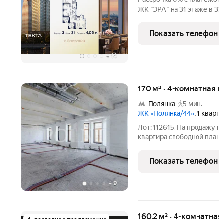
ЖК "ЭРА" на 31 этаже в 
площадь: 130.7 кв.м., жил
Современный премиум-к
Показать телефон
набережной,
+
14
170 м² · 4-комнатная
Полянка
5 мин.
ЖК «Полянка/44»
, 1 ква
Лот: 112615. На продажу
квартира свободной план
жилом комплексе "Полянк
этаже исторического осо
Показать телефон
кухня-гостиная,
+
9
160,2 м² · 4-комнатн