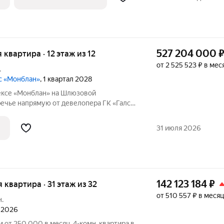
527 204 000
я квартира · 12 этаж из 12
от 2 525 523 ₽ в мес
.
с «Монблан»
, 1 квартал 2028
ексе «Монблан» на Шлюзовой
ечье напрямую от девелопера ГК «Галс-
ена многокомнатная квартира квартира
дью 227.20 м. Квартира предлагается без
31 июля 2026
142 123 184
₽
я квартира · 31 этаж из 32
от 510 557 ₽ в месяц
н.
л 2026
яц. 4-комн. квартира в