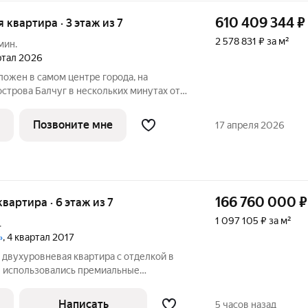
610 409 344
₽
я квартира · 3 этаж из 7
2 578 831 ₽ за м²
мин.
артал 2026
ожен в самом центре города, на
строва Балчуг в нескольких минутах от
в себе дуальность наследия прошлого и
Историческое наследие дополняется
Позвоните мне
17 апреля 2026
166 760 000
₽
квартира · 6 этаж из 7
1 097 105 ₽ за м²
.
»
, 4 квартал 2017
 двухуровневая квартира с отделкой в
ке использовались премиальные
дерево, ковка. Квартира полностью
проживанию. Мебель выполнена на заказ
Написать
5 часов назад