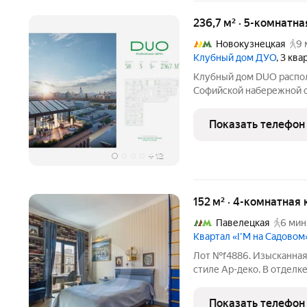
236,7 м² · 5-комнатна
Новокузнецкая
9 
Клубный дом ДУО
, 3 кв
Клубный дом DUO распол
Софийской набережной о
Кремля. DUO воплощает 
архитектуры будущего. 
Показать телефон
современными
+
12
152 м² · 4-комнатная 
Павелецкая
6 мин
Квартал «I’M на Садовом
Лот №f4886. Изысканная
стиле Ар-деко. В отдел
материалы, натуральное 
меблирована и готова к 
Показать телефон