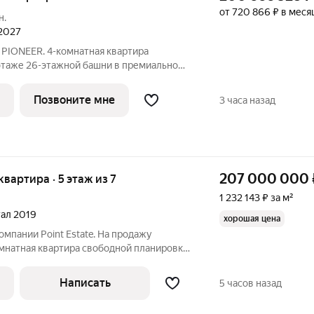
от 720 866 ₽ в меся
н.
 2027
 PIONEER. 4-комнатная квартира
 этаже 26-этажной башни в премиальном
лизи исторического Замоскворечья.
5 минутах от Садового кольца.
Позвоните мне
3 часа назад
DM
207 000 000
квартира · 5 этаж из 7
1 232 143 ₽ за м²
ртал 2019
хорошая цена
омпании Point Estate. На продажу
мнатная квартира свободной планировки,
 премиальном жилом комплексе
амоскворечье. Квартира без отделки.
Написать
5 часов назад