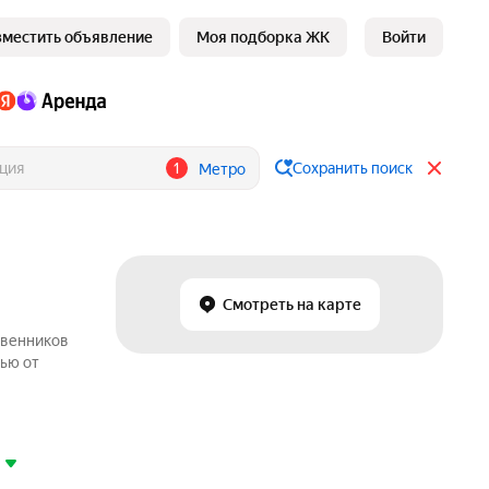
зместить объявление
Моя подборка ЖК
Войти
1
Сохранить поиск
Метро
Смотреть на карте
твенников
дью от