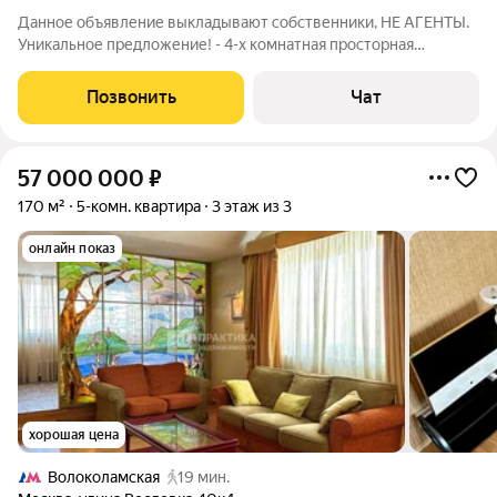
Данное объявление выкладывают собственники, НЕ АГЕНТЫ.
Уникальное предложение! - 4-х комнатная просторная
квартира для большой и дружной семьи. Рядом, в пешей
доступности, школа и детский садик, амбулатория-
Позвонить
Чат
поликлиника, торговый центр Вэйпарк (с
57 000 000
₽
170 м²
5-комн. квартира
3 этаж из 3
онлайн показ
хорошая цена
Волоколамская
19 мин.