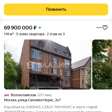
лоджия (в указанную общую площадь НЕ входит). Хороший
ремонт (частично обновлялся в 2023г.) Кухонный гарнитур со
Позвонить
встроенной техникой
69 900 000
₽
118 м²
5-комн. квартира
2 этаж из 3
Волоколамская
17 мин.
Москва
,
улица Саломеи Нерис
,
2к7
Код объекта: 2068443. СЗАО!! ТАУНХАУС в черте старой