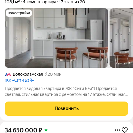
108,1 м²
4-комн. квартира
17 этаж из 20
новостройка
Волоколамская
20 мин.
ЖК «Сити Бэй»
Продается видовая квартира в ЖК "Сити Бэй"! Продается
светлая, стильная квартира с ремонтом на 17 этаже. Отличная
планировка: - Три отдельные спальни, каждая с собственным
санузлом; - Отдельный кабинет; - Уютная кухня-гостиная; -
Позвонить
Постирочная; -
34 650 000
₽