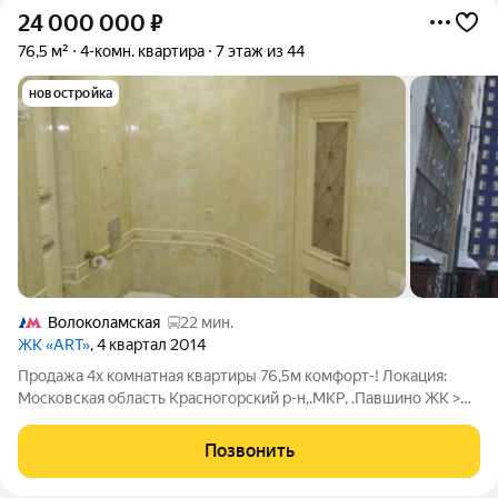
24 000 000
₽
76,5 м²
4-комн. квартира
7 этаж из 44
новостройка
Волоколамская
22 мин.
ЖК «ART»
, 4 квартал 2014
Продажа 4х комнатная квартиры 76,5м комфорт-! Локация:
Московская область Красногорский р-н,.МКР, .Павшино ЖК >
улица Авангардная дом 6. Основные параметры: этаж: 7/44;
планировка: прихожая 5 м ,кухня 24м, гостиная 24 м,спальня 9
Позвонить
м, спальня 16,5 м,