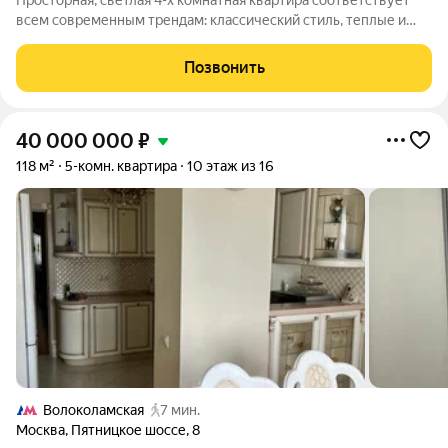
Просторная, светлая 4-х комнатная квартира соответствует
всем современным трендам: классический стиль, теплые и
нейтральные тона. Две изолированные спальни, кабинет,
большая гостиная (26,7 м2) и холл. В квартире выполнен
Позвонить
дизайнерский ремонт в
40 000 000
₽
118 м²
5-комн. квартира
10 этаж из 16
Волоколамская
7 мин.
Москва
,
Пятницкое шоссе
,
8