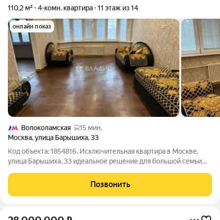
110,2 м²
4-комн. квартира
11 этаж из 14
онлайн показ
Волоколамская
15 мин.
Москва
,
улица Барышиха
,
33
Код объекта: 1854816. Исключительная квартира в Москве,
улица Барышиха, 33 идеальное решение для большой семьи
или тех, кто ценит простор и комфорт. Эта четырёхкомнатная
квартира на одиннадцатом этаже двенадцатиэтажного
Позвонить
панельного дома 1998 года