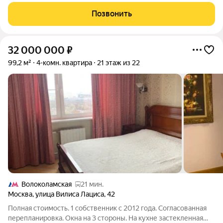
доме с пассажирским и грузовым лифтами в экологически
чистом районе. В квартире требуется ремонт, что позволяет
Позвонить
воплотить любые дизайнерские
32 000 000
₽
99,2 м²
4-комн. квартира
21 этаж из 22
Волоколамская
21 мин.
Москва
,
улица Вилиса Лациса
,
42
Полная стоимость. 1 собственник с 2012 года. Согласованная
перепланировка. Окна на 3 стороны. На кухне застекленная