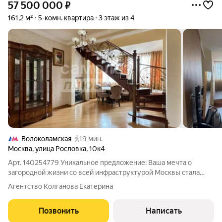
57 500 000
₽
161,2 м²
5-комн. квартира
3 этаж из 4
Волоколамская
19 мин.
Москва
,
улица Рословка
,
10к4
Арт. 140254779 Уникальное предложение: Ваша мечта о
загородной жизни со всей инфраструктурой Москвы стала
реальностью! Представляем вашему вниманию эксклюзивную
Агентство Колганова Екатерина
квартиру, которая сочетает в себе простор и приватность
загородного дома с престижем и
Позвонить
Написать