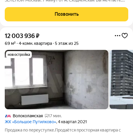
ЗЕЛЕНОЙ Москвы. 7 минут от м. Сходненская! Вы мечтаете,
чтобы все близкие были рядом и дружно жили в одном доме?
Чтобы, при этом, была московская прописка и все блага
Позвонить
инфраструктуры мегаполиса? Вы
12 003 936
₽
69 м²
4-комн. квартира
5 этаж из 25
новостройка
Волоколамская
17 мин.
ЖК «Большое Путилково»
, 4 квартал 2021
Продажа по переуступке.Продаётся просторная квартира с