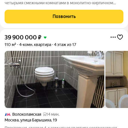
четырьмя смежными комнатами в монолитно-кирпичном
доме, построенном в 2021 году. Высокие потолки 3 метра
создают ощущение простора. Кухня площадью 6 м позволяет
Позвонить
удобно разместить всю необходимую
39 900 000
₽
110 м²
4-комн. квартира
4 этаж из 17
Волоколамская
14 мин.
Москва
,
улица Барышиха
,
19