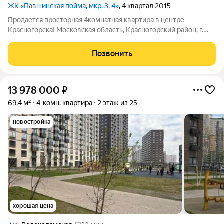
ЖК «Павшинская пойма, мкр. 3, 4»
, 4 квартал 2015
Продается просторная 4комнатная квартира в центре
Красногорска! Московская область, Красногорский район, г.
Красногорск, Красногорский бульвар, д. 24, Этаж: 10/17
отличный обзор, светлая и тихая сторона Идеальное
Позвонить
сочетание комфорта, локации и
13 978 000
₽
69,4 м²
4-комн. квартира
2 этаж из 25
новостройка
хорошая цена