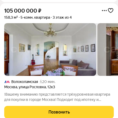
105 000 000
₽
158,3 м²
5-комн. квартира
3 этаж из 4
Волоколамская
20 мин.
Москва
,
улица Рословка
,
12к3
!Вашему вниманию представляется трёхуровневая квартира
для покупки в городе Москва! Подходит под ипотеку и
материнский капитал! 1 взрослый собственник! Свободная
продажа! О квартире:Общая площадь-158,3 кв.м.; Кухня- 16
Позвонить
кв.м.; Три этажа, 5 и более