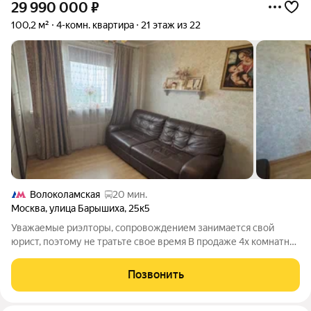
29 990 000
₽
100,2 м²
4-комн. квартира
21 этаж из 22
Волоколамская
20 мин.
Москва
,
улица Барышиха
,
25к5
Уважаемые риэлторы, сопровождением занимается свой
юрист, поэтому не тратьте свое время В продаже 4х комнатная
видовая квартира в Митино Расположена на 21м этаже 22
этажного дома 4 раздельные комнаты обеспечивают
Позвонить
комфортное использование для всех