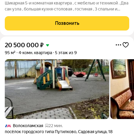
Шикарная 5-и комнатная квартира , с мебелью и техникой . Два
сан узла , большая кухня-столовая , гостиная , 3 спальни и
кабинет . Очень чистый подъезд с консьержем , охранная
сигнализация. Шикарное расположение, все в пешей
Позвонить
доступности . До метро
20 500 000
₽
95 м²
4-комн. квартира
5 этаж из 9
Волоколамская
22 мин.
посёлок городского типа Путилково
,
Садовая улица
,
18