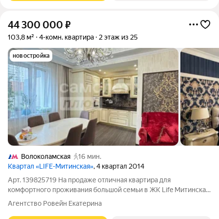
44 300 000
₽
103,8 м²
4-комн. квартира
2 этаж из 25
новостройка
Волоколамская
16 мин.
Квартал «LIFE-Митинская»
, 4 квартал 2014
Арт. 139825719 На продаже отличная квартира для
комфортного проживания большой семьи в ЖК Life Митинская!
Закрытая территория двора В квартире выполнен
Агентство Ровейн Екатерина
Качественный ремонт с применением только хороших