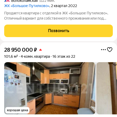
Волоколамская
22 мин.
ЖК «Большое Путилково»
, 2 квартал 2022
Продается квартира с отделкой в ЖК «Большое Путилково»,
Отличный вариант для собственного проживания или под
аренду: удобный метраж, продуманная планировка и готовая
отделка можно заезжать без лишних вложений и долгого
Позвонить
ремонта. Квартира светлая,
28 950 000
₽
101,6 м²
4-комн. квартира
16 этаж из 22
хорошая цена