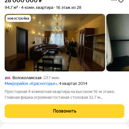
28 000 000
₽
94,7 м²
4-комн. квартира
16 этаж из 28
новостройка
Волоколамская
17 мин.
Микрорайон «Красногорье»
, 4 квартал 2014
Просторная 4-комнатная квартира на высоком 16-м этаже.
Главная фишка огромная гостиная-столовая 32,7 м
Изолированные комнаты позволяют каждому члену семьи
иметь личное пространство. Два балкона дают отличный свет
Позвонить
и дополнительные возможности для