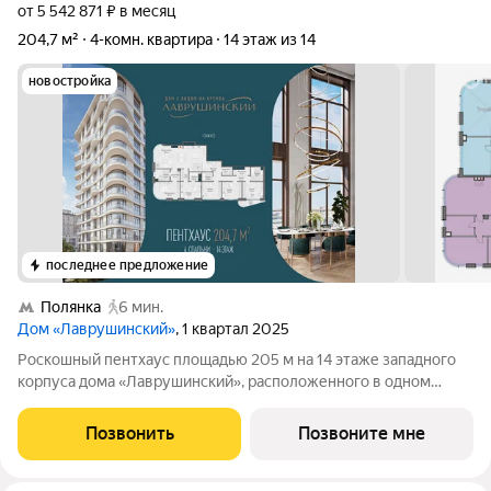
от 5 542 871 ₽ в месяц
204,7 м²
4-комн. квартира
14 этаж из 14
новостройка
последнее предложение
Полянка
6 мин.
Дом «Лаврушинский»
, 1 квартал 2025
Роскошный пентхаус площадью 205 м на 14 этаже западного
корпуса дома «Лаврушинский», расположенного в одном
километре от Кремля, в глубине собственного двора-парка
площадью 1,4 гектара. Прямые виды на храм Христа Спасителя
Позвонить
Позвоните мне
и исторический центр