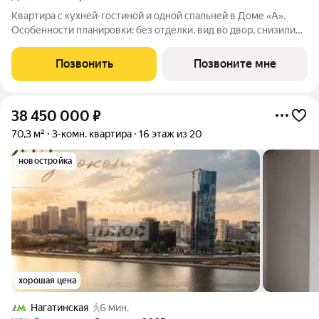
Квартира с кухней-гостиной и одной спальней в Доме «А».
Особенности планировки: без отделки, вид во двор, снизили
цены до 31.08. Срок сдачи IV кв. 2027 Дом А - проект от
застройщика Брусника располагается на границе с ЦАО, рядом
Позвонить
Позвоните мне
с метро Павелецкая. В
38 450 000
₽
70,3 м²
3-комн. квартира
16 этаж из 20
новостройка
хорошая цена
Нагатинская
6 мин.