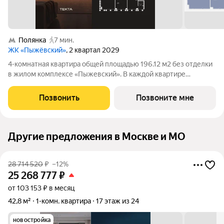
Полянка
7 мин.
ЖК «Пыжёвский»
, 2 квартал 2029
4-комнатная квартира общей площадью 196.12 м2 без отделки
в жилом комплексе «Пыжевский». В каждой квартире
предусмотрена отдельная мастер-спальня, а панорамное
остекление формирует визуальную связь с городом вид на
Позвонить
Позвоните мне
Кремль, Храм Христа Спасителя и
Другие предложения в Москве и МО
28 714 520
₽
–12%
25 268 777
₽
от 103 153 ₽ в месяц
42,8 м²
1-комн. квартира
17 этаж из 24
новостройка