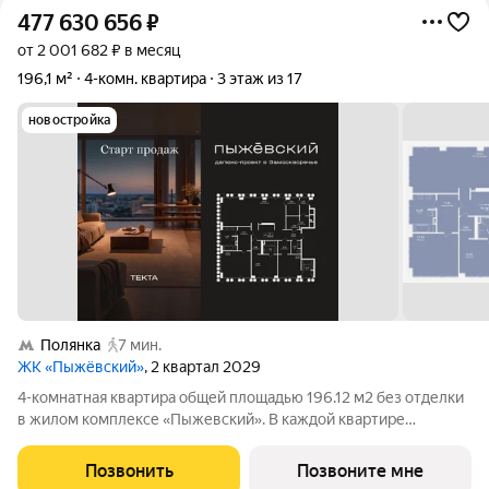
477 630 656
₽
от 2 001 682 ₽ в месяц
196,1 м²
4-комн. квартира
3 этаж из 17
новостройка
Полянка
7 мин.
ЖК «Пыжёвский»
, 2 квартал 2029
4-комнатная квартира общей площадью 196.12 м2 без отделки
в жилом комплексе «Пыжевский». В каждой квартире
предусмотрена отдельная мастер-спальня, а панорамное
остекление формирует визуальную связь с городом вид на
Позвонить
Позвоните мне
Кремль, Храм Христа Спасителя и