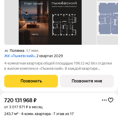
Полянка
7 мин.
ЖК «Пыжёвский»
, 2 квартал 2029
4-комнатная квартира общей площадью 196.12 м2 без отделки
в жилом комплексе «Пыжевский». В каждой квартире
предусмотрена отдельная мастер-спальня, а панорамное
остекление формирует визуальную связь с городом вид на
Позвонить
Позвоните мне
Кремль, Храм Христа Спасителя и
720 131 968
₽
от 3 017 971 ₽ в месяц
243,7 м²
4-комн. квартира
7 этаж из 17