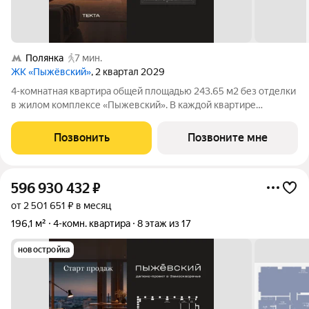
Полянка
7 мин.
ЖК «Пыжёвский»
, 2 квартал 2029
4-комнатная квартира общей площадью 243.65 м2 без отделки
в жилом комплексе «Пыжевский». В каждой квартире
предусмотрена отдельная мастер-спальня, а панорамное
остекление формирует визуальную связь с городом вид на
Позвонить
Позвоните мне
Кремль, Храм Христа Спасителя и
596 930 432
₽
от 2 501 651 ₽ в месяц
196,1 м²
4-комн. квартира
8 этаж из 17
новостройка