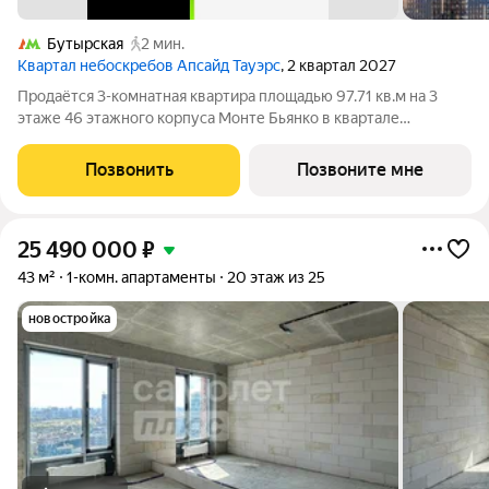
Бутырская
2 мин.
Квартал небоскребов Апсайд Тауэрс
, 2 квартал 2027
Продаётся 3-комнатная квартира площадью 97.71 кв.м на 3
этаже 46 этажного корпуса Монте Бьянко в квартале
небоскребов «Апсайд Тауэрс». В квартире предчистовая
отделка,с видом на Бизнес-парк Останкино, прогулочный
Позвонить
Позвоните мне
бульвар, детский сад, школу,
25 490 000
₽
43 м²
1-комн. апартаменты
20 этаж из 25
новостройка