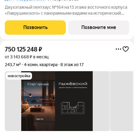
Двухэтажный пентхаус №164 на 13 этаже восточного корпуса
«Лаврушинского» с панорамными видами на исторический
центр. 3 мастер-спальни с возможностью организации
отдельных гардеробных и ванных комнат. кухня-гостиная с
Позвонить
Позвоните мне
дровяным камином и вторым
750 125 248
₽
от 3 143 668 ₽ в месяц
243,7 м²
4-комн. квартира
8 этаж из 17
новостройка