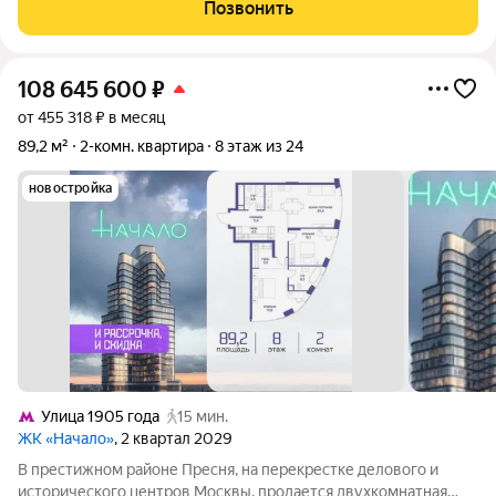
корпус 4, на 8 этаже 34-этажного дома. Дом входит в
Позвонить
масштабный жилой комплекс
108 645 600
₽
от 455 318 ₽ в месяц
89,2 м²
2-комн. квартира
8 этаж из 24
новостройка
Улица 1905 года
15 мин.
ЖК «Начало»
, 2 квартал 2029
В престижном районе Пресня, на перекрестке делового и
исторического центров Москвы, продается двухкомнатная