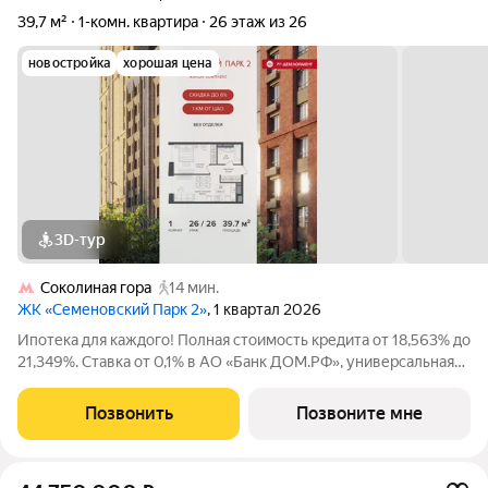
39,7 м²
1-комн. квартира
26 этаж из 26
новостройка
хорошая цена
3D-тур
Соколиная гора
14 мин.
ЖК «Семеновский Парк 2»
, 1 квартал 2026
Ипотека для каждого! Полная стоимость кредита от 18,563% до
21,349%. Ставка от 0,1% в АО «Банк ДОМ.РФ», универсальная
лицензия Банка России №2312 от 19.12.2018. В первые 12
месяцев ставка устанавливается при наличии документа о
Позвонить
Позвоните мне
компенсации Банку