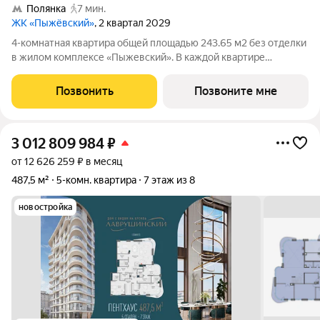
Полянка
7 мин.
ЖК «Пыжёвский»
, 2 квартал 2029
4-комнатная квартира общей площадью 243.65 м2 без отделки
в жилом комплексе «Пыжевский». В каждой квартире
предусмотрена отдельная мастер-спальня, а панорамное
остекление формирует визуальную связь с городом вид на
Позвонить
Позвоните мне
Кремль, Храм Христа Спасителя и
3 012 809 984
₽
от 12 626 259 ₽ в месяц
487,5 м²
5-комн. квартира
7 этаж из 8
новостройка