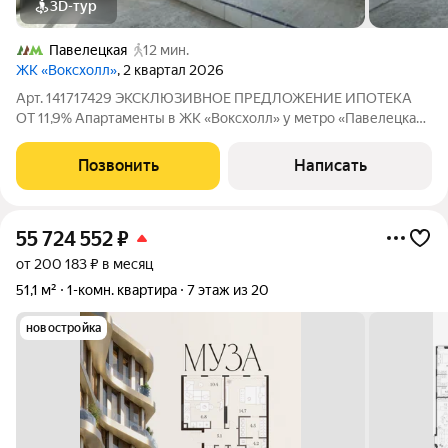
3D-тур
Павелецкая
12 мин.
ЖК «Воксхолл»
, 2 квартал 2026
Арт. 141717429 ЭКСКЛЮЗИВНОЕ ПРЕДЛОЖЕНИЕ ИПОТЕКА
ОТ 11,9% Апартаменты в ЖК «Воксхолл» у метро «Павелецкая»
Просторная евродвушка площадью 43 м на 20-м этаже
современного 25-этажного жилого комплекса. Панорамный
Позвонить
Написать
вид на Москву, потолки высотой 3,2 м и
55 724 552
₽
от 200 183 ₽ в месяц
51,1 м²
1-комн. квартира
7 этаж из 20
новостройка