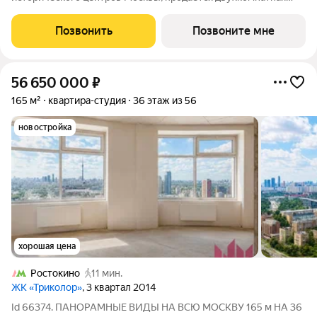
квартира площадью 89.20 кв. м без отделки. Квартира
находится на 8 этаже 24-этажного дома, в новом элитном
Позвонить
Позвоните мне
жилом комплексе «Начало» от
56 650 000
₽
165 м²
квартира-студия
36 этаж из 56
новостройка
хорошая цена
Ростокино
11 мин.
ЖК «Триколор»
, 3 квартал 2014
Id 66374. ПАНОРАМНЫЕ ВИДЫ НА ВСЮ МОСКВУ 165 м НА 36