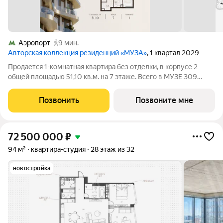
Аэропорт
9 мин.
Авторская коллекция резиденций «МУЗА»
, 1 квартал 2029
Продается 1-комнатная квартира без отделки, в корпусе 2
общей площадью 51,10 кв.м. на 7 этаже. Всего в МУЗЕ 309
лотов площадью от 37 до 250 м, большинство с балконами и
террасами. Высота потолков от 3,5 до 4,65 м. Эксклюзивные
Позвонить
Позвоните мне
форматы: Пентхаусы
72 500 000
₽
94 м²
квартира-студия
28 этаж из 32
новостройка