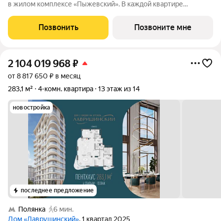
в жилом комплексе «Пыжевский». В каждой квартире
предусмотрена отдельная мастер-спальня, а панорамное
остекление формирует визуальную связь с городом вид на
Позвонить
Позвоните мне
Кремль, Храм Христа Спасителя и
2 104 019 968
₽
от 8 817 650 ₽ в месяц
283,1 м²
4-комн. квартира
13 этаж из 14
новостройка
последнее предложение
Полянка
6 мин.
Дом «Лаврушинский»
, 1 квартал 2025