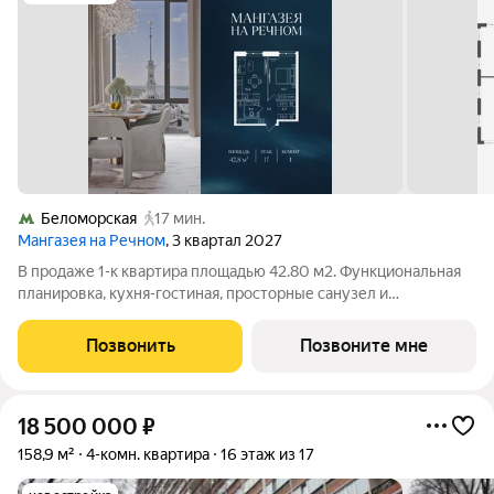
Беломорская
17 мин.
Мангазея на Речном
, 3 квартал 2027
В продаже 1-к квартира площадью 42.80 м2. Функциональная
планировка, кухня-гостиная, просторные санузел и
гардеробная. Квартира расположена на 17-м этаже 24-
этажного дома. Стоимость указана с учетом скидки 12%,
Позвонить
Позвоните мне
экономия составит 3 445 743 рублей!
18 500 000
₽
158,9 м²
4-комн. квартира
16 этаж из 17