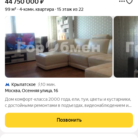
44 750 000
₽
99 м²
4-комн. квартира
15 этаж из 22
Крылатское
10 мин.
Москва
,
Осенняя улица
,
16
Дом комфорт-класса 2000 года, ели, туи, цветы и кустарники,
с достойными ремонтами в подъездах, видеонаблюдением и
шлагбаумами на въезде, детская и спортивная площадки с
мягкими покрытиями. Квартира с шикарными видами на запад -
Позвонить
панорама горизонт