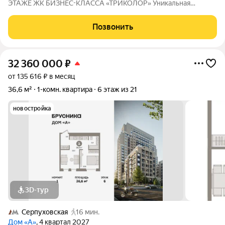
ЭТАЖЕ ЖК БИЗНЕС-КЛАССА «ТРИКОЛОР» Уникальная
квартира со свободной планировкой площадью 165 м в одном
из лучших корпусов жилого комплекса бизнес-класса
Позвонить
«Триколор». Расположена на 36-м этаже
32 360 000
₽
от 135 616 ₽ в месяц
36,6 м²
1-комн. квартира
6 этаж из 21
новостройка
3D-тур
Серпуховская
16 мин.
Дом «А»
, 4 квартал 2027