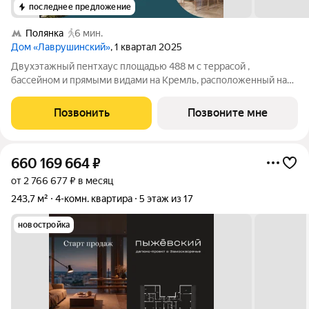
последнее предложение
Полянка
6 мин.
Дом «Лаврушинский»
, 1 квартал 2025
Двухэтажный пентхаус площадью 488 м с террасой ,
бассейном и прямыми видами на Кремль, расположенный на
78 этажах центрального корпуса дома «Лаврушинский».
Прямые виды на Кремль, храм Христа Спасителя и
Позвонить
Позвоните мне
исторический центр Москвы Двухэтажная
660 169 664
₽
от 2 766 677 ₽ в месяц
243,7 м²
4-комн. квартира
5 этаж из 17
новостройка