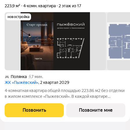
223,9 м²
4-комн. квартира
2 этаж из 17
новостройка
Полянка
7 мин.
ЖК «Пыжёвский»
, 2 квартал 2029
4-комнатная квартира общей площадью 223.86 м2 без отделки
в жилом комплексе «Пыжевский». В каждой квартире
предусмотрена отдельная мастер-спальня, а панорамное
остекление формирует визуальную связь с городом вид на
Позвонить
Позвоните мне
Кремль, Храм Христа Спасителя и