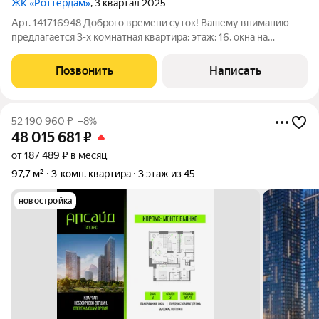
ЖК «Роттердам»
, 3 квартал 2025
Арт. 141716948 Доброго времени суток! Вашему вниманию
предлагается 3-х комнатная квартира: этаж: 16, окна на
набережную и Москва-реку площадь: 70,3 кв.м. ремонт: white
box от застройщика изолированная планировка: мастер -
Позвонить
Написать
спальня для родителей с
52 190 960
₽
–8%
48 015 681
₽
от 187 489 ₽ в месяц
97,7 м²
3-комн. квартира
3 этаж из 45
новостройка