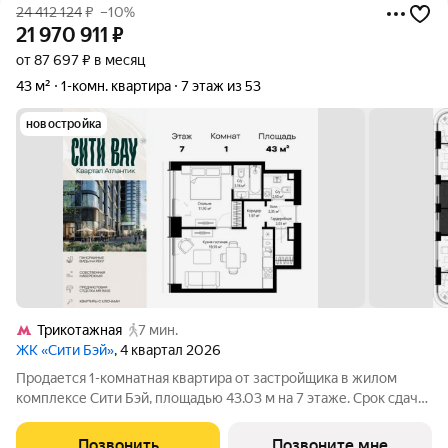
24 412 124
₽
–10%
21 970 911
₽
от 87 697 ₽ в месяц
43 м²
1-комн. квартира
7 этаж из 53
новостройка
Трикотажная
7 мин.
ЖК «Сити Бэй»
, 4 квартал 2026
Продается 1-комнатная квартира от застройщика в жилом
комплексе Сити Бэй, площадью 43.03 м на 7 этаже. Срок сдачи
3 квартал 2025 года. Концепция жилого комплекса Сити Бэй -
настоящий город в городе с отлично развитой
Позвонить
Позвоните мне