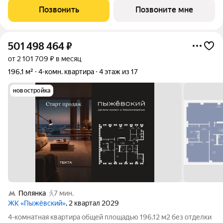
самый дорогой формат жизни для тех, кто ценит высоту и
Позвонить
Позвоните мне
простор для взгляда.
501 498 464
₽
от 2 101 709 ₽ в месяц
196,1 м²
4-комн. квартира
4 этаж из 17
новостройка
Полянка
7 мин.
ЖК «Пыжёвский»
, 2 квартал 2029
4-комнатная квартира общей площадью 196.12 м2 без отделки