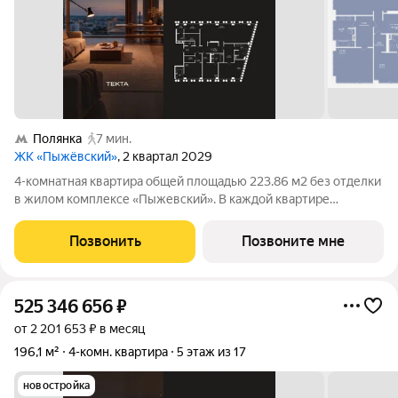
Полянка
7 мин.
ЖК «Пыжёвский»
, 2 квартал 2029
4-комнатная квартира общей площадью 223.86 м2 без отделки
в жилом комплексе «Пыжевский». В каждой квартире
предусмотрена отдельная мастер-спальня, а панорамное
остекление формирует визуальную связь с городом вид на
Позвонить
Позвоните мне
Кремль, Храм Христа Спасителя и
525 346 656
₽
от 2 201 653 ₽ в месяц
196,1 м²
4-комн. квартира
5 этаж из 17
новостройка