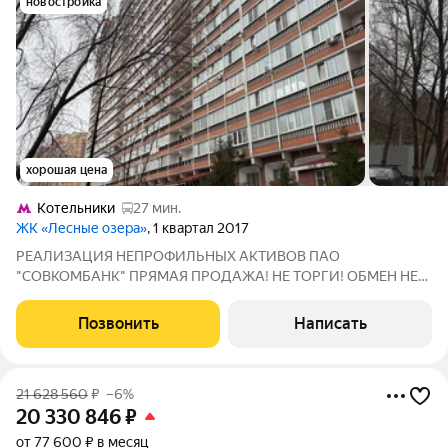
новостройка
хорошая цена
Котельники
27 мин.
ЖК «Лесные озера»
, 1 квартал 2017
РЕАЛИЗАЦИЯ НЕПРОФИЛЬНЫХ АКТИВОВ ПАО
"СОВКОМБАНК" ПРЯМАЯ ПРОДАЖА! НЕ ТОРГИ! ОБМЕН НЕ
ИНТЕРЕСУЕТ! Адрес: 140090, Московская обл., г.
Дзержинский, ул. Угрешская, д. 32, кв. 531. КН:
Позвонить
Написать
50:64:0000000:3186. Продаем квартиру в ЖК «Лесные
озёра». Монолитный
21 628 560
₽
–6%
20 330 846
₽
от 77 600 ₽ в месяц