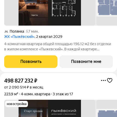
Полянка
7 мин.
ЖК «Пыжёвский»
, 2 квартал 2029
4-комнатная квартира общей площадью 196.12 м2 без отделки
в жилом комплексе «Пыжевский». В каждой квартире
предусмотрена отдельная мастер-спальня, а панорамное
остекление формирует визуальную связь с городом вид на
Позвонить
Позвоните мне
Кремль, Храм Христа Спасителя и
498 827 232
₽
от 2 090 514 ₽ в месяц
223,9 м²
4-комн. квартира
3 этаж из 17
новостройка