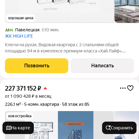
хорошая цена
Павелецкая
10 мин.
ЖК HIGH LIFE
Ключи на руках. Видовая квартира с 2 спальнями общей
площадью 94 м в комплексе премиум-класса «Хай Лайф».
Квартира без отделки расположена на 28 этаже в корпусе К1.
Свободная планировка позволяет организовать пространство
Позвонить
Написать
по собственному усмотрению.
227 371 152
₽
от 1 090 428 ₽ в месяц
226,1 м²
5-комн. квартира
58 этаж из 85
новостройка
На карте
Сохранить